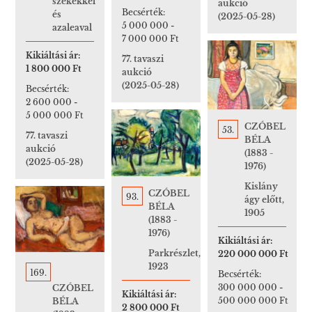
székekkel
aukció
Becsérték:
és
(2025-05-28)
5 000 000
-
azaleaval
7 000 000 Ft
Kikiáltási ár:
77. tavaszi
1 800 000 Ft
aukció
(2025-05-28)
Becsérték:
2 600 000
-
5 000 000 Ft
CZÓBEL
53.
77. tavaszi
BÉLA
aukció
(1883 -
(2025-05-28)
1976)
Kislány
CZÓBEL
93.
ágy előtt,
BÉLA
1905
(1883 -
1976)
Kikiáltási ár:
Parkrészlet,
220 000 000 Ft
1923
169.
Becsérték:
300 000 000
-
CZÓBEL
Kikiáltási ár:
500 000 000 Ft
BÉLA
2 800 000 Ft