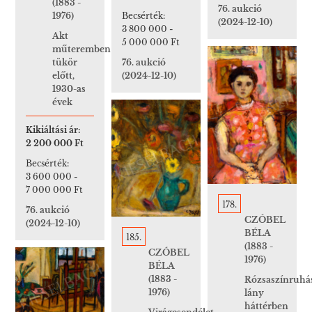
(1883 -
76. aukció
Becsérték:
1976)
(2024-12-10)
3 800 000
-
Akt
5 000 000 Ft
műteremben
76. aukció
tükör
(2024-12-10)
előtt,
1930-as
évek
Kikiáltási ár:
2 200 000 Ft
Becsérték:
3 600 000
-
7 000 000 Ft
178.
76. aukció
CZÓBEL
(2024-12-10)
BÉLA
185.
(1883 -
CZÓBEL
1976)
BÉLA
(1883 -
Rózsaszínruhá
1976)
lány
háttérben