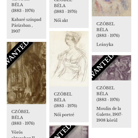
BÉLA
BÉLA
(1883 - 1976)
(1883 - 1976)
Kabaré színpad
Női akt
CZÓBEL
Párizsban ,
BÉLA
1907
(1883 - 1976)
*WANTED*
Leányka
*WANTED*
CZÓBEL
BÉLA
CZÓBEL
(1883 - 1976)
BÉLA
(1883 - 1976)
Moulin de la
CZÓBEL
Galette, 1907-
Női portré
BÉLA
1908 körül
*WANTED*
(1883 - 1976)
Vörös