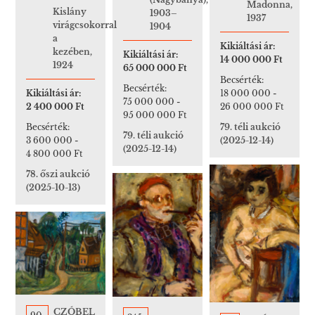
Madonna,
Kislány
1903–
1937
virágcsokorral
1904
a
Kikiáltási ár:
kezében,
Kikiáltási ár:
14 000 000 Ft
1924
65 000 000 Ft
Becsérték:
Becsérték:
18 000 000
-
Kikiáltási ár:
75 000 000
-
26 000 000 Ft
2 400 000 Ft
95 000 000 Ft
79. téli aukció
Becsérték:
79. téli aukció
(2025-12-14)
3 600 000
-
(2025-12-14)
4 800 000 Ft
78. őszi aukció
(2025-10-13)
CZÓBEL