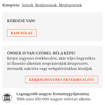
Kategória:
Színek, Realizmusok, Meglepetések
KÉRDÉSE VAN?
KAPCSOLAT
ÖNNEK IS VAN CZÓBEL BÉLA KÉPE?
Kérjen ingyenes értékbecslést, akár teljes hagyatékra
is! Hasonló alkotását megvásároljuk készpénzért,
átvesszük aukcióra vagy webgalériánkban kínáljuk.
KÉRJEN INGYENES ÉRTÉKBECSLÉST
Legnagyobb magyar festménygyűjtemény
Több mint 100.000 magyar művészi alkotás.