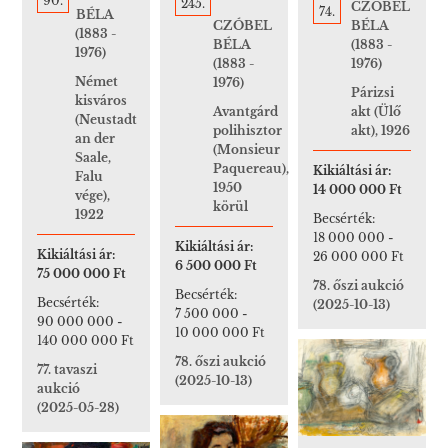
90.
245.
CZÓBEL
74.
BÉLA
CZÓBEL
BÉLA
(1883 -
BÉLA
(1883 -
1976)
(1883 -
1976)
Német
1976)
Párizsi
kisváros
Avantgárd
akt (Ülő
(Neustadt
polihisztor
akt), 1926
an der
(Monsieur
Saale,
Paquereau),
Kikiáltási ár:
Falu
1950
14 000 000 Ft
vége),
körül
1922
Becsérték:
18 000 000
-
Kikiáltási ár:
Kikiáltási ár:
26 000 000 Ft
6 500 000 Ft
75 000 000 Ft
78. őszi aukció
Becsérték:
Becsérték:
(2025-10-13)
7 500 000
-
90 000 000
-
10 000 000 Ft
140 000 000 Ft
78. őszi aukció
77. tavaszi
(2025-10-13)
aukció
(2025-05-28)