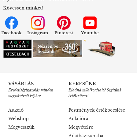
Kövessen minket!
Facebook
Instagram
Pinterest
Youtube
VÁSÁRLÁS
KERESÜNK
Eredetiségigazolás minden
Eladná műalkotásait? Segítünk
megvásárolt képhez
értékesíteni!
Aukció
Festmények értékbecslése
Webshop
Aukcióra
Megvesszük
Megvételre
Adatbázisunkba