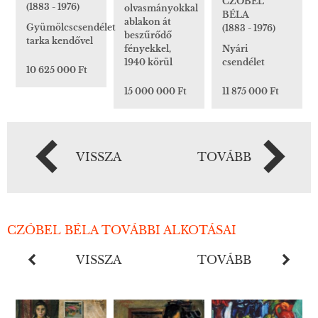
CZÓBEL
(1883 - 1976)
olvasmányokkal
BÉLA
ablakon át
Gyümölcscsendélet
(1883 - 1976)
beszűrődő
tarka kendővel
fényekkel,
Nyári
1940 körül
csendélet
10 625 000 Ft
15 000 000 Ft
11 875 000 Ft
VISSZA
TOVÁBB
CZÓBEL BÉLA TOVÁBBI ALKOTÁSAI
VISSZA
TOVÁBB