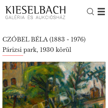
KÉRJÜK VÁLASSZON!

Festmények
Fotográfia
CZÓBEL BÉLA
(1883 - 1976)
Párizsi park, 1930 körül