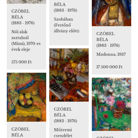
BÉLA
(1883 - 1976)
CZÓBEL
BÉLA
Szobában
(1883 - 1976)
(Festőnő
állvány előtt)
Női alak
CZÓBEL
asztalnál
BÉLA
(Mimi), 1970-es
(1883 - 1976)
évek eleje
Madonna, 1937
575 000 Ft
17 500 000 Ft
CZÓBEL
BÉLA
(1883 - 1976)
CZÓBEL
Műtermi
BÉLA
csendélet