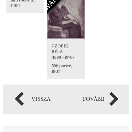
aktszobor II.,
1909
CZÓBEL
BÉLA
(1883 - 1976)
Női portré,
1907
VISSZA
TOVÁBB