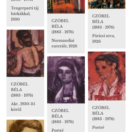
Tengerparti táj
bárkákkal,
CZÓBEL
1930
CZÓBEL
BÉLA
BÉLA
(1883 - 1976)
(1883 - 1976)
Párizsi utca,
Normandiai
1926
enteriőr, 1926
CZÓBEL
BÉLA
(1883 - 1976)
Akt , 1930-35
CZÓBEL
körül
CZÓBEL
BÉLA
BÉLA
(1883 - 1976)
(1883 - 1976)
Portré
Portré