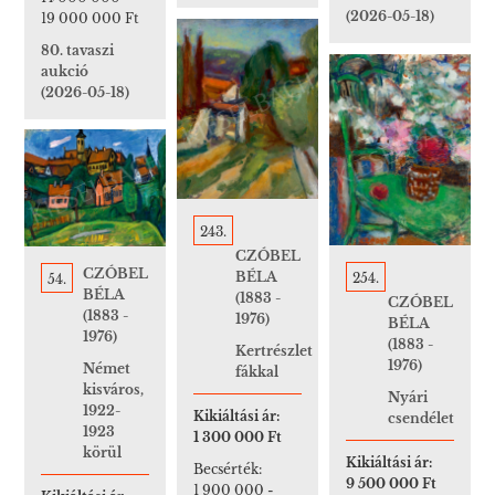
(2026-05-18)
19 000 000 Ft
80. tavaszi
aukció
(2026-05-18)
243.
CZÓBEL
CZÓBEL
BÉLA
254.
54.
BÉLA
(1883 -
CZÓBEL
(1883 -
1976)
BÉLA
1976)
(1883 -
Kertrészlet
1976)
Német
fákkal
kisváros,
Nyári
1922-
Kikiáltási ár:
csendélet
1923
1 300 000 Ft
körül
Kikiáltási ár:
Becsérték:
9 500 000 Ft
1 900 000
-