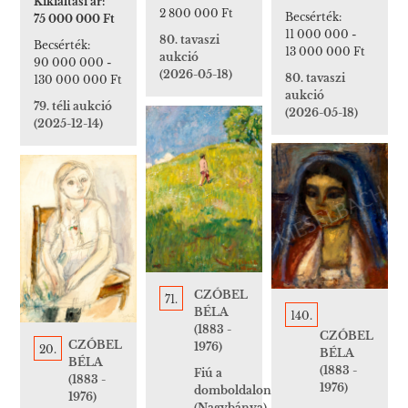
Kikiáltási ár:
2 800 000 Ft
Becsérték:
75 000 000 Ft
11 000 000
-
80. tavaszi
Becsérték:
13 000 000 Ft
aukció
90 000 000
-
(2026-05-18)
80. tavaszi
130 000 000 Ft
aukció
79. téli aukció
(2026-05-18)
(2025-12-14)
CZÓBEL
71.
BÉLA
140.
(1883 -
CZÓBEL
CZÓBEL
1976)
20.
BÉLA
BÉLA
(1883 -
Fiú a
(1883 -
1976)
domboldalon
1976)
(Nagybánya),