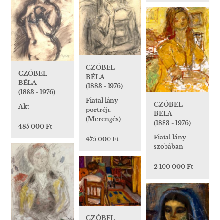
CZÓBEL
CZÓBEL
BÉLA
BÉLA
(1883 - 1976)
(1883 - 1976)
Fiatal lány
CZÓBEL
Akt
portréja
BÉLA
(Merengés)
(1883 - 1976)
485 000 Ft
Fiatal lány
475 000 Ft
szobában
2 100 000 Ft
CZÓBEL