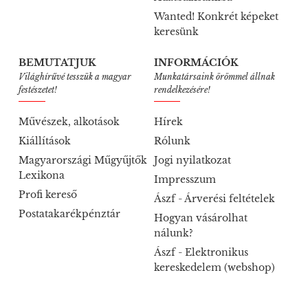
Wanted! Konkrét képeket
keresünk
BEMUTATJUK
INFORMÁCIÓK
Világhírűvé tesszük a magyar
Munkatársaink örömmel állnak
festészetet!
rendelkezésére!
Művészek, alkotások
Hírek
Kiállítások
Rólunk
Magyarországi Műgyűjtők
Jogi nyilatkozat
Lexikona
Impresszum
Profi kereső
Ászf - Árverési feltételek
Postatakarékpénztár
Hogyan vásárolhat
nálunk?
Ászf - Elektronikus
kereskedelem (webshop)