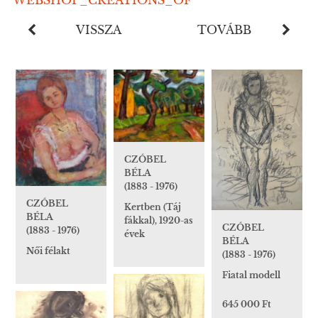
*WEBSHOP_CREATIONS_OF*
VISSZA
TOVÁBB
CZÓBEL
BÉLA
(1883 - 1976)
CZÓBEL
Kertben (Táj
BÉLA
fákkal), 1920-as
CZÓBEL
(1883 - 1976)
évek
BÉLA
Női félakt
(1883 - 1976)
Fiatal modell
645 000 Ft