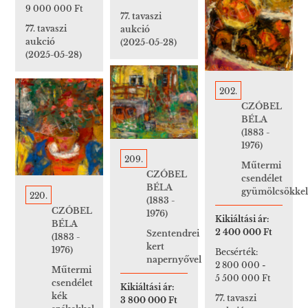
9 000 000 Ft
77. tavaszi
77. tavaszi
aukció
aukció
(2025-05-28)
(2025-05-28)
202.
CZÓBEL
BÉLA
(1883 -
1976)
209.
Műtermi
CZÓBEL
csendélet
BÉLA
gyümölcsökkel
220.
(1883 -
CZÓBEL
1976)
Kikiáltási ár:
BÉLA
2 400 000 Ft
Szentendrei
(1883 -
kert
1976)
Becsérték:
napernyővel
2 800 000
-
Műtermi
5 500 000 Ft
csendélet
Kikiáltási ár:
kék
77. tavaszi
3 800 000 Ft