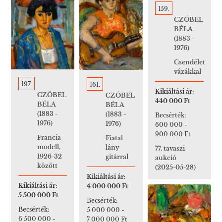
159.
CZÓBEL
BÉLA
(1883 -
1976)
Csendélet
vázákkal
197.
161.
Kikiáltási ár:
CZÓBEL
CZÓBEL
440 000 Ft
BÉLA
BÉLA
(1883 -
(1883 -
Becsérték:
1976)
1976)
600 000
-
900 000 Ft
Francia
Fiatal
modell,
lány
77. tavaszi
1926-32
gitárral
aukció
között
(2025-05-28)
Kikiáltási ár:
Kikiáltási ár:
4 000 000 Ft
5 500 000 Ft
Becsérték:
Becsérték:
5 000 000
-
6 500 000
-
7 000 000 Ft