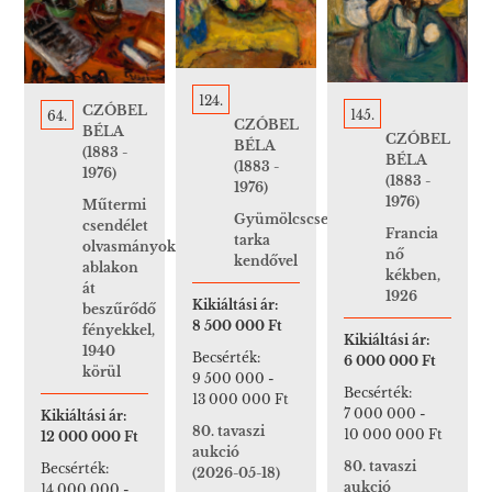
124.
CZÓBEL
145.
64.
CZÓBEL
BÉLA
CZÓBEL
BÉLA
(1883 -
BÉLA
(1883 -
1976)
(1883 -
1976)
1976)
Műtermi
Gyümölcscsendélet
csendélet
Francia
tarka
olvasmányokkal
nő
kendővel
ablakon
kékben,
át
1926
Kikiáltási ár:
beszűrődő
8 500 000 Ft
fényekkel,
Kikiáltási ár:
1940
Becsérték:
6 000 000 Ft
körül
9 500 000
-
Becsérték:
13 000 000 Ft
7 000 000
-
Kikiáltási ár:
80. tavaszi
10 000 000 Ft
12 000 000 Ft
aukció
80. tavaszi
Becsérték:
(2026-05-18)
aukció
14 000 000
-