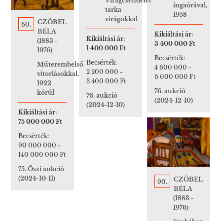
Virágcsendélet
ingaórával,
tarka
1958
virágokkal
CZÓBEL
60.
BÉLA
Kikiáltási ár:
Kikiáltási ár:
(1883 -
3 400 000 Ft
1 400 000 Ft
1976)
Becsérték:
Becsérték:
Műterembelső
4 600 000
-
2 200 000
-
vitorlásokkal,
6 000 000 Ft
3 400 000 Ft
1922
76. aukció
körül
76. aukció
(2024-12-10)
(2024-12-10)
Kikiáltási ár:
75 000 000 Ft
Becsérték:
90 000 000
-
140 000 000 Ft
75. Őszi aukció
(2024-10-11)
CZÓBEL
90.
BÉLA
(1883 -
1976)