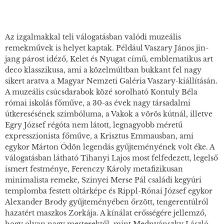
Az izgalmakkal teli válogatásban valódi muzeális
remekművek is helyet kaptak. Például Vaszary János jin-
jang párost idéző,
Kelet és Nyugat
című, emblematikus art
deco klasszikusa, ami a közelmúltban bukkant fel nagy
sikert aratva a Magyar Nemzeti Galéria Vaszary-kiállításán.
A muzeális csúcsdarabok közé sorolható Kontuly Béla
római iskolás főműve, a 30-as évek nagy társadalmi
útkeresésének szimbóluma, a
Vakok a vörös kútnál
, illetve
Egry József régóta nem látott, legnagyobb méretű
expresszionista főműve, a
Krisztus Emmausban
, ami
egykor Márton Ödön legendás gyűjteményének volt éke. A
válogatásban látható Tihanyi Lajos most felfedezett, legelső
ismert festménye, Ferenczy Károly metafizikusan
minimalista remeke, Szinyei Merse Pál családi kegyúri
templomba festett oltárképe és Rippl-Rónai József egykor
Alexander Brody gyűjteményében őrzött, tengerentúlról
hazatért maszkos Zorkája. A kínálat erősségére jellemző,