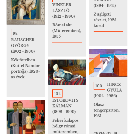
VINKLER
(1894 - 1941)
LÁSZLÓ
Zugligeti
(1912 - 1980)
részlet, 1925
Római akt
körül
(Műteremben),
98.
1935
RAUSCHER
GYÖRGY
(1902 - 1930)
Kék fotelben
(Küttel Nándor
portréja), 1920-
as évek
HINCZ
100.
GYULA
101.
(1904 - 1986)
ISTÓKOVITS
Olasz
KÁLMÁN
tengerparton,
(1898 - 1990)
1931
Fehér kalapos
hölgy római
műteremben,
(2024. 03. 18.