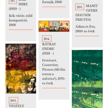
197.
formák, 1968
IMRE
MANIT
201.
(1939 - )
OZERE
(HAUSER
Kék-vörös-zöld
FRIGYES)
kompozíció,
1968
Ádám és Éva,
1960-as évek
204.
RÁTKAY
ENDRE
(1928 - )
Festészet,
Csontváry,
Picasso (Mi fán
terem a
művész?), 1970-
es évek
205.
VESZELY