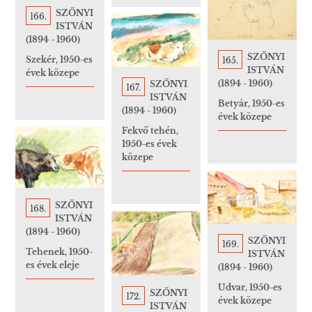
SZŐNYI
166.
ISTVÁN
(1894 - 1960)
SZŐNYI
Szekér, 1950-es
165.
ISTVÁN
évek közepe
(1894 - 1960)
SZŐNYI
167.
ISTVÁN
Betyár, 1950-es
(1894 - 1960)
évek közepe
Fekvő tehén,
1950-es évek
közepe
SZŐNYI
168.
ISTVÁN
(1894 - 1960)
SZŐNYI
169.
Tehenek, 1950-
ISTVÁN
es évek eleje
(1894 - 1960)
Udvar, 1950-es
SZŐNYI
172.
évek közepe
ISTVÁN