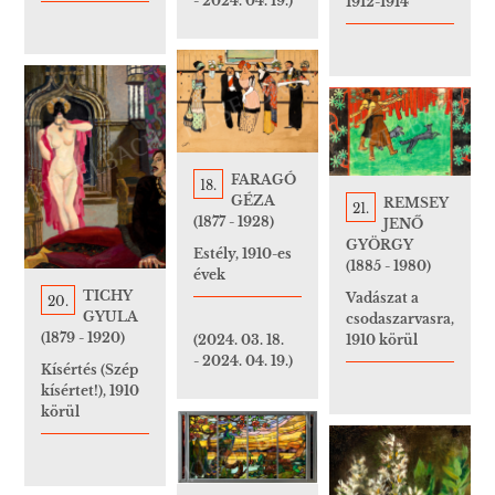
- 2024. 04. 19.)
1912-1914
FARAGÓ
18.
GÉZA
REMSEY
21.
(1877 - 1928)
JENŐ
GYÖRGY
Estély, 1910-es
(1885 - 1980)
évek
TICHY
Vadászat a
20.
GYULA
csodaszarvasra,
(1879 - 1920)
1910 körül
(2024. 03. 18.
- 2024. 04. 19.)
Kísértés (Szép
kísértet!), 1910
körül