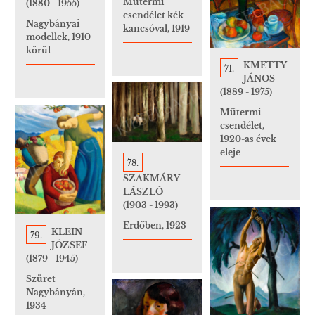
Műtermi
(1880 - 1955)
csendélet kék
Nagybányai
kancsóval, 1919
modellek, 1910
körül
KMETTY
71.
JÁNOS
(1889 - 1975)
Műtermi
csendélet,
1920-as évek
eleje
78.
SZAKMÁRY
LÁSZLÓ
(1903 - 1993)
Erdőben, 1923
KLEIN
79.
JÓZSEF
(1879 - 1945)
Szüret
Nagybányán,
1934