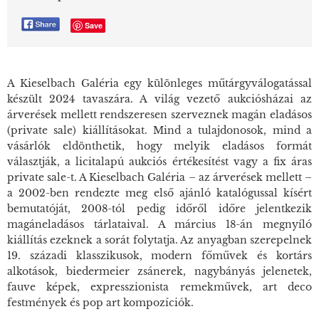
Save
A Kieselbach Galéria egy különleges műtárgyválogatással
készült 2024 tavaszára. A világ vezető aukciósházai az
árverések mellett rendszeresen szerveznek magán eladásos
(private sale) kiállításokat. Mind a tulajdonosok, mind a
vásárlók eldönthetik, hogy melyik eladásos formát
választják, a licitalapú aukciós értékesítést vagy a fix áras
private sale-t. A Kieselbach Galéria – az árverések mellett –
a 2002-ben rendezte meg első ajánló katalógussal kísért
bemutatóját, 2008-tól pedig időről időre jelentkezik
magáneladásos tárlataival. A március 18-án megnyíló
kiállítás ezeknek a sorát folytatja. Az anyagban szerepelnek
19. századi klasszikusok, modern főművek és kortárs
alkotások, biedermeier zsánerek, nagybányás jelenetek,
fauve képek, expresszionista remekművek, art deco
festmények és pop art kompozíciók.