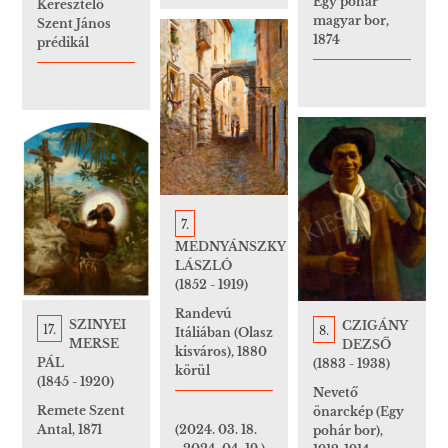
Egy pohár
Keresztelő
magyar bor,
Szent János
1874
prédikál
7.
MEDNYÁNSZKY
LÁSZLÓ
(1852 - 1919)
Randevú
SZINYEI
CZIGÁNY
17.
8.
Itáliában (Olasz
MERSE
DEZSŐ
kisváros), 1880
PÁL
(1883 - 1938)
körül
(1845 - 1920)
Nevető
Remete Szent
önarckép (Egy
Antal, 1871
(2024. 03. 18.
pohár bor),