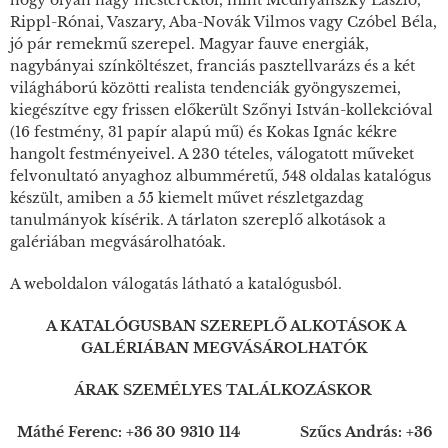
hogy olyan nagy mesterektől, mint Mednyánszky László,
Rippl-Rónai, Vaszary, Aba-Novák Vilmos vagy Czóbel Béla,
jó pár remekmű szerepel. Magyar fauve energiák,
nagybányai színköltészet, franciás pasztellvarázs és a két
világháború közötti realista tendenciák gyöngyszemei,
kiegészítve egy frissen előkerült Szőnyi István-kollekcióval
(16 festmény, 31 papír alapú mű) és Kokas Ignác kékre
hangolt festményeivel. A 230 tételes, válogatott műveket
felvonultató anyaghoz albumméretű, 548 oldalas katalógus
készült, amiben a 55 kiemelt művet részletgazdag
tanulmányok kísérik. A tárlaton szereplő alkotások a
galériában megvásárolhatóak.
A weboldalon válogatás látható a katalógusból.
A KATALÓGUSBAN SZEREPLŐ ALKOTÁSOK A
GALÉRIÁBAN MEGVÁSÁROLHATÓK
ÁRAK SZEMÉLYES TALÁLKOZÁSKOR
Máthé Ferenc: +36 30 9310 114 Szűcs András: +36