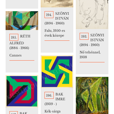
SZŐNYI
194.
ISTVÁN
(1894 - 1960)
Falu, 1950-es
SZŐNYI
évek közepe
RÉTH
193.
195.
ISTVÁN
ALFRÉD
(1894 - 1960)
(1884 - 1966)
Nő tehénnel,
Cannes
1938
BAK
196.
IMRE
(1939 - )
Kék-sárga
BAK