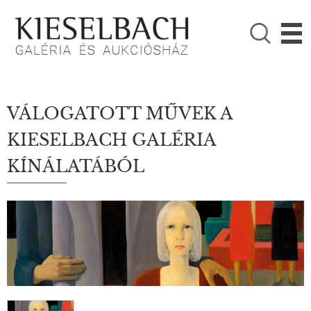
KÉRJÜK VÁLASSZON!

Festmények
Fotográfia
VÁLOGATOTT MŰVEK A
KIESELBACH GALÉRIA
KÍNÁLATÁBÓL