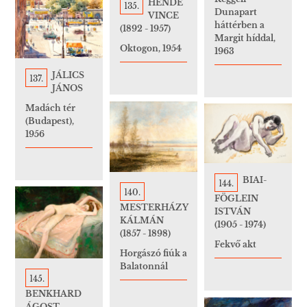
HENDE
135.
Dunapart
VINCE
háttérben a
(1892 - 1957)
Margit híddal,
Oktogon, 1954
1963
JÁLICS
137.
JÁNOS
Madách tér
(Budapest),
1956
BIAI-
144.
140.
FÖGLEIN
MESTERHÁZY
ISTVÁN
KÁLMÁN
(1905 - 1974)
(1857 - 1898)
Fekvő akt
Horgászó fiúk a
Balatonnál
145.
BENKHARD
ÁGOST