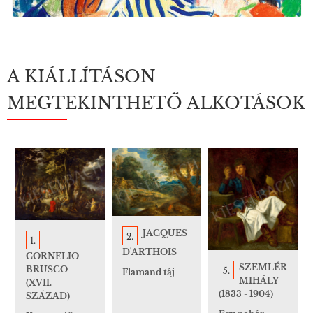
A KIÁLLÍTÁSON
MEGTEKINTHETŐ ALKOTÁSOK
JACQUES
2.
1.
D'ARTHOIS
CORNELIO
SZEMLÉR
BRUSCO
5.
Flamand táj
MIHÁLY
(XVII.
(1833 - 1904)
SZÁZAD)