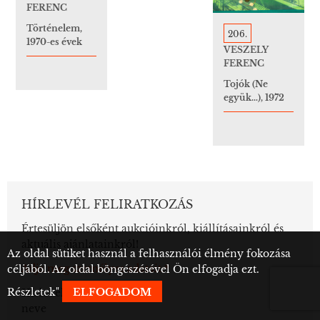
FERENC
Történelem,
206.
1970-es évek
VESZELY
FERENC
Tojók (Ne
együk…), 1972
HÍRLEVÉL FELIRATKOZÁS
Értesüljön elsőként aukcióinkról, kiállításainkról és
aktuális ajánlatainkról!
Az oldal sütiket használ a felhasználói élmény fokozása
Adja meg személyes adatait:*
céljából. Az oldal böngészésével Ön elfogadja ezt.
Részletek
"
ELFOGADOM
Hírlevél feliratkozó
neve