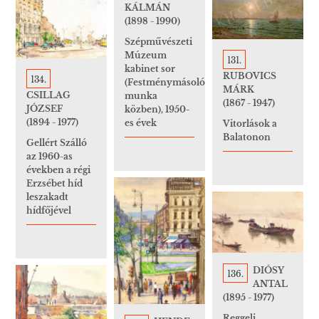
KÁLMÁN
(1898 - 1990)
Szépművészeti
Múzeum
131.
kabinet sor
RUBOVICS
134.
(Festménymásoló
MÁRK
CSILLAG
munka
(1867 - 1947)
JÓZSEF
közben), 1950-
(1894 - 1977)
es évek
Vitorlások a
Balatonon
Gellért Szálló
az 1960-as
években a régi
Erzsébet híd
leszakadt
hídfőjével
DIÓSY
136.
ANTAL
(1895 - 1977)
Reggeli