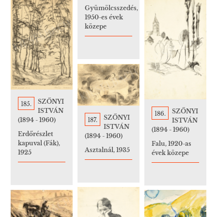
Gyümölcsszedés,
1950-es évek
közepe
SZŐNYI
185.
ISTVÁN
SZŐNYI
186.
SZŐNYI
187.
(1894 - 1960)
ISTVÁN
ISTVÁN
(1894 - 1960)
Erdőrészlet
(1894 - 1960)
kapuval (Fák),
Falu, 1920-as
Asztalnál, 1935
1925
évek közepe