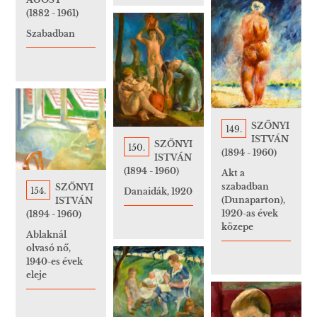
(1882 - 1961)
Szabadban
SZŐNYI
149.
ISTVÁN
SZŐNYI
150.
(1894 - 1960)
ISTVÁN
(1894 - 1960)
Akt a
szabadban
SZŐNYI
154.
Danaidák, 1920
(Dunaparton),
ISTVÁN
1920-as évek
(1894 - 1960)
közepe
Ablaknál
olvasó nő,
1940-es évek
eleje