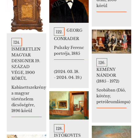
körül
GEORG
122.
CONRADER
124.
Pulszky Ferenc
ISMERETLEN
portréja, 1885
MAGYAR
DESIGNER 19.
126.
SZÁZAD
KEMÉNY
(2024. 03. 18.
VÉGE, 1900
NÁNDOR
- 2024. 04. 19.)
KÖRÜL
(1885 - 1972)
Kabinettszekrény
Szobában (Dió,
a magyar
kötény,
történelem
petróleumlámpa)
dicsőségére,
1896 körül
128.
ISTÓKOVITS