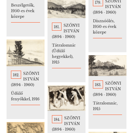
SZŐNYI
179.
Beszélgetők,
ISTVÁN
1950-es évek
(1894 - 1960)
közepe
Disznóölés,
SZŐNYI
1950-es évek
181.
ISTVÁN
közepe
(1894 - 1960)
Tátralomnic
(Üdülő
hegyekkel),
1915
SZŐNYI
182.
ISTVÁN
SZŐNYI
183.
(1894 - 1960)
ISTVÁN
Üdülő
(1894 - 1960)
fenyőkkel, 1916
Tátralomnic,
1915
SZŐNYI
184.
ISTVÁN
(1894 - 1960)