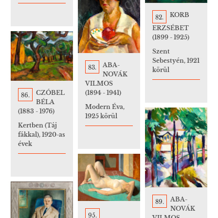
KORB
82.
ERZSÉBET
(1899 - 1925)
Szent
Sebestyén, 1921
ABA-
83.
körül
NOVÁK
VILMOS
(1894 - 1941)
CZÓBEL
86.
BÉLA
Modern Éva,
(1883 - 1976)
1925 körül
Kertben (Táj
fákkal), 1920-as
évek
ABA-
89.
NOVÁK
95.
VILMOS