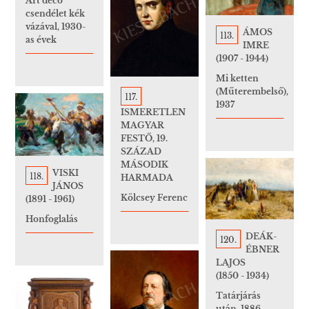
Art deco
csendélet kék
vázával, 1930-
ÁMOS
113.
as évek
IMRE
(1907 - 1944)
Mi ketten
(Műterembelső),
117.
1937
ISMERETLEN
MAGYAR
FESTŐ, 19.
SZÁZAD
MÁSODIK
VISKI
118.
HARMADA
JÁNOS
Kölcsey Ferenc
(1891 - 1961)
Honfoglalás
DEÁK-
120.
ÉBNER
LAJOS
(1850 - 1934)
Tatárjárás
után, 1886