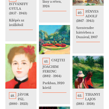
lány a réten,
ISTVÁNFFY
1924
GYULA
FÉNYES
40.
(1857 - 1943)
ADOLF
Kilépés az
(1867 - 1945)
istállóból
Szentendre
háttérben a
Dunával, 1907
CSEJTEI
43.
JOACHIM
FERENC
(1882 - 1964)
Parkban, 1920
körül
TIHANYI
JÁVOR
63.
48.
LAJOS
PÁL
(1885 - 1938)
(1880 - 1923)