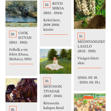
RÓTH
22.
MIKSA
(1865 - 1944)
Keleti kert,
1898-1906
között
CSÓK
29.
25.
ISTVÁN
MEDNYÁNSZKY
(1865 - 1961)
LÁSZLÓ
Felhők a víz
(1852 - 1919)
felett (Duna,
Virágzó fehér
Mohács), 1905
akác
(2024. 03. 18.
33.
- 2024. 04. 19.)
MOUSSON
TIVADAR
(1887 - 1946)
Rózsaszín
kalapos fiatal
36.