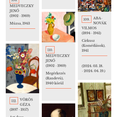
108.
MEDVECZKY
JENŐ
(1902 - 1969)
ABA-
109.
NOVÁK
Múzsa, 1943
VILMOS
(1894 - 1941)
Cirkusz
(Komédiások),
110.
1941
MEDVECZKY
JENŐ
(1902 - 1969)
(2024. 03. 18.
- 2024. 04. 19.)
Megérkezés
(Randevú),
1940 körül
VÖRÖS
112.
GÉZA
(1897 - 1957)