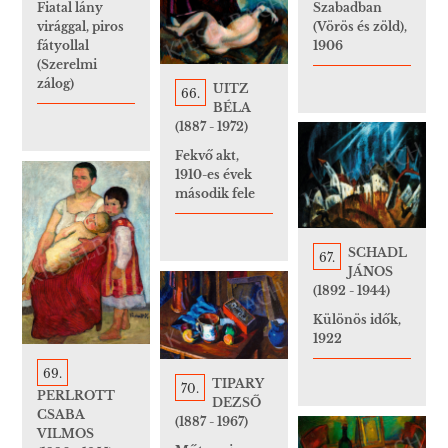
Szabadban
Fiatal lány
(Vörös és zöld),
virággal, piros
1906
fátyollal
(Szerelmi
zálog)
UITZ
66.
BÉLA
(1887 - 1972)
Fekvő akt,
1910-es évek
második fele
SCHADL
67.
JÁNOS
(1892 - 1944)
Különös idők,
1922
69.
TIPARY
70.
PERLROTT
DEZSŐ
CSABA
(1887 - 1967)
VILMOS