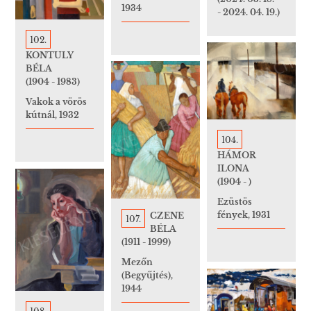
1934
- 2024. 04. 19.)
102.
KONTULY
BÉLA
(1904 - 1983)
Vakok a vörös
kútnál, 1932
104.
HÁMOR
ILONA
(1904 - )
Ezüstös
fények, 1931
CZENE
107.
BÉLA
(1911 - 1999)
Mezőn
(Begyűjtés),
1944