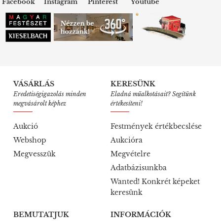
Facebook
Instagram
Pinterest
Youtube
VÁSÁRLÁS
KERESÜNK
Eredetiségigazolás minden
Eladná műalkotásait? Segítünk
megvásárolt képhez
értékesíteni!
Aukció
Festmények értékbecslése
Webshop
Aukcióra
Megvesszük
Megvételre
Adatbázisunkba
Wanted! Konkrét képeket
keresünk
BEMUTATJUK
INFORMÁCIÓK