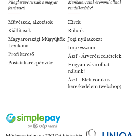
Világhírűvé tesszük a magyar
Munkatársaink örömmel állnak
festészetet!
rendelkezésére!
Művészek, alkotások
Hírek
Kiállítások
Rólunk
Magyarországi Műgyűjtők
Jogi nyilatkozat
Lexikona
Impresszum
Profi kereső
Ászf - Árverési feltételek
Postatakarékpénztár
Hogyan vásárolhat
nálunk?
Ászf - Elektronikus
kereskedelem (webshop)