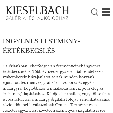
KÉRJÜK VÁLASSZON!

Festmények
Fotográfia
INGYENES FESTMÉNY­­
ÉRTÉKBECSLÉS
Galériánkban lehetősége van festményeinek ingyenes
értékbecslésére. Több évtizedes gyakorlattal rendelkező
szakembereink árajánlatot adnak minden hozzánk
eljuttatott festményre, grafikára, szoborra és egyéb
műtárgyra. Legtöbbször a műalkotás fényképe is elég az
érték megállapításához. Küldje el e-mailen, vagy töltse fel a
webes felületen a műtárgy digitális fotóját, s munkatársaink
rövid időn belül válaszolnak Önnek. Természetesen
előzetes egyeztetést követően személyes vizsgálatra is sor