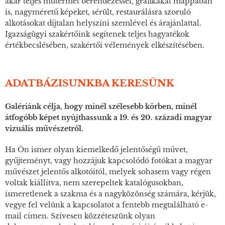
akár teljes műtermet berendezéssel, grafikákat mappában
is, nagyméretű képeket, sérült, restaurálásra szoruló
alkotásokat díjtalan helyszíni szemlével és árajánlattal.
Igazságügyi szakértőink segítenek teljes hagyatékok
értékbecslésében, szakértői vélemények elkészítésében.
ADATBÁZISUNKBA KERESÜNK
Galériánk célja, hogy minél szélesebb körben, minél
átfogóbb képet nyújthassunk a 19. és 20. századi magyar
vizuális művészetről.
Ha Ön ismer olyan kiemelkedő jelentőségű művet,
gyűjteményt, vagy hozzájuk kapcsolódó fotókat a magyar
művészet jelentős alkotóitól, melyek sohasem vagy régen
voltak kiállítva, nem szerepeltek katalógusokban,
ismeretlenek a szakma és a nagyközönség számára, kérjük,
vegye fel velünk a kapcsolatot a fentebb megtalálható e-
mail címen. Szívesen közzéteszünk olyan