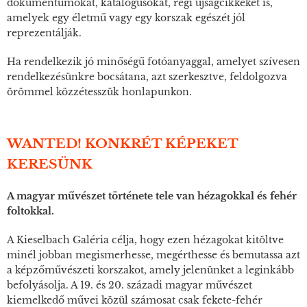
dokumentumokat, katalógusokat, régi újságcikkeket is,
amelyek egy életmű vagy egy korszak egészét jól
reprezentálják.
Ha rendelkezik jó minőségű fotóanyaggal, amelyet szívesen
rendelkezésünkre bocsátana, azt szerkesztve, feldolgozva
örömmel közzétesszük honlapunkon.
WANTED! KONKRÉT KÉPEKET
KERESÜNK
A magyar művészet története tele van hézagokkal és fehér
foltokkal.
A Kieselbach Galéria célja, hogy ezen hézagokat kitöltve
minél jobban megismerhesse, megérthesse és bemutassa azt
a képzőművészeti korszakot, amely jelenünket a leginkább
befolyásolja. A 19. és 20. századi magyar művészet
kiemelkedő művei közül számosat csak fekete-fehér