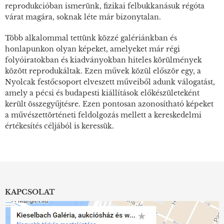
reprodukcióban ismerünk, fizikai felbukkanásuk régóta
várat magára, soknak léte már bizonytalan.
Több alkalommal tettünk közzé galériánkban és
honlapunkon olyan képeket, amelyeket már régi
folyóiratokban és kiadványokban hiteles körülmények
között reprodukáltak. Ezen művek közül először egy, a
Nyolcak festőcsoport elveszett műveiből adunk válogatást,
amely a pécsi és budapesti kiállítások előkészületeként
került összegyűjtésre. Ezen pontosan azonosítható képeket
a művészettörténeti feldolgozás mellett a kereskedelmi
értékesítés céljából is keressük.
KAPCSOLAT