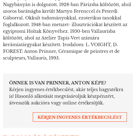
Nagybányán is dolgozott. 1928-ban Párizsba költözött, ahol
szoros barátságba került Martyn Ferenccel és Peterdi
Gáborral. Okkult tudományokkal, ezoterikus tanokkal
foglalkozott. 1948-ban metszet- illusztrációkat készített az
egyiptomi Holtak Könyvéhez. 1950-ben Vallaurisba
költözött, ahol az Atelier Tapis-Vert számára
kerámiatárgyakat készített. Irodalom: L. VOIGHT, D.
FOREST: Anton Prinner, Céramique de peintres et de
sculpteurs, Vallauris, 1995.
ÖNNEK IS VAN PRINNER, ANTON KÉPE?
Kérjen ingyenes értékbecslést, akár teljes hagyatékra
is! Hasonló alkotását megvásároljuk készpénzért,
átvesszük aukcióra vagy online értékesítjük.
KÉRJEN INGYENES ÉRTÉKBECSLÉST