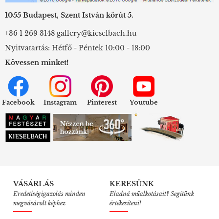
1055 Budapest, Szent István körút 5.
+36 1 269 3148
gallery@kieselbach.hu
Nyitvatartás: Hétfő - Péntek 10:00 - 18:00
Kövessen minket!
Facebook
Instagram
Pinterest
Youtube
VÁSÁRLÁS
KERESÜNK
Eredetiségigazolás minden
Eladná műalkotásait? Segítünk
megvásárolt képhez
értékesíteni!