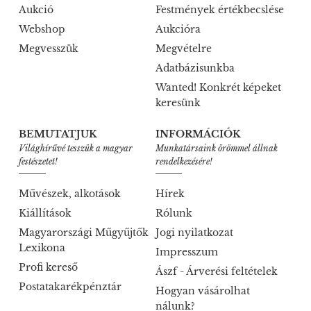
Aukció
Festmények értékbecslése
Webshop
Aukcióra
Megvesszük
Megvételre
Adatbázisunkba
Wanted! Konkrét képeket
keresünk
BEMUTATJUK
INFORMÁCIÓK
Világhírűvé tesszük a magyar
Munkatársaink örömmel állnak
festészetet!
rendelkezésére!
Művészek, alkotások
Hírek
Kiállítások
Rólunk
Magyarországi Műgyűjtők
Jogi nyilatkozat
Lexikona
Impresszum
Profi kereső
Ászf - Árverési feltételek
Postatakarékpénztár
Hogyan vásárolhat
nálunk?