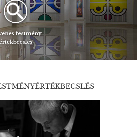
yenes festmény
értékbecslés
ESTMÉNYÉRTÉKBECSLÉS