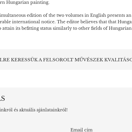
n Hungarian painting.
imultaneous edition of the two volumes in English presents an
rable international notice. The editor believes that that Hung
 attain its befitting status similarly to other fields of Hungaria
LRE KERESSÜK A FELSOROLT MŰVÉSZEK KVALITÁS
ÁS
inkról és aktuális ajánlatainkról!
Email cím