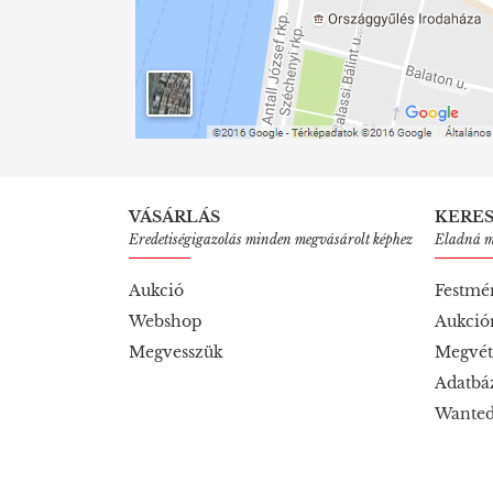
VÁSÁRLÁS
KERE
Eredetiségigazolás minden megvásárolt képhez
Eladná mű
Aukció
Festmé
Webshop
Aukció
Megvesszük
Megvét
Adatbá
Wanted