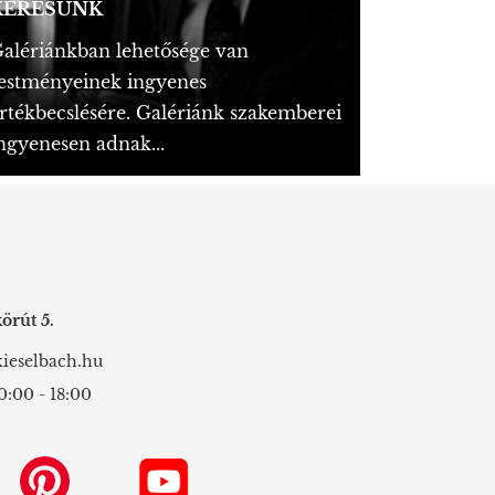
KERESÜNK
alériánkban lehetősége van
estményeinek ingyenes
rtékbecslésére. Galériánk szakemberei
ngyenesen adnak...
örút 5.
ieselbach.hu
0:00 - 18:00