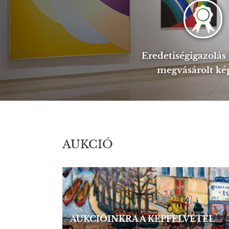
Eredetiségigazolá
megvásárolt ké
AUKCIÓ
AUKCIÓINKRA A KÉPFELVÉTEL