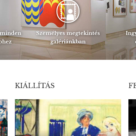
s minden
Személyes megtekintés
Ing
phez
galériánkban
KIÁLLÍTÁS
F