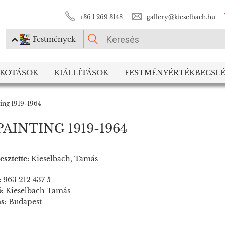
+36 1 269 3148
gallery@kieselbach.hu
Festmények
KÉRJÜK VÁLASSZON!
LKOTÁSOK
KIÁLLÍTÁSOK
FESTMÉNYÉRTÉKBECSLÉ
Festmények
Fotográfia
ing 1919-1964
INTING 1919-1964
esztette:
Kieselbach, Tamás
:
963 212 437 5
ó:
Kieselbach Tamás
ás:
Budapest