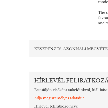
moder
The s
favou
and to
KÉSZPÉNZES, AZONNALI MEGVÉTE
HÍRLEVÉL FELIRATKOZ
Értesüljön elsőként aukcióinkról, kiállítása
Adja meg személyes adatait:*
Hírlevél feliratkozó neve