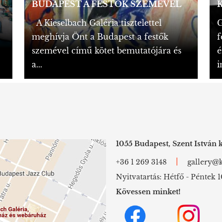
BUDAPEST A FESTŐK SZEMÉVEL
A Kieselbach Galéria tisztelettel
G
meghívja Önt a Budapest a festők
f
szemével című kötet bemutatójára és
é
a...
i
1055 Budapest, Szent István k
|
+36 1 269 3148
gallery@k
Nyitvatartás: Hétfő - Péntek 1
Kövessen minket!