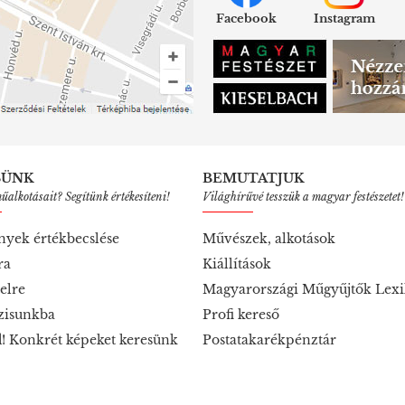
Facebook
Instagram
SÜNK
BEMUTATJUK
alkotásait? Segítünk értékesíteni!
Világhírűvé tesszük a magyar festészetet!
nyek értékbecslése
Művészek, alkotások
ra
Kiállítások
elre
Magyarországi Műgyűjtők Lex
zisunkba
Profi kereső
! Konkrét képeket keresünk
Postatakarékpénztár