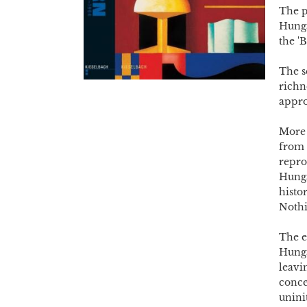
The p
Hunga
the '
The s
richn
appro
More 
from 
repro
Hunga
histo
Nothi
The e
Hunga
leavi
conce
unini