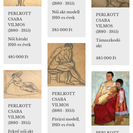
(1880 - 1955)
Női akt modell
PERLROTT
PERLROTT
1910-es évek
CSABA
CSABA
VILMOS
VILMOS
385 000 Ft
(1880 - 1955)
(1880 - 1955)
Női hátakt
Támaszkodó
1910-es évek
akt
485 000 Ft
485 000 Ft
PERLROTT
CSABA
VILMOS
PERLROTT
(1880 - 1955)
CSABA
VILMOS
Párizsi modell,
(1880 - 1955)
1910-es évek
Fekvő női akt
PERLROTT