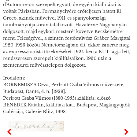
d'Automne-on szerepelt együtt, de egyéni kiállításai is
voltak Párizsban. Formanyelvére erőteljesen hatott El
Greco, akinek műveivel 1911-es spanyolországi
tanulmányútja során találkozott. Hazatérve Nagybányán
dolgozott, majd egykori mesterét követve Kecskemétre
ment. Feleségével, a szintén festőművész Gráber Margittal
1920-1923 között Németországban élt, ekkor ismerte meg
az expresszionista törekvéseket. 1924-ben a KUT tagja lett,
rendszeresen szerepelt kiállításaikon. 1930 után a
szentendrei művésztelepen dolgozott.
Irodalom:
BORNEMISZA Géza, Perlrott Csaba Vilmos művészete,
Budapest, Dante, é. n. [1929].
Perlrott Csaba Vilmos (1880-1955) kiállítás, előszó
BENEDEK Katalin, kiállítási kat., Budapest, Magángyűjtők
Galériája, Galerie Blitz, 1998.