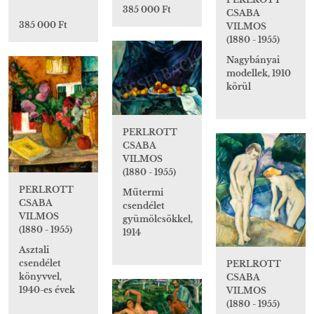
385 000 Ft
CSABA
385 000 Ft
VILMOS
(1880 - 1955)
Nagybányai
modellek, 1910
körül
PERLROTT
CSABA
VILMOS
(1880 - 1955)
PERLROTT
Műtermi
CSABA
csendélet
VILMOS
gyümölcsökkel,
(1880 - 1955)
1914
Asztali
csendélet
PERLROTT
könyvvel,
CSABA
1940-es évek
VILMOS
(1880 - 1955)