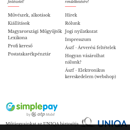
festészetet!
rendelkezésére!
Művészek, alkotások
Hírek
Kiállítások
Rólunk
Magyarországi Műgyűjtők
Jogi nyilatkozat
Lexikona
Impresszum
Profi kereső
Ászf - Árverési feltételek
Postatakarékpénztár
Hogyan vásárolhat
nálunk?
Ászf - Elektronikus
kereskedelem (webshop)
Műtárgyainkat az UNIQA biztosítja