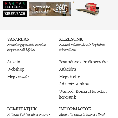
VÁSÁRLÁS
KERESÜNK
Eredetiségigazolás minden
Eladná műalkotásait? Segítünk
megvásárolt képhez
értékesíteni!
Aukció
Festmények értékbecslése
Webshop
Aukcióra
Megvesszük
Megvételre
Adatbázisunkba
Wanted! Konkrét képeket
keresünk
BEMUTATJUK
INFORMÁCIÓK
Világhírűvé tesszük a magyar
Munkatársaink örömmel állnak