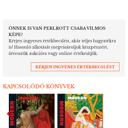
ÖNNEK IS VAN PERLROTT CSABA VILMOS
KÉPE?
Kérjen ingyenes értékbecslést, akár teljes hagyatékra
is! Hasonló alkotását megvásároljuk készpénzért,
átvesszük aukcióra vagy online értékesítjük.
KÉRJEN INGYENES ÉRTÉKBECSLÉST
KAPCSOLÓDÓ KÖNYVEK