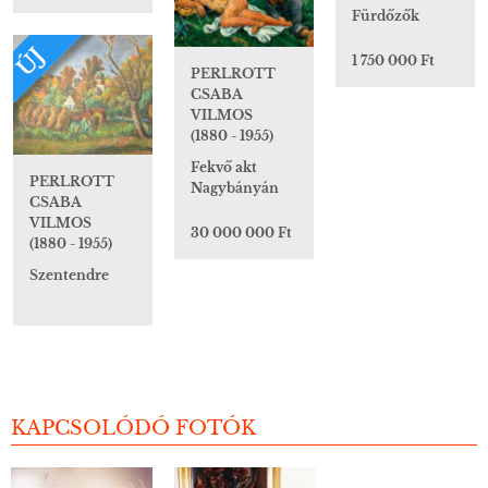
Fürdőzők
ÚJ
1 750 000 Ft
PERLROTT
CSABA
VILMOS
(1880 - 1955)
Fekvő akt
PERLROTT
Nagybányán
CSABA
VILMOS
30 000 000 Ft
(1880 - 1955)
Szentendre
KAPCSOLÓDÓ FOTÓK