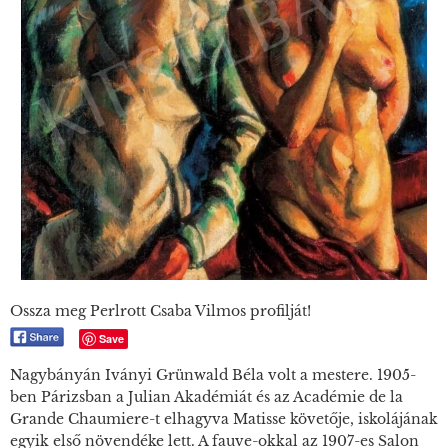
Ossza meg Perlrott Csaba Vilmos profilját!
Save
Nagybányán Iványi Grünwald Béla volt a mestere. 1905-
ben Párizsban a Julian Akadémiát és az Académie de la
Grande Chaumiere-t elhagyva Matisse követője, iskolájának
egyik első növendéke lett. A fauve-okkal az 1907-es Salon