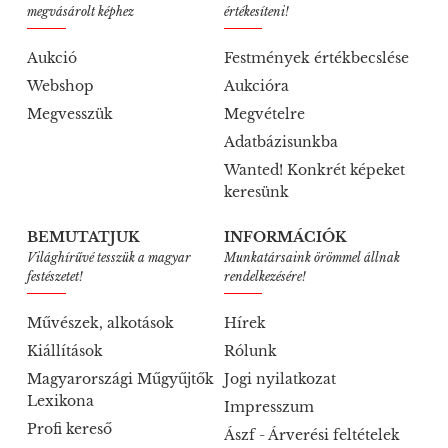
megvásárolt képhez
értékesíteni!
Aukció
Festmények értékbecslése
Webshop
Aukcióra
Megvesszük
Megvételre
Adatbázisunkba
Wanted! Konkrét képeket
keresünk
BEMUTATJUK
INFORMÁCIÓK
Világhírűvé tesszük a magyar
Munkatársaink örömmel állnak
festészetet!
rendelkezésére!
Művészek, alkotások
Hírek
Kiállítások
Rólunk
Magyarországi Műgyűjtők
Jogi nyilatkozat
Lexikona
Impresszum
Profi kereső
Ászf - Árverési feltételek