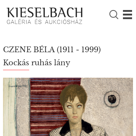
KÉRJÜK VÁLASSZON!

Festmények
Fotográfia
CZENE BÉLA
(1911 - 1999)
Kockás ruhás lány