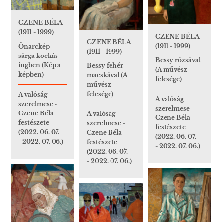
CZENE BÉLA
(1911 - 1999)
CZENE BÉLA
CZENE BÉLA
(1911 - 1999)
Önarckép
(1911 - 1999)
sárga kockás
Bessy rózsával
ingben (Kép a
Bessy fehér
(A művész
képben)
macskával (A
felesége)
művész
felesége)
A valóság
A valóság
szerelmese -
szerelmese -
Czene Béla
A valóság
Czene Béla
festészete
szerelmese -
festészete
(2022. 06. 07.
Czene Béla
(2022. 06. 07.
- 2022. 07. 06.)
festészete
- 2022. 07. 06.)
(2022. 06. 07.
- 2022. 07. 06.)