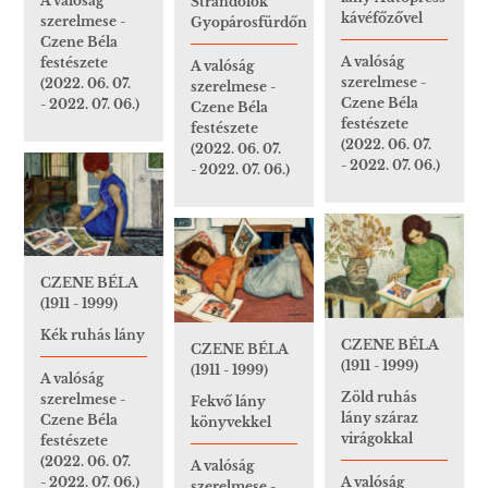
A valóság
Strandolók
kávéfőzővel
szerelmese -
Gyopárosfürdőn
Czene Béla
A valóság
festészete
A valóság
szerelmese -
(2022. 06. 07.
szerelmese -
Czene Béla
- 2022. 07. 06.)
Czene Béla
festészete
festészete
(2022. 06. 07.
(2022. 06. 07.
- 2022. 07. 06.)
- 2022. 07. 06.)
CZENE BÉLA
(1911 - 1999)
Kék ruhás lány
CZENE BÉLA
CZENE BÉLA
(1911 - 1999)
(1911 - 1999)
A valóság
Zöld ruhás
szerelmese -
Fekvő lány
lány száraz
Czene Béla
könyvekkel
virágokkal
festészete
(2022. 06. 07.
A valóság
- 2022. 07. 06.)
A valóság
szerelmese -