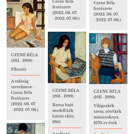
Czene Béla
Czene Béla
festészete
festészete
(2022. 06. 07.
(2022. 06. 07.
- 2022. 07. 06.)
- 2022. 07. 06.)
CZENE BÉLA
(1911 - 1999)
Pihenés
A valóság
szerelmese -
CZENE BÉLA
CZENE BÉLA
Czene Béla
(1911 - 1999)
(1911 - 1999)
festészete
(2022. 06. 07.
Barna hajú
Világoskék
- 2022. 07. 06.)
modell kék
szem, sötétkék
háttér előtt,
miniszoknya,
1965
1970-es évek
A valóság