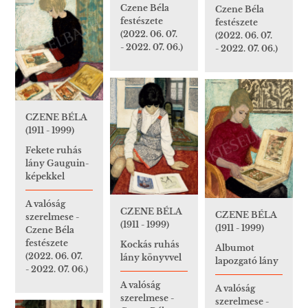
Czene Béla
Czene Béla
festészete
festészete
(2022. 06. 07.
(2022. 06. 07.
- 2022. 07. 06.)
- 2022. 07. 06.)
CZENE BÉLA
(1911 - 1999)
Fekete ruhás
lány Gauguin-
képekkel
A valóság
CZENE BÉLA
CZENE BÉLA
szerelmese -
(1911 - 1999)
(1911 - 1999)
Czene Béla
festészete
Kockás ruhás
Albumot
(2022. 06. 07.
lány könyvvel
lapozgató lány
- 2022. 07. 06.)
A valóság
A valóság
szerelmese -
szerelmese -