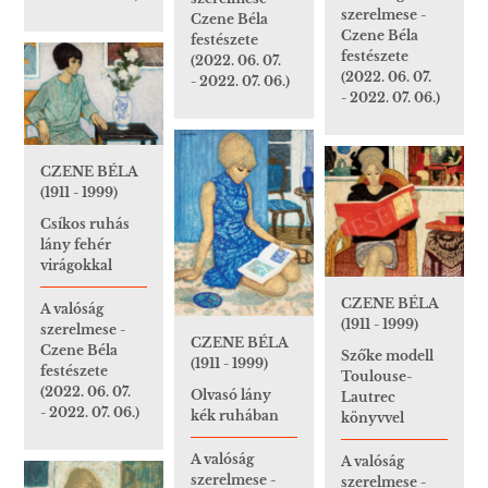
szerelmese -
Czene Béla
Czene Béla
festészete
festészete
(2022. 06. 07.
(2022. 06. 07.
- 2022. 07. 06.)
- 2022. 07. 06.)
CZENE BÉLA
(1911 - 1999)
Csíkos ruhás
lány fehér
virágokkal
CZENE BÉLA
A valóság
(1911 - 1999)
szerelmese -
CZENE BÉLA
Czene Béla
Szőke modell
(1911 - 1999)
festészete
Toulouse-
(2022. 06. 07.
Olvasó lány
Lautrec
- 2022. 07. 06.)
kék ruhában
könyvvel
A valóság
A valóság
szerelmese -
szerelmese -