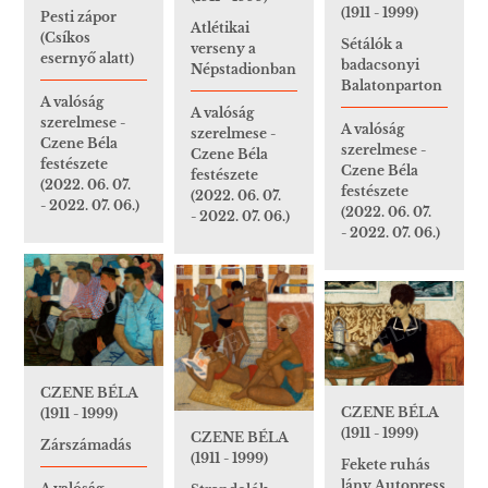
(1911 - 1999)
Pesti zápor
Atlétikai
(Csíkos
Sétálók a
verseny a
esernyő alatt)
badacsonyi
Népstadionban
Balatonparton
A valóság
A valóság
szerelmese -
A valóság
szerelmese -
Czene Béla
szerelmese -
Czene Béla
festészete
Czene Béla
festészete
(2022. 06. 07.
festészete
(2022. 06. 07.
- 2022. 07. 06.)
(2022. 06. 07.
- 2022. 07. 06.)
- 2022. 07. 06.)
CZENE BÉLA
CZENE BÉLA
(1911 - 1999)
(1911 - 1999)
CZENE BÉLA
Zárszámadás
(1911 - 1999)
Fekete ruhás
lány Autopress