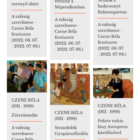
Sétálók a
verseny a
esernyő alatt)
badacsonyi
Népstadionban
Balatonparton
A valóság
A valóság
szerelmese -
A valóság
szerelmese -
Czene Béla
szerelmese -
Czene Béla
festészete
Czene Béla
festészete
(2022. 06. 07.
festészete
(2022. 06. 07.
- 2022. 07. 06.)
(2022. 06. 07.
- 2022. 07. 06.)
- 2022. 07. 06.)
CZENE BÉLA
CZENE BÉLA
(1911 - 1999)
(1911 - 1999)
CZENE BÉLA
Zárszámadás
(1911 - 1999)
Fekete ruhás
lány Autopress
A valóság
Strandolók
kávéfőzővel
szerelmese -
Gyopárosfürdőn
Czene Béla