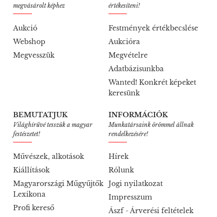
megvásárolt képhez
értékesíteni!
Aukció
Festmények értékbecslése
Webshop
Aukcióra
Megvesszük
Megvételre
Adatbázisunkba
Wanted! Konkrét képeket
keresünk
BEMUTATJUK
INFORMÁCIÓK
Világhírűvé tesszük a magyar
Munkatársaink örömmel állnak
festészetet!
rendelkezésére!
Művészek, alkotások
Hírek
Kiállítások
Rólunk
Magyarországi Műgyűjtők
Jogi nyilatkozat
Lexikona
Impresszum
Profi kereső
Ászf - Árverési feltételek