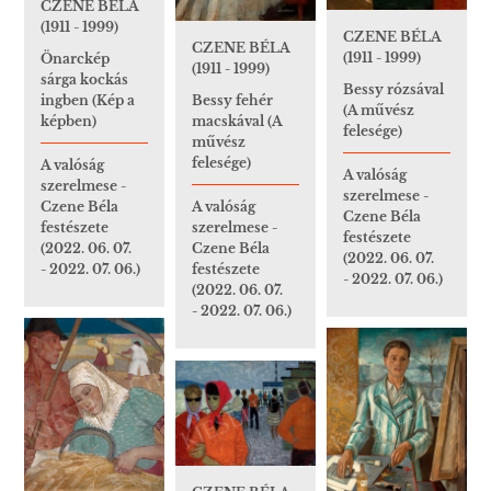
CZENE BÉLA
(1911 - 1999)
CZENE BÉLA
CZENE BÉLA
(1911 - 1999)
Önarckép
(1911 - 1999)
sárga kockás
Bessy rózsával
ingben (Kép a
Bessy fehér
(A művész
képben)
macskával (A
felesége)
művész
felesége)
A valóság
A valóság
szerelmese -
szerelmese -
Czene Béla
A valóság
Czene Béla
festészete
szerelmese -
festészete
(2022. 06. 07.
Czene Béla
(2022. 06. 07.
- 2022. 07. 06.)
festészete
- 2022. 07. 06.)
(2022. 06. 07.
- 2022. 07. 06.)