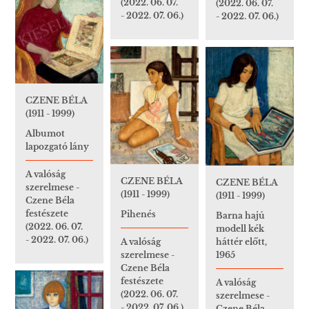
(2022. 06. 07.
(2022. 06. 07.
- 2022. 07. 06.)
- 2022. 07. 06.)
CZENE BÉLA
(1911 - 1999)
Albumot
lapozgató lány
A valóság
CZENE BÉLA
CZENE BÉLA
szerelmese -
(1911 - 1999)
(1911 - 1999)
Czene Béla
festészete
Pihenés
Barna hajú
(2022. 06. 07.
modell kék
- 2022. 07. 06.)
A valóság
háttér előtt,
szerelmese -
1965
Czene Béla
festészete
A valóság
(2022. 06. 07.
szerelmese -
- 2022. 07. 06.)
Czene Béla