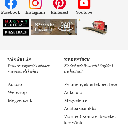
Facebook
Instagram
Pinterest
Youtube
VÁSÁRLÁS
KERESÜNK
Eredetiségigazolás minden
Eladná műalkotásait? Segítünk
megvásárolt képhez
értékesíteni!
Aukció
Festmények értékbecslése
Webshop
Aukcióra
Megvesszük
Megvételre
Adatbázisunkba
Wanted! Konkrét képeket
keresünk