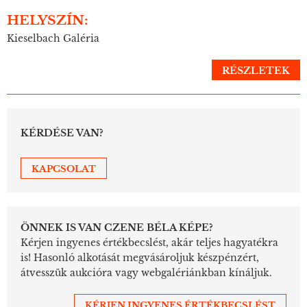
HELYSZÍN:
Kieselbach Galéria
RÉSZLETEK
KÉRDÉSE VAN?
KAPCSOLAT
ÖNNEK IS VAN CZENE BÉLA KÉPE?
Kérjen ingyenes értékbecslést, akár teljes hagyatékra
is! Hasonló alkotását megvásároljuk készpénzért,
átvesszük aukcióra vagy webgalériánkban kínáljuk.
KÉRJEN INGYENES ÉRTÉKBECSLÉST