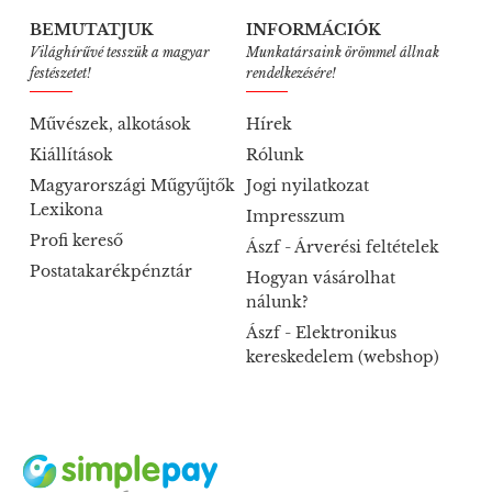
BEMUTATJUK
INFORMÁCIÓK
Világhírűvé tesszük a magyar
Munkatársaink örömmel állnak
festészetet!
rendelkezésére!
Művészek, alkotások
Hírek
Kiállítások
Rólunk
Magyarországi Műgyűjtők
Jogi nyilatkozat
Lexikona
Impresszum
Profi kereső
Ászf - Árverési feltételek
Postatakarékpénztár
Hogyan vásárolhat
nálunk?
Ászf - Elektronikus
kereskedelem (webshop)