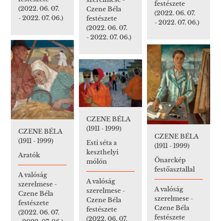
festészete
(2022. 06. 07.
Czene Béla
(2022. 06. 07.
- 2022. 07. 06.)
festészete
- 2022. 07. 06.)
(2022. 06. 07.
- 2022. 07. 06.)
CZENE BÉLA
(1911 - 1999)
CZENE BÉLA
CZENE BÉLA
(1911 - 1999)
Esti séta a
(1911 - 1999)
keszthelyi
Aratók
Önarckép
mólón
festőasztallal
A valóság
A valóság
szerelmese -
A valóság
szerelmese -
Czene Béla
szerelmese -
Czene Béla
festészete
Czene Béla
festészete
(2022. 06. 07.
festészete
(2022. 06. 07.