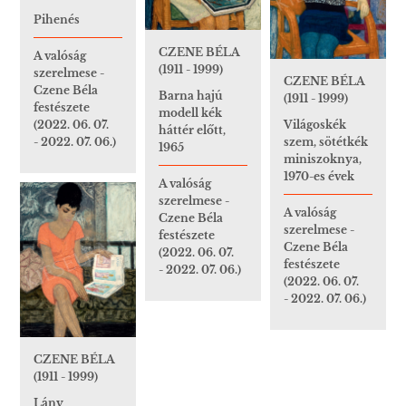
Pihenés
CZENE BÉLA
A valóság
(1911 - 1999)
szerelmese -
CZENE BÉLA
Czene Béla
Barna hajú
(1911 - 1999)
festészete
modell kék
Világoskék
(2022. 06. 07.
háttér előtt,
szem, sötétkék
- 2022. 07. 06.)
1965
miniszoknya,
1970-es évek
A valóság
szerelmese -
A valóság
Czene Béla
szerelmese -
festészete
Czene Béla
(2022. 06. 07.
festészete
- 2022. 07. 06.)
(2022. 06. 07.
- 2022. 07. 06.)
CZENE BÉLA
(1911 - 1999)
Lány