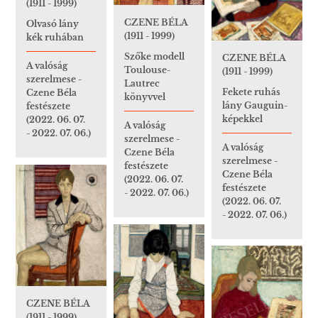
(1911 - 1999)
CZENE BÉLA
Olvasó lány
(1911 - 1999)
kék ruhában
Szőke modell
CZENE BÉLA
A valóság
Toulouse-
(1911 - 1999)
szerelmese -
Lautrec
Fekete ruhás
Czene Béla
könyvvel
lány Gauguin-
festészete
képekkel
(2022. 06. 07.
A valóság
- 2022. 07. 06.)
szerelmese -
A valóság
Czene Béla
szerelmese -
festészete
Czene Béla
(2022. 06. 07.
festészete
- 2022. 07. 06.)
(2022. 06. 07.
- 2022. 07. 06.)
CZENE BÉLA
(1911 - 1999)