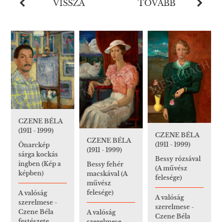
VISSZA
TOVÁBB
CZENE BÉLA
(1911 - 1999)
CZENE BÉLA
CZENE BÉLA
(1911 - 1999)
Önarckép
(1911 - 1999)
sárga kockás
Bessy rózsával
ingben (Kép a
Bessy fehér
(A művész
képben)
macskával (A
felesége)
művész
felesége)
A valóság
A valóság
szerelmese -
szerelmese -
Czene Béla
A valóság
Czene Béla
festészete
szerelmese -