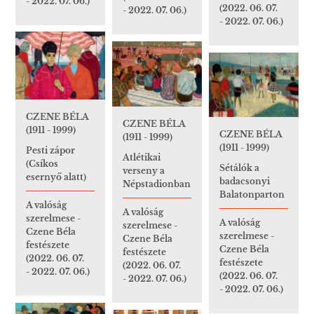
- 2022. 07. 06.)
(2022. 06. 07.
- 2022. 07. 06.)
- 2022. 07. 06.)
CZENE BÉLA
CZENE BÉLA
(1911 - 1999)
CZENE BÉLA
(1911 - 1999)
(1911 - 1999)
Pesti zápor
Atlétikai
(Csíkos
Sétálók a
verseny a
esernyő alatt)
badacsonyi
Népstadionban
Balatonparton
A valóság
A valóság
szerelmese -
A valóság
szerelmese -
Czene Béla
szerelmese -
Czene Béla
festészete
Czene Béla
festészete
(2022. 06. 07.
festészete
(2022. 06. 07.
- 2022. 07. 06.)
(2022. 06. 07.
- 2022. 07. 06.)
- 2022. 07. 06.)