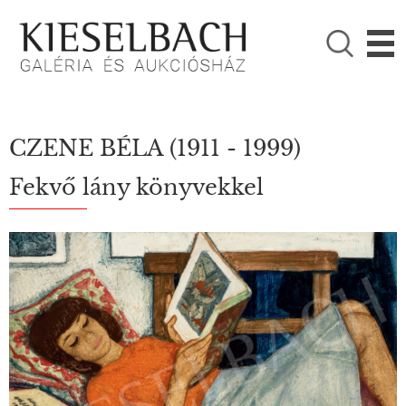
KÉRJÜK VÁLASSZON!

Festmények
Fotográfia
CZENE BÉLA
(1911 - 1999)
Fekvő lány könyvekkel