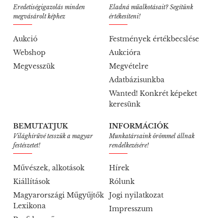
Eredetiségigazolás minden
Eladná műalkotásait? Segítünk
megvásárolt képhez
értékesíteni!
Aukció
Festmények értékbecslése
Webshop
Aukcióra
Megvesszük
Megvételre
Adatbázisunkba
Wanted! Konkrét képeket
keresünk
BEMUTATJUK
INFORMÁCIÓK
Világhírűvé tesszük a magyar
Munkatársaink örömmel állnak
festészetet!
rendelkezésére!
Művészek, alkotások
Hírek
Kiállítások
Rólunk
Magyarországi Műgyűjtők
Jogi nyilatkozat
Lexikona
Impresszum