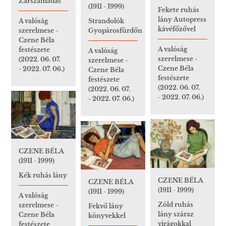
Zárszámadás
(1911 - 1999)
Fekete ruhás
lány Autopress
A valóság
Strandolók
kávéfőzővel
szerelmese -
Gyopárosfürdőn
Czene Béla
A valóság
festészete
A valóság
szerelmese -
(2022. 06. 07.
szerelmese -
Czene Béla
- 2022. 07. 06.)
Czene Béla
festészete
festészete
(2022. 06. 07.
(2022. 06. 07.
- 2022. 07. 06.)
- 2022. 07. 06.)
CZENE BÉLA
(1911 - 1999)
Kék ruhás lány
CZENE BÉLA
CZENE BÉLA
(1911 - 1999)
(1911 - 1999)
A valóság
Zöld ruhás
szerelmese -
Fekvő lány
lány száraz
Czene Béla
könyvekkel
virágokkal
festészete