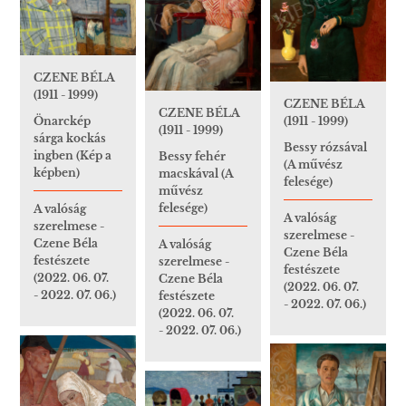
CZENE BÉLA
(1911 - 1999)
CZENE BÉLA
CZENE BÉLA
(1911 - 1999)
Önarckép
(1911 - 1999)
sárga kockás
Bessy rózsával
ingben (Kép a
Bessy fehér
(A művész
képben)
macskával (A
felesége)
művész
felesége)
A valóság
A valóság
szerelmese -
szerelmese -
Czene Béla
A valóság
Czene Béla
festészete
szerelmese -
festészete
(2022. 06. 07.
Czene Béla
(2022. 06. 07.
- 2022. 07. 06.)
festészete
- 2022. 07. 06.)
(2022. 06. 07.
- 2022. 07. 06.)