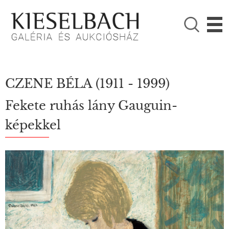
KÉRJÜK VÁLASSZON!

Festmények
Fotográfia
CZENE BÉLA
(1911 - 1999)
Fekete ruhás lány Gauguin-
képekkel