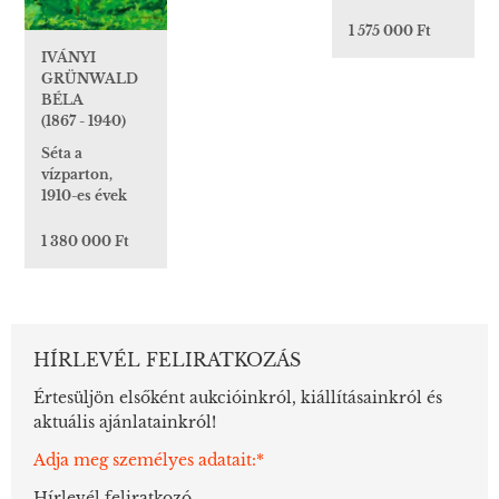
1 575 000 Ft
IVÁNYI
GRÜNWALD
BÉLA
(1867 - 1940)
Séta a
vízparton,
1910-es évek
1 380 000 Ft
HÍRLEVÉL FELIRATKOZÁS
Értesüljön elsőként aukcióinkról, kiállításainkról és
aktuális ajánlatainkról!
Adja meg személyes adatait:*
Hírlevél feliratkozó