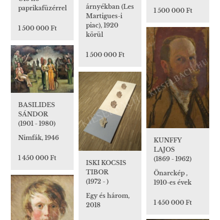
árnyékban (Les
paprikafüzérrel
1 500 000 Ft
Martigues-i
piac), 1920
1 500 000 Ft
körül
1 500 000 Ft
BASILIDES
SÁNDOR
(1901 - 1980)
Nimfák, 1946
KUNFFY
LAJOS
1 450 000 Ft
(1869 - 1962)
ISKI KOCSIS
TIBOR
Önarckép ,
(1972 - )
1910-es évek
Egy és három,
1 450 000 Ft
2018