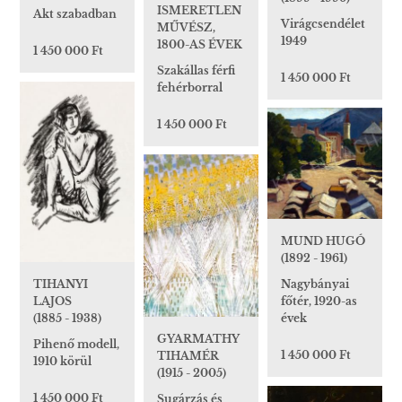
ISMERETLEN
Akt szabadban
Virágcsendélet
MŰVÉSZ,
1949
1800-AS ÉVEK
1 450 000 Ft
Szakállas férfi
1 450 000 Ft
fehérborral
1 450 000 Ft
MUND HUGÓ
(1892 - 1961)
TIHANYI
Nagybányai
LAJOS
főtér, 1920-as
(1885 - 1938)
évek
GYARMATHY
Pihenő modell,
1 450 000 Ft
TIHAMÉR
1910 körül
(1915 - 2005)
1 450 000 Ft
Sugárzás és