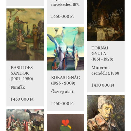
növekedés, 1971
1 450 000 Ft
TORNAI
GYULA
(1861 - 1928)
Műtermi
BASILIDES
csendélet, 1888
SÁNDOR
KOKAS IGNÁC
(1901 - 1980)
(1926 - 2009)
1 450 000 Ft
Nímfák
Őszi ég alatt
1 450 000 Ft
1 450 000 Ft