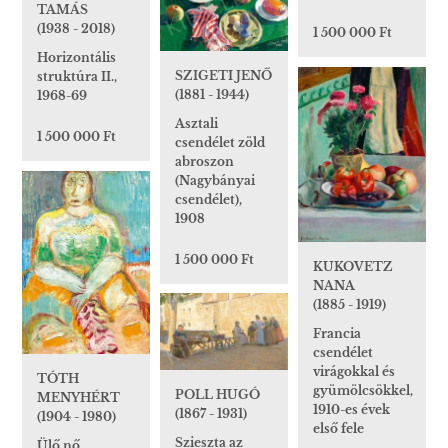
TAMÁS
(1938 - 2018)
1 500 000 Ft
Horizontális
SZIGETI JENŐ
struktúra II.,
(1881 - 1944)
1968-69
Asztali
1 500 000 Ft
csendélet zöld
abroszon
(Nagybányai
csendélet),
1908
1 500 000 Ft
KUKOVETZ
NANA
(1885 - 1919)
Francia
csendélet
virágokkal és
TÓTH
gyümölcsökkel,
POLL HUGÓ
MENYHÉRT
1910-es évek
(1867 - 1931)
(1904 - 1980)
első fele
Szieszta az
Ülő nő