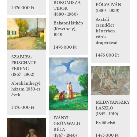
BOROMISZA
PÓLYA IVÁN
1 476 000 Ft
TIBOR
(1889 - 1939)
(1880 - 1960)
Asztali
Balatoni látkép
csendélet
(Keszthely),
háttérben
1949
vörös
drapériával
1 476 000 Ft
1 476 000 Ft
SZABLYA-
FRISCHAUF
FERENC
(1867 - 1962)
Ábrahámhegyi
házam, 1950-es
évek
MEDNYÁNSZKY
1 476 000 Ft
LÁSZLÓ
(1852 - 1919)
IVÁNYI
Erdőbelső
GRÜNWALD
BÉLA
1 475 000 Ft
(1867 - 1940)