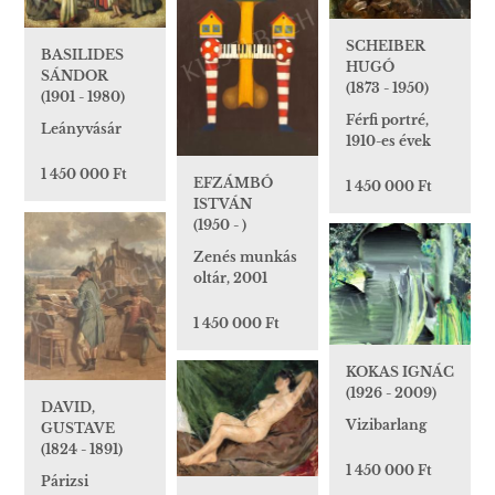
SCHEIBER
BASILIDES
HUGÓ
SÁNDOR
(1873 - 1950)
(1901 - 1980)
Férfi portré,
Leányvásár
1910-es évek
1 450 000 Ft
EFZÁMBÓ
1 450 000 Ft
ISTVÁN
(1950 - )
Zenés munkás
oltár, 2001
1 450 000 Ft
KOKAS IGNÁC
(1926 - 2009)
DAVID,
Vizibarlang
GUSTAVE
(1824 - 1891)
1 450 000 Ft
Párizsi