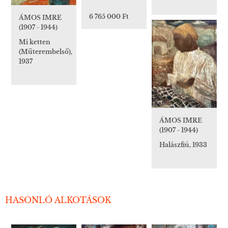
6 765 000 Ft
ÁMOS IMRE
(1907 - 1944)
Mi ketten
(Műterembelső),
1937
ÁMOS IMRE
(1907 - 1944)
Halászfiú, 1933
HASONLÓ ALKOTÁSOK