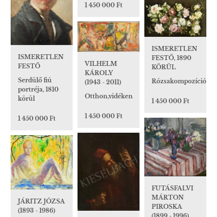
1 450 000 Ft
ISMERETLEN
ISMERETLEN
FESTŐ, 1890
VILHELM
FESTŐ
KÖRÜL
KÁROLY
Serdülő fiú
Rózsakompozíció
(1943 - 2011)
portréja, 1810
Otthon,vidéken
körül
1 450 000 Ft
1 450 000 Ft
1 450 000 Ft
FUTÁSFALVI
MÁRTON
JÁRITZ JÓZSA
PIROSKA
(1893 - 1986)
(1899 - 1996)