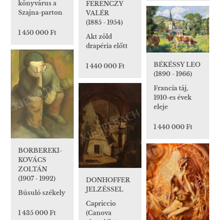
könyvárus a
FERENCZY
Szajna-parton
VALÉR
(1885 - 1954)
1 450 000 Ft
Akt zöld
drapéria előtt
BÉKÉSSY LEO
1 440 000 Ft
(1890 - 1966)
Francia táj,
1910-es évek
eleje
1 440 000 Ft
BORBEREKI-
KOVÁCS
ZOLTÁN
(1907 - 1992)
DONHOFFER
JELZÉSSEL
Búsuló székely
Capriccio
(Canova
1 435 000 Ft