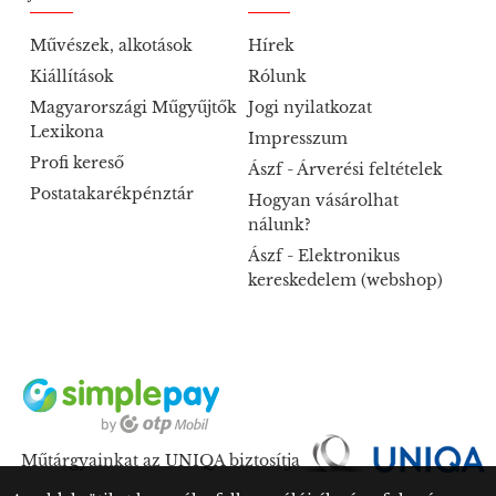
Művészek, alkotások
Hírek
Kiállítások
Rólunk
Magyarországi Műgyűjtők
Jogi nyilatkozat
Lexikona
Impresszum
Profi kereső
Ászf - Árverési feltételek
Postatakarékpénztár
Hogyan vásárolhat
nálunk?
Ászf - Elektronikus
kereskedelem (webshop)
Műtárgyainkat az UNIQA biztosítja