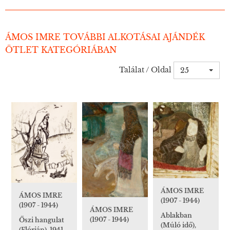
ÁMOS IMRE TOVÁBBI ALKOTÁSAI AJÁNDÉK
ÖTLET KATEGÓRIÁBAN
Találat / Oldal
25
ÁMOS IMRE
ÁMOS IMRE
(1907 - 1944)
(1907 - 1944)
ÁMOS IMRE
Ablakban
(1907 - 1944)
Őszi hangulat
(Múló idő),
(Flórián), 1941