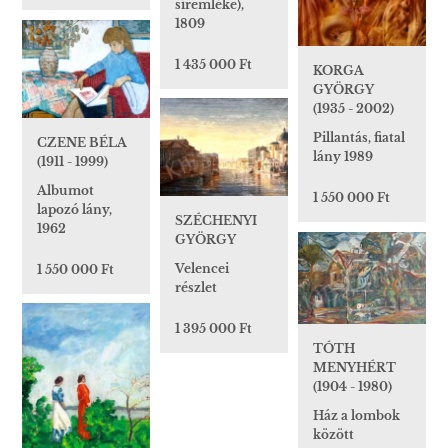
síremléke),
1809
1 435 000 Ft
KORGA
GYÖRGY
(1935 - 2002)
Pillantás, fiatal
CZENE BÉLA
lány 1989
(1911 - 1999)
Albumot
1 550 000 Ft
lapozó lány,
SZÉCHENYI
1962
GYÖRGY
Velencei
1 550 000 Ft
részlet
1 395 000 Ft
TÓTH
MENYHÉRT
(1904 - 1980)
Ház a lombok
között