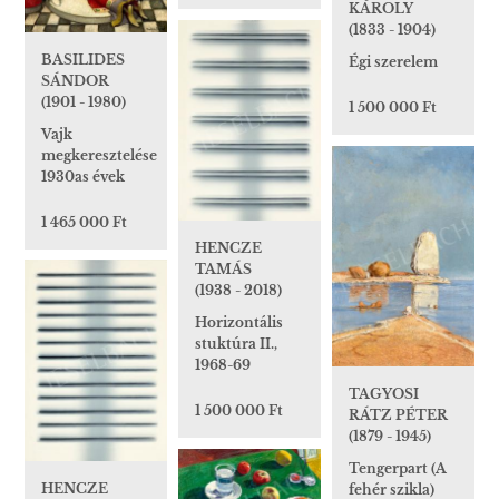
KÁROLY
(1833 - 1904)
BASILIDES
Égi szerelem
SÁNDOR
(1901 - 1980)
1 500 000 Ft
Vajk
megkeresztelése
1930as évek
1 465 000 Ft
HENCZE
TAMÁS
(1938 - 2018)
Horizontális
stuktúra II.,
1968-69
TAGYOSI
1 500 000 Ft
RÁTZ PÉTER
(1879 - 1945)
Tengerpart (A
HENCZE
fehér szikla)