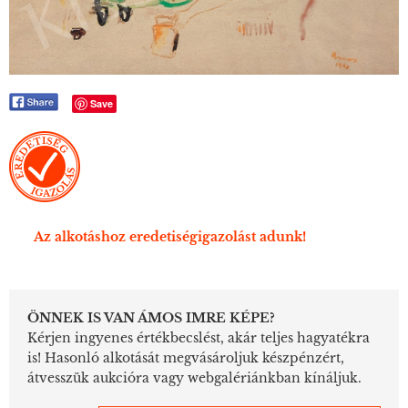
Save
Az alkotáshoz eredetiségigazolást adunk!
ÖNNEK IS VAN ÁMOS IMRE KÉPE?
Kérjen ingyenes értékbecslést, akár teljes hagyatékra
is! Hasonló alkotását megvásároljuk készpénzért,
átvesszük aukcióra vagy webgalériánkban kínáljuk.