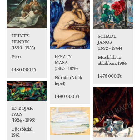
HEINTZ
SCHADL
HENRIK
JÁNOS
(1896 - 1955)
(1892 - 1944)
FESZTY
Pieta
Muskátli az
MASA
ablakban, 1934
(1895 - 1979)
1 480 000 Ft
1 476 000 Ft
Női akt (A kék
lepel)
1 480 000 Ft
ID. BOJÁR
IVÁN
(1924 - 1995)
Tücsökdal,
1961