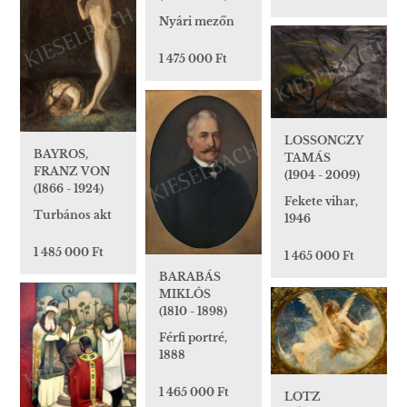
Nyári mezőn
1 475 000 Ft
LOSSONCZY
BAYROS,
TAMÁS
FRANZ VON
(1904 - 2009)
(1866 - 1924)
Fekete vihar,
Turbános akt
1946
1 485 000 Ft
1 465 000 Ft
BARABÁS
MIKLÓS
(1810 - 1898)
Férfi portré,
1888
1 465 000 Ft
LOTZ