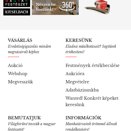
VÁSÁRLÁS
KERESÜNK
Eredetiségigazolás minden
Eladná műalkotásait? Segítünk
megvásárolt képhez
értékesíteni!
Aukció
Festmények értékbecslése
Webshop
Aukcióra
Megvesszük
Megvételre
Adatbázisunkba
Wanted! Konkrét képeket
keresünk
BEMUTATJUK
INFORMÁCIÓK
Világhírűvé tesszük a magyar
Munkatársaink örömmel állnak
festészetet!
rendelkezésére!