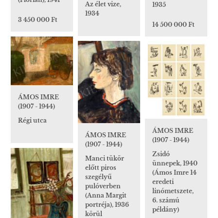
Az élet vize,
1935
1934
3 450 000 Ft
14 500 000 Ft
ÁMOS IMRE
(1907 - 1944)
Régi utca
ÁMOS IMRE
ÁMOS IMRE
(1907 - 1944)
(1907 - 1944)
Zsidó
Manci tükör
ünnepek, 1940
előtt piros
(Ámos Imre 14
szegélyű
eredeti
pulóverben
linómetszete,
(Anna Margit
6. számú
portréja), 1936
példány)
körül