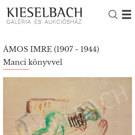
KÉRJÜK VÁLASSZON!

Festmények
Fotográfia
ÁMOS IMRE
(1907 - 1944)
Manci könyvvel