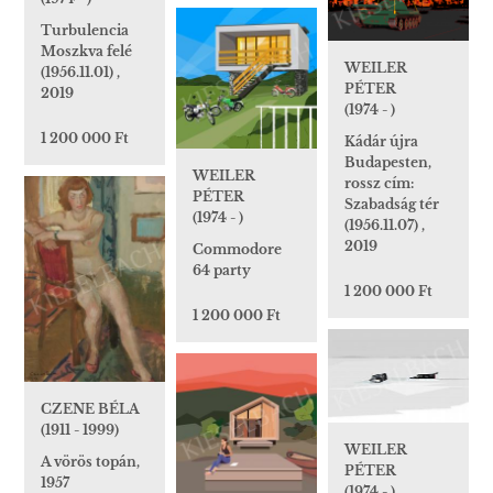
Turbulencia
Moszkva felé
WEILER
(1956.11.01) ,
PÉTER
2019
(1974 - )
1 200 000 Ft
Kádár újra
Budapesten,
WEILER
rossz cím:
PÉTER
Szabadság tér
(1974 - )
(1956.11.07) ,
2019
Commodore
64 party
1 200 000 Ft
1 200 000 Ft
CZENE BÉLA
(1911 - 1999)
WEILER
A vörös topán,
PÉTER
1957
(1974 - )