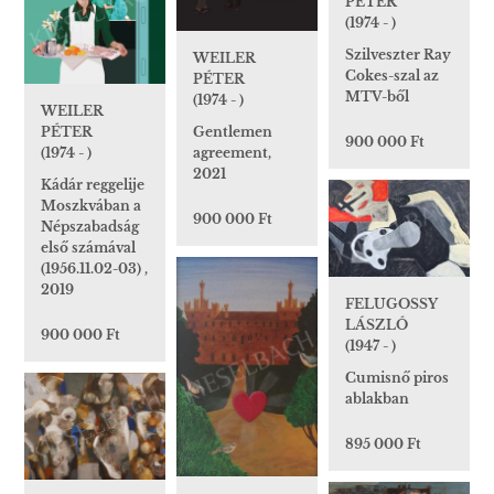
PÉTER
(1974 - )
Szilveszter Ray
WEILER
Cokes-szal az
PÉTER
MTV-ből
(1974 - )
WEILER
PÉTER
Gentlemen
900 000 Ft
(1974 - )
agreement,
2021
Kádár reggelije
Moszkvában a
900 000 Ft
Népszabadság
első számával
(1956.11.02-03) ,
2019
FELUGOSSY
LÁSZLÓ
900 000 Ft
(1947 - )
Cumisnő piros
ablakban
895 000 Ft