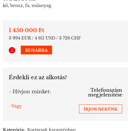
kő, bronz, fa, műanyag
1 450 000 Ft
3 994 EUR / 4 611 USD / 3 728 CHF
i
KOSÁRBA
Érdekli ez az alkotás?
Telefonszám
- Hívjon minket:
megjelenítése
- Vagy
ÍRJON NEKÜNK
Kategória:
Kortársak karanténban