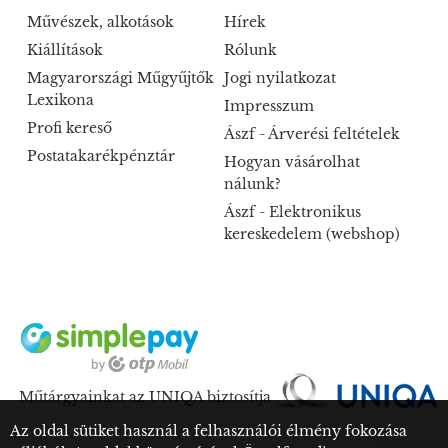
Művészek, alkotások
Hírek
Kiállítások
Rólunk
Magyarországi Műgyűjtők
Jogi nyilatkozat
Lexikona
Impresszum
Profi kereső
Ászf - Árverési feltételek
Postatakarékpénztár
Hogyan vásárolhat
nálunk?
Ászf - Elektronikus
kereskedelem (webshop)
Műtárgyainkat az UNIQA biztosítja
Az oldal sütiket használ a felhasználói élmény fokozása