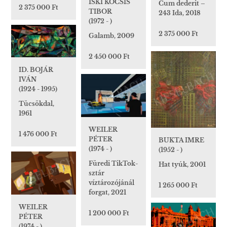
ISKI KOCSIS
Cum dederit –
2 375 000 Ft
TIBOR
243 Ida, 2018
(1972 - )
2 375 000 Ft
Galamb, 2009
2 450 000 Ft
ID. BOJÁR
IVÁN
(1924 - 1995)
Tücsökdal,
1961
WEILER
1 476 000 Ft
PÉTER
BUKTA IMRE
(1974 - )
(1952 - )
Füredi TikTok-
Hat tyúk, 2001
sztár
víztározójánál
1 265 000 Ft
forgat, 2021
WEILER
1 200 000 Ft
PÉTER
(1974 - )