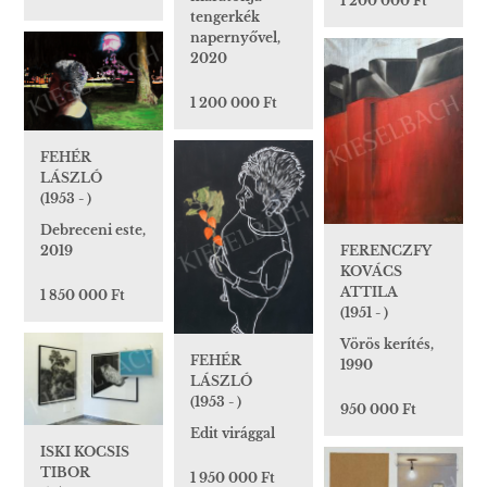
1 200 000 Ft
tengerkék
napernyővel,
2020
1 200 000 Ft
FEHÉR
LÁSZLÓ
(1953 - )
Debreceni este,
2019
FERENCZFY
KOVÁCS
ATTILA
1 850 000 Ft
(1951 - )
Vörös kerítés,
FEHÉR
1990
LÁSZLÓ
(1953 - )
950 000 Ft
Edit virággal
ISKI KOCSIS
TIBOR
1 950 000 Ft