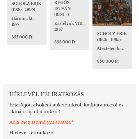
REGŐS
SCHOLZ ERIK
ISTVÁN
(1926 - 1995)
(1954 - )
Három akt,
Kastélyok VIII.,
1977
1987
SCHOLZ ERIK
855 000 Ft
(1926 - 1995)
895 000 Ft
Meztelen ház
850 000 Ft
HÍRLEVÉL FELIRATKOZÁS
Értesüljön elsőként aukcióinkról, kiállításainkról és
aktuális ajánlatainkról!
Adja meg személyes adatait:*
Hírlevél feliratkozó