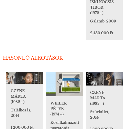
ISKI KOCSIS
TIBOR
(1972 - )
Galamb, 2009
2 450 000 Ft
HASONLÓ ALKOTÁSOK
CZENE
CZENE
MÁRTA
MÁRTA
(1982 - )
WEILER
(1982 - )
PÉTER
Találkozás,
Szürkület,
(1974 - )
2014
2014
Közalkalmazott
1 200 000 Ft
maratonja