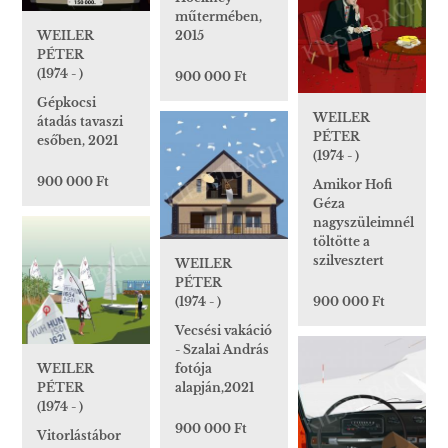
műtermében,
2015
WEILER
PÉTER
(1974 - )
900 000 Ft
Gépkocsi
WEILER
átadás tavaszi
PÉTER
esőben, 2021
(1974 - )
900 000 Ft
Amikor Hofi
Géza
nagyszüleimnél
töltötte a
szilvesztert
WEILER
PÉTER
900 000 Ft
(1974 - )
Vecsési vakáció
- Szalai András
WEILER
fotója
PÉTER
alapján,2021
(1974 - )
900 000 Ft
Vitorlástábor