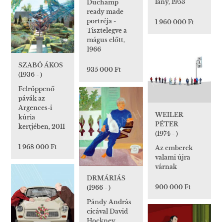
lány, 1953
Duchamp
ready made
portréja -
1 960 000 Ft
Tisztelegve a
mágus előtt,
1966
SZABÓ ÁKOS
935 000 Ft
(1936 - )
Felröppenő
pávák az
Argences-i
WEILER
kúria
PÉTER
kertjében, 2011
(1974 - )
1 968 000 Ft
Az emberek
valami újra
várnak
DRMÁRIÁS
900 000 Ft
(1966 - )
Pándy András
cicával David
Hockney