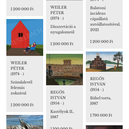
WEILER
Balatoni
1 200 000 Ft
PÉTER
incidens
(1974 - )
cápaillatú
autóillatosítóval,
Disszertáció a
2021
nyugalomról
1 200 000 Ft
1 200 000 Ft
WEILER
PÉTER
(1974 - )
REGŐS
Számlalevél
ISTVÁN
felemás
(1954 - )
REGŐS
zoknival
ISTVÁN
Bábel torta,
(1954 - )
1987
1 200 000 Ft
Kastélyok II.,
1 790 000 Ft
1987
1 100 000 Ft