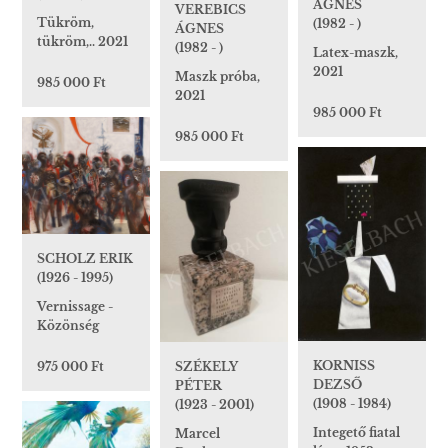
ÁGNES
VEREBICS
Tükröm,
(1982 - )
ÁGNES
tükröm,.. 2021
(1982 - )
Latex-maszk,
2021
Maszk próba,
985 000 Ft
2021
985 000 Ft
985 000 Ft
SCHOLZ ERIK
(1926 - 1995)
Vernissage -
Közönség
KORNISS
SZÉKELY
975 000 Ft
DEZSŐ
PÉTER
(1908 - 1984)
(1923 - 2001)
Integető fiatal
Marcel