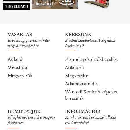
VÁSÁRLÁS
KERESÜNK
Eredetiségigazolás minden
Eladná műalkotásait? Segítünk
megvásárolt képhez
értékesíteni!
Aukció
Festmények értékbecslése
Webshop
Aukcióra
Megvesszük
Megvételre
Adatbázisunkba
Wanted! Konkrét képeket
keresünk
BEMUTATJUK
INFORMÁCIÓK
Világhírűvé tesszük a magyar
Munkatársaink örömmel állnak
festészetet!
rendelkezésére!