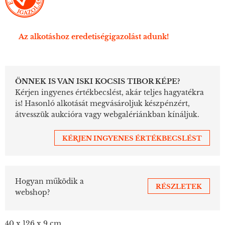
Az alkotáshoz eredetiségigazolást adunk!
ÖNNEK IS VAN ISKI KOCSIS TIBOR KÉPE?
Kérjen ingyenes értékbecslést, akár teljes hagyatékra
is! Hasonló alkotását megvásároljuk készpénzért,
átvesszük aukcióra vagy webgalériánkban kínáljuk.
KÉRJEN INGYENES ÉRTÉKBECSLÉST
Hogyan működik a
RÉSZLETEK
webshop?
40 x 126 x 9 cm