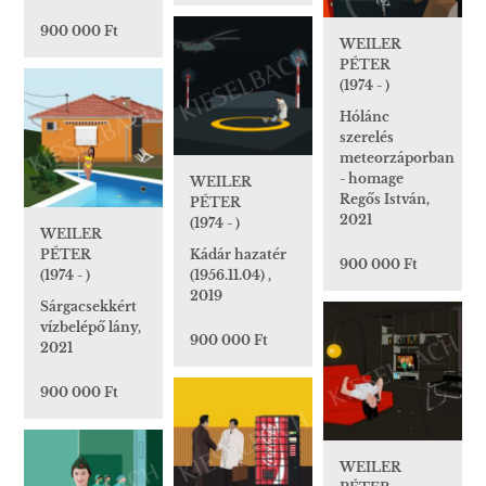
900 000 Ft
WEILER
PÉTER
(1974 - )
Hólánc
szerelés
meteorzáporban
- homage
WEILER
Regős István,
PÉTER
2021
(1974 - )
WEILER
PÉTER
Kádár hazatér
900 000 Ft
(1974 - )
(1956.11.04) ,
2019
Sárgacsekkért
vízbelépő lány,
900 000 Ft
2021
900 000 Ft
WEILER