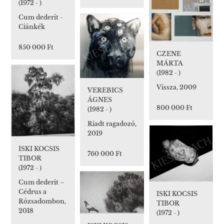
(1972 - )
Cum dederit -
Ciánkék
850 000 Ft
CZENE
MÁRTA
(1982 - )
Vissza, 2009
VEREBICS
ÁGNES
800 000 Ft
(1982 - )
Riadt ragadozó,
2019
ISKI KOCSIS
760 000 Ft
TIBOR
(1972 - )
Cum dederit –
Cédrus a
ISKI KOCSIS
Rózsadombon,
TIBOR
2018
(1972 - )