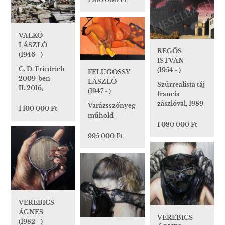
VALKÓ
LÁSZLÓ
REGŐS
(1946 - )
ISTVÁN
C. D. Friedrich
(1954 - )
FELUGOSSY
2009-ben
LÁSZLÓ
Szürrealista táj
II.,2016,
(1947 - )
francia
zászlóval, 1989
Varázsszőnyeg
1 100 000 Ft
műhold
1 080 000 Ft
995 000 Ft
VEREBICS
ÁGNES
VEREBICS
(1982 - )