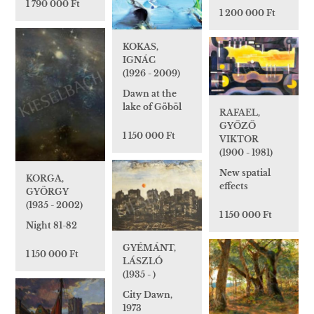
1 790 000 Ft
1 200 000 Ft
KOKAS,
IGNÁC
(1926 - 2009)
Dawn at the
lake of Göböl
RAFAEL,
GYŐZŐ
1 150 000 Ft
VIKTOR
(1900 - 1981)
New spatial
KORGA,
effects
GYÖRGY
(1935 - 2002)
1 150 000 Ft
Night 81-82
GYÉMÁNT,
1 150 000 Ft
LÁSZLÓ
(1935 - )
City Dawn,
1973