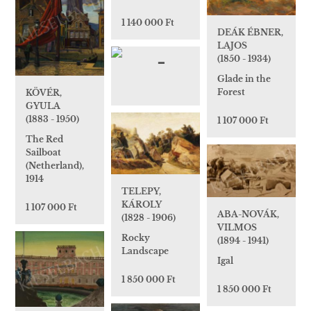
1 140 000 Ft
DEÁK ÉBNER,
LAJOS
(1850 - 1934)
Glade in the
Forest
KÖVÉR,
GYULA
(1883 - 1950)
1 107 000 Ft
The Red
Sailboat
(Netherland),
1914
TELEPY,
KÁROLY
1 107 000 Ft
ABA-NOVÁK,
(1828 - 1906)
VILMOS
Rocky
(1894 - 1941)
Landscape
Igal
1 850 000 Ft
1 850 000 Ft