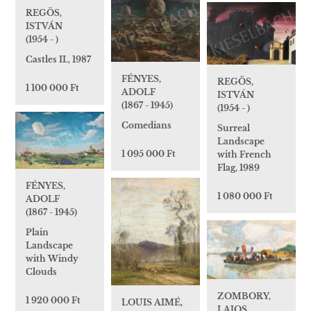
REGÖS,
ISTVÁN
(1954 - )
Castles II., 1987
FÉNYES,
REGÖS,
1 100 000 Ft
ADOLF
ISTVÁN
(1867 - 1945)
(1954 - )
Comedians
Surreal
Landscape
1 095 000 Ft
with French
Flag, 1989
FÉNYES,
1 080 000 Ft
ADOLF
(1867 - 1945)
Plain
Landscape
with Windy
Clouds
ZOMBORY,
1 920 000 Ft
LOUIS AIMÉ,
LAJOS