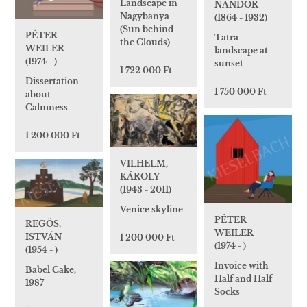
Landscape in
NÁNDOR
Nagybanya
(1864 - 1932)
(Sun behind
PÉTER
Tatra
the Clouds)
WEILER
landscape at
(1974 - )
sunset
1 722 000 Ft
Dissertation
1 750 000 Ft
about
Calmness
1 200 000 Ft
VILHELM,
KÁROLY
(1943 - 2011)
Venice skyline
PÉTER
REGÖS,
WEILER
ISTVÁN
1 200 000 Ft
(1974 - )
(1954 - )
Invoice with
Babel Cake,
Half and Half
1987
Socks