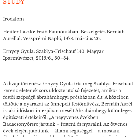
STUDY
Irodalom
Heitler László: Festő Pannóniában. Beszélgetés Bernáth
Auréllal. Veszprémi Napló, 1978. március 26.
Ernyey Gyula: Szablya-Frischauf 140. Magyar
Iparművészet, 2016/6., 30–34.
A dizájntörténész Ernyey Gyula írta meg Szablya-Frischauf
Ferenc életének sors üldözte utolsó fejezetét, amikor a
festői szépségű ábrahámhegyi présházban élt. A közelben
töltötte a nyarakat az ünnepelt festőművész, Bernáth Aurél
is, aki időskori interjúban mesélt Ábrahámhegy különleges
építészeti értékeiről: „A negyvenes években
Badacsonyörsre jártunk – festeni és nyaralni. Az ötvenes
évek elején jutottunk – állami segítséggel – a mostani