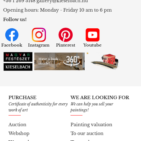
+36 1 269 3148
gallery@kieselbach.hu
Opening hours: Monday - Friday 10 am to 6 pm
Follow us!
Facebook
Instagram
Pinterest
Youtube
PURCHASE
WE ARE LOOKING FOR
Certificate of authenticity for every
We can help you sell your
work of art
paintings!
Auction
Painting valuation
Webshop
To our auction