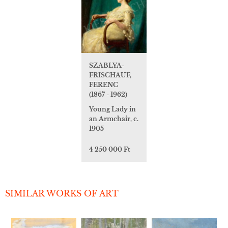
SZABLYA-
FRISCHAUF,
FERENC
(1867 - 1962)
Young Lady in
an Armchair, c.
1905
4 250 000 Ft
SIMILAR WORKS OF ART