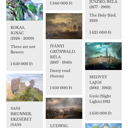
JUSZKÓ, BÉLA
1 340 000 Ft
(1877 - 1969)
The Holy Bird,
1939
KOKAS,
1 625 000 Ft
IGNÁC
(1926 - 2009)
IVÁNYI
These are not
GRÜNWALD,
flowers
BÉLA
(1867 - 1940)
1 650 000 Ft
Dusty road
(Storm)
MEDVEY
LAJOS
(1882 - 1962)
1 650 000 Ft
Győr (Night
Lights) 1912
SASS
1 650 000 Ft
BRUNNER,
ERZSÉBET
(SASS
LUDWIG,