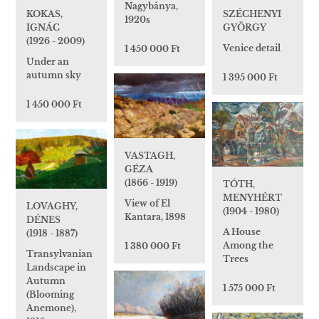
Nagybánya,
KOKAS,
SZÉCHENYI
1920s
IGNÁC
GYÖRGY
(1926 - 2009)
Venice detail
1 450 000 Ft
Under an
autumn sky
1 395 000 Ft
1 450 000 Ft
VASTAGH,
GÉZA
(1866 - 1919)
TÓTH,
MENYHÉRT
View of El
LOVAGHY,
(1904 - 1980)
Kantara, 1898
DÉNES
A House
(1918 - 1887)
Among the
1 380 000 Ft
Transylvanian
Trees
Landscape in
Autumn
1 575 000 Ft
(Blooming
Anemone),