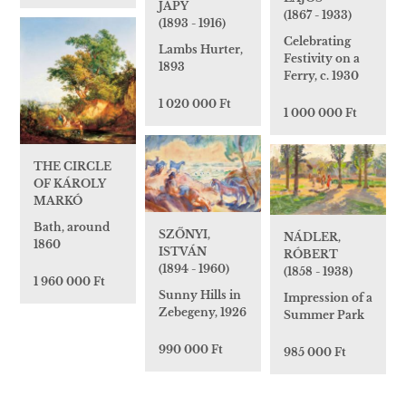
JAPY
(1867 - 1933)
(1893 - 1916)
Celebrating
Lambs Hurter,
Festivity on a
1893
Ferry, c. 1930
1 020 000 Ft
1 000 000 Ft
THE CIRCLE
OF KÁROLY
MARKÓ
Bath, around
SZŐNYI,
NÁDLER,
1860
ISTVÁN
RÓBERT
(1894 - 1960)
(1858 - 1938)
1 960 000 Ft
Sunny Hills in
Impression of a
Zebegeny, 1926
Summer Park
990 000 Ft
985 000 Ft