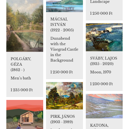
Landscape
1 250 000 Ft
MÁCSAI,
ISTVÁN
(1922 - 2005)
Dunabend
with the
Visegrad Castle
in the
SVÁBY, LAJOS
POLGÁRY,
Background
(1935 - 2020)
GÉZA
(1862 - )
Moon, 1970
1 250 000 Ft
Men's bath
1 230 000 Ft
1 235 000 Ft
PIRK, JÁNOS
(1903 - 1989)
KATONA,