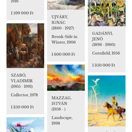
1916
1 599 000 Ft
UJVÁRY,
IGNÁC
(1860 - 1927)
GADÁNYI,
Brook-Side in
JENŐ
Winter, 1906
(1896 - 1960)
Cornfield, 1956
1 600 000 Ft
1 350 000 Ft
SZABÓ,
VLADIMIR
(1905 - 1991)
Collector, 1978
MAZZAG,
ISTVÁN
1 350 000 Ft
(1958 - )
Landscape,
1998