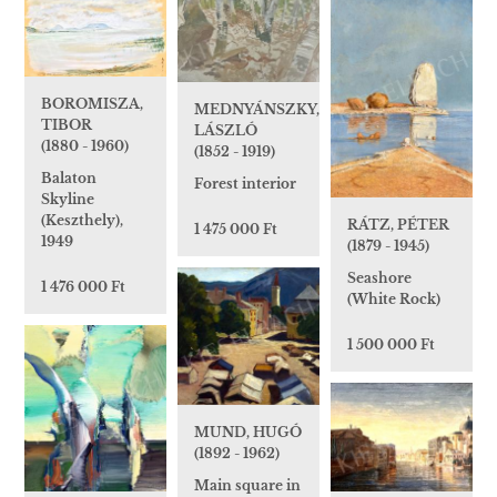
BOROMISZA,
MEDNYÁNSZKY,
TIBOR
LÁSZLÓ
(1880 - 1960)
(1852 - 1919)
Balaton
Forest interior
Skyline
(Keszthely),
RÁTZ, PÉTER
1 475 000 Ft
1949
(1879 - 1945)
Seashore
1 476 000 Ft
(White Rock)
1 500 000 Ft
MUND, HUGÓ
(1892 - 1962)
Main square in