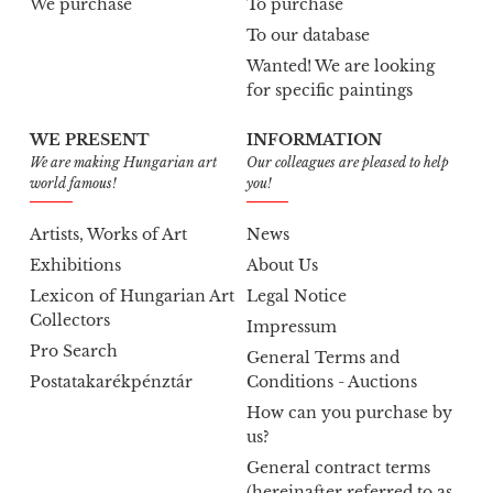
We purchase
To purchase
To our database
Wanted! We are looking
for specific paintings
WE PRESENT
INFORMATION
We are making Hungarian art
Our colleagues are pleased to help
world famous!
you!
Artists, Works of Art
News
Exhibitions
About Us
Lexicon of Hungarian Art
Legal Notice
Collectors
Impressum
Pro Search
General Terms and
Postatakarékpénztár
Conditions - Auctions
How can you purchase by
us?
General contract terms
(hereinafter referred to as