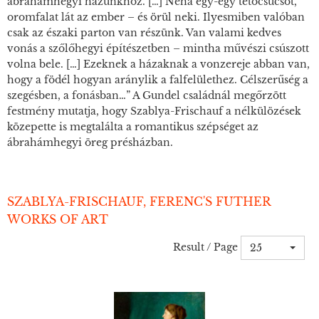
ábrahámhegyi házunkhoz. […] Néha egy-egy tetőcsúcsot,
oromfalat lát az ember – és örül neki. Ilyesmiben valóban
csak az északi parton van részünk. Van valami kedves
vonás a szőlőhegyi építészetben – mintha művészi csúszott
volna bele. […] Ezeknek a házaknak a vonzereje abban van,
hogy a födél hogyan aránylik a falfelülethez. Célszerűség a
szegésben, a fonásban…” A Gundel családnál megőrzött
festmény mutatja, hogy Szablya-Frischauf a nélkülözések
közepette is megtalálta a romantikus szépséget az
ábrahámhegyi öreg présházban.
SZABLYA-FRISCHAUF, FERENC'S FUTHER
WORKS OF ART
Result / Page
25