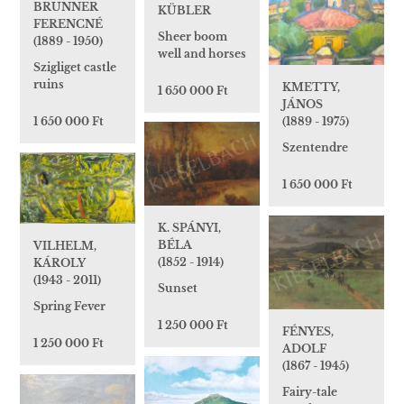
BRUNNER
KÜBLER
FERENCNÉ
Sheer boom
(1889 - 1950)
well and horses
Szigliget castle
ruins
KMETTY,
1 650 000 Ft
JÁNOS
1 650 000 Ft
(1889 - 1975)
Szentendre
1 650 000 Ft
K. SPÁNYI,
BÉLA
VILHELM,
(1852 - 1914)
KÁROLY
(1943 - 2011)
Sunset
Spring Fever
1 250 000 Ft
FÉNYES,
1 250 000 Ft
ADOLF
(1867 - 1945)
Fairy-tale