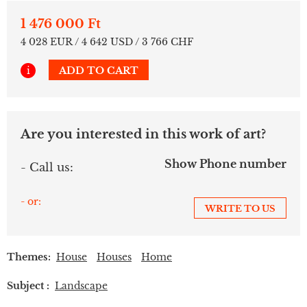
1 476 000 Ft
4 028 EUR / 4 642 USD / 3 766 CHF
i
ADD TO CART
Are you interested in this work of art?
Show Phone number
- Call us:
- or:
WRITE TO US
Themes:
House
Houses
Home
Subject :
Landscape