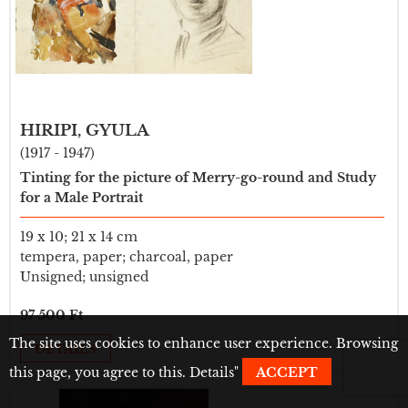
HIRIPI, GYULA
(1917 - 1947)
Tinting for the picture of Merry-go-round and Study
for a Male Portrait
19 x 10; 21 x 14 cm
tempera, paper; charcoal, paper
Unsigned; unsigned
97 500 Ft
The site uses cookies to enhance user experience. Browsing
DETAILS
this page, you agree to this.
Details
"
ACCEPT