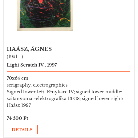
HAÁSZ, ÁGNES
(1951 - )
Light Scratch IV., 1997
70x64 cm
serigraphy, electrographics
Signed lower left: Fénykarc IV; signed lower middle:
szitanyomat-elektrografika 13/38; signed lower right:
Haász 1997
74 500 Ft
DETAILS