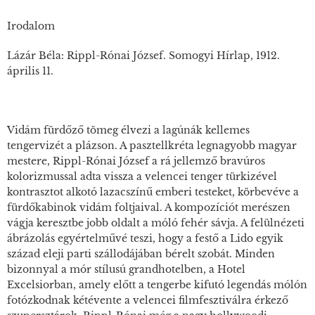
Irodalom
Lázár Béla: Rippl-Rónai József. Somogyi Hírlap, 1912.
április 11.
Vidám fürdőző tömeg élvezi a lagúnák kellemes
tengervizét a plázson. A pasztellkréta legnagyobb magyar
mestere, Rippl-Rónai József a rá jellemző bravúros
kolorizmussal adta vissza a velencei tenger türkizével
kontrasztot alkotó lazacszínű emberi testeket, körbevéve a
fürdőkabinok vidám foltjaival. A kompozíciót merészen
vágja keresztbe jobb oldalt a móló fehér sávja. A felülnézeti
ábrázolás egyértelművé teszi, hogy a festő a Lido egyik
század eleji parti szállodájában bérelt szobát. Minden
bizonnyal a mór stílusú grandhotelben, a Hotel
Excelsiorban, amely előtt a tengerbe kifutó legendás mólón
fotózkodnak kétévente a velencei filmfesztiválra érkező