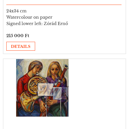
24x34 cm
Watercolour on paper
Signed lower left: Zórád Ernő
215 000 Ft
DETAILS