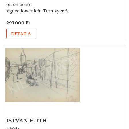
oil on board
signed lower left: Turmayer S.
295 000 Ft
DETAILS
ISTVÁN HÚTH