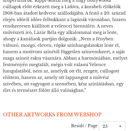
szupersztárok. Rippl-Rónai még a nagy hollywoodi
csillagok előtt érkezett meg a Lidóra, a korabeli előkelők
1908-ban átadott kedvenc szállodájába. A festő a 20. század
elején időről időre felbukkant a lagúnák városában, hiszen
rendszeresen kiállított a velencei biennálén. A neves
művészeti író, Lázár Béla egy alkalommal meg is leste,
ahogy a kanálisok partján dolgozik: „Nem a fényben
változó, mozgó, eleven, röpke színhangulatokat leste el,
hanem a motívum színétől független színrendszert, a saját
maga színeit rakta vásznára. Abban a harmóniában, melyet
festményén megtalált, mégis volt valami Velence
hangulatából, nem az, amelyik ott élt, rezgett, csillogott
előttem, hanem az, amely ott lappangott a művész
szívében, ott ragyogott a szemében, kész színlátásban, egy
élet és természet fölött álló valóságban.”
OTHER ARTWORKS FROM WEBSHOP
Result / Page
25