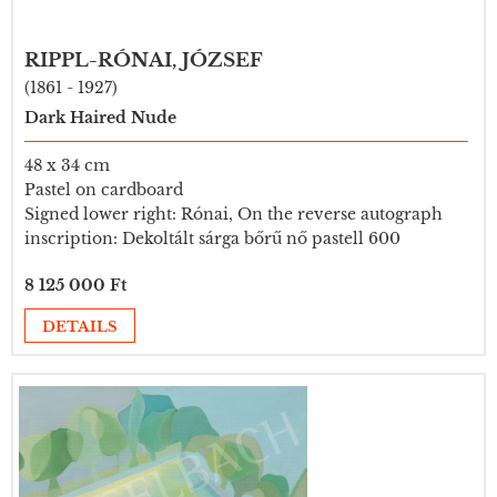
RIPPL-RÓNAI, JÓZSEF
(1861 - 1927)
Dark Haired Nude
48 x 34 cm
Pastel on cardboard
Signed lower right: Rónai, On the reverse autograph
inscription: Dekoltált sárga bőrű nő pastell 600
8 125 000 Ft
DETAILS