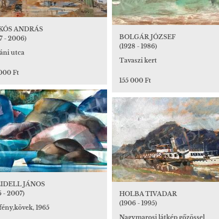
IKÓS ANDRÁS
BOLGÁR JÓZSEF
7 - 2006)
(1928 - 1986)
áni utca
Tavaszi kert
000 Ft
155 000 Ft
IDELL JÁNOS
5 - 2007)
HOLBA TIVADAR
(1906 - 1995)
fény,kövek, 1965
Nagymarosi látkép gőzössel