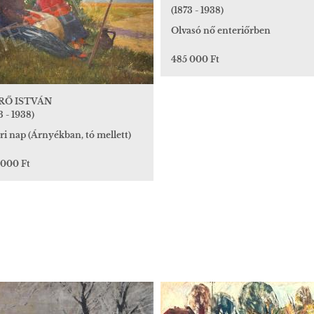
(1873 - 1938)
Olvasó nő enteriőrben
485 000 Ft
RŐ ISTVÁN
3 - 1938)
i nap (Árnyékban, tó mellett)
 000 Ft