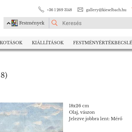
+36 1 269 3148
gallery@kieselbach.hu
Festmények
KÉRJÜK VÁLASSZON!
LKOTÁSOK
KIÁLLÍTÁSOK
FESTMÉNYÉRTÉKBECSLÉ
Festmények
Fotográfia
38)
18x26 cm
Olaj, vászon
Jelezve jobbra lent: Mérő