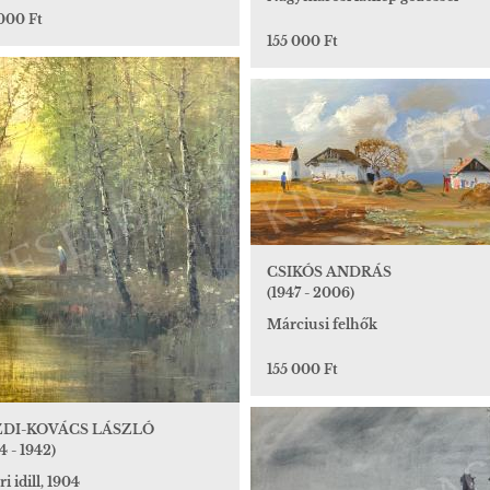
000 Ft
155 000 Ft
CSIKÓS ANDRÁS
(1947 - 2006)
Márciusi felhők
155 000 Ft
ZDI-KOVÁCS LÁSZLÓ
4 - 1942)
i idill, 1904