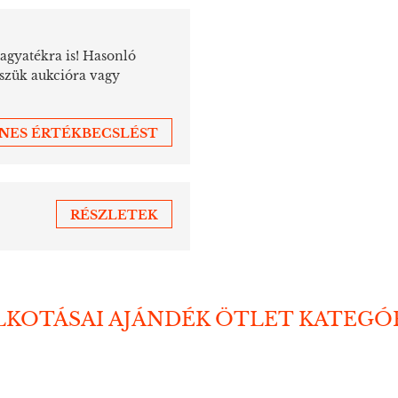
hagyatékra is! Hasonló
sszük aukcióra vagy
ENES ÉRTÉKBECSLÉST
RÉSZLETEK
LKOTÁSAI AJÁNDÉK ÖTLET KATEGÓ