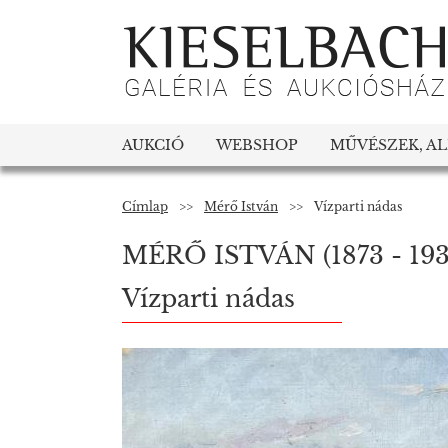
AUKCIÓ
WEBSHOP
MŰVÉSZEK, A
Címlap
>>
Mérő István
>>
Vízparti nádas
MÉRŐ ISTVÁN
(1873 - 19
Vízparti nádas