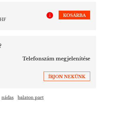
i
KOSÁRBA
CHF
?
Telefonszám megjelenítése
ÍRJON NEKÜNK
nádas
balaton part