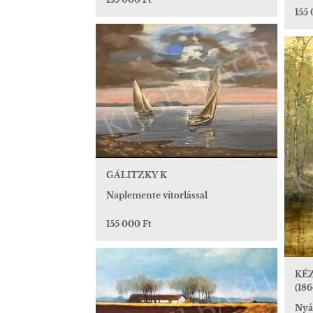
155 
GÁLITZKY K
Naplemente vitorlással
155 000 Ft
KÉ
(186
Nyár