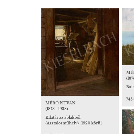
MÉ
(187
Bal
745
MÉRŐ ISTVÁN
(1873 - 1938)
Kilátás az ablakból
(Asztalosműhely) , 1920 körül