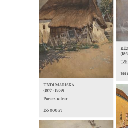
KÉ
(186
Tél
155 
UNDI MARISKA
(1877 - 1959)
Parasztudvar
155 000 Ft