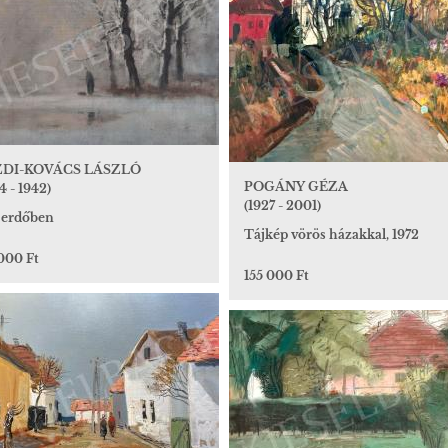
ZDI-KOVÁCS LÁSZLÓ
POGÁNY GÉZA
4 - 1942)
(1927 - 2001)
i erdőben
Tájkép vörös házakkal, 1972
000 Ft
155 000 Ft