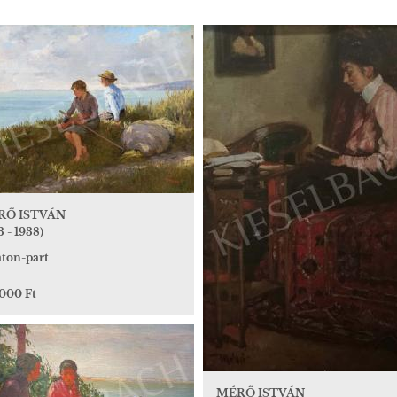
RŐ ISTVÁN
3 - 1938)
aton-part
 000 Ft
MÉRŐ ISTVÁN