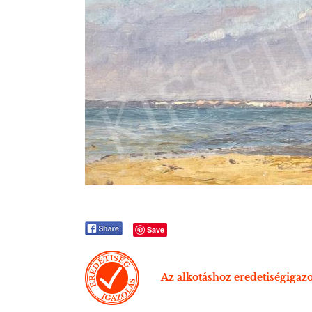
Save
Az alkotáshoz eredetiségigazo