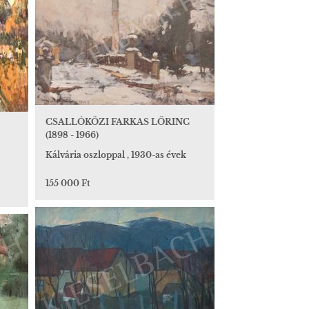
CSALLÓKÖZI FARKAS LŐRINC
(1898 - 1966)
Kálvária oszloppal , 1930-as évek
155 000 Ft