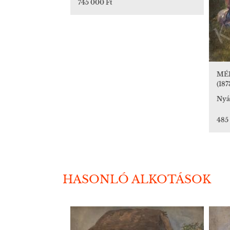
745 000 Ft
MÉ
(187
Nyár
485
HASONLÓ ALKOTÁSOK