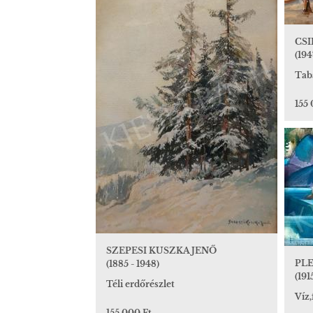
CS
(194
Tab
155 
SZEPESI KUSZKA JENŐ
PLE
(1885 - 1948)
(191
Téli erdőrészlet
Víz,
155 000 Ft