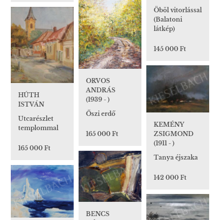
Öböl vitorlással
(Balatoni
látkép)
145 000 Ft
ORVOS
ANDRÁS
HÚTH
(1939 - )
ISTVÁN
Őszi erdő
Utcarészlet
KEMÉNY
templommal
ZSIGMOND
165 000 Ft
(1911 - )
165 000 Ft
Tanya éjszaka
142 000 Ft
BENCS