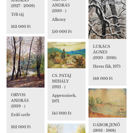
ANDRÁS
ANDRÁS
(1927 - 2009)
(1939 - )
Téli táj
Alkony
162 000 Ft
150 000 Ft
LUKÁCS
ÁGNES
(1920 - 2016)
Havas fák, 1975
CS. PATAJ
148 000 Ft
MIHÁLY
(1921 - )
ORVOS
Appenninek,
ANDRÁS
1971
(1939 - )
145 000 Ft
Erdő széle
GÁBOR JENŐ
162 000 Ft
(1893 - 1968)