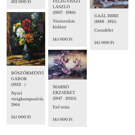
FÉLEGYHÁZI
162 000 Ft
LÁSZLÓ
(1907 - 1986)
GAÁL IMRE
Vörösruhás
(1888 - 1915)
kislány
Csendélet
145 000 Ft
145 000 Ft
BÖSZÖRMÉNYI
GÁBOR
(1932 - )
MARKÓ
ERZSÉBET
Nyári
(1947 - 2025)
virágkompozíció,
1964
Eső után
145 000 Ft
145 000 Ft