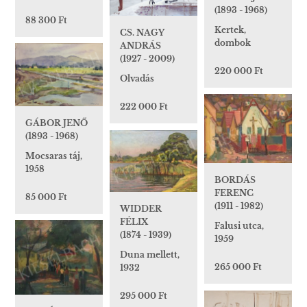
(1893 - 1968)
88 300 Ft
Kertek,
CS. NAGY
dombok
ANDRÁS
(1927 - 2009)
220 000 Ft
Olvadás
222 000 Ft
GÁBOR JENŐ
(1893 - 1968)
Mocsaras táj,
1958
BORDÁS
FERENC
85 000 Ft
(1911 - 1982)
WIDDER
FÉLIX
Falusi utca,
(1874 - 1939)
1959
Duna mellett,
265 000 Ft
1932
295 000 Ft