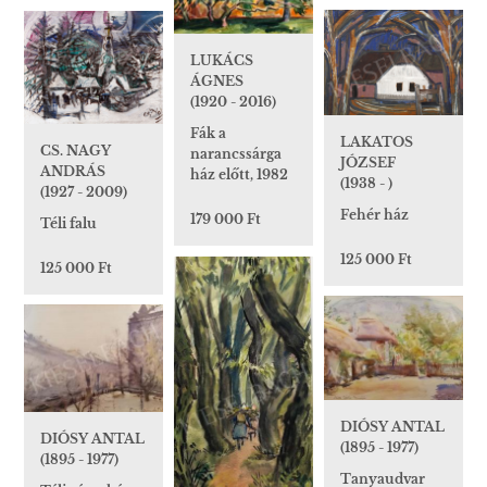
LUKÁCS
ÁGNES
(1920 - 2016)
Fák a
LAKATOS
CS. NAGY
narancssárga
JÓZSEF
ANDRÁS
ház előtt, 1982
(1938 - )
(1927 - 2009)
Fehér ház
179 000 Ft
Téli falu
125 000 Ft
125 000 Ft
DIÓSY ANTAL
DIÓSY ANTAL
(1895 - 1977)
(1895 - 1977)
Tanyaudvar