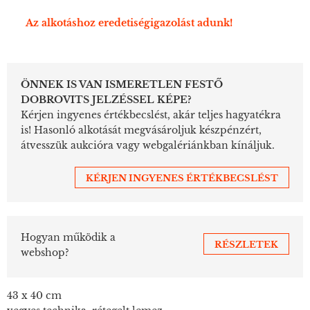
Az alkotáshoz eredetiségigazolást adunk!
ÖNNEK IS VAN ISMERETLEN FESTŐ
DOBROVITS JELZÉSSEL KÉPE?
Kérjen ingyenes értékbecslést, akár teljes hagyatékra
is! Hasonló alkotását megvásároljuk készpénzért,
átvesszük aukcióra vagy webgalériánkban kínáljuk.
KÉRJEN INGYENES ÉRTÉKBECSLÉST
Hogyan működik a
RÉSZLETEK
webshop?
43 x 40 cm