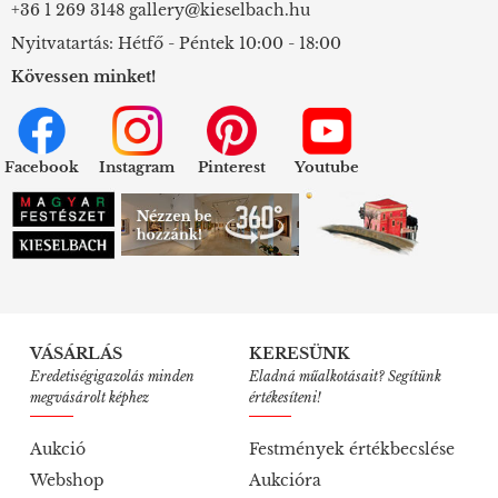
+36 1 269 3148
gallery@kieselbach.hu
Nyitvatartás: Hétfő - Péntek 10:00 - 18:00
Kövessen minket!
Facebook
Instagram
Pinterest
Youtube
VÁSÁRLÁS
KERESÜNK
Eredetiségigazolás minden
Eladná műalkotásait? Segítünk
megvásárolt képhez
értékesíteni!
Aukció
Festmények értékbecslése
Webshop
Aukcióra