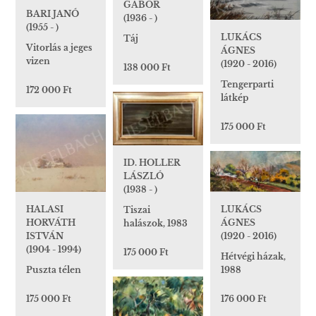
GÁBOR
BARI JANÓ
(1936 - )
(1955 - )
LUKÁCS
Táj
Vitorlás a jeges
ÁGNES
vizen
(1920 - 2016)
138 000 Ft
Tengerparti
172 000 Ft
látkép
175 000 Ft
ID. HOLLER
LÁSZLÓ
(1938 - )
LUKÁCS
HALASI
Tiszai
ÁGNES
HORVÁTH
halászok, 1983
(1920 - 2016)
ISTVÁN
(1904 - 1994)
175 000 Ft
Hétvégi házak,
1988
Puszta télen
176 000 Ft
175 000 Ft