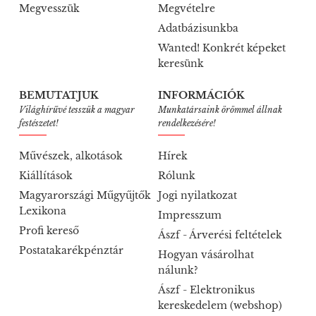
Megvesszük
Megvételre
Adatbázisunkba
Wanted! Konkrét képeket
keresünk
BEMUTATJUK
INFORMÁCIÓK
Világhírűvé tesszük a magyar
Munkatársaink örömmel állnak
festészetet!
rendelkezésére!
Művészek, alkotások
Hírek
Kiállítások
Rólunk
Magyarországi Műgyűjtők
Jogi nyilatkozat
Lexikona
Impresszum
Profi kereső
Ászf - Árverési feltételek
Postatakarékpénztár
Hogyan vásárolhat
nálunk?
Ászf - Elektronikus
kereskedelem (webshop)