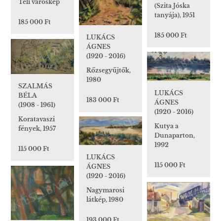
Téli városkép
(Szita Jóska
tanyája), 1951
185 000 Ft
185 000 Ft
LUKÁCS
ÁGNES
(1920 - 2016)
Rőzsegyűjtők,
1980
SZALMÁS
LUKÁCS
BÉLA
183 000 Ft
ÁGNES
(1908 - 1961)
(1920 - 2016)
Koratavaszi
Kutya a
fények, 1957
Dunaparton,
1992
115 000 Ft
LUKÁCS
115 000 Ft
ÁGNES
(1920 - 2016)
Nagymarosi
látkép, 1980
193 000 Ft