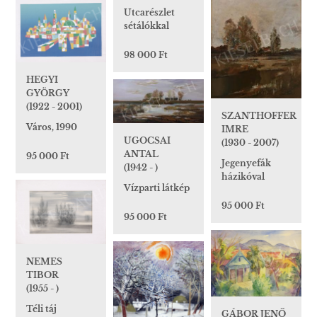
Utcarészlet
sétálókkal
98 000 Ft
HEGYI
GYÖRGY
(1922 - 2001)
SZANTHOFFER
Város, 1990
IMRE
UGOCSAI
(1930 - 2007)
ANTAL
95 000 Ft
Jegenyefák
(1942 - )
házikóval
Vízparti látkép
95 000 Ft
95 000 Ft
NEMES
TIBOR
(1955 - )
Téli táj
GÁBOR JENŐ