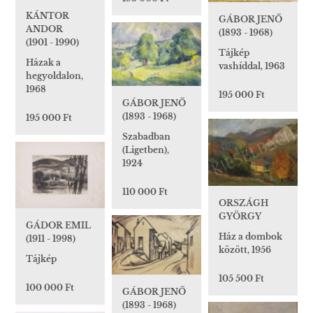
KÁNTOR
GÁBOR JENŐ
ANDOR
(1893 - 1968)
(1901 - 1990)
Tájkép
Házak a
vashíddal, 1963
hegyoldalon,
1968
195 000 Ft
GÁBOR JENŐ
(1893 - 1968)
195 000 Ft
Szabadban
(Ligetben),
1924
110 000 Ft
ORSZÁGH
GYÖRGY
GÁDOR EMIL
Ház a dombok
(1911 - 1998)
között, 1956
Tájkép
105 500 Ft
100 000 Ft
GÁBOR JENŐ
(1893 - 1968)