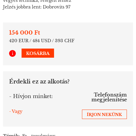
vegyes technika, rétegelt lemez
Jelzés jobbra lent: Dobrovits 97
154 000 Ft
420 EUR / 484 USD / 393 CHF
i
KOSÁRBA
Érdekli ez az alkotás?
Telefonszám
- Hívjon minket:
megjelenítése
- Vagy
ÍRJON NEKÜNK