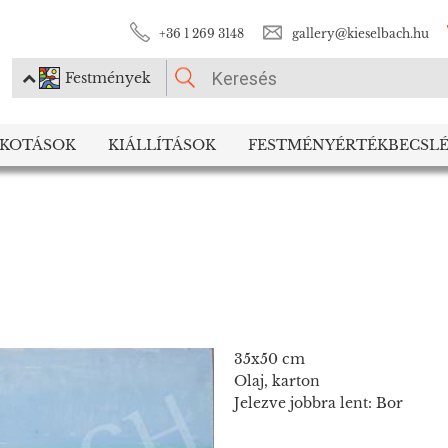
+36 1 269 3148
gallery@kieselbach.hu
Festmények
KÉRJÜK VÁLASSZON!
LKOTÁSOK
KIÁLLÍTÁSOK
FESTMÉNYÉRTÉKBECSLÉ
Festmények
Fotográfia
35x50 cm
Olaj, karton
Jelezve jobbra lent: Bor