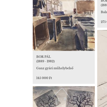
BO
(188
Bala
275
BOR PÁL
(1889 - 1982)
Ganz gyári műhelybelső
145 000 Ft