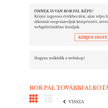
ÖNNEK IS VAN BOR PÁL KÉPE?
Kérjen ingyenes értékbecslést, akár teljes 
alkotását megvásároljuk készpénzért, átve
webgalériánkban kínáljuk.
KÉRJEN INGY
Hogyan működik a webshop?
BOR PÁL TOVÁBBI ALKOT
VISSZA