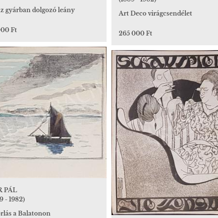
z gyárban dolgozó leány
Art Deco virágcsendélet
000 Ft
265 000 Ft
R PÁL
9 - 1982)
rlás a Balatonon