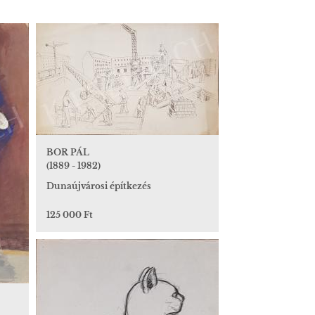
BOR PÁL
(1889 - 1982)
Dunaújvárosi építkezés
125 000 Ft