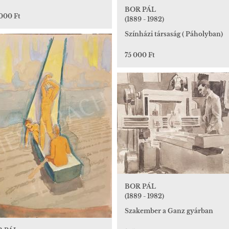
BOR PÁL
 000 Ft
(1889 - 1982)
Színházi társaság ( Páholyban)
75 000 Ft
BOR PÁL
(1889 - 1982)
Szakember a Ganz gyárban