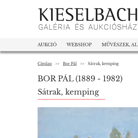
AUKCIÓ
WEBSHOP
MŰVÉSZEK, A
Címlap
>>
Bor Pál
>>
Sátrak, kemping
BOR PÁL
(1889 - 1982)
Sátrak, kemping