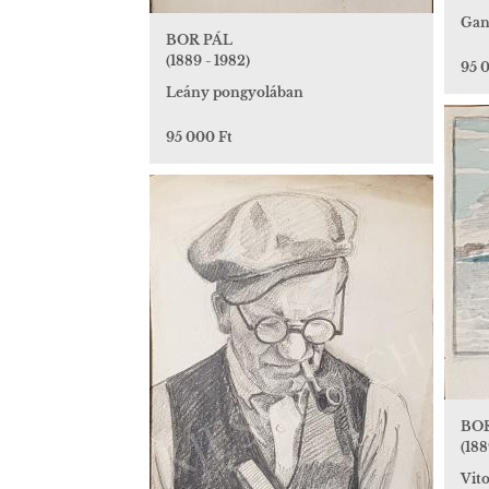
Gan
BOR PÁL
(1889 - 1982)
95 
Leány pongyolában
95 000 Ft
BO
(188
Vito