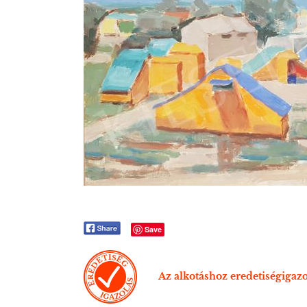
Save
Az alkotáshoz eredetiségigazo