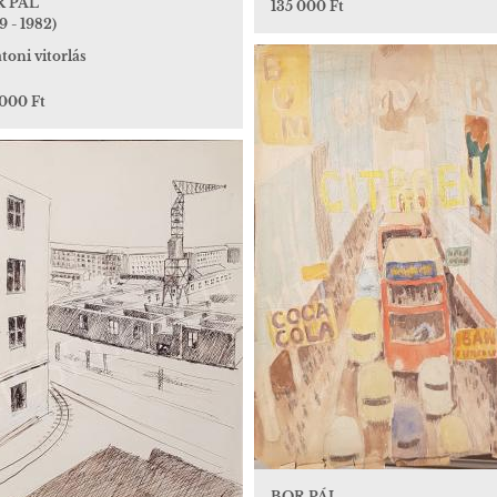
R PÁL
135 000 Ft
9 - 1982)
toni vitorlás
 000 Ft
BOR PÁL