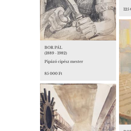
125
BOR PÁL
(1889 - 1982)
Pipázó cipész mester
85 000 Ft