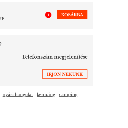
i
KOSÁRBA
HF
?
Telefonszám megjelenítése
ÍRJON NEKÜNK
nyári hangulat
kemping
camping