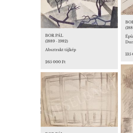
BO
(188
BOR PÁL
Épül
(1889 - 1982)
Dun
Absztrakt tájkép
135
265 000 Ft