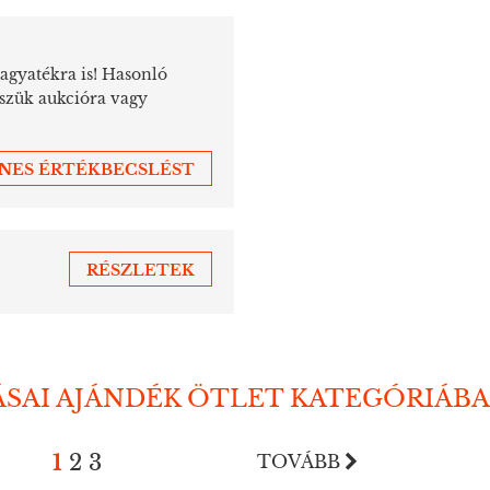
hagyatékra is! Hasonló
sszük aukcióra vagy
ENES ÉRTÉKBECSLÉST
RÉSZLETEK
ÁSAI AJÁNDÉK ÖTLET KATEGÓRIÁB
1
2
3
TOVÁBB