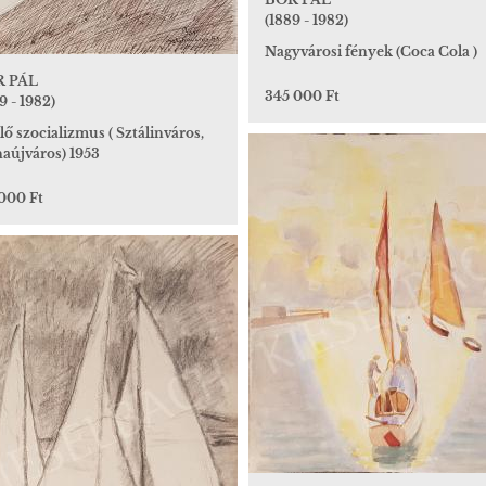
(1889 - 1982)
Nagyvárosi fények (Coca Cola )
R PÁL
345 000 Ft
9 - 1982)
ő szocializmus ( Sztálinváros,
aújváros) 1953
 000 Ft