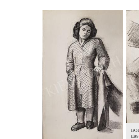
BO
(188