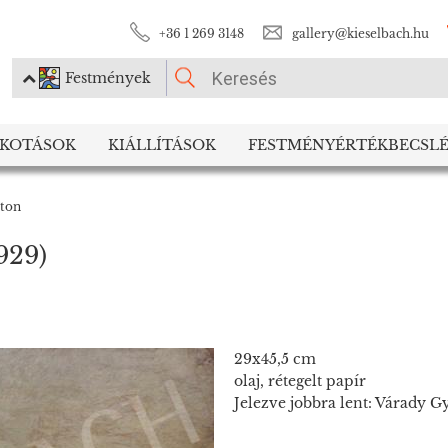
+36 1 269 3148
gallery@kieselbach.hu
Festmények
KÉRJÜK VÁLASSZON!
LKOTÁSOK
KIÁLLÍTÁSOK
FESTMÉNYÉRTÉKBECSLÉ
Festmények
Fotográfia
rton
929)
29x45,5 cm
olaj, rétegelt papír
Jelezve jobbra lent: Várady G