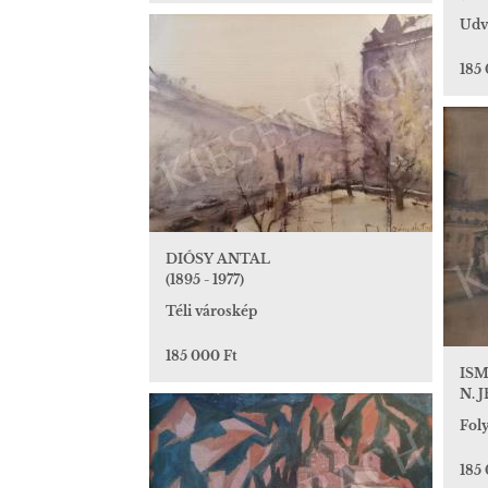
Udv
185
DIÓSY ANTAL
(1895 - 1977)
Téli városkép
185 000 Ft
IS
N. 
Fol
185