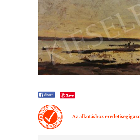
Save
Az alkotáshoz eredetiségigazo