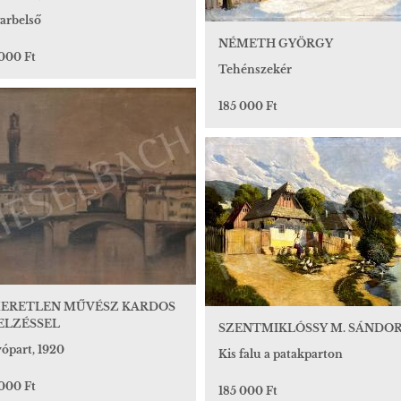
arbelső
NÉMETH GYÖRGY
 000 Ft
Tehénszekér
185 000 Ft
MERETLEN MŰVÉSZ KARDOS
JELZÉSSEL
SZENTMIKLÓSSY M. SÁNDO
yópart, 1920
Kis falu a patakparton
 000 Ft
185 000 Ft