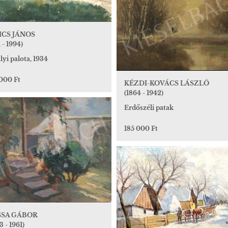
ICS JÁNOS
1 - 1994)
lyi palota, 1934
 000 Ft
KÉZDI-KOVÁCS LÁSZLÓ
(1864 - 1942)
Erdőszéli patak
185 000 Ft
SSA GÁBOR
3 - 1961)