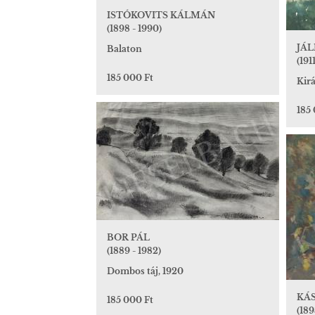
ISTÓKOVITS KÁLMÁN
(1898 - 1990)
JÁL
Balaton
(191
185 000 Ft
Kirá
185
BOR PÁL
(1889 - 1982)
Dombos táj, 1920
KÁ
185 000 Ft
(189