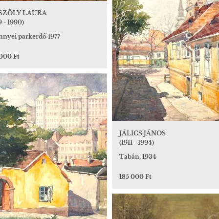
SZÖLY LAURA
9 - 1990)
nnyei parkerdő 1977
 000 Ft
JÁLICS JÁNOS
(1911 - 1994)
Tabán, 1934
185 000 Ft