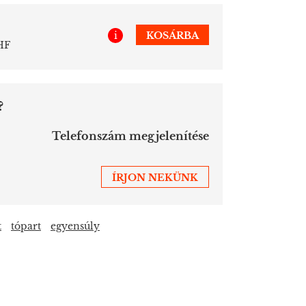
i
KOSÁRBA
HF
?
Telefonszám megjelenítése
ÍRJON NEKÜNK
t
tópart
egyensúly