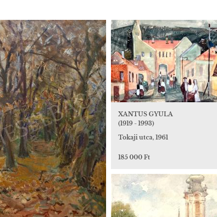
XANTUS GYULA
(1919 - 1993)
Tokaji utca, 1961
185 000 Ft