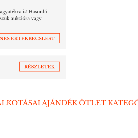
hagyatékra is! Hasonló
sszük aukcióra vagy
ENES ÉRTÉKBECSLÉST
RÉSZLETEK
ALKOTÁSAI AJÁNDÉK ÖTLET KATEG