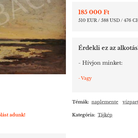
185 000 Ft
510 EUR / 588 USD / 476 C
Érdekli ez az alkotás
- Hívjon minket:
- Vagy
Témák:
naplemente
vízpar
lást adunk!
Kategória:
Tájkép