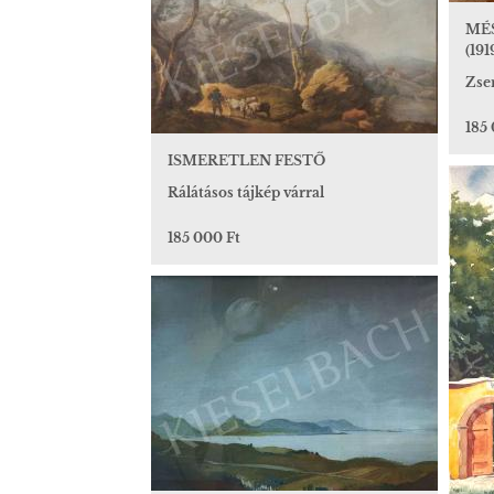
MÉ
(191
Zse
185
ISMERETLEN FESTŐ
Rálátásos tájkép várral
185 000 Ft