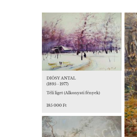
DIÓSY ANTAL
(1895 - 1977)
Téli liget (Alkonyati fények)
185 000 Ft