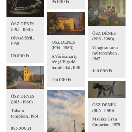
95 000 Ft
ŐSZ DÉNES
(1915 - 1980)
ŐSZ DÉNES
Olvasó férfi ,
(1915 - 1980)
ŐSZ DÉNES
1952
Virágcsokor a
(1915 - 1980)
műteremben ,
115 000 Ft
A Vörösmarty
1957
tér (A Vigadó
hátoldala) , 1961
445 000 Ft
545 000 Ft
ŐSZ DÉNES
(1915 - 1980)
ŐSZ DÉNES
Tabáni
(1915 - 1980)
templom , 1961
Macska Gran
Canarián , 1979
385 000 Ft