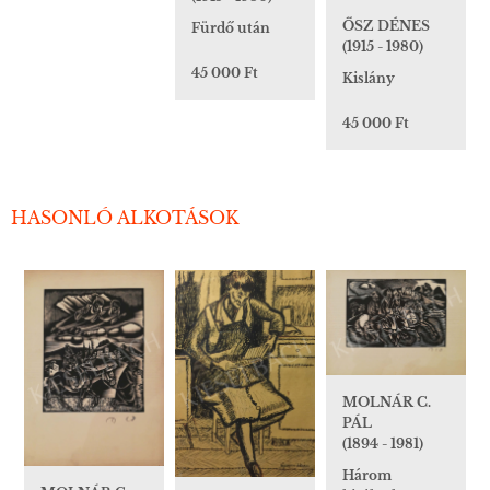
ŐSZ DÉNES
Fürdő után
(1915 - 1980)
45 000 Ft
Kislány
45 000 Ft
HASONLÓ ALKOTÁSOK
MOLNÁR C.
PÁL
(1894 - 1981)
Három