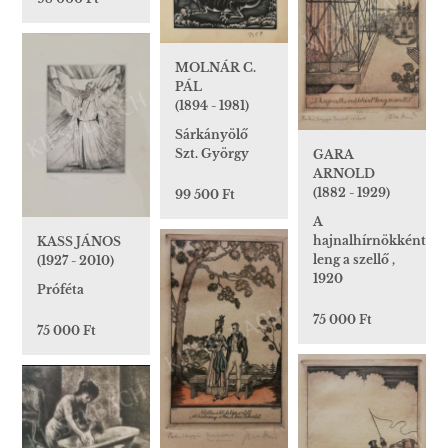
MOLNÁR C.
PÁL
(1894 - 1981)
Sárkányölő
Szt. György
GARA
ARNOLD
(1882 - 1929)
99 500 Ft
A
hajnalhírnökként
KASS JÁNOS
leng a szellő ,
(1927 - 2010)
1920
Próféta
75 000 Ft
75 000 Ft