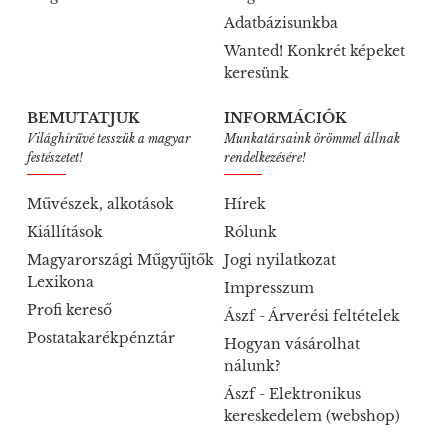
Adatbázisunkba
Wanted! Konkrét képeket
keresünk
BEMUTATJUK
INFORMÁCIÓK
Világhírűvé tesszük a magyar
Munkatársaink örömmel állnak
festészetet!
rendelkezésére!
Művészek, alkotások
Hírek
Kiállítások
Rólunk
Magyarországi Műgyűjtők
Jogi nyilatkozat
Lexikona
Impresszum
Profi kereső
Ászf - Árverési feltételek
Postatakarékpénztár
Hogyan vásárolhat
nálunk?
Ászf - Elektronikus
kereskedelem (webshop)