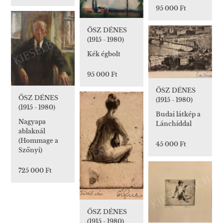
95 000 Ft
ŐSZ DÉNES
(1915 - 1980)
Kék égbolt
95 000 Ft
ŐSZ DÉNES
ŐSZ DÉNES
(1915 - 1980)
(1915 - 1980)
Budai látkép a
Nagyapa
Lánchíddal
ablaknál
(Hommage a
45 000 Ft
Szőnyi)
725 000 Ft
ŐSZ DÉNES
(1915 - 1980)