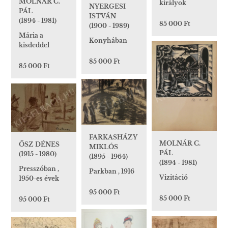
MOLNÁR C.
királyok
NYERGESI
PÁL
ISTVÁN
(1894 - 1981)
85 000 Ft
(1900 - 1989)
Mária a
Konyhában
kisdeddel
85 000 Ft
85 000 Ft
FARKASHÁZY
MOLNÁR C.
ŐSZ DÉNES
MIKLÓS
PÁL
(1915 - 1980)
(1895 - 1964)
(1894 - 1981)
Presszóban ,
Parkban , 1916
Vizitáció
1950-es évek
95 000 Ft
85 000 Ft
95 000 Ft