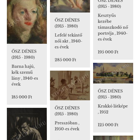
ŐSZ DÉNES
(1915 - 1980)
Kesztyűs
ŐSZ DÉNES
kezébe
(1915 - 1980)
támaszkodó nő
portréja , 1940-
Lefelé tekintő
es évek
női akt , 1940-
es évek
ŐSZ DÉNES
195 000 Ft
(1915 - 1980)
285 000 Ft
Barna hajú,
kék szemű
lány , 1940-es
évek
ŐSZ DÉNES
(1915 - 1980)
185 000 Ft
Krakkó látképe
ŐSZ DÉNES
, 1952
(1915 - 1980)
Presszóban ,
125 000 Ft
1950-es évek