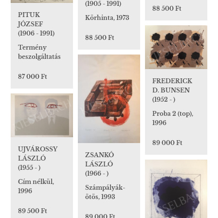
(1905 - 1991)
88 500 Ft
PITUK
Körhinta, 1973
JÓZSEF
(1906 - 1991)
88 500 Ft
Termény
beszolgáltatás
87 000 Ft
FREDERICK
D. BUNSEN
(1952 - )
Proba 2 (top),
1996
89 000 Ft
UJVÁROSSY
ZSANKÓ
LÁSZLÓ
LÁSZLÓ
(1955 - )
(1966 - )
Cím nélkül,
Számpályák-
1996
ötös, 1993
89 500 Ft
89 000 Ft