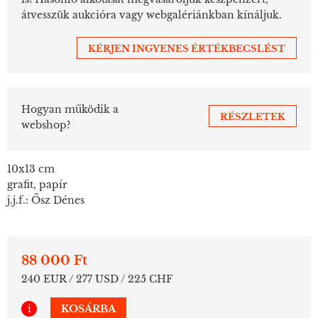
átvesszük aukcióra vagy webgalériánkban kínáljuk.
KÉRJEN INGYENES ÉRTÉKBECSLÉST
Hogyan működik a
RÉSZLETEK
webshop?
10x13 cm
grafit, papír
j.j.f.: Ősz Dénes
88 000 Ft
240 EUR / 277 USD / 225 CHF
i
KOSÁRBA