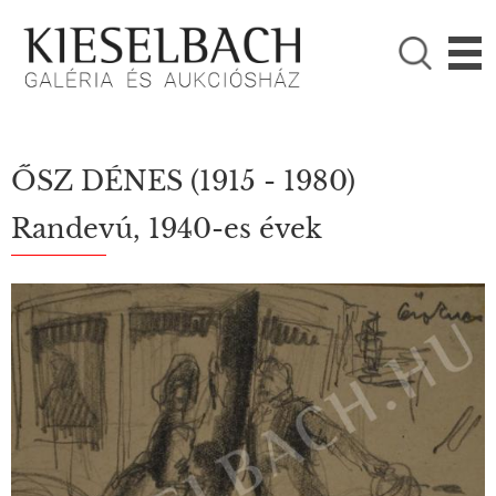
KÉRJÜK VÁLASSZON!

Festmények
Fotográfia
ŐSZ DÉNES
(1915 - 1980)
Randevú, 1940-es évek