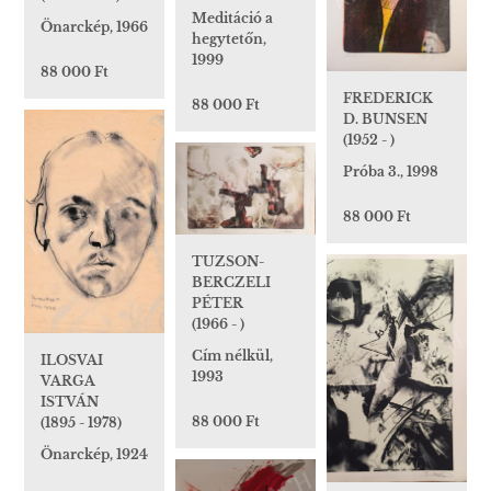
Meditáció a
Önarckép, 1966
hegytetőn,
1999
88 000 Ft
FREDERICK
88 000 Ft
D. BUNSEN
(1952 - )
Próba 3., 1998
88 000 Ft
TUZSON-
BERCZELI
PÉTER
(1966 - )
Cím nélkül,
ILOSVAI
1993
VARGA
ISTVÁN
88 000 Ft
(1895 - 1978)
Önarckép, 1924