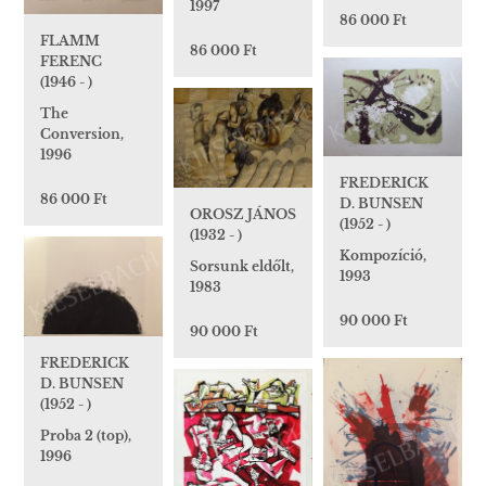
1997
86 000 Ft
FLAMM
86 000 Ft
FERENC
(1946 - )
The
Conversion,
1996
FREDERICK
86 000 Ft
D. BUNSEN
OROSZ JÁNOS
(1952 - )
(1932 - )
Kompozíció,
Sorsunk eldőlt,
1993
1983
90 000 Ft
90 000 Ft
FREDERICK
D. BUNSEN
(1952 - )
Proba 2 (top),
1996