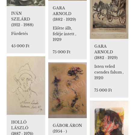
GARA
IVÁN
ARNOLD
SZILÁRD
(1882 - 1929)
(1912 - 1988)
Előtte állt,
Fürdetés
feléje intett ,
1929
45 000 Ft
GARA
75 000 Ft
ARNOLD
(1882 - 1929)
Isten veled
csendes falum ,
1920
75 000 Ft
HOLLÓ
GÁBOR ÁRON
LÁSZLÓ
(1954 - )
(1887 - 1976)