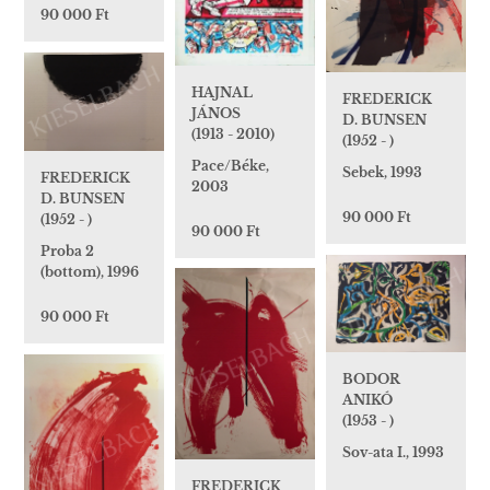
90 000 Ft
HAJNAL
FREDERICK
JÁNOS
D. BUNSEN
(1913 - 2010)
(1952 - )
Pace/Béke,
Sebek, 1993
FREDERICK
2003
D. BUNSEN
90 000 Ft
(1952 - )
90 000 Ft
Proba 2
(bottom), 1996
90 000 Ft
BODOR
ANIKÓ
(1953 - )
Sov-ata I., 1993
FREDERICK