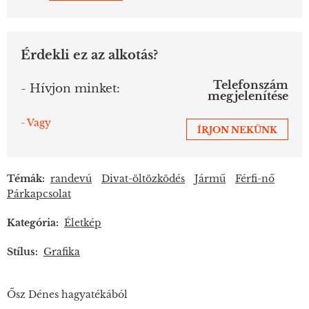
Érdekli ez az alkotás?
Telefonszám
- Hívjon minket:
megjelenítése
- Vagy
ÍRJON NEKÜNK
Témák:
randevú
Divat-öltözködés
Jármű
Férfi-nő
Párkapcsolat
Kategória:
Életkép
Stílus:
Grafika
Ősz Dénes hagyatékából