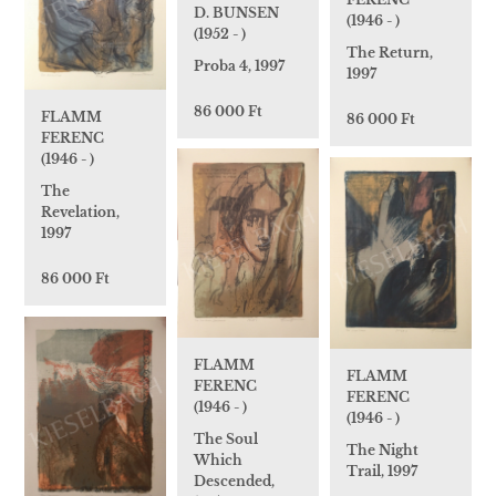
D. BUNSEN
(1946 - )
(1952 - )
The Return,
Proba 4, 1997
1997
86 000 Ft
FLAMM
86 000 Ft
FERENC
(1946 - )
The
Revelation,
1997
86 000 Ft
FLAMM
FLAMM
FERENC
FERENC
(1946 - )
(1946 - )
The Soul
The Night
Which
Trail, 1997
Descended,