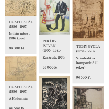
HUZELLA PÁL
(1886 - 1967)
Indián tábor ,
1936 körül
PEKÁRY
ISTVÁN
TICHY GYULA
98 000 Ft
(1905 - 1981)
(1879 - 1920)
Kazáriak, 1934
Szimbolikus
kompozíció II.
(ókor)
95 000 Ft
96 500 Ft
HUZELLA PÁL
(1886 - 1967)
A Hedonista
98 000 Ft