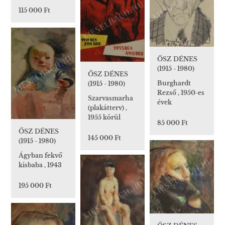
115 000 Ft
ŐSZ DÉNES
(1915 - 1980)
ŐSZ DÉNES
Burghardt
(1915 - 1980)
Rezső , 1950-es
Szarvasmarha
évek
(plakátterv) ,
1955 körül
85 000 Ft
ŐSZ DÉNES
145 000 Ft
(1915 - 1980)
Ágyban fekvő
kisbaba , 1943
195 000 Ft