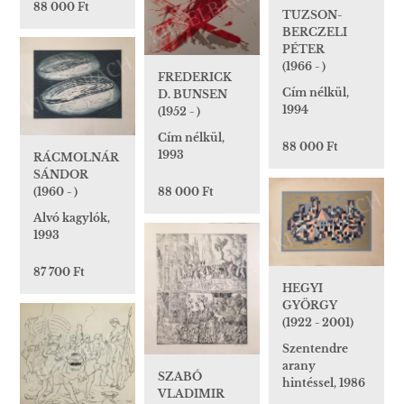
88 000 Ft
TUZSON-
BERCZELI
PÉTER
(1966 - )
FREDERICK
Cím nélkül,
D. BUNSEN
1994
(1952 - )
Cím nélkül,
88 000 Ft
1993
RÁCMOLNÁR
SÁNDOR
(1960 - )
88 000 Ft
Alvó kagylók,
1993
87 700 Ft
HEGYI
GYÖRGY
(1922 - 2001)
Szentendre
arany
SZABÓ
hintéssel, 1986
VLADIMIR