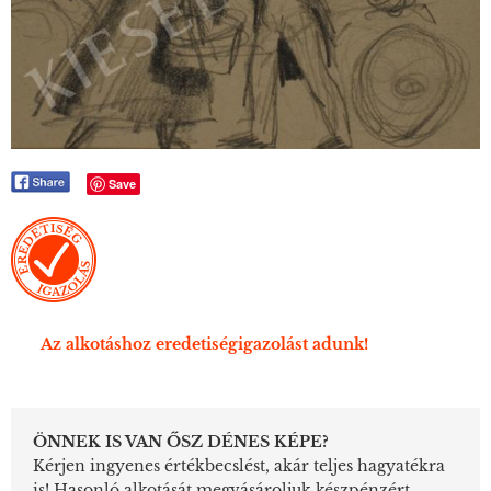
Save
Az alkotáshoz eredetiségigazolást adunk!
ÖNNEK IS VAN ŐSZ DÉNES KÉPE?
Kérjen ingyenes értékbecslést, akár teljes hagyatékra
is! Hasonló alkotását megvásároljuk készpénzért,