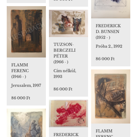
FREDERICK
D. BUNSEN
(1952 - )
TUZSON-
Próba 2., 1992
BERCZELI
PÉTER
86 000 Ft
(1966 - )
FLAMM
Cím nélkül,
FERENC
1993
(1946 - )
Jerusalem, 1997
86 000 Ft
86 000 Ft
FLAMM
FREDERICK
FERENC