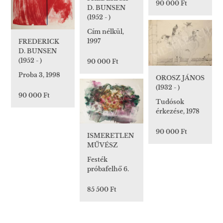
90 000 Ft
D. BUNSEN
(1952 - )
Cím nélkül,
1997
FREDERICK
D. BUNSEN
(1952 - )
90 000 Ft
Proba 3, 1998
OROSZ JÁNOS
(1932 - )
90 000 Ft
Tudósok
érkezése, 1978
90 000 Ft
ISMERETLEN
MŰVÉSZ
Festék
próbafelhő 6.
85 500 Ft