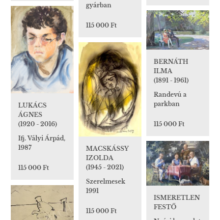
gyárban
115 000 Ft
BERNÁTH
ILMA
(1891 - 1961)
Randevú a
parkban
LUKÁCS
ÁGNES
115 000 Ft
(1920 - 2016)
Ifj. Vályi Árpád,
1987
MACSKÁSSY
IZOLDA
(1945 - 2021)
115 000 Ft
Szerelmesek
1991
ISMERETLEN
FESTŐ
115 000 Ft