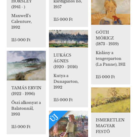
kardigános nő,
HORSLEY
1957
(1941 - )
Maxwell's
115 000 Ft
Calenture,
1992
GÓTH
MÓRICZ
115 000 Ft
(1873 - 1939)
Kislány a
LUKÁCS
tengerparton
ÁGNES
(La Panne), 1911
(1920 - 2016)
Kutya a
115 000 Ft
Dunaparton,
1992
TAMÁS ERVIN
(1922 - 1996)
115 000 Ft
Őszi alkonyat a
Balatonnál,
1993
ÚJ
ISMERETLEN
MAGYAR
115 000 Ft
FESTŐ