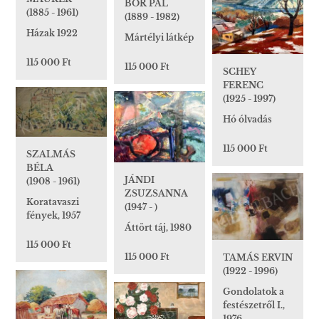
BOR PÁL
(1885 - 1961)
(1889 - 1982)
Házak 1922
Mártélyi látkép
115 000 Ft
115 000 Ft
SCHEY
FERENC
(1925 - 1997)
Hó ólvadás
115 000 Ft
SZALMÁS
BÉLA
JÁNDI
(1908 - 1961)
ZSUZSANNA
Koratavaszi
(1947 - )
fények, 1957
Áttört táj, 1980
115 000 Ft
115 000 Ft
TAMÁS ERVIN
(1922 - 1996)
Gondolatok a
festészetről I.,
1976