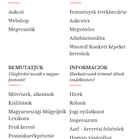
Aukció
Festmények értékbecslése
Webshop
Aukcióra
Megvesszük
Megvételre
Adatbázisunkba
Wanted! Konkrét képeket
keresünk
BEMUTATJUK
INFORMÁCIÓK
Világhírűvé tesszük a magyar
Munkatársaink örömmel állnak
festészetet!
rendelkezésére!
Művészek, alkotások
Hírek
Kiállítások
Rólunk
Magyarországi Műgyűjtők
Jogi nyilatkozat
Lexikona
Impresszum
Profi kereső
Ászf - Árverési feltételek
Postatakarékpénztár
Hogyan vásárolhat