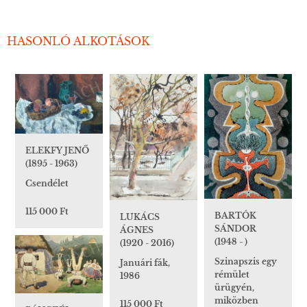
HASONLÓ ALKOTÁSOK
ELEKFY JENŐ
(1895 - 1963)
Csendélet
115 000 Ft
BARTÓK
LUKÁCS
SÁNDOR
ÁGNES
(1948 - )
(1920 - 2016)
Szinapszis egy
Januári fák,
rémület
1986
ürügyén,
miközben
115 000 Ft