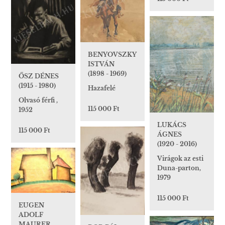
BENYOVSZKY
ISTVÁN
(1898 - 1969)
ŐSZ DÉNES
(1915 - 1980)
Hazafelé
Olvasó férfi ,
115 000 Ft
1952
LUKÁCS
115 000 Ft
ÁGNES
(1920 - 2016)
Virágok az esti
Duna-parton,
1979
115 000 Ft
EUGEN
ADOLF
MAURER