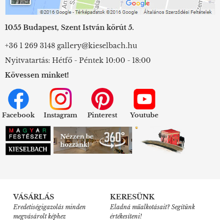
1055 Budapest, Szent István körút 5.
+36 1 269 3148
gallery@kieselbach.hu
Nyitvatartás: Hétfő - Péntek 10:00 - 18:00
Kövessen minket!
Facebook
Instagram
Pinterest
Youtube
VÁSÁRLÁS
KERESÜNK
Eredetiségigazolás minden
Eladná műalkotásait? Segítünk
megvásárolt képhez
értékesíteni!