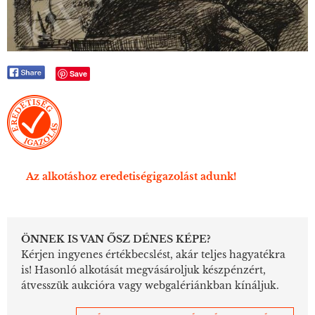
Save
Az alkotáshoz eredetiségigazolást adunk!
ÖNNEK IS VAN ŐSZ DÉNES KÉPE?
Kérjen ingyenes értékbecslést, akár teljes hagyatékra
is! Hasonló alkotását megvásároljuk készpénzért,
átvesszük aukcióra vagy webgalériánkban kínáljuk.