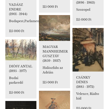
(1896 - 1963)
VADÁSZ
115 000 Ft
ENDRE
Szozopol
(1901 - 1944)
115 000 Ft
Budapest,Parlament
115 000 Ft
MAGYAR
MANNHEIMER
GUSZTÁV
(1859 - 1937)
DIÓSY ANTAL
Halászfalu az
(1895 - 1977)
Adrián
CSÁNKY
Budai
DÉNES
115 000 Ft
parkerdő
(1885 - 1972)
115 000 Ft
Velence, Rialto
híd
115 000 Ft