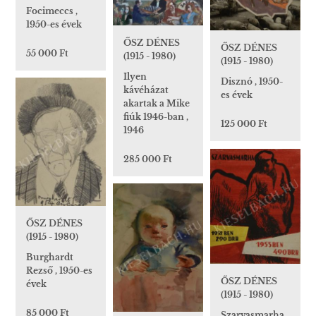
Focimeccs ,
1950-es évek
ŐSZ DÉNES
ŐSZ DÉNES
55 000 Ft
(1915 - 1980)
(1915 - 1980)
Ilyen
Disznó , 1950-
kávéházat
es évek
akartak a Mike
fiúk 1946-ban ,
125 000 Ft
1946
285 000 Ft
ŐSZ DÉNES
(1915 - 1980)
Burghardt
Rezső , 1950-es
ŐSZ DÉNES
évek
(1915 - 1980)
85 000 Ft
Szarvasmarha