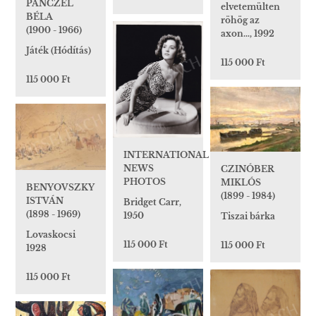
PÁNCZÉL
elvetemülten
BÉLA
röhög az
(1900 - 1966)
axon…, 1992
Játék (Hódítás)
115 000 Ft
115 000 Ft
INTERNATIONAL
NEWS
CZINÓBER
PHOTOS
MIKLÓS
BENYOVSZKY
(1899 - 1984)
ISTVÁN
Bridget Carr,
(1898 - 1969)
1950
Tiszai bárka
Lovaskocsi
115 000 Ft
115 000 Ft
1928
115 000 Ft