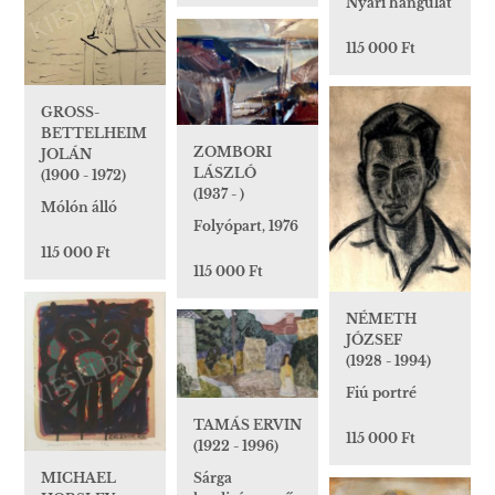
Nyári hangulat
115 000 Ft
GROSS-
BETTELHEIM
ZOMBORI
JOLÁN
LÁSZLÓ
(1900 - 1972)
(1937 - )
Mólón álló
Folyópart, 1976
115 000 Ft
115 000 Ft
NÉMETH
JÓZSEF
(1928 - 1994)
Fiú portré
TAMÁS ERVIN
115 000 Ft
(1922 - 1996)
Sárga
MICHAEL