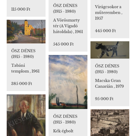
ŐSZ DÉNES
Virágcsokor a
115 000 Ft
(1915 - 1980)
műteremben ,
1957
A Vörösmarty
tér (A Vigadó
445 000 Ft
hátoldala) , 1961
545 000 Ft
ŐSZ DÉNES
(1915 - 1980)
Tabáni
ŐSZ DÉNES
templom , 1961
(1915 - 1980)
Macska Gran
385 000 Ft
Canarián , 1979
95 000 Ft
ŐSZ DÉNES
(1915 - 1980)
Kék égbolt