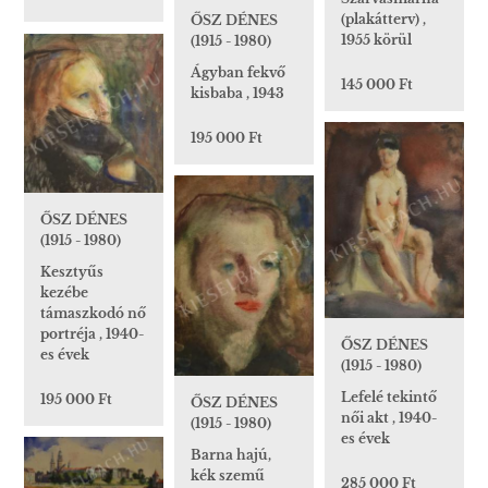
(plakátterv) ,
ŐSZ DÉNES
1955 körül
(1915 - 1980)
Ágyban fekvő
145 000 Ft
kisbaba , 1943
195 000 Ft
ŐSZ DÉNES
(1915 - 1980)
Kesztyűs
kezébe
támaszkodó nő
portréja , 1940-
ŐSZ DÉNES
es évek
(1915 - 1980)
Lefelé tekintő
195 000 Ft
ŐSZ DÉNES
női akt , 1940-
(1915 - 1980)
es évek
Barna hajú,
kék szemű
285 000 Ft