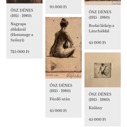
95 000 Ft
ŐSZ DÉNES
ŐSZ DÉNES
(1915 - 1980)
(1915 - 1980)
Nagyapa
Budai látkép a
ablaknál
Lánchíddal
(Hommage a
Szőnyi)
45 000 Ft
725 000 Ft
ŐSZ DÉNES
(1915 - 1980)
ŐSZ DÉNES
Fürdő után
(1915 - 1980)
Kislány
45 000 Ft
45 000 Ft