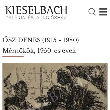
KÉRJÜK VÁLASSZON!

Festmények
Fotográfia
ŐSZ DÉNES
(1915 - 1980)
Mérnökök, 1950-es évek