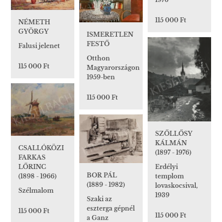
115 000 Ft
NÉMETH
GYÖRGY
ISMERETLEN
FESTŐ
Falusi jelenet
Otthon
115 000 Ft
Magyarországon
1959-ben
115 000 Ft
SZŐLLŐSY
KÁLMÁN
CSALLÓKÖZI
(1897 - 1976)
FARKAS
LŐRINC
Erdélyi
BOR PÁL
(1898 - 1966)
templom
(1889 - 1982)
lovaskocsival,
Szélmalom
1939
Szaki az
eszterga gépnél
115 000 Ft
115 000 Ft
a Ganz