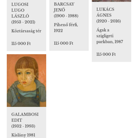
BARCSAY
LUGOSI
LUKÁCS
JENŐ
LUGO
ÁGNES
(1900 - 1988)
LÁSZLÓ
(1920 - 2016)
(1953 - 2021)
Pihenő férfi,
Ágak a
1922
Köztársaság tér
szigligeti
parkban, 1987
115 000 Ft
115 000 Ft
115 000 Ft
GALAMBOSI
EDIT
(1932 - 1993)
Kislány 1981