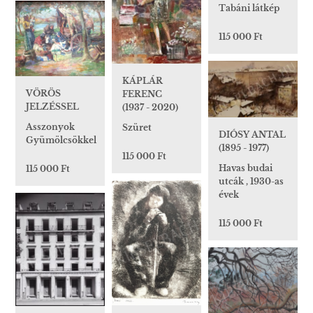
Tabáni látkép
115 000 Ft
KÁPLÁR
VÖRÖS
FERENC
JELZÉSSEL
(1937 - 2020)
Asszonyok
Szüret
DIÓSY ANTAL
Gyümölcsökkel
(1895 - 1977)
115 000 Ft
Havas budai
115 000 Ft
utcák , 1930-as
évek
115 000 Ft