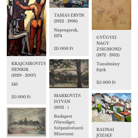
TAMÁS ERVIN
(1922 - 1996)
Napsugarak,
1974
GYÜGYEI
NAGY
115 000 Ft
ZSIGMOND
(1872 - 1932)
KRAJCSIROVITS
Tanulmány
HENRIK
fejek
(1929 - 2007)
115 000 Ft
Idő
MARKOVITS
115 000 Ft
ISTVÁN
(1892 - )
Budapest
(Városliget,
Szépművészeti
RADNAI
Múzeum)
JÓZSEF