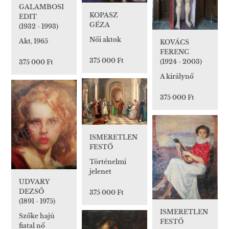
GALAMBOSI
KOPASZ
EDIT
GÉZA
(1932 - 1993)
Női aktok
Akt, 1965
KOVÁCS
FERENC
375 000 Ft
(1924 - 2003)
375 000 Ft
A királynő
375 000 Ft
ISMERETLEN
FESTŐ
Történelmi
jelenet
UDVARY
DEZSŐ
375 000 Ft
(1891 - 1975)
ISMERETLEN
Szőke hajú
FESTŐ
fiatal nő