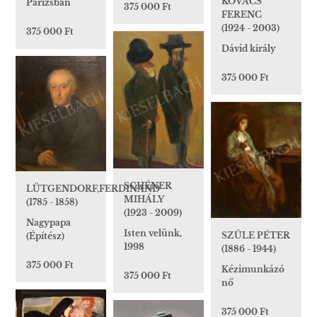
KOVÁCS
Párizsban
375 000 Ft
FERENC
(1924 - 2003)
375 000 Ft
Dávid király
375 000 Ft
SCHÉNER
LÜTGENDORF,FERDINAND
MIHÁLY
(1785 - 1858)
(1923 - 2009)
Nagypapa
Isten velünk,
SZÜLE PÉTER
(Építész)
1998
(1886 - 1944)
375 000 Ft
Kézimunkázó
375 000 Ft
nő
375 000 Ft