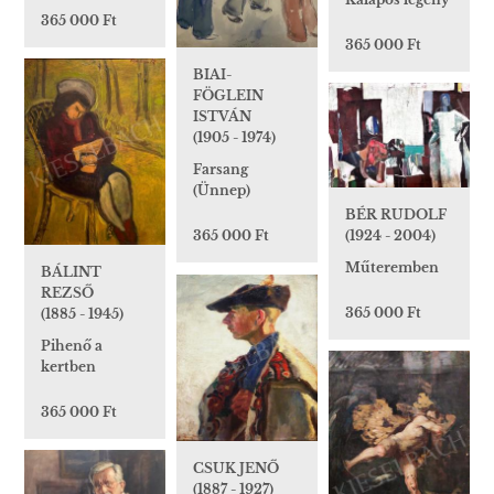
365 000 Ft
365 000 Ft
BIAI-
FÖGLEIN
ISTVÁN
(1905 - 1974)
Farsang
(Ünnep)
BÉR RUDOLF
(1924 - 2004)
365 000 Ft
Műteremben
BÁLINT
REZSŐ
365 000 Ft
(1885 - 1945)
Pihenő a
kertben
365 000 Ft
CSUK JENŐ
(1887 - 1927)