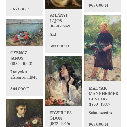
365 000 Ft
365 000 Ft
SZLÁNYI
LAJOS
(1869 - 1949)
Akt
365 000 Ft
CZENCZ
JÁNOS
(1885 - 1960)
Lányok a
vízparton, 1943
MAGYAR
365 000 Ft
MANNHEIMER
GUSZTÁV
(1859 - 1937)
Saláta szedés
EDVI ILLÉS
ÖDÖN
(1877 - 1945)
365 000 Ft