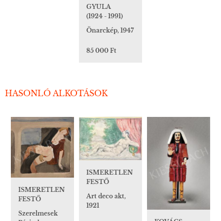
GYULA
(1924 - 1991)
Önarckép, 1947
85 000 Ft
HASONLÓ ALKOTÁSOK
ISMERETLEN
FESTŐ
ISMERETLEN
Art deco akt,
FESTŐ
1921
Szerelmesek