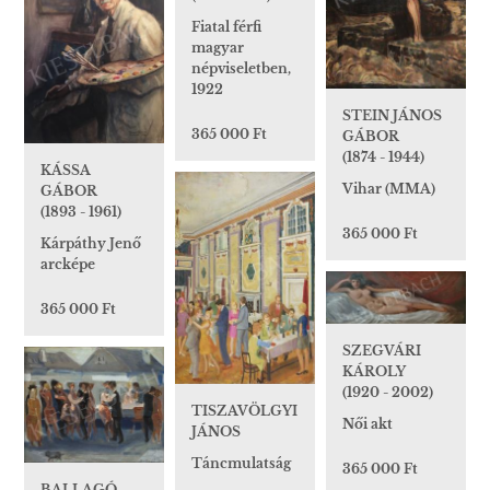
Fiatal férfi
magyar
népviseletben,
1922
STEIN JÁNOS
365 000 Ft
GÁBOR
(1874 - 1944)
KÁSSA
Vihar (MMA)
GÁBOR
(1893 - 1961)
365 000 Ft
Kárpáthy Jenő
arcképe
365 000 Ft
SZEGVÁRI
KÁROLY
(1920 - 2002)
TISZAVÖLGYI
Női akt
JÁNOS
Táncmulatság
365 000 Ft
BALLAGÓ