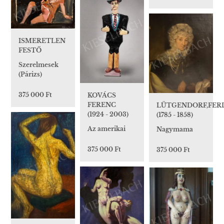
ISMERETLEN
FESTŐ
Szerelmesek
(Párizs)
375 000 Ft
KOVÁCS
FERENC
LÜTGENDORF,FER
(1924 - 2003)
(1785 - 1858)
Az amerikai
Nagymama
375 000 Ft
375 000 Ft