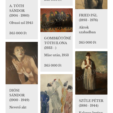
A. TÓTH
SÁNDOR
FRIED PÁL
(1904 - 1980)
(1893 - 1976)
Olvasó nő 1945
Aktok
szabadban
365 000 Ft
GOMBKÖTŐNÉ
365 000 Ft
TÓTH ILONA
(1933 - )
Mise után, 1953
365 000 Ft
DIÓSI
SÁNDOR
(1900 - 1949)
SZÜLE PÉTER
(1886 - 1944)
Nevető akt
Kalapos legény