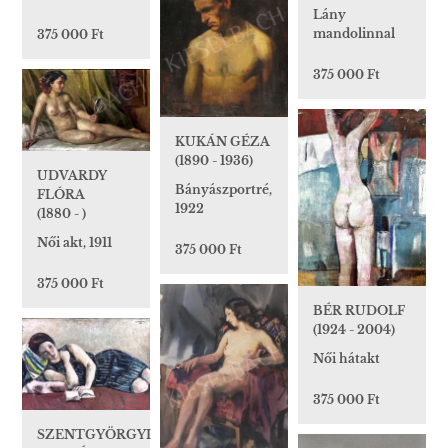
Lány
mandolinnal
375 000 Ft
375 000 Ft
KUKÁN GÉZA
(1890 - 1936)
UDVARDY
Bányászportré,
FLÓRA
1922
(1880 - )
Női akt, 1911
375 000 Ft
375 000 Ft
BÉR RUDOLF
(1924 - 2004)
Női hátakt
375 000 Ft
SZENTGYÖRGYI