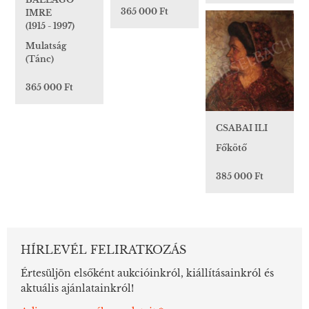
365 000 Ft
IMRE
(1915 - 1997)
Mulatság
(Tánc)
365 000 Ft
CSABAI ILI
Főkötő
385 000 Ft
HÍRLEVÉL FELIRATKOZÁS
Értesüljön elsőként aukcióinkról, kiállításainkról és
aktuális ajánlatainkról!