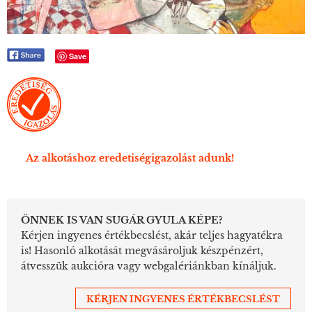
Save
Az alkotáshoz eredetiségigazolást adunk!
ÖNNEK IS VAN SUGÁR GYULA KÉPE?
Kérjen ingyenes értékbecslést, akár teljes hagyatékra
is! Hasonló alkotását megvásároljuk készpénzért,
átvesszük aukcióra vagy webgalériánkban kínáljuk.
KÉRJEN INGYENES ÉRTÉKBECSLÉST