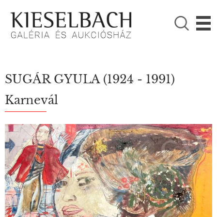
KÉRJÜK VÁLASSZON!

Festmények
Fotográfia
SUGÁR GYULA
(1924 - 1991)
Karnevál