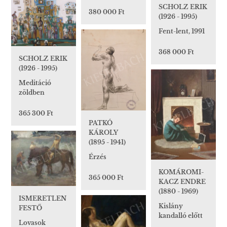
SCHOLZ ERIK
380 000 Ft
(1926 - 1995)
Fent-lent, 1991
368 000 Ft
SCHOLZ ERIK
(1926 - 1995)
Meditáció
zöldben
365 300 Ft
PATKÓ
KÁROLY
(1895 - 1941)
Érzés
KOMÁROMI-
365 000 Ft
KACZ ENDRE
(1880 - 1969)
ISMERETLEN
Kislány
FESTŐ
kandalló előtt
Lovasok