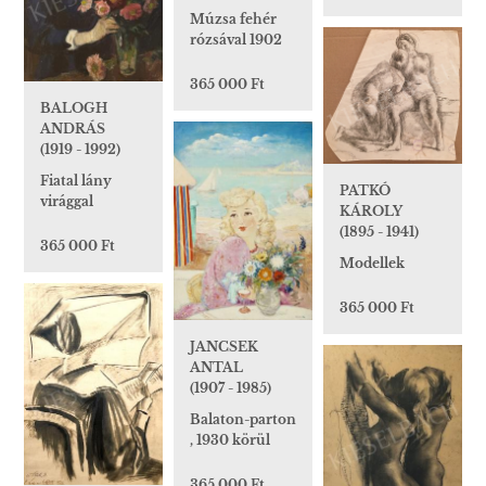
Múzsa fehér
rózsával 1902
365 000 Ft
BALOGH
ANDRÁS
(1919 - 1992)
Fiatal lány
PATKÓ
virággal
KÁROLY
(1895 - 1941)
365 000 Ft
Modellek
365 000 Ft
JANCSEK
ANTAL
(1907 - 1985)
Balaton-parton
, 1930 körül
365 000 Ft