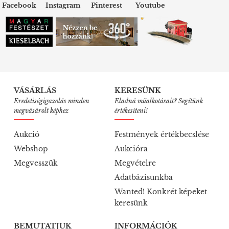
Facebook
Instagram
Pinterest
Youtube
VÁSÁRLÁS
KERESÜNK
Eredetiségigazolás minden
Eladná műalkotásait? Segítünk
megvásárolt képhez
értékesíteni!
Aukció
Festmények értékbecslése
Webshop
Aukcióra
Megvesszük
Megvételre
Adatbázisunkba
Wanted! Konkrét képeket
keresünk
BEMUTATJUK
INFORMÁCIÓK