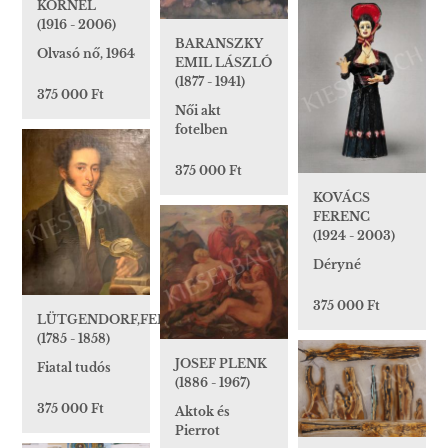
KORNÉL
(1916 - 2006)
BARANSZKY
Olvasó nő, 1964
EMIL LÁSZLÓ
(1877 - 1941)
375 000 Ft
Női akt
fotelben
375 000 Ft
KOVÁCS
FERENC
(1924 - 2003)
Déryné
375 000 Ft
LÜTGENDORF,FERDINAND
(1785 - 1858)
JOSEF PLENK
Fiatal tudós
(1886 - 1967)
375 000 Ft
Aktok és
Pierrot