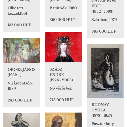
GALAMBOSI
EDIT
Barátnők, 1980
Ölbe tett
(1932 - 1993)
kézzel,1961
360 000 HUF
Száriban, 1976
135 000 HUF
385 000 HUF
SZÁSZ
OROSZ JÁNOS
ENDRE
(1932 - )
(1926 - 2003)
Virágot átadó,
Nő vörösben
1989
745 000 HUF
245 000 HUF
RUDNAY
GYULA
(1878 - 1957)
Pásztor lány