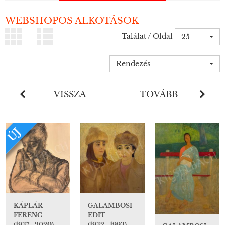
WEBSHOPOS ALKOTÁSOK
Találat / Oldal
25
Rendezés
VISSZA
TOVÁBB
ÚJ
GALAMBOSI
KÁPLÁR
EDIT
FERENC
(1932 - 1993)
(1937 - 2020)