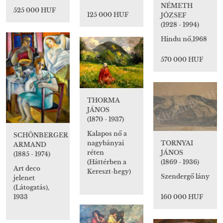
NÉMETH
525 000 HUF
125 000 HUF
JÓZSEF
(1928 - 1994)
Hindu nő,1968
570 000 HUF
THORMA
JÁNOS
(1870 - 1937)
Kalapos nő a
SCHÖNBERGER
nagybányai
TORNYAI
ARMAND
réten
JÁNOS
(1885 - 1974)
(Háttérben a
(1869 - 1936)
Art deco
Kereszt-hegy)
Szendergő lány
jelenet
(Látogatás),
1933
160 000 HUF