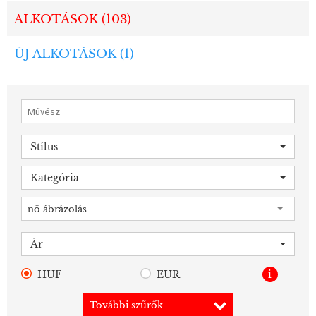
ALKOTÁSOK (
103
)
ÚJ ALKOTÁSOK (
1
)
Stílus
Kategória
nő ábrázolás
Ár
HUF
EUR
i
További szűrők