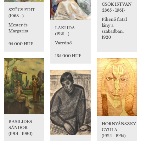
CSÓK ISTVÁN
SZŰCS EDIT
(1865 - 1961)
(1968 - )
Pihenő fiatal
Mester és
lány a
LAKI IDA
Margarita
szabadban,
(1921 - )
1920
Varrónő
95 000 HUF
135 000 HUF
BASILIDES
HORNYÁNSZKY
SÁNDOR
GYULA
(1901 - 1980)
(1924 - 1995)