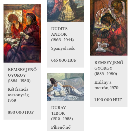
DUDITS
ANDOR
(1866 - 1944)
Spanyol nők
645 000 HUF
REMSEY JENŐ
GYÖRGY
REMSEY JENŐ
(1885 - 1980)
GYÖRGY
(1885 - 1980)
Kislány a
metrón, 1970
Két francia
asszonyság,
1 190 000 HUF
1959
DURAY
890 000 HUF
TIBOR
(1912 - 1988)
Pihenő nő