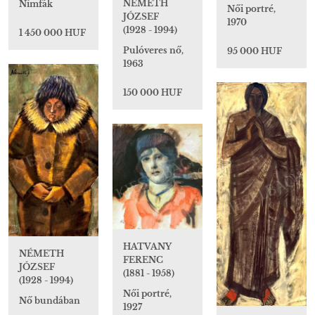
NÉMETH
Nímfák
Női portré,
JÓZSEF
1970
(1928 - 1994)
1 450 000 HUF
Pulóveres nő,
95 000 HUF
1963
150 000 HUF
HATVANY
NÉMETH
FERENC
JÓZSEF
(1881 - 1958)
(1928 - 1994)
Női portré,
Nő bundában
1927