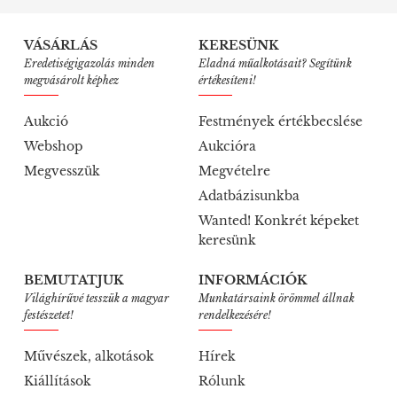
VÁSÁRLÁS
KERESÜNK
Eredetiségigazolás minden
Eladná műalkotásait? Segítünk
megvásárolt képhez
értékesíteni!
Aukció
Festmények értékbecslése
Webshop
Aukcióra
Megvesszük
Megvételre
Adatbázisunkba
Wanted! Konkrét képeket
keresünk
BEMUTATJUK
INFORMÁCIÓK
Világhírűvé tesszük a magyar
Munkatársaink örömmel állnak
festészetet!
rendelkezésére!
Művészek, alkotások
Hírek
Kiállítások
Rólunk