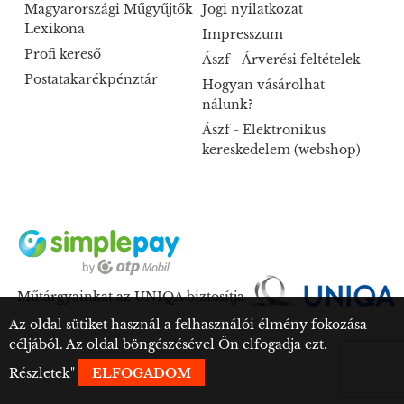
Magyarországi Műgyűjtők
Jogi nyilatkozat
Lexikona
Impresszum
Profi kereső
Ászf - Árverési feltételek
Postatakarékpénztár
Hogyan vásárolhat
nálunk?
Ászf - Elektronikus
kereskedelem (webshop)
Műtárgyainkat az UNIQA biztosítja
Az oldal sütiket használ a felhasználói élmény fokozása
céljából. Az oldal böngészésével Ön elfogadja ezt.
Részletek
"
ELFOGADOM