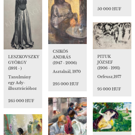
50 000 HUF
CSIKÓS
PITUK
LESZKOVSZKY
ANDRÁS
JÓZSEF
GYÖRGY
(1947 - 2006)
(1906 - 1991)
(1891 - )
Asztalnál, 1970
Orfeusz,1977
Tanulmány
egy Ady-
295 000 HUF
illusztrációhoz
95 000 HUF
265 000 HUF