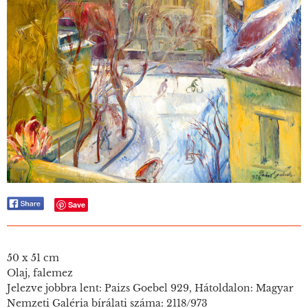
Save
50 x 51 cm
Olaj, falemez
Jelezve jobbra lent: Paizs Goebel 929, Hátoldalon: Magyar
Nemzeti Galéria bírálati száma: 2118/973