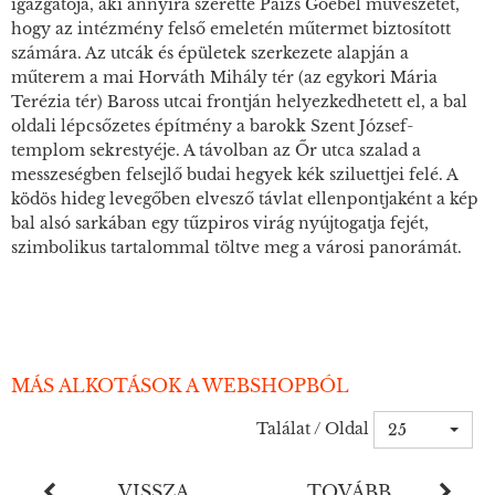
igazgatója, aki annyira szerette Paizs Goebel művészetét,
hogy az intézmény felső emeletén műtermet biztosított
számára. Az utcák és épületek szerkezete alapján a
műterem a mai Horváth Mihály tér (az egykori Mária
Terézia tér) Baross utcai frontján helyezkedhetett el, a bal
oldali lépcsőzetes építmény a barokk Szent József-
templom sekrestyéje. A távolban az Őr utca szalad a
messzeségben felsejlő budai hegyek kék sziluettjei felé. A
ködös hideg levegőben elvesző távlat ellenpontjaként a kép
bal alsó sarkában egy tűzpiros virág nyújtogatja fejét,
szimbolikus tartalommal töltve meg a városi panorámát.
MÁS ALKOTÁSOK A WEBSHOPBÓL
Találat / Oldal
25
VISSZA
TOVÁBB