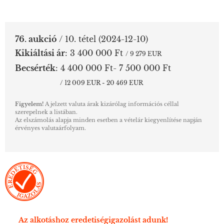
76. aukció
/ 10. tétel
(2024-12-10)
Kikiáltási ár
:
3 400 000 Ft
/ 9 279 EUR
Becsérték
:
4 400 000 Ft- 7 500 000 Ft
/ 12 009 EUR - 20 469 EUR
Figyelem!
A jelzett valuta árak kizárólag információs céllal
szerepelnek a listában.
Az elszámolás alapja minden esetben a vételár kiegyenlítése napján
érvényes valutaárfolyam.
Az alkotáshoz eredetiségigazolást adunk!