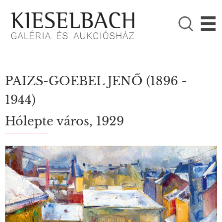
KÉRJÜK VÁLASSZON!

Festmények
Fotográfia
PAIZS-GOEBEL JENŐ
(1896 -
1944)
Hólepte város, 1929