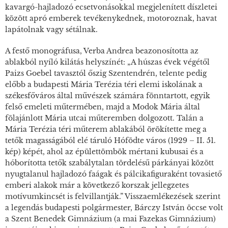
kavargó-hajladozó ecsetvonásokkal megjelenített díszletei
között apró emberek tevékenykednek, motoroznak, havat
lapátolnak vagy sétálnak.
A festő monográfusa, Verba Andrea beazonosította az
ablakból nyíló kilátás helyszínét: „A húszas évek végétől
Paizs Goebel tavasztól őszig Szentendrén, telente pedig
előbb a budapesti Mária Terézia téri elemi iskolának a
székesfőváros által művészek számára fönntartott, egyik
felső emeleti műtermében, majd a Modok Mária által
fölajánlott Mária utcai műteremben dolgozott. Talán a
Mária Terézia téri műterem ablakából örökítette meg a
tetők magasságából elé táruló
Hófödte város
(1929 – II. 51.
kép) képét, ahol az épülettömbök mértani kubusai és a
hóborította tetők szabálytalan tördelésű párkányai között
nyugtalanul hajladozó faágak és pálcikafiguraként tovasiető
emberi alakok már a következő korszak jellegzetes
motívumkincsét is felvillantják.” Visszaemlékezések szerint
a legendás budapesti polgármester, Bárczy István öccse volt
a Szent Benedek Gimnázium (a mai Fazekas Gimnázium)