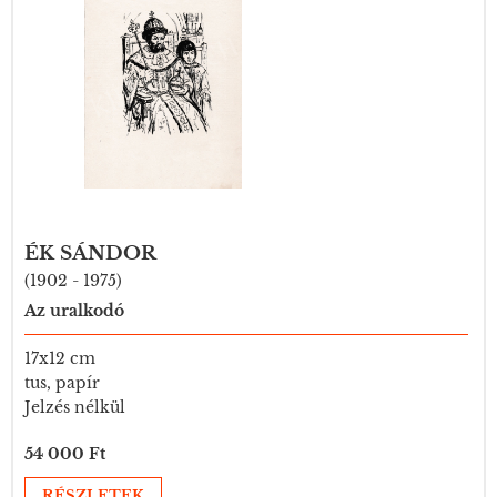
ÉK SÁNDOR
(1902 - 1975)
Az uralkodó
17x12 cm
tus, papír
Jelzés nélkül
54 000 Ft
RÉSZLETEK