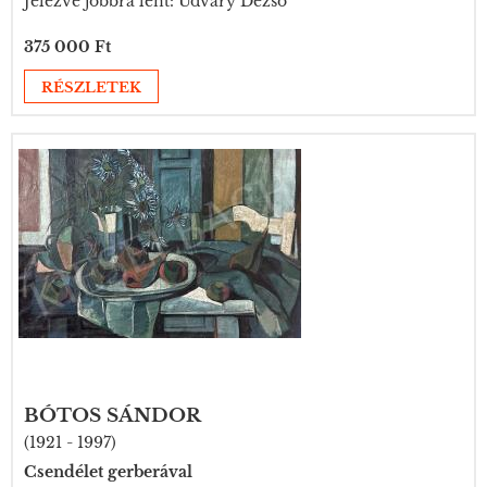
Jelezve jobbra lent: Udvary Dezső
375 000 Ft
RÉSZLETEK
BÓTOS SÁNDOR
(1921 - 1997)
Csendélet gerberával