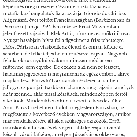
ösztöndíjával a francia fővárosba, ahol a tektonikus
képépítés öreg mestere, Cézanne hozta lázba és a
metafizikus hangulatok fiatal sztárja, Giorgio de Chirico.
Alig másfél évet töltött Franciaországban (Barbizonban és
Párizsban), majd 1925-ben már az Ernst Múzeumban
jelentkezett rajzaival. Elek Artúr, a kor neves műkritikusa a
Nyugat
hasábjain hívta fel a figyelmet a friss tehetségre:
„Most Párizsban viaskodik az élettel és onnan küldte el
sebtében, de lelke teljes belemerítésével rajzait. Nagyobb
feladatokhoz nyúlni odakünn nincsen módja: sem
műterme, sem egyebe. De ezeken a ki nem fejlesztett,
hatalmas jegyzetein is megismerni az egész embert, akivé
majdan lesz. Párizs külvárosának részletei, a banlieu
jellegzetes pontjai, Barbizon jelennek meg rajzain, amelyek
akár szénnel, akár tussal készültek, mindenképpen festői
alkotások. Mindenikben áhított, izzott lelkesedés lüktet.”
Amit Paizs Goebel nem tudott megfesteni Párizsban, azt
megfestette a következő években Magyarországon, amikor
már rendelkezésére álltak a szükséges eszközök. Erről
tanúskodik a húszas évek végén „ablakperspektívából”
készült városi látképe, amelyen Józsefváros okkervörös,