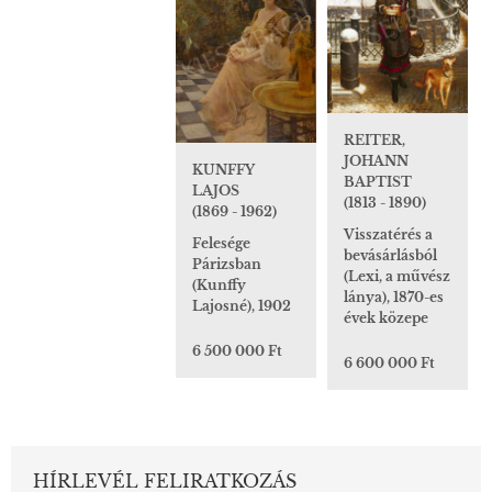
REITER,
JOHANN
KUNFFY
BAPTIST
LAJOS
(1813 - 1890)
(1869 - 1962)
Visszatérés a
Felesége
bevásárlásból
Párizsban
(Lexi, a művész
(Kunffy
lánya), 1870-es
Lajosné), 1902
évek közepe
6 500 000 Ft
6 600 000 Ft
HÍRLEVÉL FELIRATKOZÁS