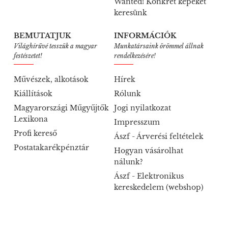
Wanted! Konkrét képeket
keresünk
BEMUTATJUK
INFORMÁCIÓK
Világhírűvé tesszük a magyar
Munkatársaink örömmel állnak
festészetet!
rendelkezésére!
Művészek, alkotások
Hírek
Kiállítások
Rólunk
Magyarországi Műgyűjtők
Jogi nyilatkozat
Lexikona
Impresszum
Profi kereső
Ászf - Árverési feltételek
Postatakarékpénztár
Hogyan vásárolhat
nálunk?
Ászf - Elektronikus
kereskedelem (webshop)