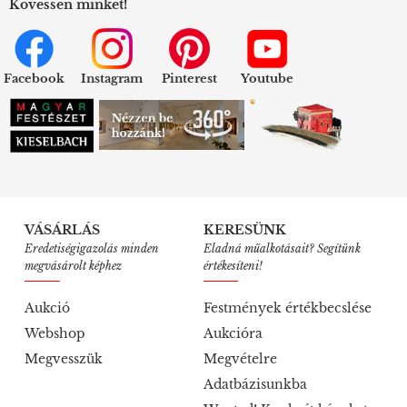
Kövessen minket!
Facebook
Instagram
Pinterest
Youtube
VÁSÁRLÁS
KERESÜNK
Eredetiségigazolás minden
Eladná műalkotásait? Segítünk
megvásárolt képhez
értékesíteni!
Aukció
Festmények értékbecslése
Webshop
Aukcióra
Megvesszük
Megvételre
Adatbázisunkba