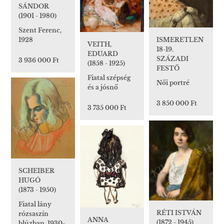
SÁNDOR
(1901 - 1980)
Szent Ferenc,
1928
ISMERETLEN
VEITH,
18-19.
EDUARD
SZÁZADI
3 936 000 Ft
(1858 - 1925)
FESTŐ
Fiatal szépség
Női portré
és a jósnő
3 850 000 Ft
3 735 000 Ft
SCHEIBER
HUGÓ
(1873 - 1950)
Fiatal lány
RÉTI ISTVÁN
rózsaszín
ANNA
(1872 - 1945)
blúzban, 1930-