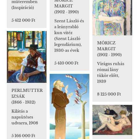
MÓRICZ
műteremben
MARGIT
(Inspiráció)
(1902 - 1990)
5 412 000 Ft
Szent László és
a leányrabló
kun vitéz
(Szent László
MÓRICZ
legendárium),
MARGIT
1930-as évek
(1902 - 1990)
5 410 000 Ft
Virágos ruhás
római lány
tükör előtt,
1939
PERLMUTTER
8 125 000 Ft
IZSÁK
(1866 - 1932)
Kilátás a
napsütéses
udvarra, 1908
5 166 000 Ft