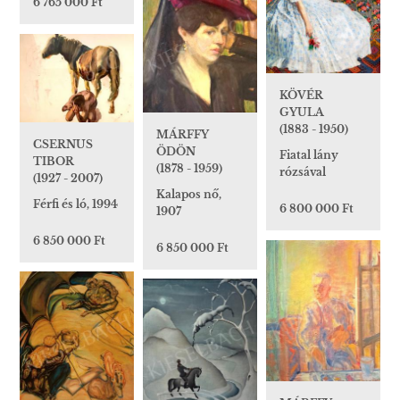
6 765 000 Ft
KÖVÉR
GYULA
(1883 - 1950)
MÁRFFY
CSERNUS
ÖDÖN
Fiatal lány
TIBOR
(1878 - 1959)
rózsával
(1927 - 2007)
Kalapos nő,
Férfi és ló, 1994
6 800 000 Ft
1907
6 850 000 Ft
6 850 000 Ft