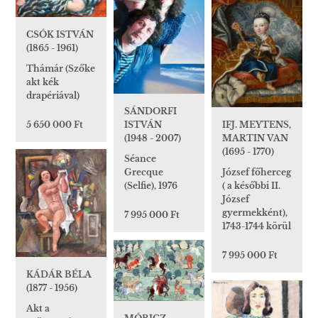
CSÓK ISTVÁN
(1865 - 1961)
Thámár (Szőke
akt kék
drapériával)
SÁNDORFI
5 650 000 Ft
IFJ. MEYTENS,
ISTVÁN
MARTIN VAN
(1948 - 2007)
(1695 - 1770)
Séance
József főherceg
Grecque
( a későbbi II.
(Selfie), 1976
József
gyermekként),
7 995 000 Ft
1743-1744 körül
7 995 000 Ft
KÁDÁR BÉLA
(1877 - 1956)
Akt a