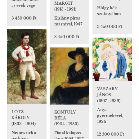
MARGIT
as évek vége
Hölgy kék
(1913 - 1991)
szoknyában
Kislány piros
3 450 000 Ft
masnival, 1947
3 450 000 Ft
3 450 000 Ft
VASZARY
JÁNOS
(1867 - 1939)
Anya
LOTZ
KONTULY
gyermekével,
KÁROLY
BÉLA
1926
(1833 - 1904)
(1904 - 1983)
Nemes úrfi a
Fiatal kalapos
12 500 000 Ft
parkban
lány, 1924-1927