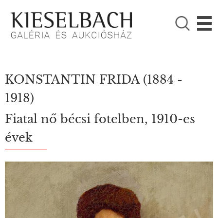
KÉRJÜK VÁLASSZON!

Festmények
Fotográfia
KONSTANTIN FRIDA
(1884 -
1918)
Fiatal nő bécsi fotelben, 1910-es
évek