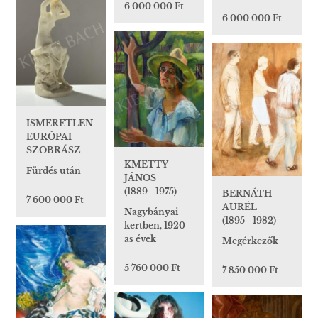
6 000 000 Ft
6 000 000 Ft
ISMERETLEN
EURÓPAI
SZOBRÁSZ
KMETTY
Fürdés után
JÁNOS
(1889 - 1975)
BERNÁTH
7 600 000 Ft
AURÉL
Nagybányai
(1895 - 1982)
kertben, 1920-
as évek
Megérkezők
5 760 000 Ft
7 850 000 Ft