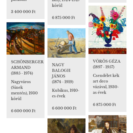
körül
3 400 000 Ft
6 875 000 Ft
VÖRÖS GÉZA
SCHÖNBERGER
NAGY
(1897 - 1957)
ARMAND
BALOGH
(1885 - 1974)
Csendélet kék
JÁNOS
art deco
Nagyváros
(1874 - 1919)
vázával, 1930-
(Sinek
Kubikus, 1910-
as évek
mentén), 1930
es évek
körül
6 875 000 Ft
6 600 000 Ft
6 600 000 Ft