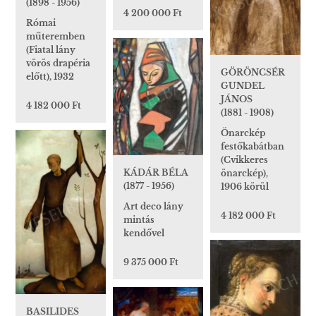
(1898 - 1956)
4 200 000 Ft
Római
műteremben
(Fiatal lány
vörös drapéria
GÖRÖNCSÉR
előtt), 1932
GUNDEL
JÁNOS
4 182 000 Ft
(1881 - 1908)
Önarckép
festőkabátban
(Cvikkeres
KÁDÁR BÉLA
önarckép),
(1877 - 1956)
1906 körül
Art deco lány
4 182 000 Ft
mintás
kendővel
9 375 000 Ft
BASILIDES