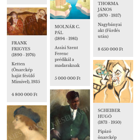
THORMA
JÁNOS
(1870 - 1937)
Nagybányai
MOLNÁR C.
akt (Fürdés
PÁL
után)
(1894 - 1981)
FRANK
Assisi Szent
FRIGYES
8 650 000 Ft
Ferenc
(1890 - 1976)
prédikál a
Ketten
madaraknak
(Önarckép
haját fésülő
5 000 000 Ft
Mimivel), 1935
4 800 000 Ft
SCHEIBER
HUGÓ
(1873 - 1950)
Pipázó
önarckép