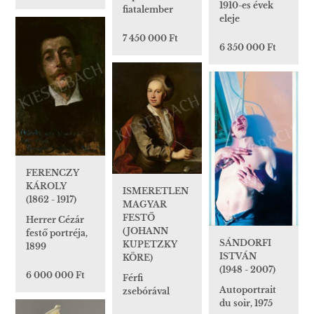
1910-es évek
fiatalember
eleje
7 450 000 Ft
6 350 000 Ft
FERENCZY
KÁROLY
ISMERETLEN
(1862 - 1917)
MAGYAR
FESTŐ
Herrer Cézár
(JOHANN
festő portréja,
SÁNDORFI
KUPETZKY
1899
ISTVÁN
KÖRE)
(1948 - 2007)
6 000 000 Ft
Férfi
Autoportrait
zsebórával
du soir, 1975