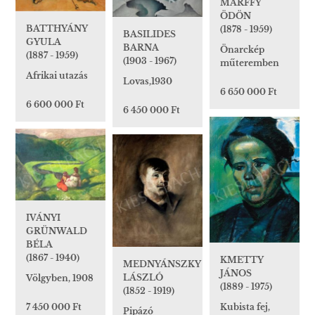
MÁRFFY
ÖDÖN
BATTHYÁNY
(1878 - 1959)
BASILIDES
GYULA
BARNA
Önarckép
(1887 - 1959)
(1903 - 1967)
műteremben
Afrikai utazás
Lovas,1930
6 650 000 Ft
6 600 000 Ft
6 450 000 Ft
IVÁNYI
GRÜNWALD
BÉLA
(1867 - 1940)
KMETTY
MEDNYÁNSZKY
JÁNOS
LÁSZLÓ
Völgyben, 1908
(1889 - 1975)
(1852 - 1919)
Kubista fej,
7 450 000 Ft
Pipázó