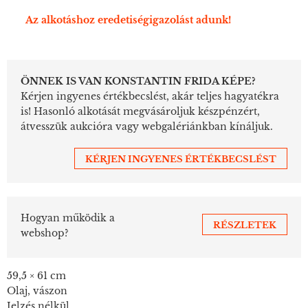
Az alkotáshoz eredetiségigazolást adunk!
ÖNNEK IS VAN KONSTANTIN FRIDA KÉPE?
Kérjen ingyenes értékbecslést, akár teljes hagyatékra
is! Hasonló alkotását megvásároljuk készpénzért,
átvesszük aukcióra vagy webgalériánkban kínáljuk.
KÉRJEN INGYENES ÉRTÉKBECSLÉST
Hogyan működik a
RÉSZLETEK
webshop?
59,5 × 61 cm
Olaj, vászon
Jelzés nélkül