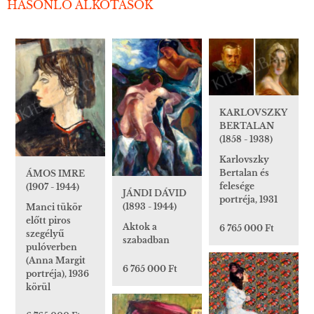
HASONLÓ ALKOTÁSOK
KARLOVSZKY
BERTALAN
(1858 - 1938)
Karlovszky
Bertalan és
ÁMOS IMRE
felesége
(1907 - 1944)
JÁNDI DÁVID
portréja, 1931
(1893 - 1944)
Manci tükör
előtt piros
Aktok a
6 765 000 Ft
szegélyű
szabadban
pulóverben
(Anna Margit
6 765 000 Ft
portréja), 1936
körül