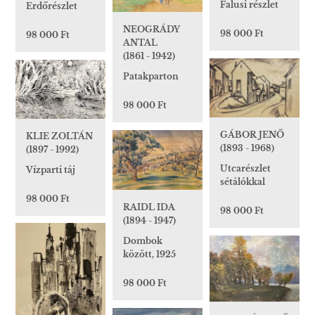
Falusi részlet
Erdőrészlet
NEOGRÁDY
98 000 Ft
98 000 Ft
ANTAL
(1861 - 1942)
Patakparton
98 000 Ft
GÁBOR JENŐ
KLIE ZOLTÁN
(1893 - 1968)
(1897 - 1992)
Utcarészlet
Vízparti táj
sétálókkal
98 000 Ft
RAIDL IDA
98 000 Ft
(1894 - 1947)
Dombok
között, 1925
98 000 Ft