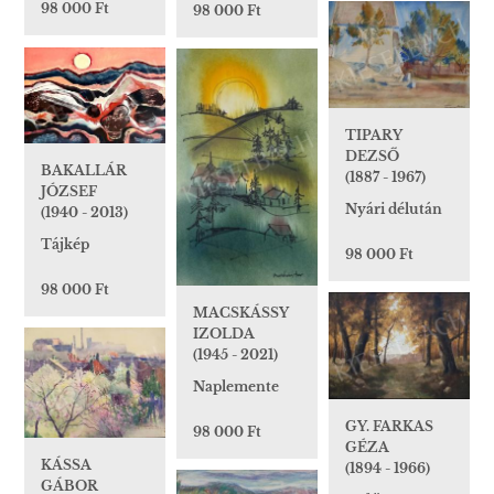
98 000 Ft
98 000 Ft
TIPARY
DEZSŐ
BAKALLÁR
(1887 - 1967)
JÓZSEF
Nyári délután
(1940 - 2013)
Tájkép
98 000 Ft
98 000 Ft
MACSKÁSSY
IZOLDA
(1945 - 2021)
Naplemente
GY. FARKAS
98 000 Ft
GÉZA
KÁSSA
(1894 - 1966)
GÁBOR