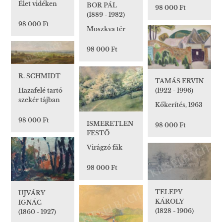
Élet vidéken
BOR PÁL
98 000 Ft
(1889 - 1982)
98 000 Ft
Moszkva tér
98 000 Ft
R. SCHMIDT
TAMÁS ERVIN
Hazafelé tartó
(1922 - 1996)
szekér tájban
Kőkerítés, 1963
98 000 Ft
ISMERETLEN
98 000 Ft
FESTŐ
Virágzó fák
98 000 Ft
TELEPY
UJVÁRY
KÁROLY
IGNÁC
(1828 - 1906)
(1860 - 1927)