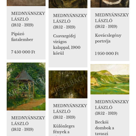
MEDNYÁNSZKY
MEDNYÁNSZKY
MEDNYÁNSZKY
LÁSZLÓ
LÁSZLÓ
LÁSZLÓ
(1852 - 1919)
(1852 - 1919)
(1852 - 1919)
Pipázó
Kovácslegény
Csavargófej
fiatalember
portréja
virágos
kalappal, 1900
7 450 000 Ft
körül
1 950 000 Ft
MEDNYÁNSZKY
MEDNYÁNSZKY
LÁSZLÓ
LÁSZLÓ
(1852 - 1919)
(1852 - 1919)
MEDNYÁNSZKY
Beckói
LÁSZLÓ
Különleges
dombok a
(1852 - 1919)
fények a
tavaszi