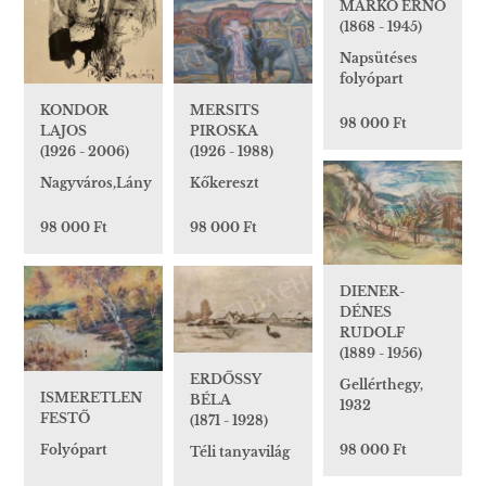
MARKÓ ERNŐ
(1868 - 1945)
Napsütéses
folyópart
KONDOR
MERSITS
98 000 Ft
LAJOS
PIROSKA
(1926 - 2006)
(1926 - 1988)
Nagyváros,Lány
Kőkereszt
98 000 Ft
98 000 Ft
DIENER-
DÉNES
RUDOLF
(1889 - 1956)
ERDŐSSY
Gellérthegy,
ISMERETLEN
BÉLA
1932
FESTŐ
(1871 - 1928)
98 000 Ft
Folyópart
Téli tanyavilág