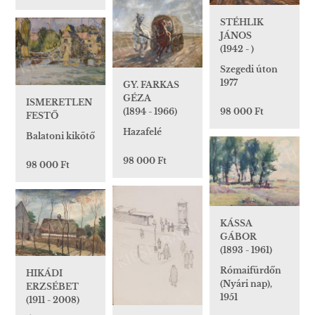
STÉHLIK
JÁNOS
(1942 - )
Szegedi úton
1977
GY. FARKAS
GÉZA
ISMERETLEN
98 000 Ft
(1894 - 1966)
FESTŐ
Hazafelé
Balatoni kikötő
98 000 Ft
98 000 Ft
KÁSSA
GÁBOR
(1893 - 1961)
Rómaifürdőn
HIKÁDI
(Nyári nap),
ERZSÉBET
1951
(1911 - 2008)