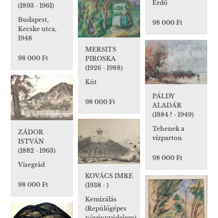
Erdő
(1893 - 1961)
Budapest,
98 000 Ft
Kecske utca,
1948
MERSITS
98 000 Ft
PIROSKA
(1926 - 1988)
Kút
PÁLDY
98 000 Ft
ALADÁR
(1884 ? - 1949)
Tehenek a
ZÁDOR
vízparton
ISTVÁN
(1882 - 1963)
98 000 Ft
Visegrád
KOVÁCS IMRE
98 000 Ft
(1938 - )
Kemizálás
(Repülőgépes
növényvédelem),