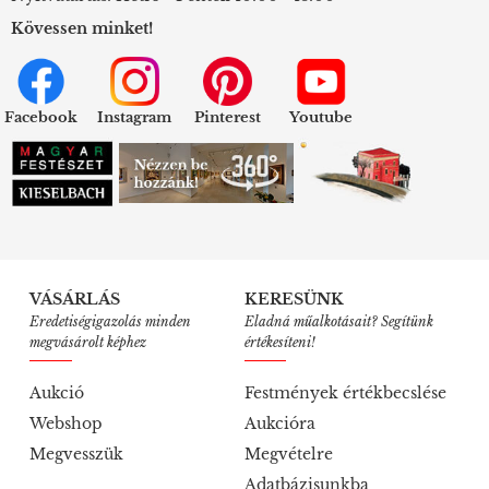
Kövessen minket!
Facebook
Instagram
Pinterest
Youtube
VÁSÁRLÁS
KERESÜNK
Eredetiségigazolás minden
Eladná műalkotásait? Segítünk
megvásárolt képhez
értékesíteni!
Aukció
Festmények értékbecslése
Webshop
Aukcióra
Megvesszük
Megvételre
Adatbázisunkba