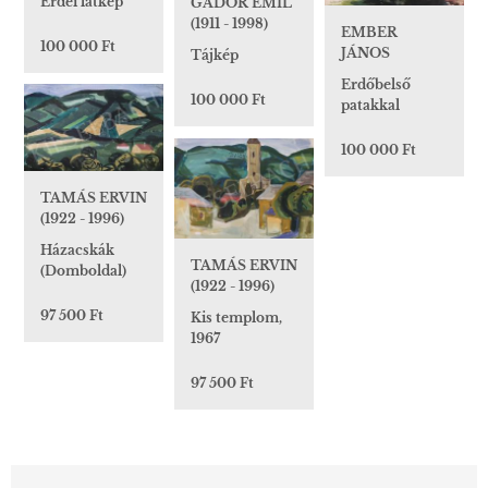
Erdei látkép
GÁDOR EMIL
(1911 - 1998)
EMBER
100 000 Ft
JÁNOS
Tájkép
Erdőbelső
100 000 Ft
patakkal
100 000 Ft
TAMÁS ERVIN
(1922 - 1996)
Házacskák
TAMÁS ERVIN
(Domboldal)
(1922 - 1996)
97 500 Ft
Kis templom,
1967
97 500 Ft