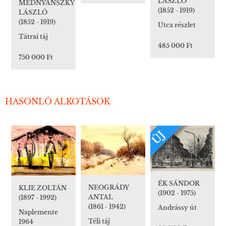
LÁSZLÓ
MEDNYÁNSZKY
(1852 - 1919)
LÁSZLÓ
(1852 - 1919)
Utca részlet
Tátrai táj
485 000 Ft
750 000 Ft
HASONLÓ ALKOTÁSOK
ÚJ
ÉK SÁNDOR
NEOGRÁDY
KLIE ZOLTÁN
(1902 - 1975)
ANTAL
(1897 - 1992)
(1861 - 1942)
Andrássy út
Naplemente
Téli táj
1964