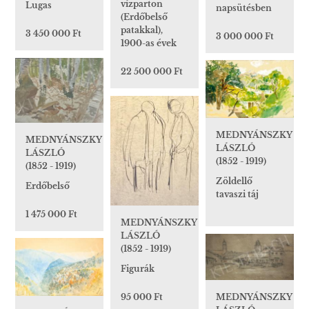
vízparton
Lugas
napsütésben
(Erdőbelső
patakkal),
3 450 000 Ft
3 000 000 Ft
1900-as évek
22 500 000 Ft
MEDNYÁNSZKY
MEDNYÁNSZKY
LÁSZLÓ
LÁSZLÓ
(1852 - 1919)
(1852 - 1919)
Zöldellő
Erdőbelső
tavaszi táj
1 475 000 Ft
MEDNYÁNSZKY
LÁSZLÓ
(1852 - 1919)
Figurák
95 000 Ft
MEDNYÁNSZKY