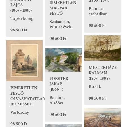
(1895 - 1977)
ISMERETLEN
LAJOS
MAGYAR
Piknik a
(1867 - 1933)
FESTŐ
szabadban
Tápéti komp
Szabadban,
98 500 Ft
1910-es évek
98 500 Ft
98 500 Ft
MESTERHÁZY
KÁLMÁN
(1857 - 1898)
FORSTER
JAKAB
Birkák
ISMERETLEN
(1946 - )
FESTŐ
Balaton,
98 500 Ft
OLVASHATATLAN
Alsóörs
JELZÉSSEL
Vártorony
98 500 Ft
98 500 Ft