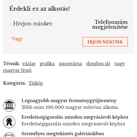
Érdekli ez az alkotás?
Telefonszám
- Hívjon minket:
megjelenítése
- Vagy
ÍRJON NEKÜNK
Témák:
vázlat
grafika
panoráma
dombos táj
nagy
magyar festő
Kategória:
Tájkép
Legnagyobb magyar festménygyűjtemény
Több mint 100.000 magyar művészi alkotás.
Eredetiségigazolás minden megvásárolt képhez
Eredetiségigazolás minden megvásárolt képhez
Személyes megtekintés galériánkban