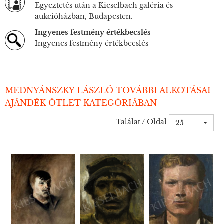
Egyeztetés után a Kieselbach galéria és
aukcióházban, Budapesten.
Ingyenes festmény értékbecslés
Ingyenes festmény értékbecslés
MEDNYÁNSZKY LÁSZLÓ TOVÁBBI ALKOTÁSAI
AJÁNDÉK ÖTLET KATEGÓRIÁBAN
Találat / Oldal
25