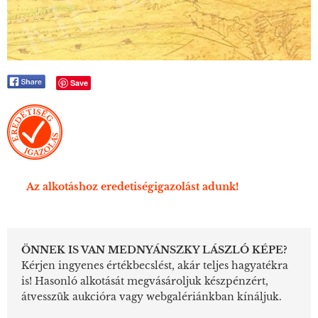
Save
Az alkotáshoz eredetiségigazolást adunk!
ÖNNEK IS VAN MEDNYÁNSZKY LÁSZLÓ KÉPE?
Kérjen ingyenes értékbecslést, akár teljes hagyatékra
is! Hasonló alkotását megvásároljuk készpénzért,
átvesszük aukcióra vagy webgalériánkban kínáljuk.