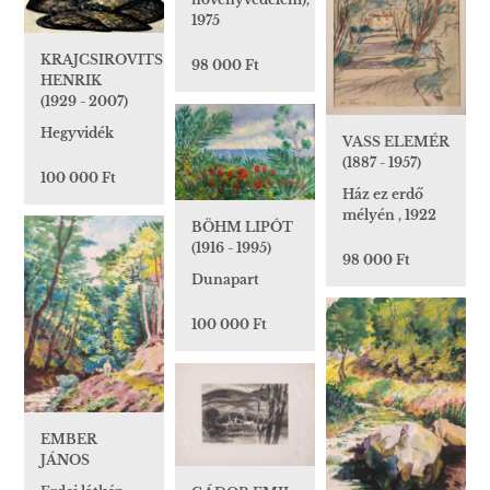
1975
KRAJCSIROVITS
98 000 Ft
HENRIK
(1929 - 2007)
Hegyvidék
VASS ELEMÉR
(1887 - 1957)
100 000 Ft
Ház ez erdő
mélyén , 1922
BÖHM LIPÓT
(1916 - 1995)
98 000 Ft
Dunapart
100 000 Ft
EMBER
JÁNOS