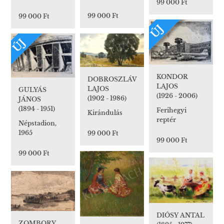
99 000 Ft
99 000 Ft
99 000 Ft
ÚJ
ÚJ
KONDOR
DOBROSZLÁV
LAJOS
LAJOS
GULYÁS
(1926 - 2006)
(1902 - 1986)
JÁNOS
(1894 - 1951)
Ferihegyi
Kirándulás
reptér
Népstadion,
1965
99 000 Ft
99 000 Ft
99 000 Ft
DIÓSY ANTAL
ZOMBORY