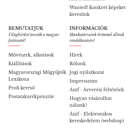
Wanted! Konkrét képeket
keresünk
BEMUTATJUK
INFORMÁCIÓK
Világhírűvé tesszük a magyar
Munkatársaink örömmel állnak
festészetet!
rendelkezésére!
Művészek, alkotások
Hírek
Kiállítások
Rólunk
Magyarországi Műgyűjtők
Jogi nyilatkozat
Lexikona
Impresszum
Profi kereső
Ászf - Árverési feltételek
Postatakarékpénztár
Hogyan vásárolhat
nálunk?
Ászf - Elektronikus
kereskedelem (webshop)