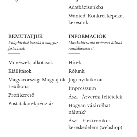
Adatbázisunkba
Wanted! Konkrét képeket
keresünk
BEMUTATJUK
INFORMÁCIÓK
Világhírűvé tesszük a magyar
Munkatársaink örömmel állnak
festészetet!
rendelkezésére!
Művészek, alkotások
Hírek
Kiállítások
Rólunk
Magyarországi Műgyűjtők
Jogi nyilatkozat
Lexikona
Impresszum
Profi kereső
Ászf - Árverési feltételek
Postatakarékpénztár
Hogyan vásárolhat
nálunk?
Ászf - Elektronikus
kereskedelem (webshop)