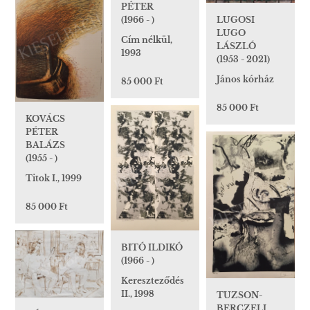
PÉTER
LUGOSI
(1966 - )
LUGO
Cím nélkül,
LÁSZLÓ
1993
(1953 - 2021)
János kórház
85 000 Ft
85 000 Ft
KOVÁCS
PÉTER
BALÁZS
(1955 - )
Titok I., 1999
85 000 Ft
BITÓ ILDIKÓ
(1966 - )
Kereszteződés
II., 1998
TUZSON-
BERCZELI