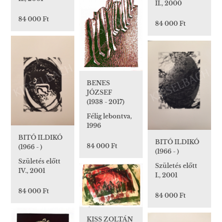
II., 2000
84 000 Ft
84 000 Ft
BENES
JÓZSEF
(1938 - 2017)
Félig lebontva,
1996
BITÓ ILDIKÓ
BITÓ ILDIKÓ
84 000 Ft
(1966 - )
(1966 - )
Születés előtt
Születés előtt
IV., 2001
I., 2001
84 000 Ft
84 000 Ft
KISS ZOLTÁN