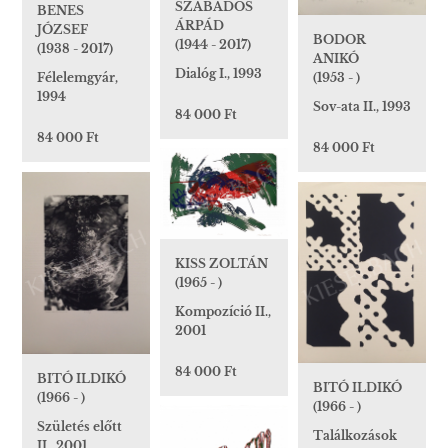
SZABADOS
BENES
ÁRPÁD
JÓZSEF
BODOR
(1944 - 2017)
(1938 - 2017)
ANIKÓ
Dialóg I., 1993
(1953 - )
Félelemgyár,
1994
Sov-ata II., 1993
84 000 Ft
84 000 Ft
84 000 Ft
KISS ZOLTÁN
(1965 - )
Kompozíció II.,
2001
84 000 Ft
BITÓ ILDIKÓ
BITÓ ILDIKÓ
(1966 - )
(1966 - )
Születés előtt
Találkozások
II., 2001