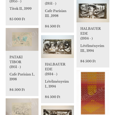
(1955 - )
(1951 - )
Titok II., 1999
Cafe Parisian
III. ,1998
85 000 Ft
84 500 Ft
HALBAUER
EDE
(1934 - )
Létélményeim
III., 1994
PATAKI
84 500 Ft
TIBOR
HALBAUER
(1951 - )
EDE
(1934 - )
Cafe Parisian I.,
1998
Létélményeim
I., 1994
84 500 Ft
84 500 Ft