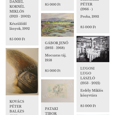
DÁNIEL
PÉTER
85 000 Ft
KORNÉL
(1966 - )
MIKLÓS
(1923 - 2002)
Proba, 1993
Készülődő
85 000 Ft
lányok, 1992
85 000 Ft
GÁBOR JENŐ
(1893 - 1968)
Mocsaras táj,
1958
LUGOSI
85 000 Ft
LUGO
LÁSZLÓ
(1953 - 2021)
Erdély Miklós
könyvtára
KOVÁCS
85 000 Ft
PÉTER
PATAKI
BALÁZS
TIBOR