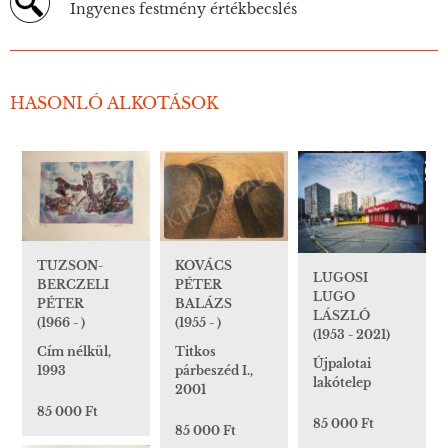
Ingyenes festmény értékbecslés
HASONLÓ ALKOTÁSOK
TUZSON-
KOVÁCS
LUGOSI
BERCZELI
PÉTER
LUGO
PÉTER
BALÁZS
LÁSZLÓ
(1966 - )
(1955 - )
(1953 - 2021)
Cím nélkül,
Titkos
Újpalotai
1993
párbeszéd I.,
lakótelep
2001
85 000 Ft
85 000 Ft
85 000 Ft