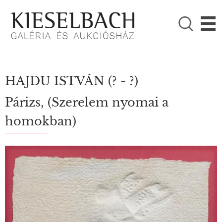
KÉRJÜK VÁLASSZON!

Festmények
Fotográfia
HAJDU ISTVÁN
(? - ?)
Párizs, (Szerelem nyomai a
homokban)