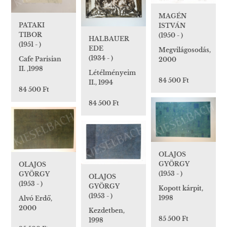
MAGÉN
PATAKI
ISTVÁN
TIBOR
(1950 - )
HALBAUER
(1951 - )
EDE
Megvilágosodás,
(1934 - )
Cafe Parisian
2000
II. ,1998
Létélményeim
84 500 Ft
II., 1994
84 500 Ft
84 500 Ft
OLAJOS
GYÖRGY
OLAJOS
(1953 - )
GYÖRGY
OLAJOS
(1953 - )
GYÖRGY
Kopott kárpit,
(1953 - )
1998
Alvó Erdő,
2000
Kezdetben,
85 500 Ft
1998