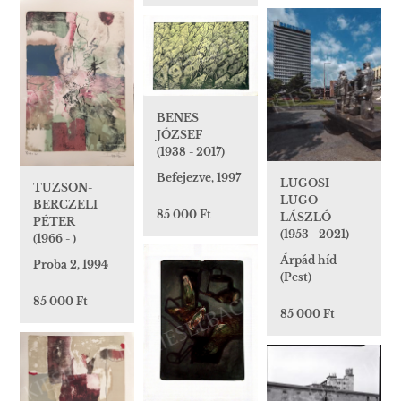
BENES
JÓZSEF
(1938 - 2017)
Befejezve, 1997
LUGOSI
TUZSON-
LUGO
BERCZELI
85 000 Ft
LÁSZLÓ
PÉTER
(1953 - 2021)
(1966 - )
Árpád híd
Proba 2, 1994
(Pest)
85 000 Ft
85 000 Ft