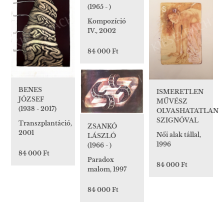
(1965 - )
Kompozíció
IV., 2002
84 000 Ft
BENES
ISMERETLEN
JÓZSEF
MŰVÉSZ
(1938 - 2017)
OLVASHATATLAN
SZIGNÓVAL
Transzplantáció,
ZSANKÓ
2001
Női alak tállal,
LÁSZLÓ
1996
(1966 - )
84 000 Ft
Paradox
84 000 Ft
malom, 1997
84 000 Ft