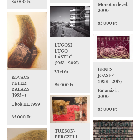
85 000 Ft
Monoton levél,
2000
85 000 Ft
LUGOSI
LUGO
LÁSZLÓ
(1953 - 2021)
BENES
Váci út
JÓZSEF
KOVÁCS
(1938 - 2017)
PÉTER
85 000 Ft
BALÁZS
Eutanázia,
(1955 - )
2000
Titok III., 1999
85 000 Ft
85 000 Ft
TUZSON-
BERCZELI