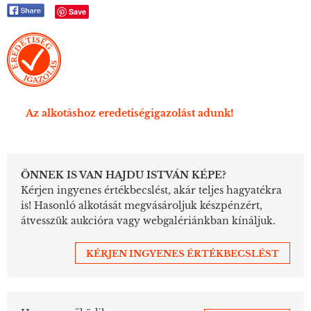
Save
Az alkotáshoz eredetiségigazolást adunk!
ÖNNEK IS VAN HAJDU ISTVÁN KÉPE?
Kérjen ingyenes értékbecslést, akár teljes hagyatékra
is! Hasonló alkotását megvásároljuk készpénzért,
átvesszük aukcióra vagy webgalériánkban kínáljuk.
KÉRJEN INGYENES ÉRTÉKBECSLÉST