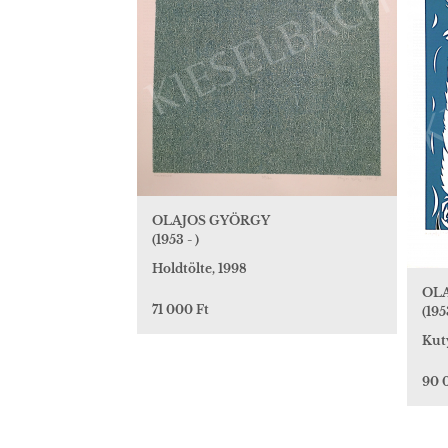
OLAJOS GYÖRGY
(1953 - )
Holdtölte, 1998
OL
71 000 Ft
(195
Kuty
90 