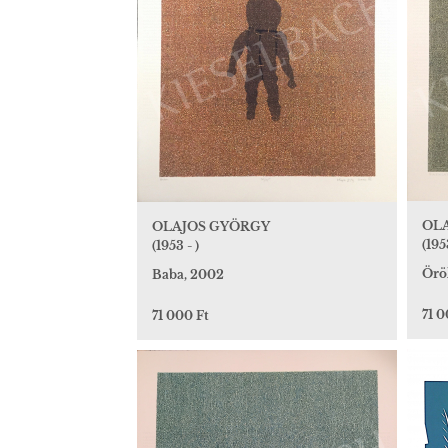
OL
OLAJOS GYÖRGY
(195
(1953 - )
Örök
Baba, 2002
71 0
71 000 Ft