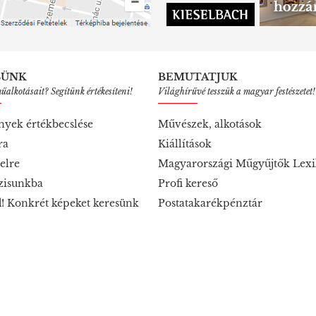
SÜNK
BEMUTATJUK
alkotásait? Segítünk értékesíteni!
Világhírűvé tesszük a magyar festészetet!
nyek értékbecslése
Művészek, alkotások
ra
Kiállítások
elre
Magyarországi Műgyűjtők Lex
zisunkba
Profi kereső
! Konkrét képeket keresünk
Postatakarékpénztár