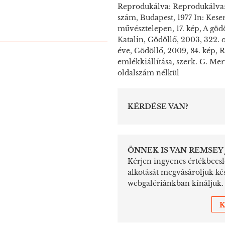
Reprodukálva: Reprodukálva: M
szám, Budapest, 1977 In: Kese
művésztelepen, 17. kép, A göd
Katalin, Gödöllő, 2003, 322. 
éve, Gödöllő, 2009, 84. kép,
emlékkiállítása, szerk. G. Me
oldalszám nélkül
KÉRDÉSE VAN?
ÖNNEK IS VAN REMSEY
Kérjen ingyenes értékbecslé
alkotását megvásároljuk ké
webgalériánkban kínáljuk.
K