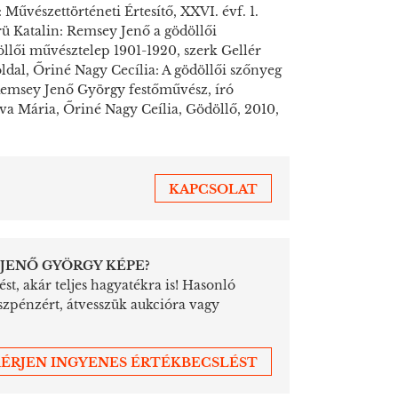
űvészettörténeti Értesítő, XXVI. évf. 1.
rü Katalin: Remsey Jenő a gödöllői
öllői művésztelep 1901-1920, szerk Gellér
oldal, Őriné Nagy Cecília: A gödöllői szőnyeg
 Remsey Jenő György festőművész, író
rva Mária, Őriné Nagy Ceília, Gödöllő, 2010,
KAPCSOLAT
 JENŐ GYÖRGY KÉPE?
st, akár teljes hagyatékra is! Hasonló
szpénzért, átvesszük aukcióra vagy
ÉRJEN INGYENES ÉRTÉKBECSLÉST