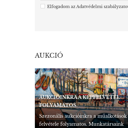
Elfogadom az
Adatvédelmi szabályzato
AUKCIÓ
AUKCIÓINKRA A KÉPFELVÉTEL
FOLYAMATOS.
Szezonális aukcióinkra a műalkotások
felvétele folyamatos. Munkatársaink