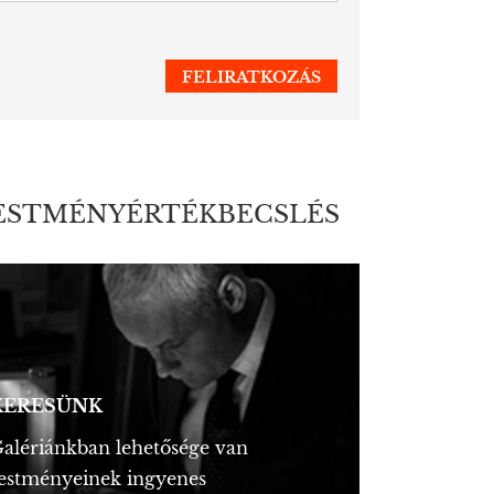
ESTMÉNYÉRTÉKBECSLÉS
KERESÜNK
alériánkban lehetősége van
estményeinek ingyenes