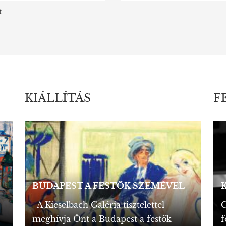
t
KIÁLLÍTÁS
F
BUDAPEST A FESTŐK SZEMÉVEL
A Kieselbach Galéria tisztelettel
G
meghívja Önt a Budapest a festők
f