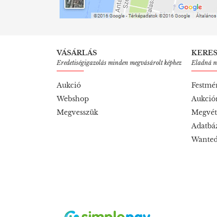
VÁSÁRLÁS
KERE
Eredetiségigazolás minden megvásárolt képhez
Eladná mű
Aukció
Festmé
Webshop
Aukció
Megvesszük
Megvét
Adatbá
Wanted