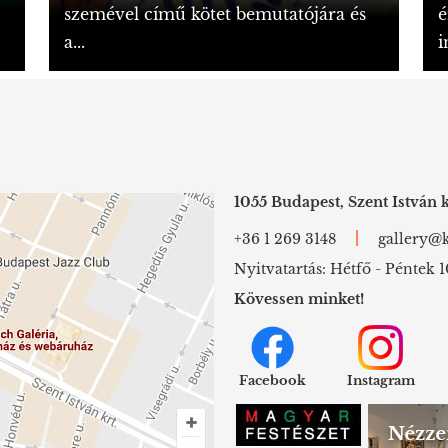
szemével című kötet bemutatójára és
é
a...
i
1055 Budapest, Szent István k
|
+36 1 269 3148
gallery@k
Nyitvatartás: Hétfő - Péntek 1
Kövessen minket!
Facebook
Instagram