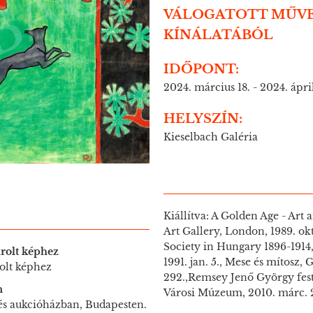
VÁLOGATOTT MŰVE
KÍNÁLATÁBÓL
IDŐPONT:
2024. március 18. - 2024. ápril
HELYSZÍN:
Kieselbach Galéria
Kiállítva: A Golden Age - Art
Art Gallery, London, 1989. okt
Society in Hungary 1896-1914
rolt képhez
1991. jan. 5., Mese és mítosz,
olt képhez
292.,Remsey Jenő György fest
n
Városi Múzeum, 2010. márc. 20
 és aukcióházban, Budapesten.