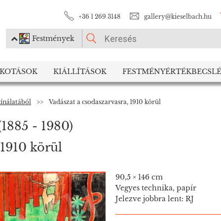
+36 1 269 3148
gallery@kieselbach.hu
Festmények
KÉRJÜK VÁLASSZON!
LKOTÁSOK
KIÁLLÍTÁSOK
FESTMÉNYÉRTÉKBECSLÉ
Festmények
Fotográfia
kínálatából
>>
Vadászat a csodaszarvasra, 1910 körül
(1885 - 1980)
 1910 körül
90,5 × 146 cm
Vegyes technika, papír
Jelezve jobbra lent: RJ