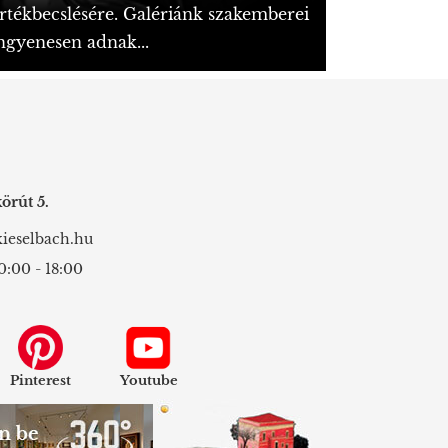
rtékbecslésére. Galériánk szakemberei
ngyenesen adnak...
örút 5.
ieselbach.hu
0:00 - 18:00
Pinterest
Youtube