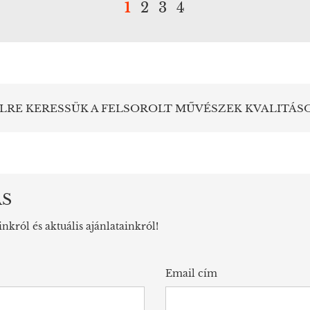
1
2
3
4
LRE KERESSÜK A FELSOROLT MŰVÉSZEK KVALITÁS
ÁS
inkról és aktuális ajánlatainkról!
Email cím