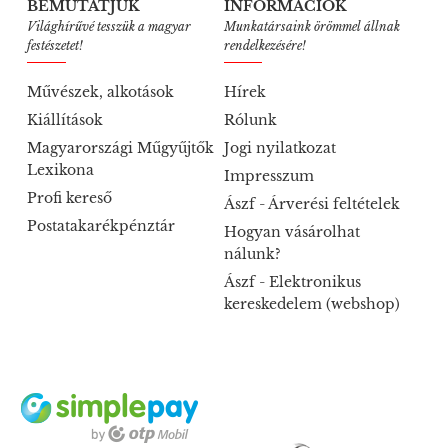
BEMUTATJUK
INFORMÁCIÓK
Világhírűvé tesszük a magyar
Munkatársaink örömmel állnak
festészetet!
rendelkezésére!
Művészek, alkotások
Hírek
Kiállítások
Rólunk
Magyarországi Műgyűjtők
Jogi nyilatkozat
Lexikona
Impresszum
Profi kereső
Ászf - Árverési feltételek
Postatakarékpénztár
Hogyan vásárolhat
nálunk?
Ászf - Elektronikus
kereskedelem (webshop)