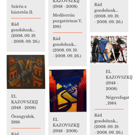
KAZOVSZKIJ
Rád
Szirén a
(1948 - 2008)
gondolunk...
háztetőn II.
Mediterrán
(2008. 09. 19.
purgatórium V,
- 2008. 09. 26.)
Rád
1995
gondolunk...
(2008. 09. 19.
Rád
- 2008. 09. 26.)
gondolunk...
(2008. 09. 19.
- 2008. 09. 26.)
EL
KAZOVSZKIJ
(1948 -
2008)
EL
Négyesfogat
KAZOVSZKIJ
, 1984
(1948 - 2008)
Rád
Őrangyalok,
EL
gondolunk...
1996
KAZOVSZKIJ
(2008. 09. 19.
(1948 - 2008)
- 2008. 09. 26.)
Rád