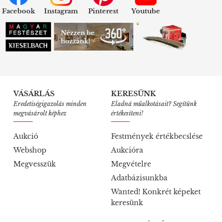
Facebook
Instagram
Pinterest
Youtube
VÁSÁRLÁS
KERESÜNK
Eredetiségigazolás minden
Eladná műalkotásait? Segítünk
megvásárolt képhez
értékesíteni!
Aukció
Festmények értékbecslése
Webshop
Aukcióra
Megvesszük
Megvételre
Adatbázisunkba
Wanted! Konkrét képeket
keresünk