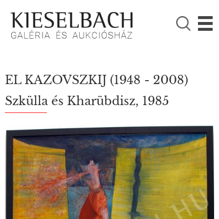
KÉRJÜK VÁLASSZON!

Festmények
Fotográfia
EL KAZOVSZKIJ
(1948 - 2008)
Szkülla és Kharübdisz, 1985