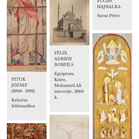
FUCHS
HAJNALKA
Szent Péter
FÉLIX
ADRIEN
BONFILS
Egyiptom,
PITUK
Kairo,
JÓZSEF
Mohamed Ali
(1906 - 1991)
mecsetje , 1880
k.
Krisztus
feltámadása