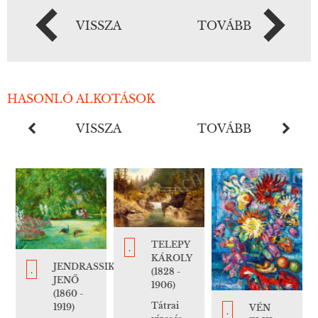
VISSZA
TOVÁBB
HASONLÓ ALKOTÁSOK
VISSZA
TOVÁBB
TELEPY
.
KÁROLY
JENDRASSIK
.
(1828 -
JENŐ
1906)
(1860 -
Tátrai
1919)
VÉN
.