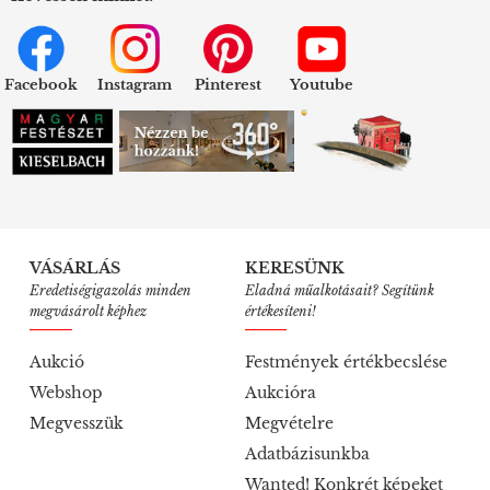
Facebook
Instagram
Pinterest
Youtube
VÁSÁRLÁS
KERESÜNK
Eredetiségigazolás minden
Eladná műalkotásait? Segítünk
megvásárolt képhez
értékesíteni!
Aukció
Festmények értékbecslése
Webshop
Aukcióra
Megvesszük
Megvételre
Adatbázisunkba
Wanted! Konkrét képeket