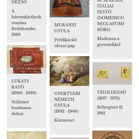
16. SZÁZADI
DEZSŐ
ITÁLIAI
A
FESTŐ
háromkirályok
(DOMENICO
utazása
BECCAFUMI
MURÁNYI
Betlehembe,
KÖRE)
GYULA
1939
Madonna a
Prédikációt
gyermekkel
olvasó pap
LUKÁTS
KATÓ
VÉGH DEZSŐ
(1900 - 1990)
GYERTYÁNI
(1897 - 1972)
NÉMETH
Stühmer
GYULA
Bélyegterv II.
bonbonos
(1892 - 1946)
1961
doboz
Körmenet