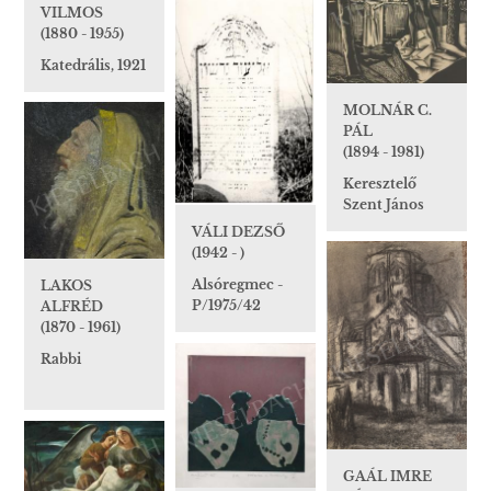
VILMOS
(1880 - 1955)
Katedrális, 1921
MOLNÁR C.
PÁL
(1894 - 1981)
Keresztelő
Szent János
VÁLI DEZSŐ
(1942 - )
Alsóregmec -
LAKOS
P/1975/42
ALFRÉD
(1870 - 1961)
Rabbi
GAÁL IMRE