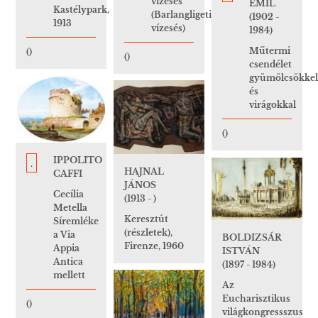
vízesés
EMIL
Kastélypark,
(Barlangligeti
(1902 -
1913
vízesés)
1984)
Műtermi
()
()
csendélet
gyümölcsökkel
és
virágokkal
()
IPPOLITO
.
HAJNAL
CAFFI
JÁNOS
Cecília
(1913 - )
Metella
Keresztút
Síremléke
(részletek),
a Via
BOLDIZSÁR
Firenze, 1960
Appia
ISTVÁN
Antica
(1897 - 1984)
mellett
Az
Eucharisztikus
()
világkongressszus