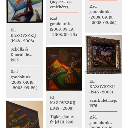
(jugoszlávia
Rád
emlékére)
gondolunk...
(2008. 09. 19.
Rád
- 2008. 09. 26.)
gondolunk...
(2008. 09. 19.
EL
- 2008. 09. 26.)
KAZOVSZKIJ
(1948 - 2008)
Szkülla és
Kharübdisz,
1985
Rád
gondolunk...
EL
(2008. 09. 19.
KAZOVSZKIJ
- 2008. 09. 26.)
(1948 - 2008)
EL
Szürkületi kép,
KAZOVSZKIJ
1976
(1948 - 2008)
Tájkép Janus
Rád
fejjel III. 1991
gondolunk...