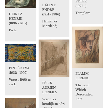
PÉTER
BÁLINT
(1921 - )
ENDRE
Templom
HEINTZ
(1914 - 1986)
HENRIK
Hámán és
(1896 - 1955)
Mordeháj
Pieta
PINTÉR ÉVA
(1932 - 1995)
FLAMM
FERENC
Város , 1960-as
FÉLIX
évek
The Soul
ADRIEN
Which
BONFILS
Descended,
1997
Veronika
kendője (a ház)