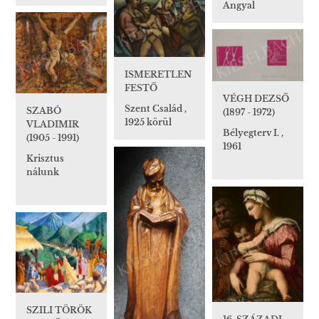
Angyal
ISMERETLEN
FESTŐ
VÉGH DEZSŐ
Szent Család ,
SZABÓ
(1897 - 1972)
1925 körül
VLADIMIR
Bélyegterv I. ,
(1905 - 1991)
1961
Krisztus
nálunk
SZILI TÖRÖK