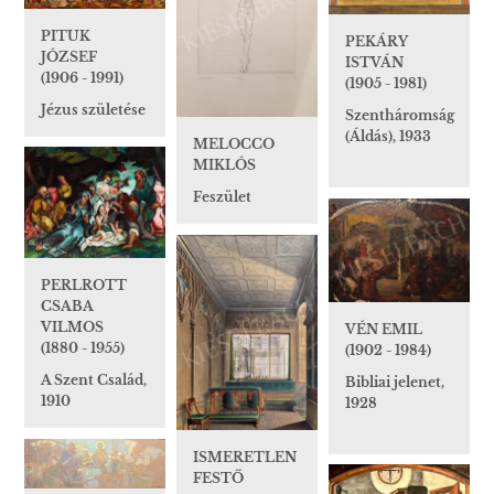
PITUK
PEKÁRY
JÓZSEF
ISTVÁN
(1906 - 1991)
(1905 - 1981)
Jézus születése
Szentháromság
(Áldás), 1933
MELOCCO
MIKLÓS
Feszület
PERLROTT
CSABA
VILMOS
VÉN EMIL
(1880 - 1955)
(1902 - 1984)
A Szent Család,
Bibliai jelenet,
1910
1928
ISMERETLEN
FESTŐ