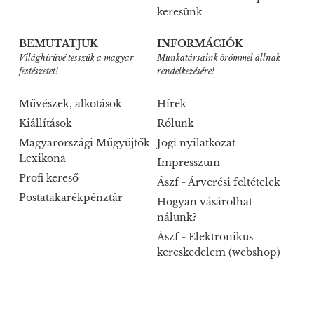
keresünk
BEMUTATJUK
INFORMÁCIÓK
Világhírűvé tesszük a magyar
Munkatársaink örömmel állnak
festészetet!
rendelkezésére!
Művészek, alkotások
Hírek
Kiállítások
Rólunk
Magyarországi Műgyűjtők
Jogi nyilatkozat
Lexikona
Impresszum
Profi kereső
Ászf - Árverési feltételek
Postatakarékpénztár
Hogyan vásárolhat
nálunk?
Ászf - Elektronikus
kereskedelem (webshop)