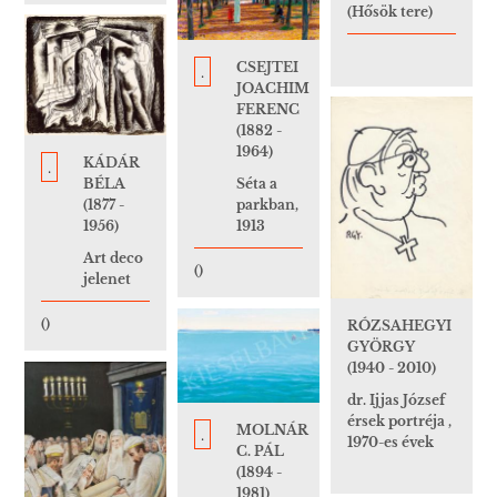
(Hősök tere)
CSEJTEI
.
JOACHIM
FERENC
(1882 -
1964)
KÁDÁR
.
BÉLA
Séta a
(1877 -
parkban,
1956)
1913
Art deco
()
jelenet
()
RÓZSAHEGYI
GYÖRGY
(1940 - 2010)
dr. Ijjas József
érsek portréja ,
MOLNÁR
.
1970-es évek
C. PÁL
(1894 -
1981)