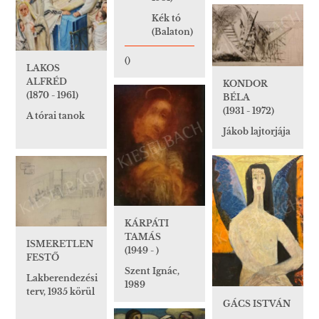
Kék tó
(Balaton)
()
LAKOS
ALFRÉD
KONDOR
(1870 - 1961)
BÉLA
(1931 - 1972)
A tórai tanok
Jákob lajtorjája
KÁRPÁTI
TAMÁS
ISMERETLEN
(1949 - )
FESTŐ
Szent Ignác,
Lakberendezési
1989
terv, 1935 körül
GÁCS ISTVÁN