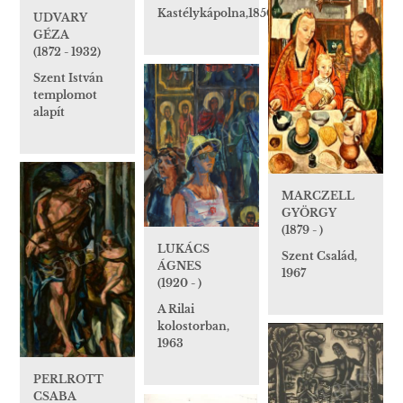
Kastélykápolna,1850
UDVARY
GÉZA
(1872 - 1932)
Szent István
templomot
alapít
MARCZELL
GYÖRGY
(1879 - )
LUKÁCS
Szent Család,
ÁGNES
1967
(1920 - )
A Rilai
kolostorban,
1963
PERLROTT
CSABA