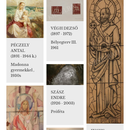
VÉGH DEZSŐ
(1897 - 1972)
Bélyegterv III.
PÉCZELY
1961
ANTAL
(1891 - 1944 k.)
Madonna
gyermekkel ,
1930s
SZÁSZ
ENDRE
(1926 - 2003)
Próféta