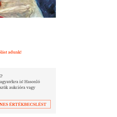
lást adunk!
E?
hagyatékra is! Hasonló
sszük aukcióra vagy
ENES ÉRTÉKBECSLÉST