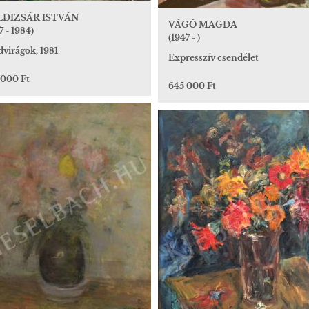
LDIZSÁR ISTVÁN
VÁGÓ MAGDA
7 - 1984)
(1947 - )
virágok, 1981
Expresszív csendélet
 000 Ft
645 000 Ft