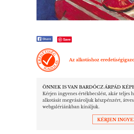
Save
Az alkotáshoz eredetiségigazo
ÖNNEK IS VAN BARDÓCZ ÁRPÁD KÉP
Kérjen ingyenes értékbecslést, akár teljes 
alkotását megvásároljuk készpénzért, átve
webgalériánkban kínáljuk.
KÉRJEN INGY