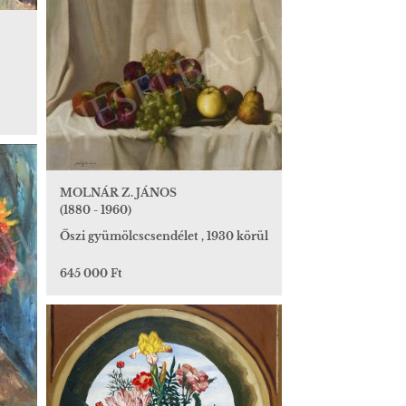
MOLNÁR Z. JÁNOS
(1880 - 1960)
Őszi gyümölcscsendélet , 1930 körül
645 000 Ft