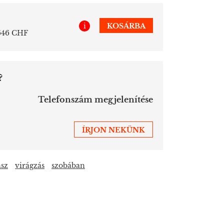
i
KOSÁRBA
 646 CHF
?
Telefonszám megjelenítése
ÍRJON NEKÜNK
sz
virágzás
szobában