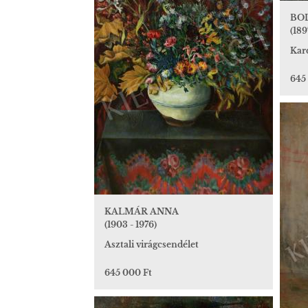
BO
(189
Kard
645
KALMÁR ANNA
(1903 - 1976)
Asztali virágcsendélet
645 000 Ft