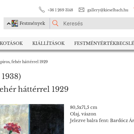
+36 1 269 3148
gallery@kieselbach.hu
Festmények
KÉRJÜK VÁLASSZON!
LKOTÁSOK
KIÁLLÍTÁSOK
FESTMÉNYÉRTÉKBECSLÉ
Festmények
Fotográfia
piros, fehér háttérrel 1929
 1938)
ehér háttérrel 1929
80,5x71,5 cm
Olaj, vászon
Jelezve balra fent: Bardócz Á