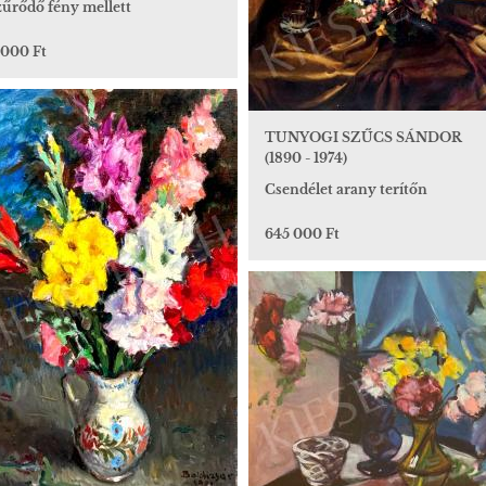
zűrődő fény mellett
 000 Ft
TUNYOGI SZŰCS SÁNDOR
(1890 - 1974)
Csendélet arany terítőn
645 000 Ft