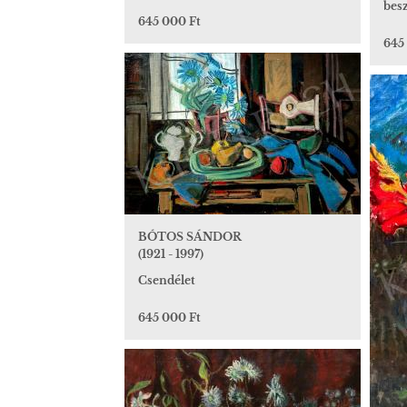
bes
645 000 Ft
645
BÓTOS SÁNDOR
(1921 - 1997)
Csendélet
645 000 Ft