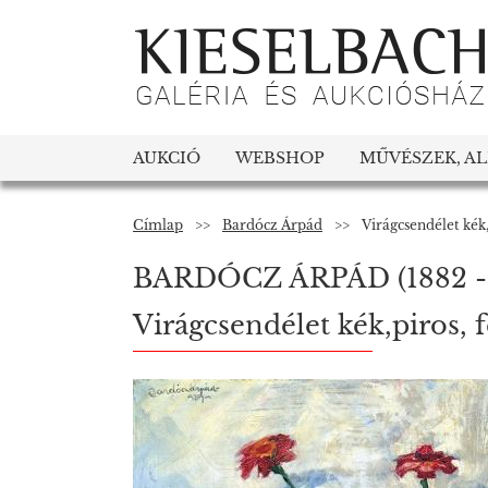
AUKCIÓ
WEBSHOP
MŰVÉSZEK, A
Címlap
>>
Bardócz Árpád
>>
Virágcsendélet kék,
BARDÓCZ ÁRPÁD
(1882 -
Virágcsendélet kék,piros, f