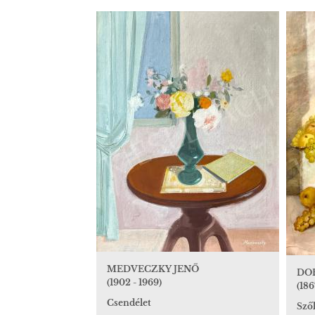
MEDVECZKY JENŐ
DO
(1902 - 1969)
(1867
Csendélet
Szől