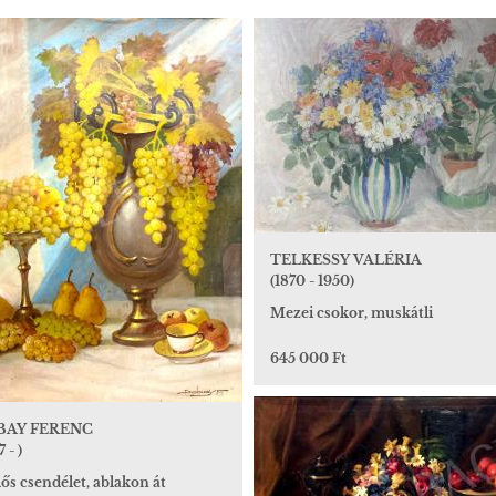
TELKESSY VALÉRIA
(1870 - 1950)
Mezei csokor, muskátli
645 000 Ft
BAY FERENC
 - )
ős csendélet, ablakon át