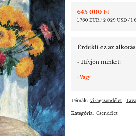
645 000 Ft
1 760 EUR / 2 029 USD / 1
Érdekli ez az alkotás
- Hívjon minket:
- Vagy
Témák:
virágcsendélet
Tava
Kategória:
Csendélet