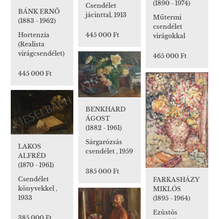
(1890 - 1974)
Csendélet
BÁNK ERNŐ
jácinttal, 1913
Műtermi
(1883 - 1962)
csendélet
445 000 Ft
Hortenzia
virágokkal
(Realista
virágcsendélet)
465 000 Ft
445 000 Ft
BENKHARD
ÁGOST
(1882 - 1961)
Sárgarózsás
LAKOS
csendélet , 1959
ALFRÉD
(1870 - 1961)
385 000 Ft
Csendélet
FARKASHÁZY
könyvekkel ,
MIKLÓS
1933
(1895 - 1964)
Ezüstös
385 000 Ft