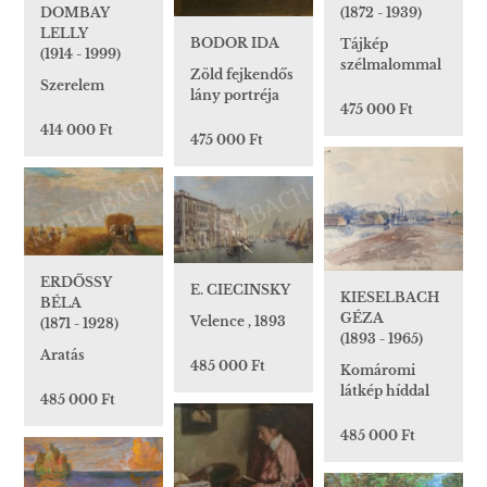
(1872 - 1939)
DOMBAY
LELLY
BODOR IDA
Tájkép
(1914 - 1999)
szélmalommal
Zöld fejkendős
Szerelem
lány portréja
475 000 Ft
414 000 Ft
475 000 Ft
ERDŐSSY
E. CIECINSKY
KIESELBACH
BÉLA
GÉZA
Velence , 1893
(1871 - 1928)
(1893 - 1965)
Aratás
485 000 Ft
Komáromi
látkép híddal
485 000 Ft
485 000 Ft