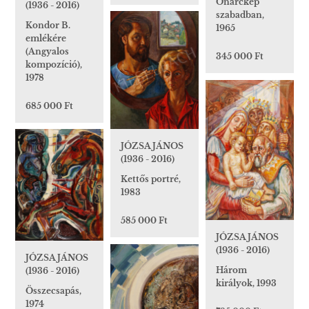
Önarckép
(1936 - 2016)
szabadban,
Kondor B.
1965
emlékére
(Angyalos
345 000 Ft
kompozíció),
1978
685 000 Ft
JÓZSA JÁNOS
(1936 - 2016)
Kettős portré,
1983
585 000 Ft
JÓZSA JÁNOS
(1936 - 2016)
JÓZSA JÁNOS
Három
(1936 - 2016)
királyok, 1993
Összecsapás,
1974