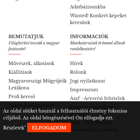
Adatbázisunkba
Wanted! Konkrét képeket
keresünk
BEMUTATJUK
INFORMÁCIÓK
Világhírűvé tesszük a magyar
Munkatársaink örömmel állnak
festészetet!
rendelkezésére!
Művészek, alkotások
Hírek
Kiállítások
Rólunk
Magyarországi Műgyűjtők
Jogi nyilatkozat
Lexikona
Impresszum
Profi kereső
Ászf - Árverési feltételek
Postatakarékpénztár
Hogyan vásárolhat
Az oldal sütiket használ a felhasználói élmény fokozása
nálunk?
céljából. Az oldal böngészésével Ön elfogadja ezt.
Ászf - Elektronikus
Részletek
"
ELFOGADOM
kereskedelem (webshop)