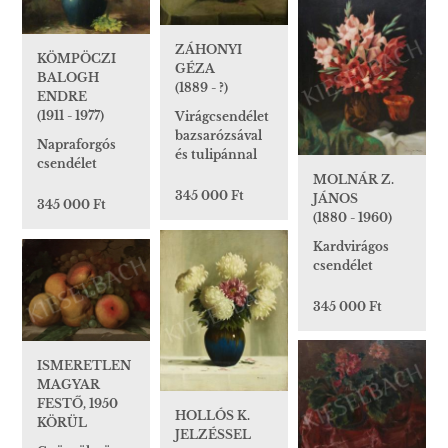
ZÁHONYI
KÖMPÖCZI
GÉZA
BALOGH
(1889 - ?)
ENDRE
(1911 - 1977)
Virágcsendélet
bazsarózsával
Napraforgós
és tulipánnal
csendélet
MOLNÁR Z.
345 000 Ft
JÁNOS
345 000 Ft
(1880 - 1960)
Kardvirágos
csendélet
345 000 Ft
ISMERETLEN
MAGYAR
FESTŐ, 1950
HOLLÓS K.
KÖRÜL
JELZÉSSEL