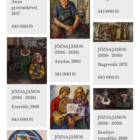
Anya
gyermekével,
545 000 Ft
1957
645 000 Ft
JÓZSA JÁNOS
JÓZSA JÁNOS
(1936 - 2016)
(1936 - 2016)
Anyám, 1980
Nagyerdő, 1973
585 000 Ft
635 000 Ft
JÓZSA JÁNOS
(1936 - 2016)
Enteriőr, 1968
JÓZSA JÁNOS
945 000 Ft
(1936 - 2016)
Kosfejes
JÓZSA JÁNOS
csendélet, 1968