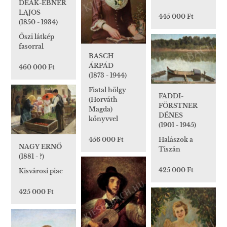
DEÁK-ÉBNER
LAJOS
445 000 Ft
(1850 - 1934)
Őszi látkép
fasorral
BASCH
ÁRPÁD
460 000 Ft
(1873 - 1944)
Fiatal hölgy
FADDI-
(Horváth
FÖRSTNER
Magda)
DÉNES
könyvvel
(1901 - 1945)
456 000 Ft
Halászok a
NAGY ERNŐ
Tiszán
(1881 - ?)
425 000 Ft
Kisvárosi piac
425 000 Ft