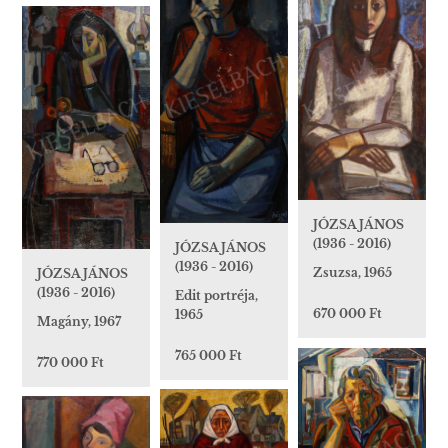
JÓZSA JÁNOS
(1936 - 2016)
JÓZSA JÁNOS
(1936 - 2016)
Zsuzsa, 1965
JÓZSA JÁNOS
(1936 - 2016)
Edit portréja,
670 000 Ft
1965
Magány, 1967
765 000 Ft
770 000 Ft