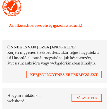
Az alkotáshoz eredetiségigazolást adunk!
ÖNNEK IS VAN JÓZSA JÁNOS KÉPE?
Kérjen ingyenes értékbecslést, akár teljes hagyatékra
is! Hasonló alkotását megvásároljuk készpénzért,
átvesszük aukcióra vagy webgalériánkban kínáljuk.
KÉRJEN INGYENES ÉRTÉKBECSLÉST
Hogyan működik a
RÉSZLETEK
webshop?