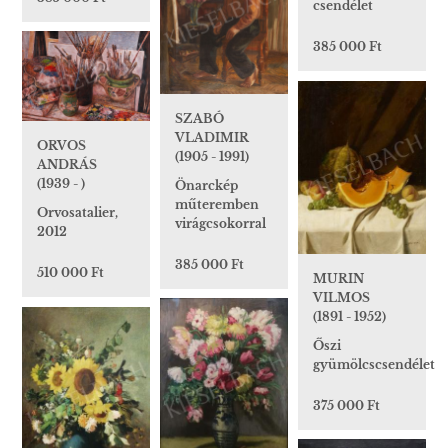
csendélet
385 000 Ft
SZABÓ
VLADIMIR
ORVOS
(1905 - 1991)
ANDRÁS
(1939 - )
Önarckép
műteremben
Orvosatalier,
virágcsokorral
2012
385 000 Ft
510 000 Ft
MURIN
VILMOS
(1891 - 1952)
Őszi
gyümölcscsendélet
375 000 Ft