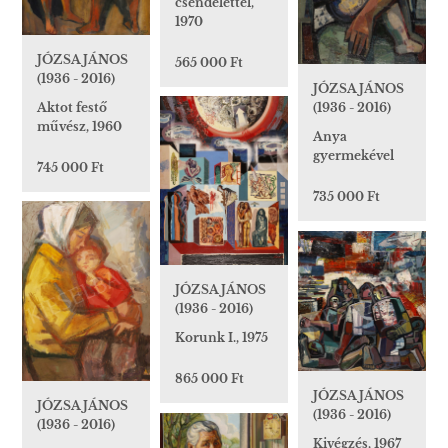
csendélettel,
1970
JÓZSA JÁNOS
565 000 Ft
(1936 - 2016)
JÓZSA JÁNOS
Aktot festő
(1936 - 2016)
művész, 1960
Anya
gyermekével
745 000 Ft
735 000 Ft
JÓZSA JÁNOS
(1936 - 2016)
Korunk I., 1975
865 000 Ft
JÓZSA JÁNOS
JÓZSA JÁNOS
(1936 - 2016)
(1936 - 2016)
Kivégzés, 1967