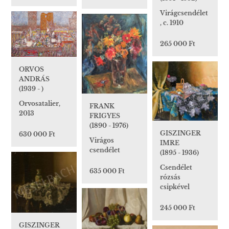
Virágcsendélet
, c. 1910
265 000 Ft
ORVOS
ANDRÁS
(1939 - )
Orvosatalier,
FRANK
2013
FRIGYES
(1890 - 1976)
GISZINGER
630 000 Ft
Virágos
IMRE
csendélet
(1895 - 1936)
Csendélet
635 000 Ft
rózsás
csipkével
245 000 Ft
GISZINGER