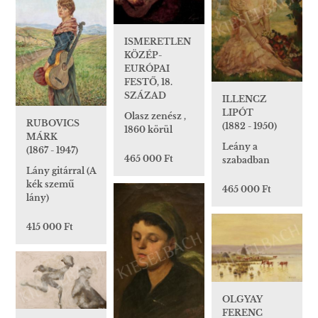
ISMERETLEN
KÖZÉP-
EURÓPAI
FESTŐ, 18.
SZÁZAD
ILLENCZ
LIPÓT
Olasz zenész ,
RUBOVICS
(1882 - 1950)
1860 körül
MÁRK
Leány a
(1867 - 1947)
465 000 Ft
szabadban
Lány gitárral (A
kék szemű
465 000 Ft
lány)
415 000 Ft
OLGYAY
FERENC