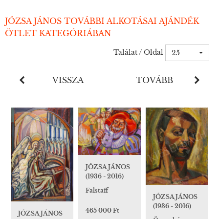
JÓZSA JÁNOS TOVÁBBI ALKOTÁSAI AJÁNDÉK
ÖTLET KATEGÓRIÁBAN
Találat / Oldal
25
VISSZA
TOVÁBB
JÓZSA JÁNOS
(1936 - 2016)
Falstaff
JÓZSA JÁNOS
(1936 - 2016)
465 000 Ft
JÓZSA JÁNOS