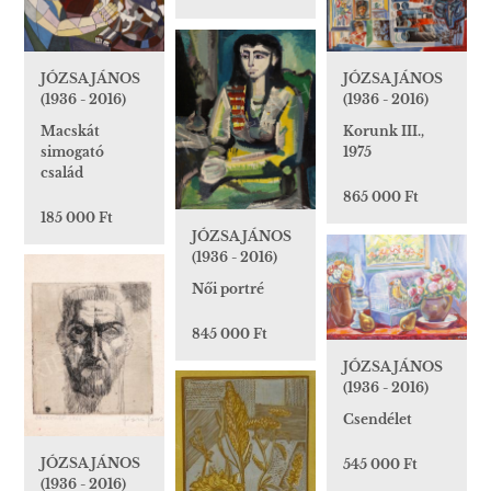
JÓZSA JÁNOS
JÓZSA JÁNOS
(1936 - 2016)
(1936 - 2016)
Macskát
Korunk III.,
simogató
1975
család
865 000 Ft
185 000 Ft
JÓZSA JÁNOS
(1936 - 2016)
Női portré
845 000 Ft
JÓZSA JÁNOS
(1936 - 2016)
Csendélet
JÓZSA JÁNOS
545 000 Ft
(1936 - 2016)