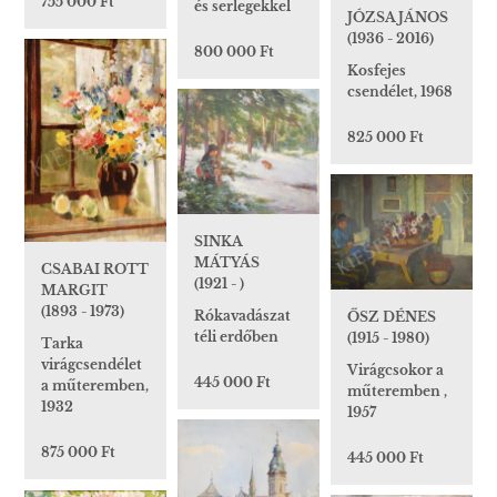
755 000 Ft
és serlegekkel
JÓZSA JÁNOS
(1936 - 2016)
800 000 Ft
Kosfejes
csendélet, 1968
825 000 Ft
SINKA
MÁTYÁS
CSABAI ROTT
(1921 - )
MARGIT
(1893 - 1973)
Rókavadászat
ŐSZ DÉNES
téli erdőben
(1915 - 1980)
Tarka
virágcsendélet
Virágcsokor a
445 000 Ft
a műteremben,
műteremben ,
1932
1957
875 000 Ft
445 000 Ft