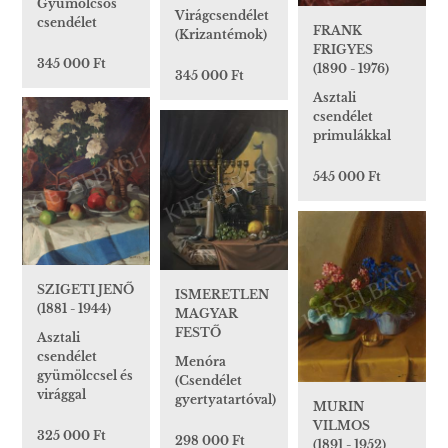
Gyümölcsös
Virágcsendélet
csendélet
FRANK
(Krizantémok)
FRIGYES
345 000 Ft
(1890 - 1976)
345 000 Ft
Asztali
csendélet
primulákkal
545 000 Ft
SZIGETI JENŐ
ISMERETLEN
(1881 - 1944)
MAGYAR
FESTŐ
Asztali
csendélet
Menóra
gyümölccsel és
(Csendélet
virággal
gyertyatartóval)
MURIN
VILMOS
325 000 Ft
298 000 Ft
(1891 - 1952)