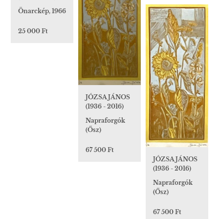
Önarckép, 1966
25 000 Ft
JÓZSA JÁNOS
(1936 - 2016)
Napraforgók
(Ősz)
67 500 Ft
JÓZSA JÁNOS
(1936 - 2016)
Napraforgók
(Ősz)
67 500 Ft