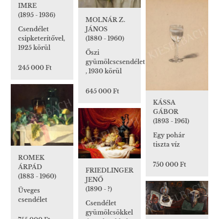
IMRE
(1895 - 1936)
MOLNÁR Z.
Csendélet
JÁNOS
csipketerítővel,
(1880 - 1960)
1925 körül
Őszi
gyümölcscsendélet
245 000 Ft
, 1930 körül
645 000 Ft
KÁSSA
GÁBOR
(1893 - 1961)
Egy pohár
tiszta víz
ROMEK
750 000 Ft
ÁRPÁD
FRIEDLINGER
(1883 - 1960)
JENŐ
(1890 - ?)
Üveges
csendélet
Csendélet
gyümölcsökkel