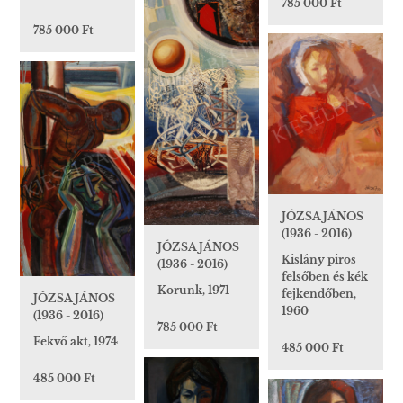
785 000 Ft
785 000 Ft
JÓZSA JÁNOS
(1936 - 2016)
JÓZSA JÁNOS
Kislány piros
(1936 - 2016)
felsőben és kék
Korunk, 1971
fejkendőben,
JÓZSA JÁNOS
1960
(1936 - 2016)
785 000 Ft
Fekvő akt, 1974
485 000 Ft
485 000 Ft