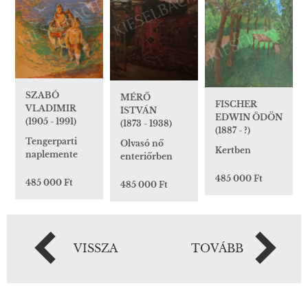
SZABÓ
MÉRŐ
FISCHER
VLADIMIR
ISTVÁN
EDWIN ÖDÖN
(1905 - 1991)
(1873 - 1938)
(1887 - ?)
Tengerparti
Olvasó nő
Kertben
naplemente
enteriőrben
485 000 Ft
485 000 Ft
485 000 Ft
VISSZA
TOVÁBB