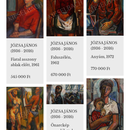
JÓZSA JÁNOS
JÓZSA JÁNOS
JÓZSA JÁNOS
(1936 - 2016)
(1936 - 2016)
(1936 - 2016)
Anyám, 1972
Faluszélén,
Fiatal asszony
1962
ablak előtt, 1961
770 000 Ft
670 000 Ft
545 000 Ft
JÓZSA JÁNOS
(1936 - 2016)
Önarckép