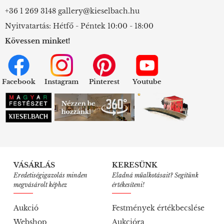
+36 1 269 3148
gallery@kieselbach.hu
Nyitvatartás: Hétfő - Péntek 10:00 - 18:00
Kövessen minket!
Facebook
Instagram
Pinterest
Youtube
VÁSÁRLÁS
KERESÜNK
Eredetiségigazolás minden
Eladná műalkotásait? Segítünk
megvásárolt képhez
értékesíteni!
Aukció
Festmények értékbecslése
Webshop
Aukcióra