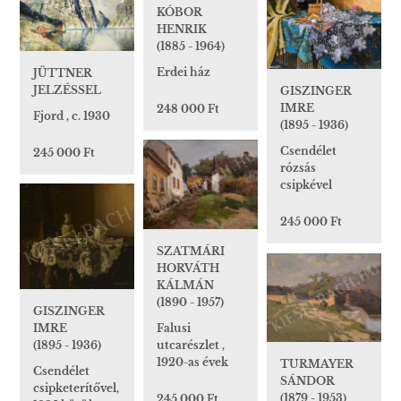
KÓBOR
HENRIK
(1885 - 1964)
Erdei ház
JÜTTNER
JELZÉSSEL
GISZINGER
IMRE
248 000 Ft
Fjord , c. 1930
(1895 - 1936)
Csendélet
245 000 Ft
rózsás
csipkével
245 000 Ft
SZATMÁRI
HORVÁTH
KÁLMÁN
(1890 - 1957)
GISZINGER
IMRE
Falusi
(1895 - 1936)
utcarészlet ,
1920-as évek
TURMAYER
Csendélet
SÁNDOR
csipketerítővel,
(1879 - 1953)
245 000 Ft