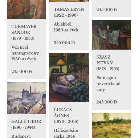
TAMÁS ERVIN
245 000 Ft
(1922 - 1996)
Ablakból ,
TURMAYER
1960-as évek
SÁNDOR
(1879 - 1953)
245 000 Ft
Velencei
harangtorony ,
SZÁSZ
1930-as évek
ISTVÁN
(1878 - 1965)
245 000 Ft
Pamlagon
heverő fiatal
lány
245 000 Ft
LUKÁCS
ÁGNES
(1920 - 2016)
GALLÉ TIBOR
(1896 - 1944)
Hálószobám
sarka, 1966
Budapest,