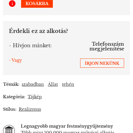
i
KOSÁRBA
Érdekli ez az alkotás?
Telefonszám
- Hívjon minket:
megjelenítése
- Vagy
ÍRJON NEKÜNK
Témák:
szabadban
Állat
tehén
Kategória:
Tájkép
Stílus:
Realizmus
Legnagyobb magyar festménygyűjtemény
Több mint 100.000 magyar művészi alkotás.