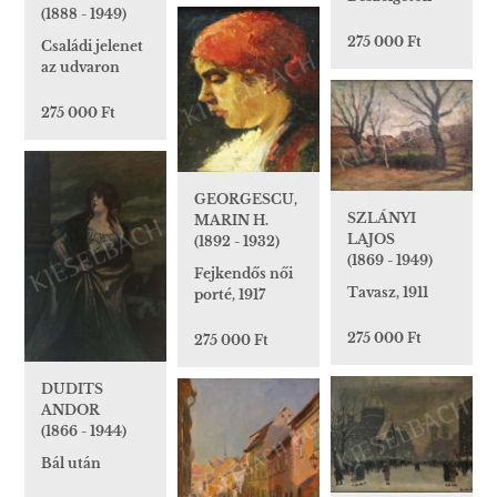
(1888 - 1949)
275 000 Ft
Családi jelenet
az udvaron
275 000 Ft
GEORGESCU,
SZLÁNYI
MARIN H.
LAJOS
(1892 - 1932)
(1869 - 1949)
Fejkendős női
Tavasz, 1911
porté, 1917
275 000 Ft
275 000 Ft
DUDITS
ANDOR
(1866 - 1944)
Bál után