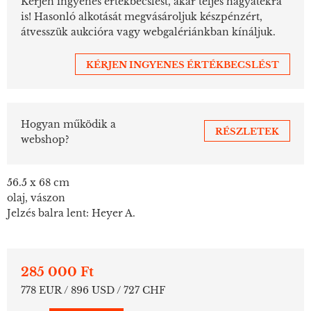
Kérjen ingyenes értékbecslést, akár teljes hagyatékra
is! Hasonló alkotását megvásároljuk készpénzért,
átvesszük aukcióra vagy webgalériánkban kínáljuk.
KÉRJEN INGYENES ÉRTÉKBECSLÉST
Hogyan működik a
RÉSZLETEK
webshop?
56.5 x 68 cm
olaj, vászon
Jelzés balra lent: Heyer A.
285 000 Ft
778 EUR / 896 USD / 727 CHF