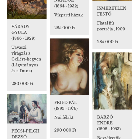
NÁNDOR
(1864 - 1932)
ISMERETLEN
FESTŐ
Vízparti házak
Fiatal fiú
VÁRADY
285 000 Ft
portréja , 1909
GYULA
(1866 - 1929)
285 000 Ft
Tavaszi
virágzás a
Gellért-hegyen
(Lágymányos
és a Duna)
280 000 Ft
FRIED PÁL
(1893 - 1976)
BARZÓ
Női félakt
ENDRE
(1898 - 1953)
290 000 Ft
PÉCSI-PILCH
DEZSŐ
Beszélgetők