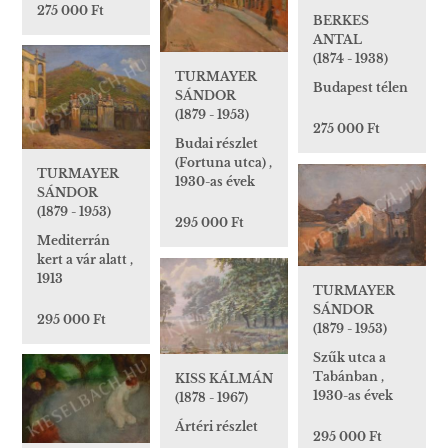
275 000 Ft
BERKES
ANTAL
(1874 - 1938)
TURMAYER
Budapest télen
SÁNDOR
(1879 - 1953)
275 000 Ft
Budai részlet
(Fortuna utca) ,
TURMAYER
1930-as évek
SÁNDOR
(1879 - 1953)
295 000 Ft
Mediterrán
kert a vár alatt ,
1913
TURMAYER
SÁNDOR
295 000 Ft
(1879 - 1953)
Szűk utca a
Tabánban ,
KISS KÁLMÁN
1930-as évek
(1878 - 1967)
Ártéri részlet
295 000 Ft