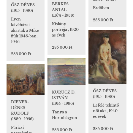
BERKES
ŐSZ DÉNES
Erdőben
ANTAL
(1915 - 1980)
(1874 - 1938)
Ilyen
285 000 Ft
Kislány
kávéházat
portréja , 1920-
akartak a Mike
as évek
fiúk 1946-ban ,
1946
285 000 Ft
285 000 Ft
ŐSZ DÉNES
KURUCZ D.
(1915 - 1980)
ISTVÁN
DIENER-
(1914 - 1996)
Lefelé tekintő
DÉNES
női akt , 1940-
Tanya a
RUDOLF
es évek
Hortobágyon
(1889 - 1956)
Párizsi
285 000 Ft
285 000 Ft