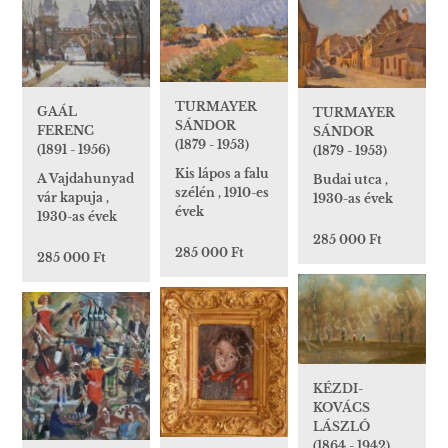
TURMAYER
GAÁL
TURMAYER
SÁNDOR
FERENC
SÁNDOR
(1879 - 1953)
(1891 - 1956)
(1879 - 1953)
Kis lápos a falu
A Vajdahunyad
Budai utca ,
szélén , 1910-es
vár kapuja ,
1930-as évek
évek
1930-as évek
285 000 Ft
285 000 Ft
285 000 Ft
KÉZDI-
KOVÁCS
LÁSZLÓ
(1864 - 1942)