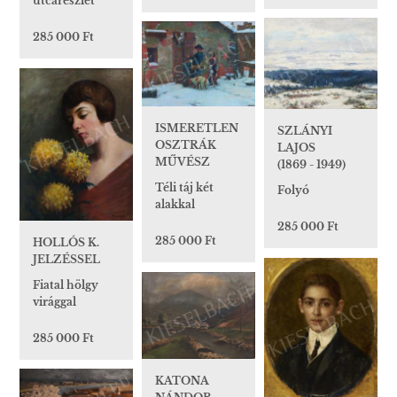
utcarészlet
285 000 Ft
ISMERETLEN
SZLÁNYI
OSZTRÁK
LAJOS
MŰVÉSZ
(1869 - 1949)
Téli táj két
Folyó
alakkal
285 000 Ft
285 000 Ft
HOLLÓS K.
JELZÉSSEL
Fiatal hölgy
virággal
285 000 Ft
KATONA