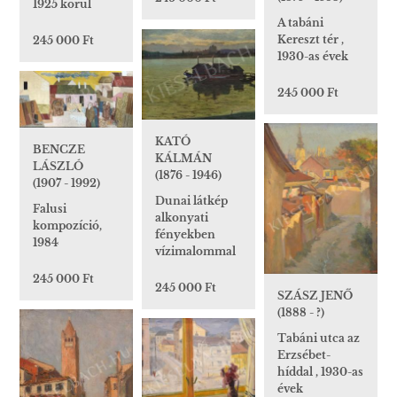
1925 körül
A tabáni
Kereszt tér ,
245 000 Ft
1930-as évek
245 000 Ft
KATÓ
BENCZE
KÁLMÁN
LÁSZLÓ
(1876 - 1946)
(1907 - 1992)
Dunai látkép
Falusi
alkonyati
kompozíció,
fényekben
1984
vízimalommal
245 000 Ft
245 000 Ft
SZÁSZ JENŐ
(1888 - ?)
Tabáni utca az
Erzsébet-
híddal , 1930-as
évek