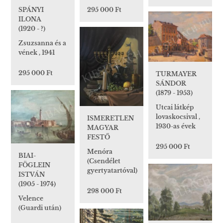
SPÁNYI
295 000 Ft
ILONA
(1920 - ?)
Zsuzsanna és a
vének , 1941
295 000 Ft
TURMAYER
SÁNDOR
(1879 - 1953)
Utcai látkép
lovaskocsival ,
ISMERETLEN
1930-as évek
MAGYAR
FESTŐ
295 000 Ft
Menóra
BIAI-
(Csendélet
FÖGLEIN
gyertyatartóval)
ISTVÁN
(1905 - 1974)
298 000 Ft
Velence
(Guardi után)