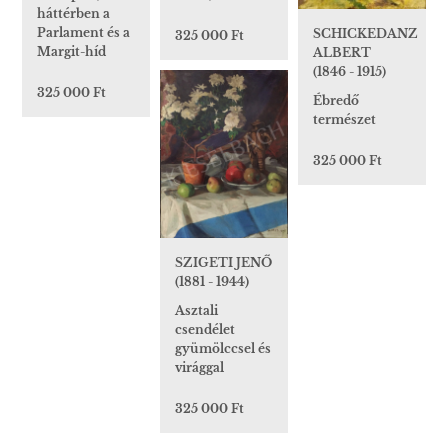
háttérben a
Parlament és a
SCHICKEDANZ
325 000 Ft
Margit-híd
ALBERT
(1846 - 1915)
325 000 Ft
Ébredő
természet
325 000 Ft
SZIGETI JENŐ
(1881 - 1944)
Asztali
csendélet
gyümölccsel és
virággal
325 000 Ft