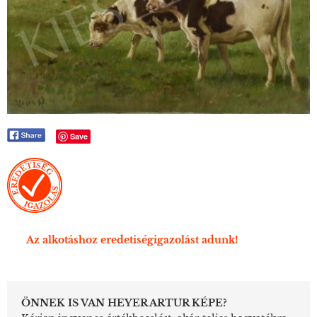
Save
Az alkotáshoz eredetiségigazolást adunk!
ÖNNEK IS VAN HEYER ARTUR KÉPE?