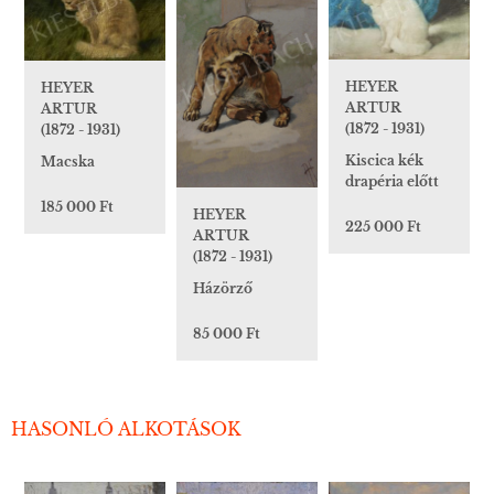
HEYER
HEYER
ARTUR
ARTUR
(1872 - 1931)
(1872 - 1931)
Kiscica kék
Macska
drapéria előtt
185 000 Ft
HEYER
225 000 Ft
ARTUR
(1872 - 1931)
Házörző
85 000 Ft
HASONLÓ ALKOTÁSOK