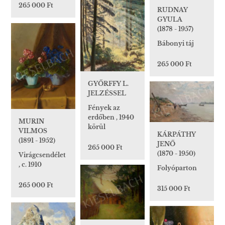
265 000 Ft
RUDNAY
GYULA
(1878 - 1957)
Bábonyi táj
265 000 Ft
GYŐRFFY L.
JELZÉSSEL
Fények az
erdőben , 1940
MURIN
körül
VILMOS
KÁRPÁTHY
(1891 - 1952)
JENŐ
265 000 Ft
(1870 - 1950)
Virágcsendélet
, c. 1910
Folyóparton
265 000 Ft
315 000 Ft