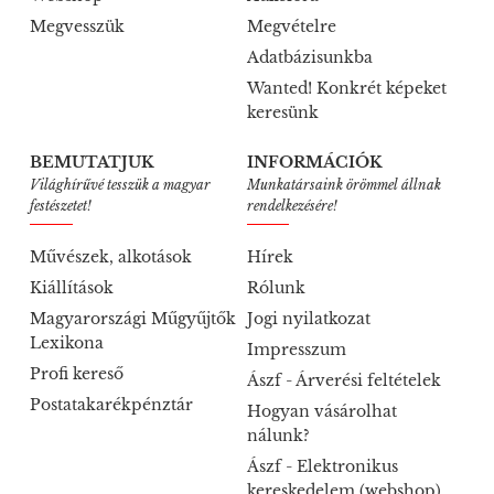
Megvesszük
Megvételre
Adatbázisunkba
Wanted! Konkrét képeket
keresünk
BEMUTATJUK
INFORMÁCIÓK
Világhírűvé tesszük a magyar
Munkatársaink örömmel állnak
festészetet!
rendelkezésére!
Művészek, alkotások
Hírek
Kiállítások
Rólunk
Magyarországi Műgyűjtők
Jogi nyilatkozat
Lexikona
Impresszum
Profi kereső
Ászf - Árverési feltételek
Postatakarékpénztár
Hogyan vásárolhat
nálunk?
Ászf - Elektronikus
kereskedelem (webshop)