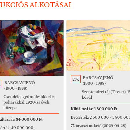
AUKCIÓS ALKOTÁSAI
BARCSAY JENŐ
237.
BARCSAY JENŐ
(1900 - 1988)
.
(1900 - 1988)
Szentendrei táj (Tavasz), 
Csendélet gyümölcsökkel és
körül
poharakkal, 1920-as évek
közepe
Kikiáltási ár:
1 800 000 Ft
Becsérték:
2 600 000
-
3 800 000
áltási ár:
34 000 000 Ft
77. tavaszi aukció
(2025-05-28)
érték:
40 000 000
-