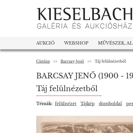
AUKCIÓ
WEBSHOP
MŰVÉSZEK, A
Címlap
>>
Barcsay Jenő
>>
Táj felülnézetből
BARCSAY JENŐ
(1900 - 1
Táj felülnézetből
Témák:
felülnézet
Tájkép
domboldal
pe