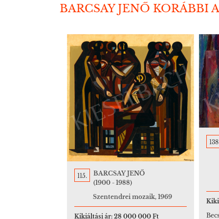
BARCSAY JENŐ KORÁBBI 
138
BARCSAY JENŐ
115.
(1900 - 1988)
Szentendrei mozaik, 1969
Kiki
Becs
Kikiáltási ár:
28 000 000 Ft