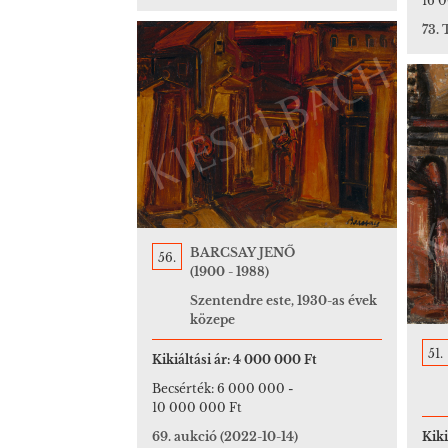
16 
73. 
BARCSAY JENŐ
56.
(1900 - 1988)
Szentendre este, 1930-as évek
közepe
51.
Kikiáltási ár:
4 000 000 Ft
Becsérték:
6 000 000
-
10 000 000 Ft
69. aukció
(2022-10-14)
Kiki