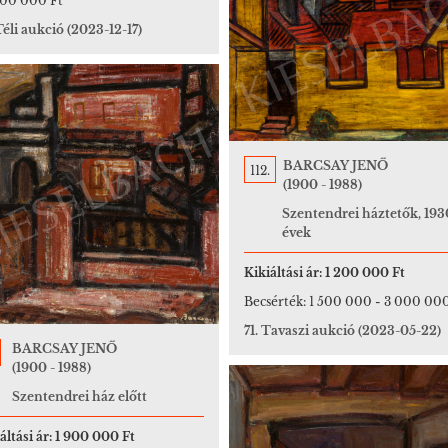
000 000 Ft
Téli aukció
(2023-12-17)
BARCSAY JENŐ
112.
(1900 - 1988)
Szentendrei háztetők, 193
évek
Kikiáltási ár:
1 200 000 Ft
Becsérték:
1 500 000
-
3 000 000
71. Tavaszi aukció
(2023-05-22)
BARCSAY JENŐ
(1900 - 1988)
Szentendrei ház előtt
áltási ár:
1 900 000 Ft