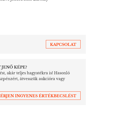
KAPCSOLAT
 JENŐ KÉPE?
st, akár teljes hagyatékra is! Hasonló
szpénzért, átvesszük aukcióra vagy
ÉRJEN INGYENES ÉRTÉKBECSLÉST