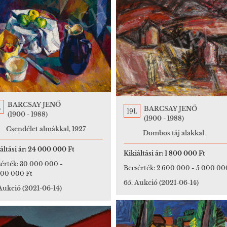
BARCSAY JENŐ
.
BARCSAY JENŐ
191.
(1900 - 1988)
(1900 - 1988)
Csendélet almákkal, 1927
Dombos táj alakkal
áltási ár:
24 000 000 Ft
Kikiáltási ár:
1 800 000 Ft
érték:
30 000 000
-
Becsérték:
2 600 000
-
5 000 00
000 000 Ft
65. Aukció
(2021-06-14)
 Aukció
(2021-06-14)