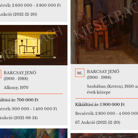
érték:
2 600 000
-
3 800 000 Ft
 Aukció
(2021-12-20)
BARCSAY JENŐ
BARCSAY JENŐ
86.
(1900 - 1988)
(1900 - 1988)
Szobában (Ketten), 1930-a
Alkony, 1970
évek közepe
áltási ár:
700 000 Ft
Kikiáltási ár:
1 900 000 Ft
érték:
900 000
-
1 400 000 Ft
Becsérték:
2 800 000
-
4 000 00
 Aukció
(2021-06-14)
67. Aukció
(2021-12-20)