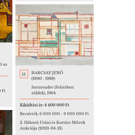
0-as
BARCSAY JENŐ
13.
(1900 - 1988)
Szentendre (Fehérben
 Ft
zöldek), 1964
Kikiáltási ár:
4 400 000 Ft
Becsérték:
6 000 000
-
9 000 000 Ft
2. Háború Utáni és Kortárs Művek
Aukciója
(2023-04-21)