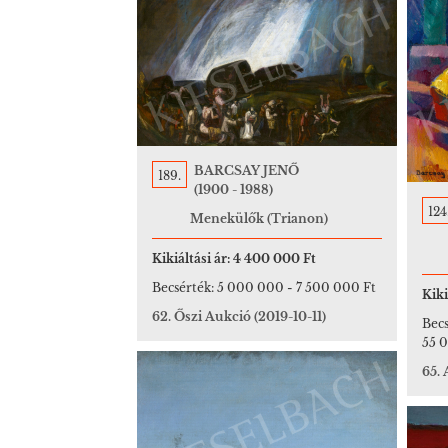
BARCSAY JENŐ
189.
(1900 - 1988)
124
Menekülők (Trianon)
Kikiáltási ár:
4 400 000 Ft
Becsérték:
5 000 000
-
7 500 000 Ft
Kiki
62. Őszi Aukció
(2019-10-11)
Becs
55 
65.