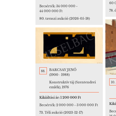
60 
Becsérték:
34 000 000
-
78. 
44 000 000 Ft
80. tavaszi aukció
(2026-05-18)
BARCSAY JENŐ
88.
(1900 - 1988)
10.
Konstruktív táj (Szentendrei
emlék), 1976
Kikiáltási ár:
1 200 000 Ft
Kiki
Becsérték:
2 000 000
-
3 000 000 Ft
Becs
73. Téli aukció
(2023-12-17)