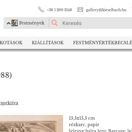
+36 1 269 3148
gallery@kieselbach.hu
Festmények
KÉRJÜK VÁLASSZON!
LKOTÁSOK
KIÁLLÍTÁSOK
FESTMÉNYÉRTÉKBECSLÉ
Festmények
Fotográfia
988)
rspektíva
15,5x15,5 cm
rézkarc, papír
Jelezve balra lent: Barcsay; J