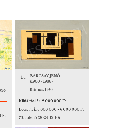
BARCSAY JENŐ
118.
(1900 - 1988)
Ritmus, 1976
1934
Kikiáltási ár:
2 000 000 Ft
Becsérték:
3 000 000
-
6 000 000 Ft
 Ft
76. aukció
(2024-12-10)