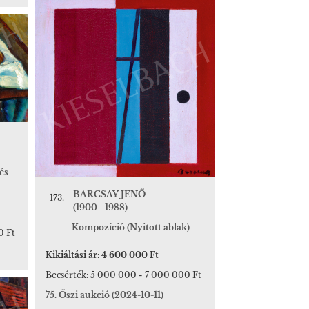
és
BARCSAY JENŐ
173.
(1900 - 1988)
Kompozíció (Nyitott ablak)
0 Ft
Kikiáltási ár:
4 600 000 Ft
Becsérték:
5 000 000
-
7 000 000 Ft
75. Őszi aukció
(2024-10-11)