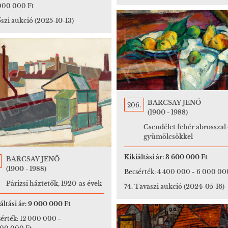
000 000 Ft
őszi aukció
(2025-10-13)
BARCSAY JENŐ
206.
(1900 - 1988)
Csendélet fehér abrosszal 
gyümölcsökkel
Kikiáltási ár:
3 600 000 Ft
BARCSAY JENŐ
(1900 - 1988)
Becsérték:
4 400 000
-
6 000 00
Párizsi háztetők, 1920-as évek
74. Tavaszi aukció
(2024-05-16)
áltási ár:
9 000 000 Ft
érték:
12 000 000
-