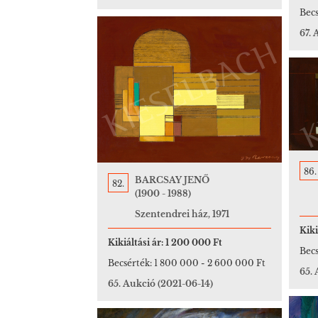
Becs
67.
86.
BARCSAY JENŐ
82.
(1900 - 1988)
Szentendrei ház, 1971
Kiki
Kikiáltási ár:
1 200 000 Ft
Becs
Becsérték:
1 800 000
-
2 600 000 Ft
65.
65. Aukció
(2021-06-14)