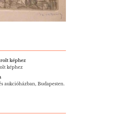
rolt képhez
olt képhez
n
 és aukcióházban, Budapesten.