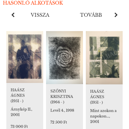
HASONLÓ ALKOTÁSOK
VISSZA
TOVÁBB
HAÁSZ
SZŐNYI
HAÁSZ
ÁGNES
KRISZTINA
ÁGNES
(1951 - )
(1964 - )
(1951 - )
Árnykép II.,
Levél 4., 1998
Mint azokon a
2001
napokon…,
2001
72 500 Ft
73 000 Ft