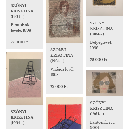
SZŐNYI
KRISZTINA
(1964 - )
SZŐNYI
Piramisok
KRISZTINA
levele, 1998
(1964 - )
72 000 Ft
Bélyeglevél,
1998
SZŐNYI
KRISZTINA
72 000 Ft
(1964 - )
Virágos levél,
1998
72 000 Ft
SZŐNYI
KRISZTINA
SZŐNYI
(1964 - )
KRISZTINA
Fantom levél,
(1964 - )
2001