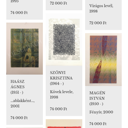
1995
72 000 Ft
Virágos levél,
1998
74 000 Ft
72 000 Ft
SZŐNYI
KRISZTINA
HAÁSZ
(1964 - )
ÁGNES
Kövek levele,
(1951 - )
MAGÉN
1998
ISTVÁN
…ablakként…,
(1950 - )
2001
74 000 Ft
Fényív, 2000
74 000 Ft
74 000 Ft