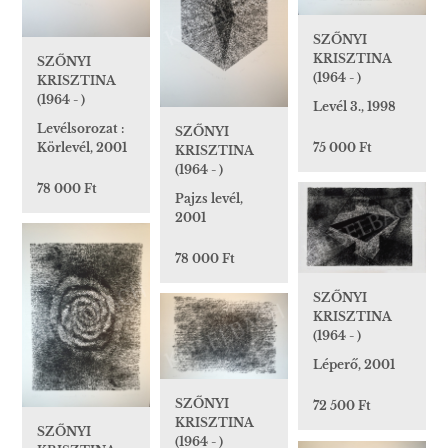
SZŐNYI
KRISZTINA
SZŐNYI
(1964 - )
KRISZTINA
(1964 - )
Levél 3., 1998
Levélsorozat :
SZŐNYI
Körlevél, 2001
75 000 Ft
KRISZTINA
(1964 - )
78 000 Ft
Pajzs levél,
2001
78 000 Ft
SZŐNYI
KRISZTINA
(1964 - )
Léperő, 2001
SZŐNYI
72 500 Ft
KRISZTINA
SZŐNYI
(1964 - )