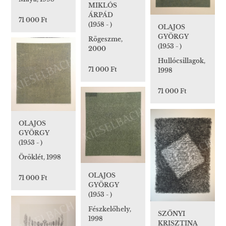
MIKLÓS
ÁRPÁD
71 000 Ft
(1958 - )
OLAJOS
GYÖRGY
Rögeszme,
(1953 - )
2000
Hullócsillagok,
71 000 Ft
1998
71 000 Ft
OLAJOS
GYÖRGY
(1953 - )
Öröklét, 1998
OLAJOS
71 000 Ft
GYÖRGY
(1953 - )
Fészkelőhely,
SZŐNYI
1998
KRISZTINA