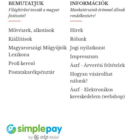
BEMUTATJUK
INFORMÁCIÓK
Világhírűvé tesszük a magyar
Munkatársaink örömmel állnak
festészetet!
rendelkezésére!
Művészek, alkotások
Hírek
Kiállítások
Rólunk
Magyarországi Műgyűjtők
Jogi nyilatkozat
Lexikona
Impresszum
Profi kereső
Ászf - Árverési feltételek
Postatakarékpénztár
Hogyan vásárolhat
nálunk?
Ászf - Elektronikus
kereskedelem (webshop)