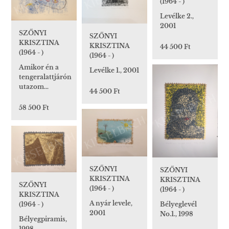
(1964 - )
Levélke 2.,
2001
SZŐNYI
SZŐNYI
KRISZTINA
KRISZTINA
44 500 Ft
(1964 - )
(1964 - )
Amikor én a
Levélke 1., 2001
tengeralattjárón
utazom…
44 500 Ft
58 500 Ft
SZŐNYI
SZŐNYI
KRISZTINA
KRISZTINA
SZŐNYI
(1964 - )
(1964 - )
KRISZTINA
A nyár levele,
Bélyeglevél
(1964 - )
2001
No.1., 1998
Bélyegpiramis,
1998