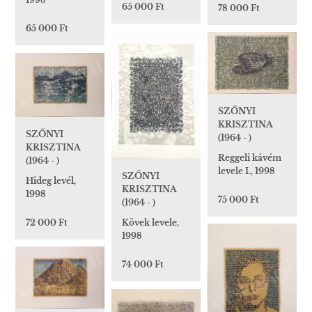
65 000 Ft
78 000 Ft
65 000 Ft
SZŐNYI
KRISZTINA
SZŐNYI
(1964 - )
KRISZTINA
Reggeli kávém
(1964 - )
levele I., 1998
SZŐNYI
Hideg levél,
KRISZTINA
1998
75 000 Ft
(1964 - )
72 000 Ft
Kövek levele,
1998
74 000 Ft