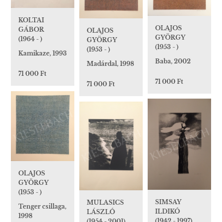
KOLTAI
OLAJOS
GÁBOR
OLAJOS
GYÖRGY
(1964 - )
GYÖRGY
(1953 - )
(1953 - )
Kamikaze, 1993
Baba, 2002
Madárdal, 1998
71 000 Ft
71 000 Ft
71 000 Ft
OLAJOS
GYÖRGY
(1953 - )
SIMSAY
MULASICS
Tenger csillaga,
ILDIKÓ
LÁSZLÓ
1998
(1942 - 1997)
(1954 - 2001)