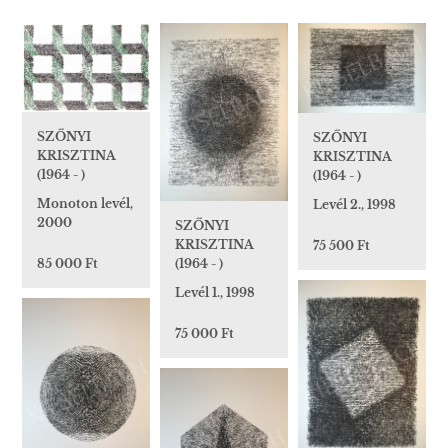
SZŐNYI
SZŐNYI
KRISZTINA
KRISZTINA
(1964 - )
(1964 - )
Monoton levél,
Levél 2., 1998
2000
SZŐNYI
KRISZTINA
75 500 Ft
(1964 - )
85 000 Ft
Levél 1., 1998
75 000 Ft