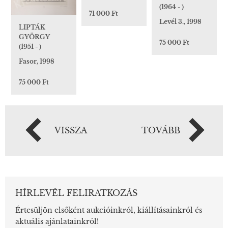
(1964 - )
71 000 Ft
Levél 3., 1998
LIPTÁK
GYÖRGY
75 000 Ft
(1951 - )
Fasor, 1998
75 000 Ft
VISSZA
TOVÁBB
HÍRLEVÉL FELIRATKOZÁS
Értesüljön elsőként aukcióinkról, kiállításainkról és
aktuális ajánlatainkról!