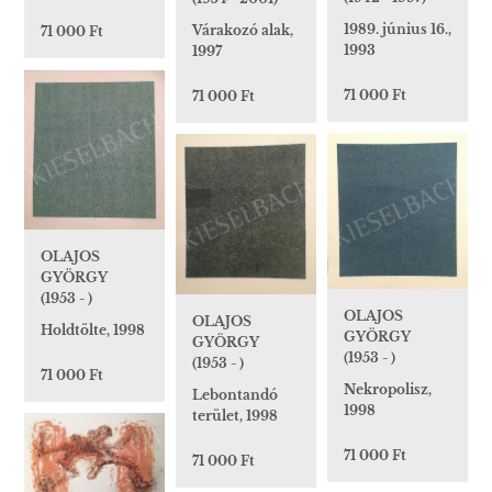
1989. június 16.,
Várakozó alak,
71 000 Ft
1993
1997
71 000 Ft
71 000 Ft
OLAJOS
GYÖRGY
(1953 - )
OLAJOS
OLAJOS
Holdtölte, 1998
GYÖRGY
GYÖRGY
(1953 - )
(1953 - )
71 000 Ft
Nekropolisz,
Lebontandó
1998
terület, 1998
71 000 Ft
71 000 Ft