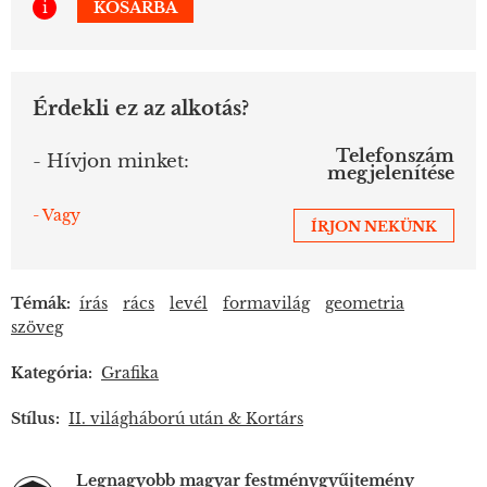
i
KOSÁRBA
Érdekli ez az alkotás?
Telefonszám
- Hívjon minket:
megjelenítése
- Vagy
ÍRJON NEKÜNK
Témák:
írás
rács
levél
formavilág
geometria
szöveg
Kategória:
Grafika
Stílus:
II. világháború után & Kortárs
Legnagyobb magyar festménygyűjtemény