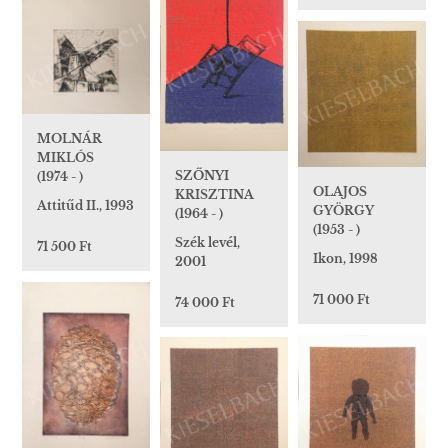
MOLNÁR
MIKLÓS
SZŐNYI
(1974 - )
OLAJOS
KRISZTINA
Attitűd II., 1993
GYÖRGY
(1964 - )
(1953 - )
Szék levél,
71 500 Ft
Ikon, 1998
2001
71 000 Ft
74 000 Ft