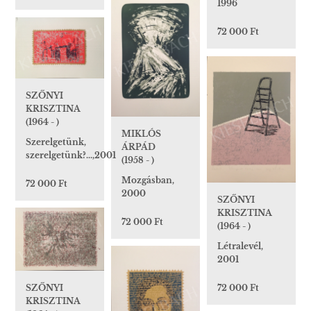
1996
72 000 Ft
SZŐNYI
KRISZTINA
(1964 - )
MIKLÓS
Szerelgetünk,
ÁRPÁD
szerelgetünk?...,2001
(1958 - )
Mozgásban,
72 000 Ft
2000
SZŐNYI
KRISZTINA
72 000 Ft
(1964 - )
Létralevél,
2001
72 000 Ft
SZŐNYI
KRISZTINA