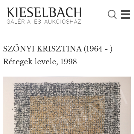
KÉRJÜK VÁLASSZON!

Festmények
Fotográfia
SZŐNYI KRISZTINA
(1964 - )
Rétegek levele, 1998