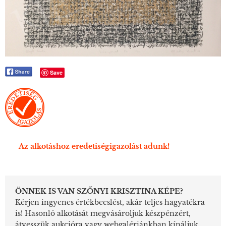
Save
Az alkotáshoz eredetiségigazolást adunk!
ÖNNEK IS VAN SZŐNYI KRISZTINA KÉPE?
Kérjen ingyenes értékbecslést, akár teljes hagyatékra
is! Hasonló alkotását megvásároljuk készpénzért,
átvesszük aukcióra vagy webgalériánkban kínáljuk.