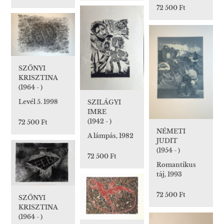
72 500 Ft
SZŐNYI
KRISZTINA
(1964 - )
Levél 5. 1998
SZILÁGYI
IMRE
(1942 - )
72 500 Ft
NÉMETI
A lámpás, 1982
JUDIT
(1954 - )
72 500 Ft
Romantikus
táj, 1993
72 500 Ft
SZŐNYI
KRISZTINA
(1964 - )