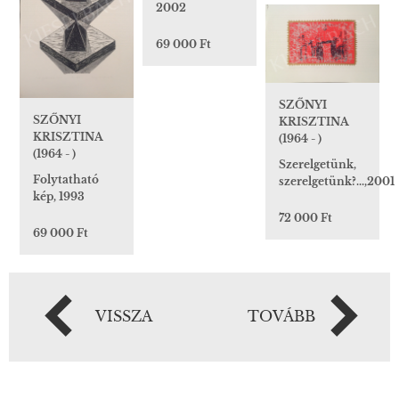
2002
69 000 Ft
SZŐNYI
SZŐNYI
KRISZTINA
KRISZTINA
(1964 - )
(1964 - )
Szerelgetünk,
Folytatható
szerelgetünk?...,2001
kép, 1993
72 000 Ft
69 000 Ft
VISSZA
TOVÁBB