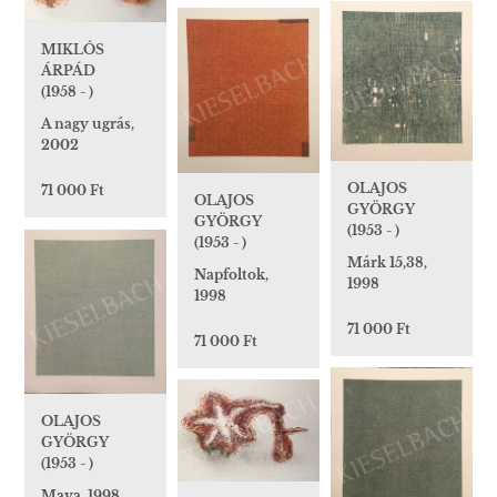
MIKLÓS
ÁRPÁD
(1958 - )
A nagy ugrás,
2002
OLAJOS
71 000 Ft
OLAJOS
GYÖRGY
GYÖRGY
(1953 - )
(1953 - )
Márk 15,38,
Napfoltok,
1998
1998
71 000 Ft
71 000 Ft
OLAJOS
GYÖRGY
(1953 - )
Maya, 1998