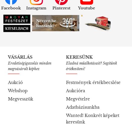
Facebook
Instagram
Pinterest
Youtube
VÁSÁRLÁS
KERESÜNK
Eredetiségigazolás minden
Eladná műalkotásait? Segítünk
megvásárolt képhez
értékesíteni!
Aukció
Festmények értékbecslése
Webshop
Aukcióra
Megvesszük
Megvételre
Adatbázisunkba
Wanted! Konkrét képeket
keresünk