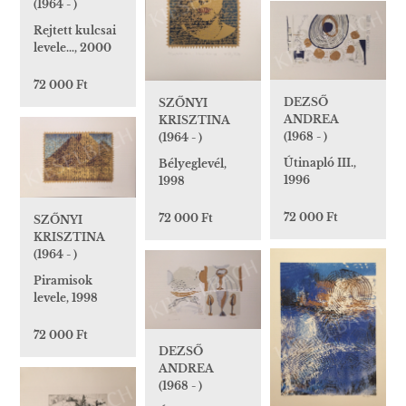
(1964 - )
Rejtett kulcsai
levele…, 2000
72 000 Ft
DEZSŐ
SZŐNYI
ANDREA
KRISZTINA
(1968 - )
(1964 - )
Útinapló III.,
Bélyeglevél,
1996
1998
72 000 Ft
72 000 Ft
SZŐNYI
KRISZTINA
(1964 - )
Piramisok
levele, 1998
72 000 Ft
DEZSŐ
ANDREA
(1968 - )