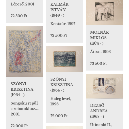
Léperő, 2001
KALMÁR
ISTVÁN
(1949 - )
72 500 Ft
Kentaúr, 1997
MOLNÁR
72 500 Ft
MIKLÓS
(1974 - )
Átirat, 1993
73 500 Ft
SZŐNYI
SZŐNYI
KRISZTINA
KRISZTINA
(1964 - )
(1964 - )
Hideg levél,
Songoku repül
1998
DEZSŐ
a robotokhoz…,
ANDREA
2001
72 000 Ft
(1968 - )
Útinapló II.,
72 000 Ft