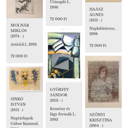
Útinapló I.,
1996
HAÁSZ
ÁGNES
72 000 Ft
(1951 - )
MOLNÁR
Naplabirintus,
MIKLÓS
1998
(1974 - )
Attitűd I., 1993
72 000 Ft
72 000 Ft
GYŐRFFY
SÁNDOR
SINKÓ
(1951 - )
ISTVÁN
Kemény és
(1951 - )
lágy formák I.,
SZŐNYI
Naptárlapok
1993
KRISZTINA
Gábor fiammal,
(1964 - )