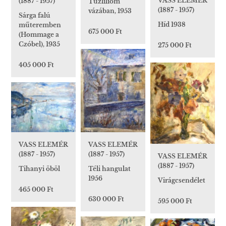
VASS ELEMÉR
(1887 - 1957)
Tűzliliom
(1887 - 1957)
vázában, 1953
Sárga falú
Híd 1938
műteremben
675 000 Ft
(Hommage a
Czóbel), 1935
275 000 Ft
405 000 Ft
VASS ELEMÉR
VASS ELEMÉR
(1887 - 1957)
(1887 - 1957)
VASS ELEMÉR
(1887 - 1957)
Tihanyi öböl
Téli hangulat
1956
Virágcsendélet
465 000 Ft
630 000 Ft
595 000 Ft