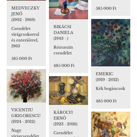
MEDVECZKY
585 000 Ft
JENŐ
(1902 - 1969)
BIKÁCSI
Csendélet
DANIELA
virágcsokorral
(1943 - )
és enteriőrrel,
1963
Rózsaszín
csendélet
585 000 Ft
485 000 Ft
EMERIC
(1919 - 2012)
Kék bogáncsok
485 000 Ft
VICENTIU
KÁROLYI
GRIGORESCU
ERNŐ
(1924 - 2012)
(1923 - 2016)
Nagy
Csendélet
virágcsendélet