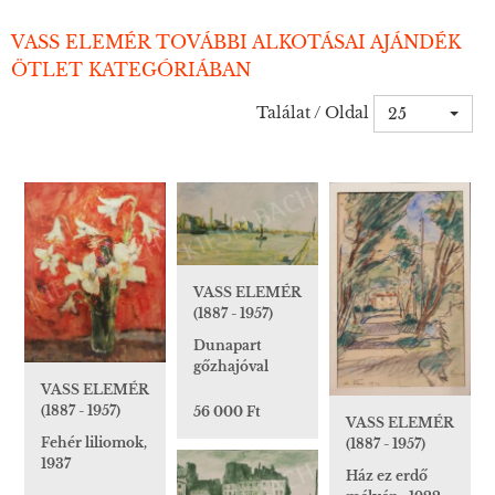
VASS ELEMÉR TOVÁBBI ALKOTÁSAI AJÁNDÉK
ÖTLET KATEGÓRIÁBAN
Találat / Oldal
25
VASS ELEMÉR
(1887 - 1957)
Dunapart
gőzhajóval
VASS ELEMÉR
(1887 - 1957)
56 000 Ft
VASS ELEMÉR
Fehér liliomok,
(1887 - 1957)
1937
Ház ez erdő