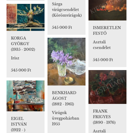
Sárga
virágcsendélet
(Körömvirágok)
545 000 Ft
ISMERETLEN
FESTŐ
KORGA
Asztali
GYÖRGY
csendélet
(1935 - 2002)
Irisz
545 000 Ft
545 000 Ft
BENKHARD
ÁGOST
(1882 - 1961)
FRANK
Virágok
FRIGYES
üvegpohárban
EIGEL
(1890 - 1976)
1955
ISTVÁN
(1922 - )
Asztali