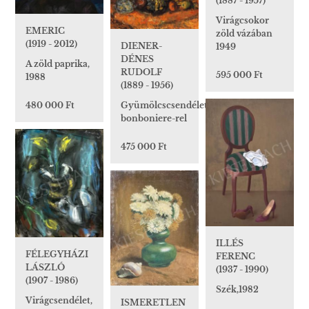
(1887 - 1957)
Virágcsokor
EMERIC
zöld vázában
(1919 - 2012)
DIENER-
1949
DÉNES
A zöld paprika,
RUDOLF
595 000 Ft
1988
(1889 - 1956)
Gyümölcscsendélet
480 000 Ft
bonboniere-rel
475 000 Ft
ILLÉS
FÉLEGYHÁZI
FERENC
LÁSZLÓ
(1937 - 1990)
(1907 - 1986)
Szék,1982
Virágcsendélet,
ISMERETLEN