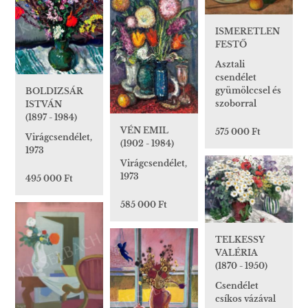
ISMERETLEN
FESTŐ
Asztali
csendélet
gyümölccsel és
BOLDIZSÁR
szoborral
ISTVÁN
(1897 - 1984)
VÉN EMIL
575 000 Ft
Virágcsendélet,
(1902 - 1984)
1973
Virágcsendélet,
1973
495 000 Ft
585 000 Ft
TELKESSY
VALÉRIA
(1870 - 1950)
Csendélet
csíkos vázával