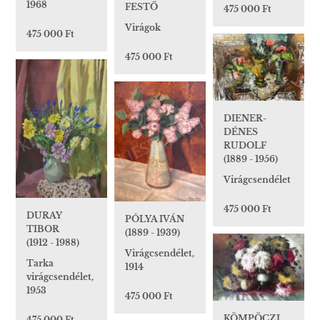
1968
FESTŐ
475 000 Ft
Virágok
475 000 Ft
475 000 Ft
DIENER-
DÉNES
RUDOLF
(1889 - 1956)
Virágcsendélet
475 000 Ft
DURAY
PÓLYA IVÁN
TIBOR
(1889 - 1939)
(1912 - 1988)
Virágcsendélet,
Tarka
1914
virágcsendélet,
1953
475 000 Ft
KÖMPÖCZI
475 000 Ft