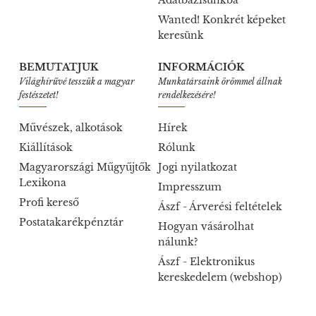
Adatbázisunkba
Wanted! Konkrét képeket
keresünk
BEMUTATJUK
INFORMÁCIÓK
Világhírűvé tesszük a magyar
Munkatársaink örömmel állnak
festészetet!
rendelkezésére!
Művészek, alkotások
Hírek
Kiállítások
Rólunk
Magyarországi Műgyűjtők
Jogi nyilatkozat
Lexikona
Impresszum
Profi kereső
Ászf - Árverési feltételek
Postatakarékpénztár
Hogyan vásárolhat
nálunk?
Ászf - Elektronikus
kereskedelem (webshop)