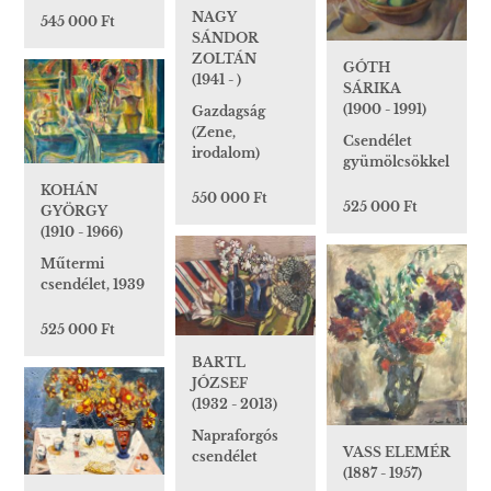
NAGY
545 000 Ft
SÁNDOR
ZOLTÁN
GÓTH
(1941 - )
SÁRIKA
(1900 - 1991)
Gazdagság
(Zene,
Csendélet
irodalom)
gyümölcsökkel
KOHÁN
550 000 Ft
525 000 Ft
GYÖRGY
(1910 - 1966)
Műtermi
csendélet, 1939
525 000 Ft
BARTL
JÓZSEF
(1932 - 2013)
Napraforgós
VASS ELEMÉR
csendélet
(1887 - 1957)