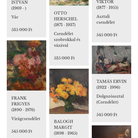
VIKTOR
ISTVÁN
(1877 - 1955)
(1969 - )
OTTO
Asztali
Vác
HERSCHEL
csendélet
(1871 - 1937)
535 000 Ft
Csendélet
545 000 Ft
szobrokkal és
vázával
535 000 Ft
TAMÁS ERVIN
(1922 - 1996)
Dolgozóasztal
FRANK
(Csendélet)
FRIGYES
(1890 - 1976)
545 000 Ft
Virágcsendélet
BALOGH
MARGIT
545 000 Ft
(1898 - 1965)