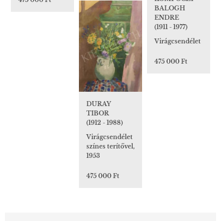
BALOGH
ENDRE
(1911 - 1977)
Virágcsendélet
475 000 Ft
DURAY
TIBOR
(1912 - 1988)
Virágcsendélet
színes terítővel,
1953
475 000 Ft