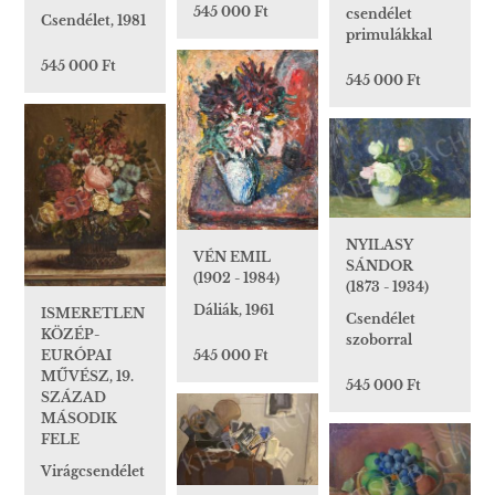
545 000 Ft
csendélet
Csendélet, 1981
primulákkal
545 000 Ft
545 000 Ft
NYILASY
VÉN EMIL
SÁNDOR
(1902 - 1984)
(1873 - 1934)
Dáliák, 1961
ISMERETLEN
Csendélet
KÖZÉP-
szoborral
EURÓPAI
545 000 Ft
MŰVÉSZ, 19.
545 000 Ft
SZÁZAD
MÁSODIK
FELE
Virágcsendélet