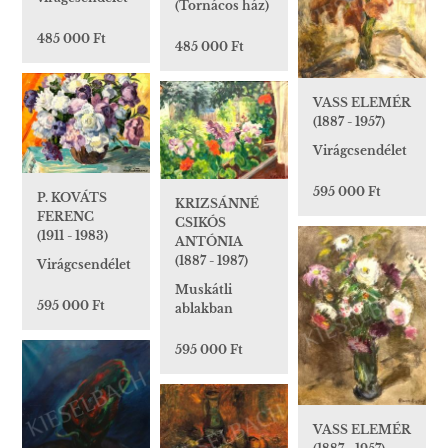
(Tornácos ház)
485 000 Ft
485 000 Ft
VASS ELEMÉR
(1887 - 1957)
Virágcsendélet
595 000 Ft
P. KOVÁTS
KRIZSÁNNÉ
FERENC
CSIKÓS
(1911 - 1983)
ANTÓNIA
(1887 - 1987)
Virágcsendélet
Muskátli
595 000 Ft
ablakban
595 000 Ft
VASS ELEMÉR