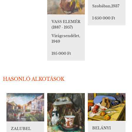
Szobában,1937
1 650 000 Ft
VASS ELEMÉR
(1887 - 1957)
Virágcsendélet,
1949
195 000 Ft
HASONLÓ ALKOTÁSOK
BELÁNYI
ZALUBEL