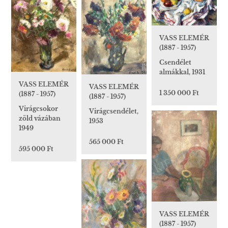
VASS ELEMÉR
(1887 - 1957)
Csendélet
almákkal, 1931
VASS ELEMÉR
VASS ELEMÉR
1 350 000 Ft
(1887 - 1957)
(1887 - 1957)
Virágcsokor
Virágcsendélet,
zöld vázában
1953
1949
565 000 Ft
595 000 Ft
VASS ELEMÉR
(1887 - 1957)