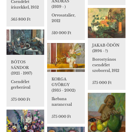
ANDRÁS
Csendélet
(1939 - )
íriszekkel, 1952
Orvosatalier,
565 800 Ft
2012
510 000 Ft
JAKAB ÖDÖN
(1894 - ?)
Borostyános
BÓTOS
csendélet
SÁNDOR
szoborral, 1912
(1921 - 1997)
KORGA
Csendélet
575 000 Ft
GYÖRGY
gerberával
(1935 - 2002)
Ikebana
575 000 Ft
naranccsal
575 000 Ft