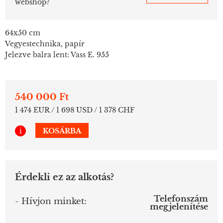
webshop?
64x50 cm
Vegyestechnika, papír
Jelezve balra lent: Vass E. 955
540 000 Ft
1 474 EUR / 1 698 USD / 1 378 CHF
i
KOSÁRBA
Érdekli ez az alkotás?
Telefonszám
- Hívjon minket:
megjelenítése