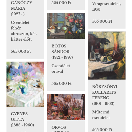
525 000 Ft
GÁNÓCZY
Virágcsendélet,
MÁRIA
1953
(1927 - )
565 000 Ft
Csendélet
fehér
abroszon, kék
háttér előtt
BÓTOS
565 000 Ft
SÁNDOR
(1921 - 1997)
Csendélet
órával
565 000 Ft
BÖRZSÖNYI
KOLLARITS
FERENC
(1901 - 1963)
Műtermi
GYENES
csendélet
GITTA
(1888 - 1960)
ORVOS
565 000 Ft