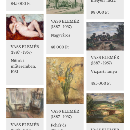
mélyén , 1922
845 000 Ft
98 000 Ft
VASS ELEMÉR
(1887 - 1957)
Nagyváros
VASS ELEMÉR
48 000 Ft
(1887 - 1957)
VASS ELEMÉR
Női akt
(1887 - 1957)
műteremben,
Vízparti tanya
1931
485 000 Ft
VASS ELEMÉR
(1887 - 1957)
VASS ELEMÉR
Fehér és