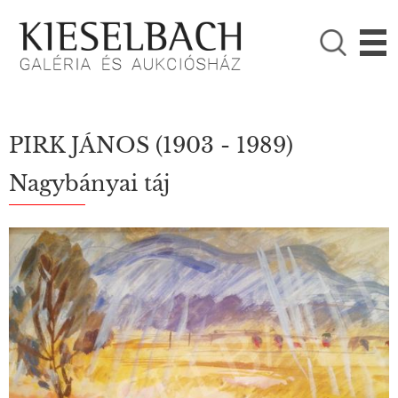
KÉRJÜK VÁLASSZON!

Festmények
Fotográfia
PIRK JÁNOS
(1903 - 1989)
Nagybányai táj