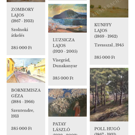
ZOMBORY
LAJOS
(1867 - 1933)
KUNFFY
Szolnoki
LAJOS
átkelés
(1869 - 1962)
LUZSICZA
Tavasszal , 1945
LAJOS
385 000 Ft
(1920 - 2005)
385 000 Ft
Visegrád,
Dunakanyar
385 000 Ft
BORNEMISZA
GÉZA
(1884 - 1966)
Szentendre,
1913
PATAY
385 000 Ft
POLL HUGÓ
LÁSZLÓ
(1867 - 1931)