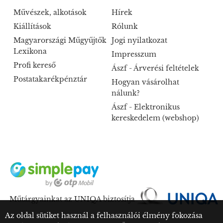
Művészek, alkotások
Hírek
Kiállítások
Rólunk
Magyarországi Műgyűjtők
Jogi nyilatkozat
Lexikona
Impresszum
Profi kereső
Ászf - Árverési feltételek
Postatakarékpénztár
Hogyan vásárolhat
nálunk?
Ászf - Elektronikus
kereskedelem (webshop)
Műtárgyainkat az UNIQA biztosítja
Az oldal sütiket használ a felhasználói élmény fokozása