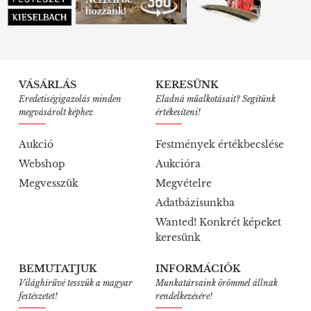
VÁSÁRLÁS
KERESÜNK
Eredetiségigazolás minden
Eladná műalkotásait? Segítünk
megvásárolt képhez
értékesíteni!
Aukció
Festmények értékbecslése
Webshop
Aukcióra
Megvesszük
Megvételre
Adatbázisunkba
Wanted! Konkrét képeket
keresünk
BEMUTATJUK
INFORMÁCIÓK
Világhírűvé tesszük a magyar
Munkatársaink örömmel állnak
festészetet!
rendelkezésére!