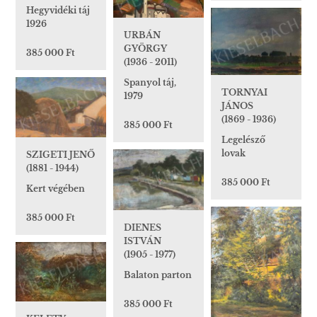
Hegyvidéki táj
1926
URBÁN
GYÖRGY
385 000 Ft
(1936 - 2011)
Spanyol táj,
TORNYAI
1979
JÁNOS
(1869 - 1936)
385 000 Ft
Legelésző
lovak
SZIGETI JENŐ
(1881 - 1944)
385 000 Ft
Kert végében
385 000 Ft
DIENES
ISTVÁN
(1905 - 1977)
Balaton parton
385 000 Ft