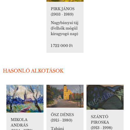
PIRK JÁNOS
(1903 - 1989)
Nagybányai táj
(Felhők mögül
kiragyogó nap)
1 722 000 Ft
HASONLÓ ALKOTÁSOK
ŐSZ DÉNES
SZÁNTÓ
MIKOLA
(1915 - 1980)
PIROSKA
ANDRÁS
(1913 - 1998)
Tabáni