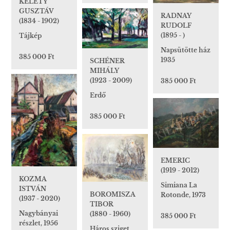
KELETY
GUSZTÁV
RADNAY
(1834 - 1902)
RUDOLF
(1895 - )
Tájkép
Napsütötte ház
385 000 Ft
1935
SCHÉNER
MIHÁLY
(1923 - 2009)
385 000 Ft
Erdő
385 000 Ft
EMERIC
(1919 - 2012)
KOZMA
Simiana La
ISTVÁN
BOROMISZA
Rotonde, 1973
(1937 - 2020)
TIBOR
Nagybányai
(1880 - 1960)
385 000 Ft
részlet, 1956
Háros sziget