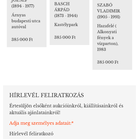
JÓZSEF
BASCH
SZABÓ
(1894 - 1977)
ÁRPÁD
VLADIMIR
Árnyas
(1873 - 1944)
(1905 - 1991)
budapesti utca
Kastélypark
Hazafelé (
autóval
Alkonyati
385 000 Ft
fények a
385 000 Ft
vízparton),
1983
385 000 Ft
HÍRLEVÉL FELIRATKOZÁS
Értesüljön elsőként aukcióinkról, kiállításainkról és
aktuális ajánlatainkról!
Adja meg személyes adatait:*
Hírlevél feliratkozó