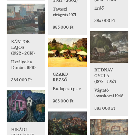
(1932 - 2002)
Erdő
Tavaszi
virágzás 1971
385 000 Ft
385 000 Ft
KÁNTOR
LAJOS
(1922 - 2013)
Uszályok a
Dunán, 1960
RUDNAY
CZAKÓ
GYULA
REZSŐ
385 000 Ft
(1878 - 1957)
Budapesti piac
Vágtató
lovaskocsi 1948
385 000 Ft
385 000 Ft
HIKÁDI