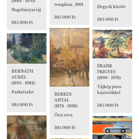
(1884 - 1970)
templom , 1961
Hegyek között
Nagybányai táj
385 000 Ft
385 000 Ft
385 000 Ft
FRANK
BERNÁTH
FRIGYES
AURÉL
(1890 - 1976)
(1895 - 1982)
Tájkép piros
Parkrészlet
háztetőkkel
BERKES
ANTAL
385 000 Ft
385 000 Ft
(1874 - 1938)
Őszi utca
385 000 Ft