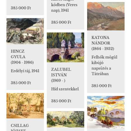
ködben (Veres
385 000 Ft
nap), 1941
385 000 Ft
KATONA
NÁNDOR
(1864 - 1932)
HINCZ
GYULA
Felhők mögül
(1904 - 1986)
kibújó
napsütés a
ZALUBEL
Erdélyi táj, 1941
Tátrában
ISTVÁN
(1969 - )
385 000 Ft
385 000 Ft
Híd szentekkel
385 000 Ft
CSILLAG