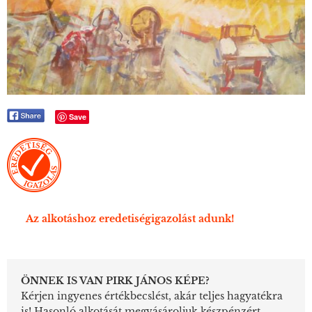
Save
Az alkotáshoz eredetiségigazolást adunk!
ÖNNEK IS VAN PIRK JÁNOS KÉPE?
Kérjen ingyenes értékbecslést, akár teljes hagyatékra
is! Hasonló alkotását megvásároljuk készpénzért,