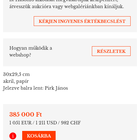
átvesszük aukcióra vagy webgalériánkban kínáljuk.
KÉRJEN INGYENES ÉRTÉKBECSLÉST
Hogyan működik a
RÉSZLETEK
webshop?
30x29,5 cm
akril, papír
Jelezve balra lent: Pirk János
385 000 Ft
1 051 EUR / 1 211 USD / 982 CHF
i
KOSÁRBA