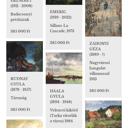
ERZSÉBET
(1911 - 2008)
EMERIC
Badacsonyi
(1919 - 2012)
présházak
Sillans-La-
Cascade, 1973
385 000 Ft
385 000 Ft
ZÁHONYI
GÉZA
(1889 - ?)
Nagyvárosi
hangulat
villamossal
RUDNAY
1913
GYULA
(1878 - 1957)
385 000 Ft
HÁALA
GYULA
Társaság
(1894 - 1948)
385 000 Ft
Velencei kikötő
(Tarka vitorlák
a vízen) 1984