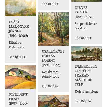
385 000 Ft
DIENES
ISTVÁN
(1905 - 1977)
CSÁKI-
Szepezdi fehér
MARONYÁK
présház
JÓZSEF
(1910 - 2002)
385 000 Ft
Kilátás a
Balatonra
CSALLÓKÖZI
FARKAS
385 000 Ft
LŐRINC
(1898 - 1966)
ISMERETLEN
FESTŐ 20.
Kecskeméti
SZÁZAD
sétány 1923
MÁSODIK
FELE
385 000 Ft
Keleti templom
SCHUBERT
ERNŐ
385 000 Ft
(1903 - 1960)