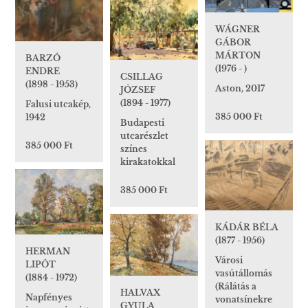
WÁGNER
GÁBOR
MÁRTON
BARZÓ
(1976 - )
ENDRE
CSILLAG
(1898 - 1953)
Aston, 2017
JÓZSEF
(1894 - 1977)
Falusi utcakép,
385 000 Ft
1942
Budapesti
utcarészlet
385 000 Ft
színes
kirakatokkal
385 000 Ft
KÁDÁR BÉLA
(1877 - 1956)
HERMAN
Városi
LIPÓT
vasútállomás
(1884 - 1972)
(Rálátás a
HALVAX
Napfényes
vonatsínekre
GYULA