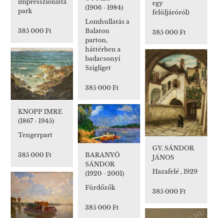
impresszionista
egy
(1906 - 1984)
park
felüljáróról)
Lomhullatás a
Balaton
385 000 Ft
385 000 Ft
parton,
háttérben a
badacsonyi
Szigliget
385 000 Ft
KNOPP IMRE
(1867 - 1945)
Tengerpart
GY. SÁNDOR
BARANYÓ
385 000 Ft
JÁNOS
SÁNDOR
Hazafelé , 1929
(1920 - 2001)
Fürdőzők
385 000 Ft
385 000 Ft