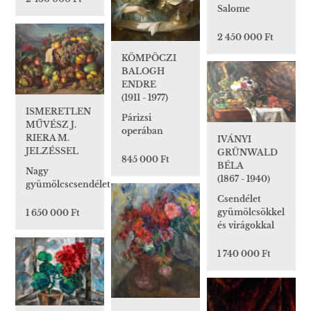
Salome
2 450 000 Ft
KÖMPÖCZI
BALOGH
ENDRE
(1911 - 1977)
ISMERETLEN
Párizsi
MŰVÉSZ J.
operában
RIERA M.
IVÁNYI
JELZÉSSEL
GRÜNWALD
845 000 Ft
BÉLA
Nagy
(1867 - 1940)
gyümölcscsendélet
Csendélet
gyümölcsökkel
1 650 000 Ft
és virágokkal
1 740 000 Ft