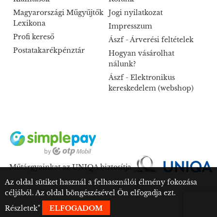
Magyarországi Műgyűjtők
Jogi nyilatkozat
Lexikona
Impresszum
Profi kereső
Ászf - Árverési feltételek
Postatakarékpénztár
Hogyan vásárolhat
nálunk?
Ászf - Elektronikus
kereskedelem (webshop)
Műtárgyainkat az UNIQA biztosítja
Az oldal sütiket használ a felhasználói élmény fokozása
céljából. Az oldal böngészésével Ön elfogadja ezt.
Részletek
"
ELFOGADOM