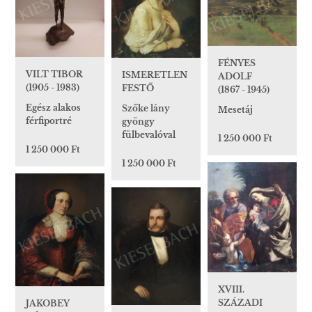
FÉNYES
VILT TIBOR
ISMERETLEN
ADOLF
(1905 - 1983)
FESTŐ
(1867 - 1945)
Egész alakos
Szőke lány
Mesetáj
férfiportré
gyöngy
fülbevalóval
1 250 000 Ft
1 250 000 Ft
1 250 000 Ft
XVIII.
SZÁZADI
JAKOBEY