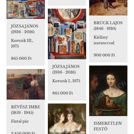
BRUCK LAJOS
JÓZSA JÁNOS
(1846 - 1910)
(1936 - 2016)
Kislány
Korunk III.,
naranccsal
1975
900 000 Ft
865 000 Ft
JÓZSA JÁNOS
(1936 - 2016)
Korunk I., 1975
865 000 Ft
RÉVÉSZ IMRE
(1859 - 1945)
Fiatal pár
ISMERETLEN
FESTŐ
2 450 000 Ft