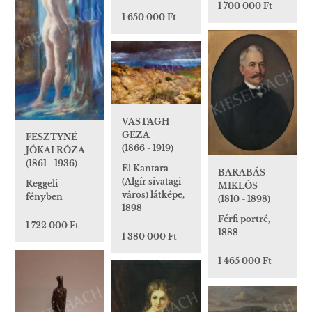
1 700 000 Ft
1 650 000 Ft
VASTAGH
GÉZA
FESZTYNÉ
(1866 - 1919)
JÓKAI RÓZA
(1861 - 1936)
El Kantara
BARABÁS
(Algír sivatagi
Reggeli
MIKLÓS
város) látképe,
fényben
(1810 - 1898)
1898
Férfi portré,
1 722 000 Ft
1888
1 380 000 Ft
1 465 000 Ft