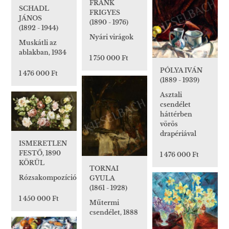
FRANK
SCHADL
FRIGYES
JÁNOS
(1890 - 1976)
(1892 - 1944)
Nyári virágok
Muskátli az
ablakban, 1934
1 750 000 Ft
PÓLYA IVÁN
1 476 000 Ft
(1889 - 1939)
Asztali
csendélet
háttérben
vörös
drapériával
ISMERETLEN
FESTŐ, 1890
1 476 000 Ft
KÖRÜL
TORNAI
Rózsakompozíció
GYULA
(1861 - 1928)
1 450 000 Ft
Műtermi
csendélet, 1888