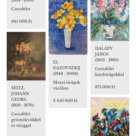
(1914 - 1986)
Csendélet
945 000 Ft
HALÁPY
JÁNOS
(1893 - 1960)
EL
KAZOVSZKIJ
Csendélet
(1948 - 2008)
kardvirágokkal
Mezei virágok
875 000 Ft
SEITZ,
vázában
JOHANN
GEORG
2 450 000 Ft
(1810 - 1870)
Csendélet
gyümölcsökkel
és virággal