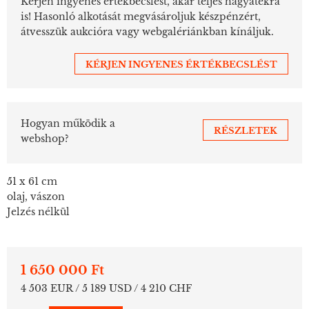
Kérjen ingyenes értékbecslést, akár teljes hagyatékra
is! Hasonló alkotását megvásároljuk készpénzért,
átvesszük aukcióra vagy webgalériánkban kínáljuk.
KÉRJEN INGYENES ÉRTÉKBECSLÉST
Hogyan működik a
RÉSZLETEK
webshop?
51 x 61 cm
olaj, vászon
Jelzés nélkül
1 650 000 Ft
4 503 EUR / 5 189 USD / 4 210 CHF