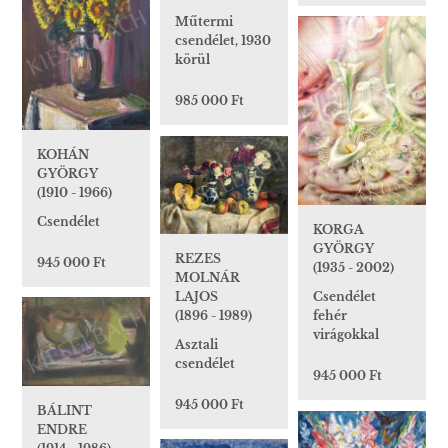
Műtermi
csendélet, 1930
körül
985 000 Ft
KOHÁN
GYÖRGY
(1910 - 1966)
Csendélet
KORGA
GYÖRGY
REZES
945 000 Ft
(1935 - 2002)
MOLNÁR
LAJOS
Csendélet
(1896 - 1989)
fehér
virágokkal
Asztali
csendélet
945 000 Ft
945 000 Ft
BÁLINT
ENDRE