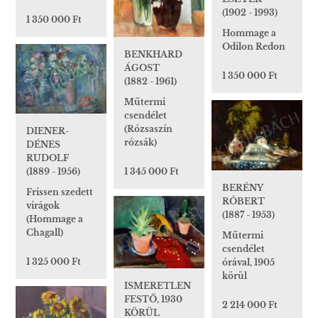
(1902 - 1993)
1 350 000 Ft
Hommage a
Odilon Redon
BENKHARD
ÁGOST
1 350 000 Ft
(1882 - 1961)
Műtermi
csendélet
(Rózsaszín
DIENER-
rózsák)
DÉNES
RUDOLF
1 345 000 Ft
(1889 - 1956)
BERÉNY
Frissen szedett
RÓBERT
virágok
(1887 - 1953)
(Hommage a
Chagall)
Műtermi
csendélet
1 325 000 Ft
órával, 1905
körül
ISMERETLEN
FESTŐ, 1930
2 214 000 Ft
KÖRÜL