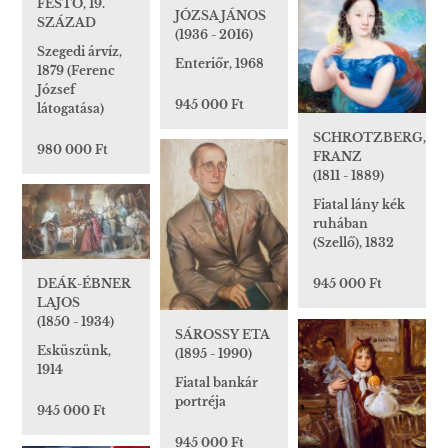
FESTŐ, 19.
JÓZSA JÁNOS
SZÁZAD
(1936 - 2016)
Szegedi árvíz,
Enteriőr, 1968
1879 (Ferenc
József
945 000 Ft
látogatása)
SCHROTZBERG,
980 000 Ft
FRANZ
(1811 - 1889)
Fiatal lány kék
ruhában
(Szellő), 1832
DEÁK-ÉBNER
945 000 Ft
LAJOS
(1850 - 1934)
SÁROSSY ETA
Esküszünk,
(1895 - 1990)
1914
Fiatal bankár
portréja
945 000 Ft
945 000 Ft