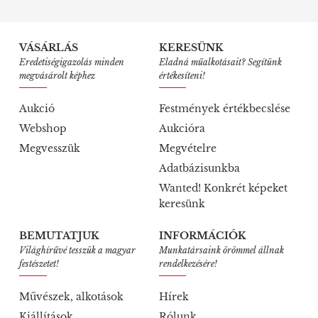
VÁSÁRLÁS
KERESÜNK
Eredetiségigazolás minden
Eladná műalkotásait? Segítünk
megvásárolt képhez
értékesíteni!
Aukció
Festmények értékbecslése
Webshop
Aukcióra
Megvesszük
Megvételre
Adatbázisunkba
Wanted! Konkrét képeket
keresünk
BEMUTATJUK
INFORMÁCIÓK
Világhírűvé tesszük a magyar
Munkatársaink örömmel állnak
festészetet!
rendelkezésére!
Művészek, alkotások
Hírek
Kiállítások
Rólunk