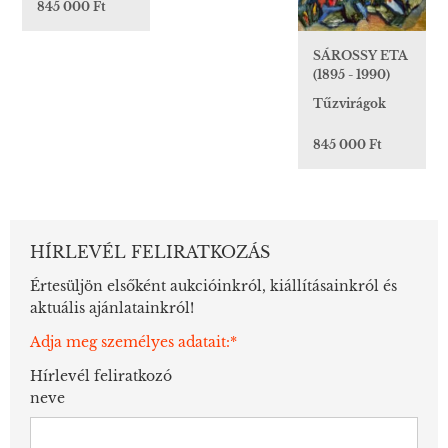
845 000 Ft
SÁROSSY ETA
(1895 - 1990)
Tűzvirágok
845 000 Ft
HÍRLEVÉL FELIRATKOZÁS
Értesüljön elsőként aukcióinkról, kiállításainkról és
aktuális ajánlatainkról!
Adja meg személyes adatait:*
Hírlevél feliratkozó
neve