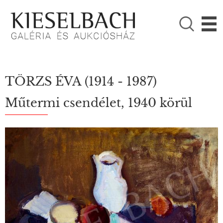
KÉRJÜK VÁLASSZON!

Festmények
Fotográfia
TÖRZS ÉVA
(1914 - 1987)
Műtermi csendélet, 1940 körül