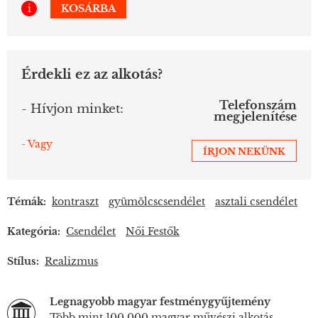
i
KOSÁRBA
Érdekli ez az alkotás?
Telefonszám
- Hívjon minket:
megjelenítése
- Vagy
ÍRJON NEKÜNK
Témák:
kontraszt
gyümölcscsendélet
asztali csendélet
Kategória:
Csendélet
Női Festők
Stílus:
Realizmus
Legnagyobb magyar festménygyűjtemény
Több mint 100.000 magyar művészi alkotás.