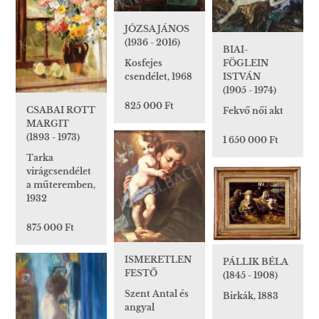
JÓZSA JÁNOS
(1936 - 2016)
BIAI-
Kosfejes
FÖGLEIN
csendélet, 1968
ISTVÁN
(1905 - 1974)
825 000 Ft
CSABAI ROTT
Fekvő női akt
MARGIT
(1893 - 1973)
1 650 000 Ft
Tarka
virágcsendélet
a műteremben,
1932
875 000 Ft
ISMERETLEN
PÁLLIK BÉLA
FESTŐ
(1845 - 1908)
Szent Antal és
Birkák, 1883
angyal