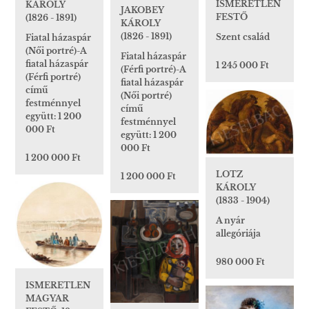
ISMERETLEN
KÁROLY
JAKOBEY
FESTŐ
(1826 - 1891)
KÁROLY
(1826 - 1891)
Szent család
Fiatal házaspár
(Női portré)-A
Fiatal házaspár
fiatal házaspár
1 245 000 Ft
(Férfi portré)-A
(Férfi portré)
fiatal házaspár
című
(Női portré)
festménnyel
című
együtt: 1 200
festménnyel
000 Ft
együtt: 1 200
000 Ft
1 200 000 Ft
LOTZ
1 200 000 Ft
KÁROLY
(1833 - 1904)
A nyár
allegóriája
980 000 Ft
ISMERETLEN
MAGYAR