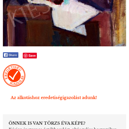
Save
Az alkotáshoz eredetiségigazolást adunk!
ÖNNEK IS VAN TÖRZS ÉVA KÉPE?