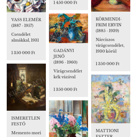
1 450 000 Ft
KÖRMENDI-
VASS ELEMÉR
FRIM ERVIN
(1887 - 1957)
(1885 - 1939)
Csendélet
Nárciszos
almákkal, 1931
virágcsendélet,
GADÁNYI
1930 körül
1 350 000 Ft
JENŐ
(1896 - 1960)
1 350 000 Ft
Virágcsendélet
kék vázával
1 350 000 Ft
ISMERETLEN
FESTŐ
MATTIONI
Memento mori
ESZTER