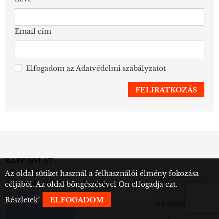
Email cím
Elfogadom az
Adatvédelmi szabályzatot
KAPCSOLAT
Az oldal sütiket használ a felhasználói élmény fokozása
céljából. Az oldal böngészésével Ön elfogadja ezt.
Részletek
"
ELFOGADOM