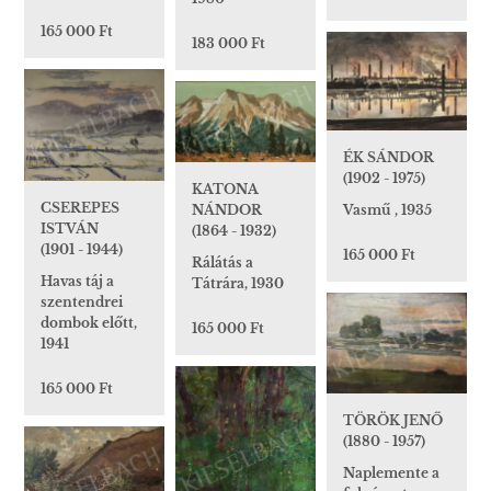
165 000 Ft
183 000 Ft
ÉK SÁNDOR
(1902 - 1975)
KATONA
CSEREPES
NÁNDOR
Vasmű , 1935
ISTVÁN
(1864 - 1932)
(1901 - 1944)
165 000 Ft
Rálátás a
Havas táj a
Tátrára, 1930
szentendrei
dombok előtt,
165 000 Ft
1941
165 000 Ft
TÖRÖK JENŐ
(1880 - 1957)
Naplemente a