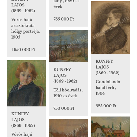
lány , 1920-as
LAJOS
évek
(1869 - 1962)
765 000 Ft
Vörös hajú
arisztokrata
hölgy portréja,
1905
1 650 000 Ft
KUNFFY
LAJOS
KUNFFY
(1869 - 1962)
LAJOS
(1869 - 1962)
Gondolkodó
fiatal férfi ,
Téli hóolvadás ,
1904
1910-es évek
525 000 Ft
750 000 Ft
KUNFFY
LAJOS
(1869 - 1962)
Vörös hajú