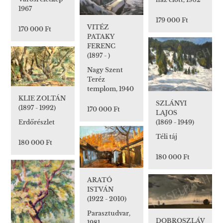
1967
179 000 Ft
VITÉZ
170 000 Ft
PATAKY
FERENC
(1897 - )
Nagy Szent
Teréz
templom, 1940
KLIE ZOLTÁN
SZLÁNYI
(1897 - 1992)
170 000 Ft
LAJOS
Erdőrészlet
(1869 - 1949)
Téli táj
180 000 Ft
180 000 Ft
ARATÓ
ISTVÁN
(1922 - 2010)
Parasztudvar,
DOBROSZLÁV
1981