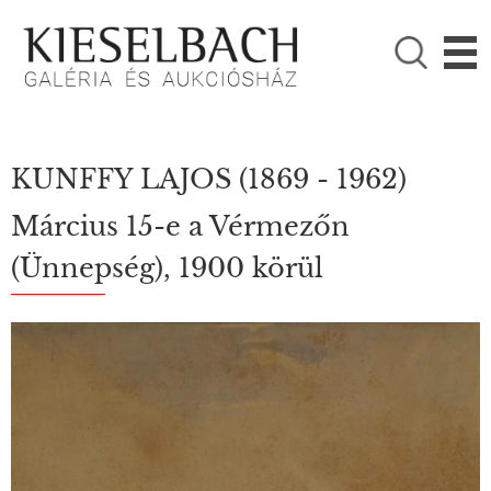
KÉRJÜK VÁLASSZON!

Festmények
Fotográfia
KUNFFY LAJOS
(1869 - 1962)
Március 15-e a Vérmezőn
(Ünnepség), 1900 körül