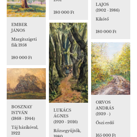
LAJOS
(1902 - 1986)
180 000 Ft
Kikötő
EMBER
JÁNOS
180 000 Ft
Margitszigeti
fák 1958
180 000 Ft
ORVOS
BOSZNAY
ANDRÁS
LUKÁCS
ISTVÁN
(1939 - )
ÁGNES
(1868 - 1944)
(1920 - 2016)
Őszi erdő
Táj házikóval,
Rőzsegyűjtők,
1922
165 000 Ft
1980