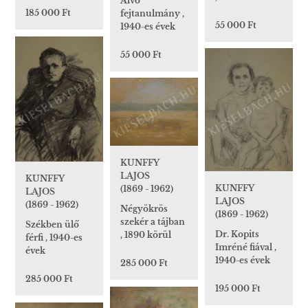
Alvó
185 000 Ft
fejtanulmány ,
55 000 Ft
1940-es évek
55 000 Ft
KUNFFY
LAJOS
KUNFFY
KUNFFY
(1869 - 1962)
LAJOS
LAJOS
(1869 - 1962)
Négyökrös
(1869 - 1962)
szekér a tájban
Székben ülő
Dr. Kopits
, 1890 körül
férfi , 1940-es
Imréné fiával ,
évek
1940-es évek
285 000 Ft
285 000 Ft
195 000 Ft