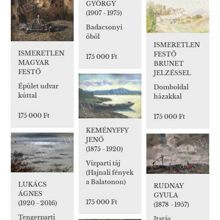
GYÖRGY
(1907 - 1975)
Badacsonyi
öböl
ISMERETLEN
ISMERETLEN
FESTŐ
175 000 Ft
MAGYAR
BRUNET
FESTŐ
JELZÉSSEL
Épület udvar
Domboldal
kúttal
házakkal
175 000 Ft
175 000 Ft
KEMÉNYFFY
JENŐ
(1875 - 1920)
Vízparti táj
(Hajnali fények
a Balatonon)
LUKÁCS
RUDNAY
ÁGNES
GYULA
175 000 Ft
(1920 - 2016)
(1878 - 1957)
Tengerparti
Itatás