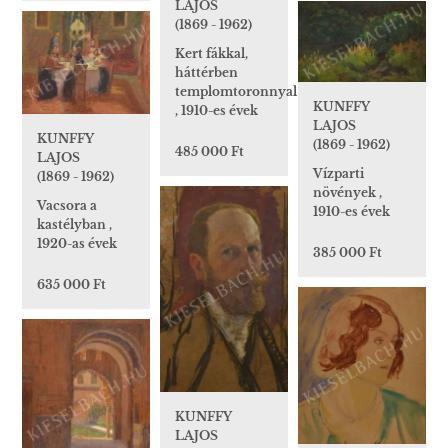
LAJOS
(1869 - 1962)
Kert fákkal,
háttérben
templomtoronnyal
KUNFFY
, 1910-es évek
LAJOS
KUNFFY
(1869 - 1962)
485 000 Ft
LAJOS
Vízparti
(1869 - 1962)
növények ,
Vacsora a
1910-es évek
kastélyban ,
1920-as évek
385 000 Ft
635 000 Ft
KUNFFY
LAJOS