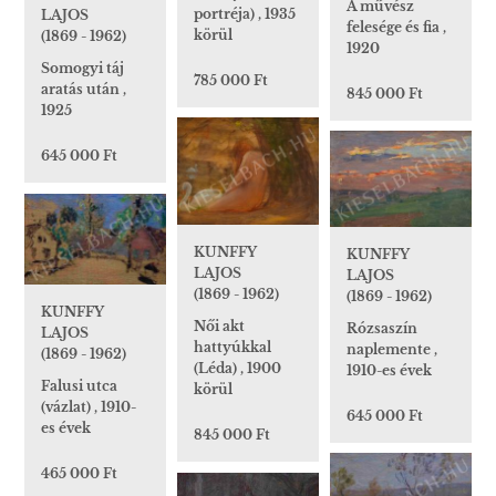
A művész
portréja) , 1935
LAJOS
felesége és fia ,
körül
(1869 - 1962)
1920
Somogyi táj
785 000 Ft
aratás után ,
845 000 Ft
1925
645 000 Ft
KUNFFY
KUNFFY
LAJOS
LAJOS
(1869 - 1962)
(1869 - 1962)
KUNFFY
Női akt
Rózsaszín
LAJOS
hattyúkkal
naplemente ,
(1869 - 1962)
(Léda) , 1900
1910-es évek
Falusi utca
körül
(vázlat) , 1910-
645 000 Ft
es évek
845 000 Ft
465 000 Ft