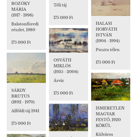
BOZÓKY
Téli táj
MÁRIA
(1917 - 1996)
175 000 Ft
HALASI
Balatonfüredi
HORVÁTH
részlet, 1980
ISTVÁN
(1904 - 1994)
175 000 Ft
Puszta télen
OSVÁTH
175 000 Ft
MIKLÓS
(1935 - 2004)
Árvíz
SÁRDY
175 000 Ft
BRUTUS
(1892 - 1970)
ISMERETLEN
Alföldi táj 1941
MAGYAR
FESTŐ, 1920
175 000 Ft
KÖRÜL
Külváros