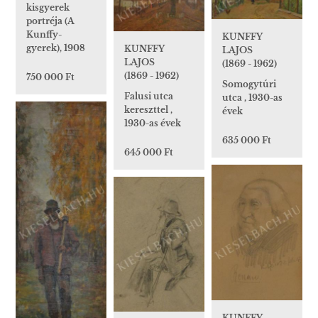
kisgyerek
portréja (A
Kunffy-
KUNFFY
gyerek), 1908
KUNFFY
LAJOS
LAJOS
(1869 - 1962)
(1869 - 1962)
750 000 Ft
Somogytúri
Falusi utca
utca , 1930-as
kereszttel ,
évek
1930-as évek
635 000 Ft
645 000 Ft
KUNFFY