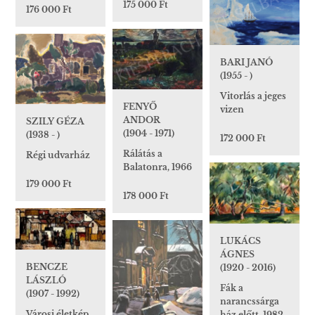
175 000 Ft
176 000 Ft
BARI JANÓ
(1955 - )
Vitorlás a jeges
FENYŐ
vizen
ANDOR
SZILY GÉZA
(1904 - 1971)
(1938 - )
172 000 Ft
Rálátás a
Régi udvarház
Balatonra, 1966
179 000 Ft
178 000 Ft
LUKÁCS
ÁGNES
BENCZE
(1920 - 2016)
LÁSZLÓ
Fák a
(1907 - 1992)
narancssárga
Városi életkép
ház előtt, 1982