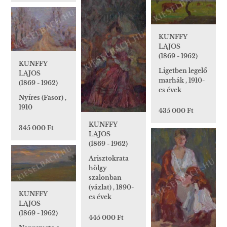
KUNFFY
LAJOS
(1869 - 1962)
KUNFFY
Ligetben legelő
LAJOS
marhák , 1910-
(1869 - 1962)
es évek
Nyíres (Fasor) ,
1910
435 000 Ft
KUNFFY
345 000 Ft
LAJOS
(1869 - 1962)
Arisztokrata
hölgy
szalonban
(vázlat) , 1890-
KUNFFY
es évek
LAJOS
(1869 - 1962)
445 000 Ft