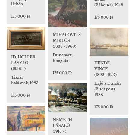
látkép
(Bábolna), 1948
175 000 Ft
175 000 Ft
MIHALOVITS
MIKLÓS
(1888 - 1960)
Dunaparti
ID. HOLLER
hnagulat
LÁSZLÓ
HENDE
(1938 - )
VINCE
175 000 Ft
(1892 - 1957)
Tiszai
halászok, 1983
Hajó a Dunán
(Budapest),
1938
175 000 Ft
175 000 Ft
NÉMETH
LÁSZLÓ
(1913 - )