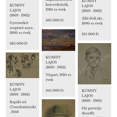
KUNFFY
korcsolyázók,
KUNFFY
LAJOS
1910-es évek
LAJOS
(1869 - 1962)
(1869 - 1962)
Álló férfi akt ,
465 000 Ft
Gyermekét
1890-es évek
szoptató anya ,
1890-es évek
125 000 Ft
385 000 Ft
KUNFFY
LAJOS
(1869 - 1962)
Vízpart, 1910-es
évek
KUNFFY
LAJOS
445 000 Ft
KUNFFY
(1869 - 1962)
LAJOS
(1869 - 1962)
Kapáló nő
(Tanulmányok)
Fiú portréja
, 1948
(Kunffy