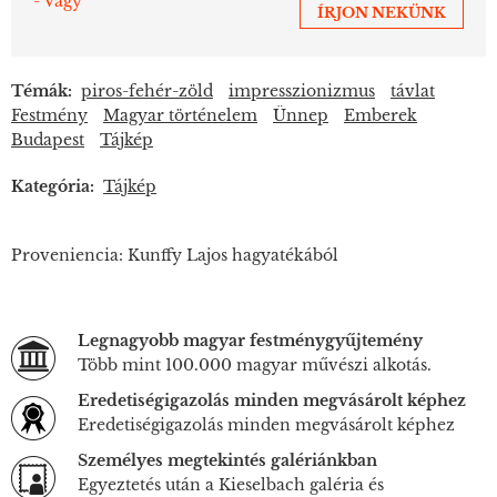
- Vagy
ÍRJON NEKÜNK
Témák:
piros-fehér-zöld
impresszionizmus
távlat
Festmény
Magyar történelem
Ünnep
Emberek
Budapest
Tájkép
Kategória:
Tájkép
Proveniencia: Kunffy Lajos hagyatékából
Legnagyobb magyar festménygyűjtemény
Több mint 100.000 magyar művészi alkotás.
Eredetiségigazolás minden megvásárolt képhez
Eredetiségigazolás minden megvásárolt képhez
Személyes megtekintés galériánkban
Egyeztetés után a Kieselbach galéria és