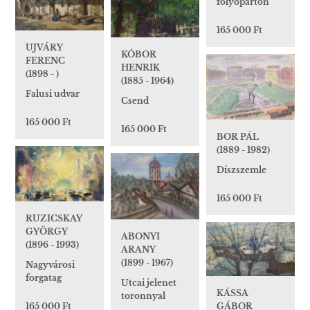
folyóparton
165 000 Ft
UJVÁRY
KÓBOR
FERENC
HENRIK
(1898 - )
(1885 - 1964)
Falusi udvar
Csend
165 000 Ft
165 000 Ft
BOR PÁL
(1889 - 1982)
Díszszemle
165 000 Ft
RUZICSKAY
GYÖRGY
ABONYI
(1896 - 1993)
ARANY
(1899 - 1967)
Nagyvárosi
forgatag
Utcai jelenet
KÁSSA
toronnyal
165 000 Ft
GÁBOR