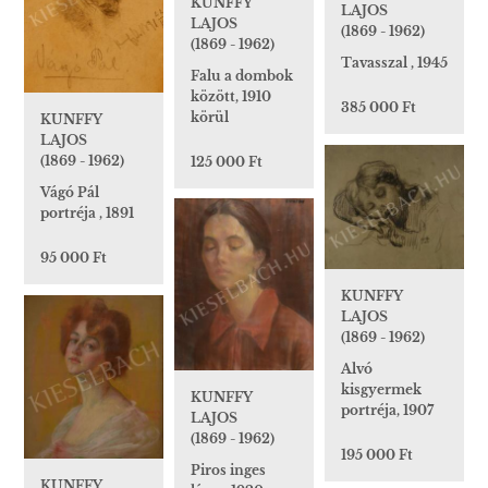
KUNFFY
LAJOS
LAJOS
(1869 - 1962)
(1869 - 1962)
Tavasszal , 1945
Falu a dombok
között, 1910
385 000 Ft
körül
KUNFFY
LAJOS
(1869 - 1962)
125 000 Ft
Vágó Pál
portréja , 1891
95 000 Ft
KUNFFY
LAJOS
(1869 - 1962)
Alvó
kisgyermek
KUNFFY
portréja, 1907
LAJOS
(1869 - 1962)
195 000 Ft
Piros inges
KUNFFY