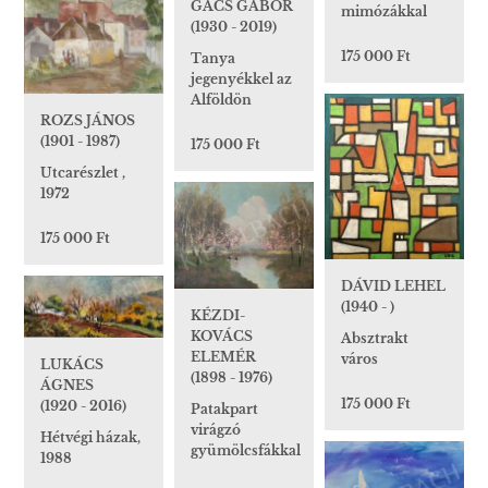
GACS GÁBOR
mimózákkal
(1930 - 2019)
175 000 Ft
Tanya
jegenyékkel az
Alföldön
ROZS JÁNOS
(1901 - 1987)
175 000 Ft
Utcarészlet ,
1972
175 000 Ft
DÁVID LEHEL
(1940 - )
KÉZDI-
KOVÁCS
Absztrakt
ELEMÉR
város
LUKÁCS
(1898 - 1976)
ÁGNES
175 000 Ft
(1920 - 2016)
Patakpart
virágzó
Hétvégi házak,
gyümölcsfákkal
1988