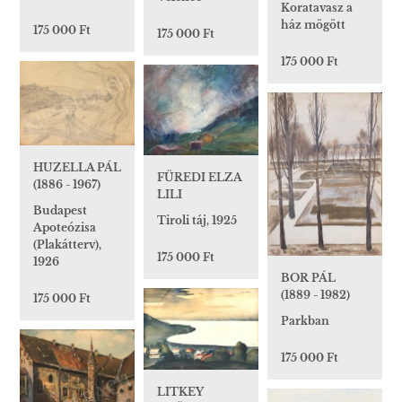
Koratavasz a
ház mögött
175 000 Ft
175 000 Ft
175 000 Ft
HUZELLA PÁL
FÜREDI ELZA
(1886 - 1967)
LILI
Budapest
Tiroli táj, 1925
Apoteózisa
(Plakátterv),
175 000 Ft
1926
BOR PÁL
(1889 - 1982)
175 000 Ft
Parkban
175 000 Ft
LITKEY