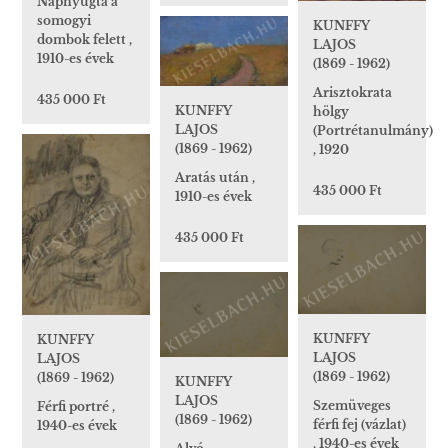
Napnyugta a
somogyi
KUNFFY
dombok felett ,
LAJOS
1910-es évek
(1869 - 1962)
Arisztokrata
435 000 Ft
KUNFFY
hölgy
LAJOS
(Portrétanulmány)
(1869 - 1962)
, 1920
Aratás után ,
435 000 Ft
1910-es évek
435 000 Ft
KUNFFY
KUNFFY
LAJOS
LAJOS
(1869 - 1962)
(1869 - 1962)
KUNFFY
LAJOS
Szemüveges
Férfi portré ,
(1869 - 1962)
férfi fej (vázlat)
1940-es évek
, 1940-es évek