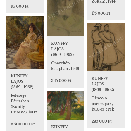
Zoltán) , 1914
95 000 Ft
175 000 Ft
KUNFFY
LAJOS
(1869 - 1962)
Önarckép
kalapban , 1939
KUNFFY
KUNFFY
335 000 Ft
LAJOS
LAJOS
(1869 - 1962)
(1869 - 1962)
Felesége
Táncoló
Párizsban
parasztpár ,
(Kunffy
1910-es évek
Lajosné), 1902
235 000 Ft
6 500 000 Ft
KUNFFY