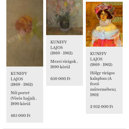
KUNFFY
LAJOS
(1869 - 1962)
KUNFFY
LAJOS
Mezei virágok ,
(1869 - 1962)
1890 körül
Hölgy virágos
KUNFFY
kalapban (A
650 000 Ft
LAJOS
festő
(1869 - 1962)
műtermében),
Női portré
1902
(Vörös hajjal) ,
1890 körül
2 952 000 Ft
485 000 Ft