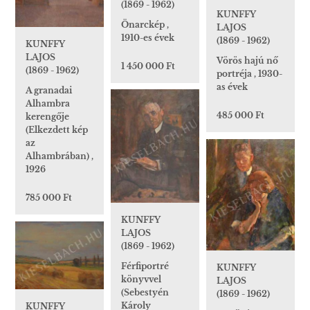
(1869 - 1962)
KUNFFY
Önarckép ,
LAJOS
1910-es évek
(1869 - 1962)
KUNFFY
LAJOS
Vörös hajú nő
1 450 000 Ft
(1869 - 1962)
portréja , 1930-
as évek
A granadai
Alhambra
485 000 Ft
kerengője
(Elkezdett kép
az
Alhambrában) ,
1926
785 000 Ft
KUNFFY
LAJOS
(1869 - 1962)
Férfiportré
KUNFFY
könyvvel
LAJOS
(Sebestyén
(1869 - 1962)
Károly
KUNFFY