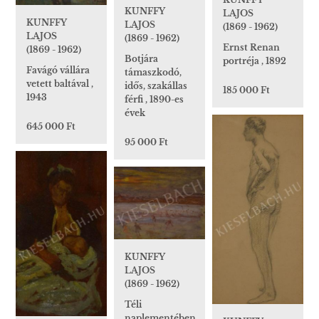
KUNFFY
LAJOS
KUNFFY
LAJOS
(1869 - 1962)
LAJOS
(1869 - 1962)
Ernst Renan
(1869 - 1962)
Botjára
portréja , 1892
Favágó vállára
támaszkodó,
vetett baltával ,
idős, szakállas
185 000 Ft
1943
férfi , 1890-es
évek
645 000 Ft
95 000 Ft
KUNFFY
LAJOS
(1869 - 1962)
Téli
naplementében