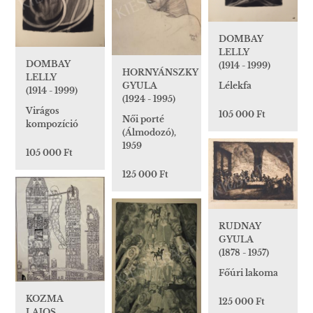
DOMBAY
LELLY
DOMBAY
(1914 - 1999)
HORNYÁNSZKY
LELLY
Lélekfa
GYULA
(1914 - 1999)
(1924 - 1995)
Virágos
105 000 Ft
Női porté
kompozíció
(Álmodozó),
1959
105 000 Ft
125 000 Ft
RUDNAY
GYULA
(1878 - 1957)
Főúri lakoma
KOZMA
125 000 Ft
LAJOS