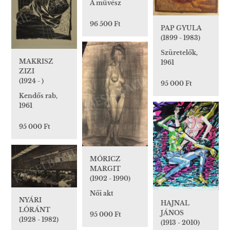
A művész
96 500 Ft
PAP GYULA
(1899 - 1983)
Szüretelők,
MAKRISZ
1961
ZIZI
(1924 - )
95 000 Ft
Kendős rab,
1961
95 000 Ft
MÓRICZ
MARGIT
(1902 - 1990)
Női akt
NYÁRI
HAJNAL
LÓRÁNT
JÁNOS
95 000 Ft
(1928 - 1982)
(1913 - 2010)