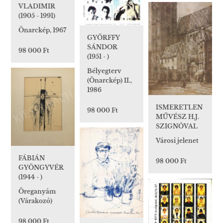
VLADIMIR
(1905 - 1991)
Önarckép, 1967
GYŐRFFY
SÁNDOR
98 000 Ft
(1951 - )
Bélyegterv
(Önarckép) II.,
1986
ISMERETLEN
98 000 Ft
MŰVÉSZ H.J.
SZIGNÓVAL
Városi jelenet
FÁBIÁN
98 000 Ft
GYÖNGYVÉR
(1944 - )
Öreganyám
(Várakozó)
98 000 Ft