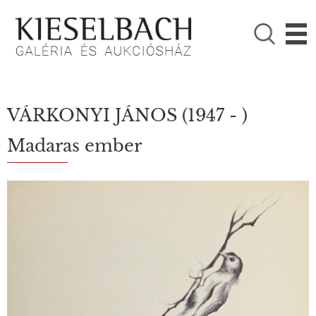
KÉRJÜK VÁLASSZON!

Festmények
Fotográfia
VÁRKONYI JÁNOS
(1947 - )
Madaras ember