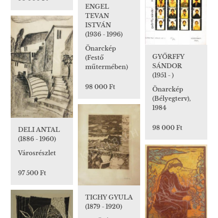
ENGEL
TEVAN
ISTVÁN
(1936 - 1996)
Önarckép
GYŐRFFY
(Festő
SÁNDOR
műtermében)
(1951 - )
98 000 Ft
Önarckép
(Bélyegterv),
1984
98 000 Ft
DELI ANTAL
(1886 - 1960)
Városrészlet
97 500 Ft
TICHY GYULA
(1879 - 1920)