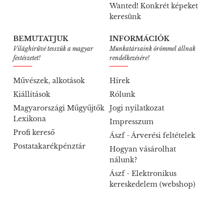
Wanted! Konkrét képeket
keresünk
BEMUTATJUK
INFORMÁCIÓK
Világhírűvé tesszük a magyar
Munkatársaink örömmel állnak
festészetet!
rendelkezésére!
Művészek, alkotások
Hírek
Kiállítások
Rólunk
Magyarországi Műgyűjtők
Jogi nyilatkozat
Lexikona
Impresszum
Profi kereső
Ászf - Árverési feltételek
Postatakarékpénztár
Hogyan vásárolhat
nálunk?
Ászf - Elektronikus
kereskedelem (webshop)