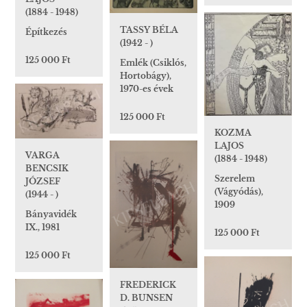
(1884 - 1948)
TASSY BÉLA
Építkezés
(1942 - )
125 000 Ft
Emlék (Csiklós,
Hortobágy),
1970-es évek
125 000 Ft
KOZMA
LAJOS
VARGA
(1884 - 1948)
BENCSIK
Szerelem
JÓZSEF
(Vágyódás),
(1944 - )
1909
Bányavidék
IX., 1981
125 000 Ft
125 000 Ft
FREDERICK
D. BUNSEN