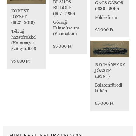
BLAHOS
GACS GÁBOR
RUDOLF
(1930 - 2019)
KÓRUSZ
(1917 - 1986)
JÓZSEF
Földreform
Göcseji
(1927 - 2010)
Falumúzeum
95 000 Ft
Téli táj
(Vízimalom)
hazatérőkkel
(Hommage a
95 000 Ft
Szőnyi), 1959
95 000 Ft
NECHÁNSZKY
JÓZSEF
(1936 - )
Balatonfüredi
látkép
95 000 Ft
HÍRLEVÉL FELIRATKOZÁS