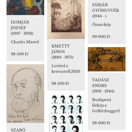
FÁBIÁN
GYÖNGYVÉR
(1944 - )
DOMJÁN
Önarckép
JÓZSEF
(1907 - 1992)
99 000 Ft
Charles Martel
KMETTY
JÁNOS
98 500 Ft
(1889 - 1975)
Levétel a
keresztről,1920
VADÁSZ
98 500 Ft
ENDRE
(1901 - 1944)
Budapesti
látkép a
Gellértheggyel
98 000 Ft
SZABÓ