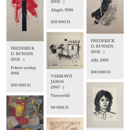
(1952 - )
Alagút, 1993
102 000 Ft
FREDERICK
D. BUNSEN
FREDERICK
(1952 - )
D. BUNSEN
(1952 - )
Alfa, 1993
Fekete oszlop,
100 000 Ft
1993
VÁRKONYI
JÁNOS
100 000 Ft
(1947 - )
Városvédő
99 000 Ft