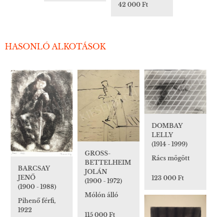
42 000 Ft
HASONLÓ ALKOTÁSOK
DOMBAY
LELLY
(1914 - 1999)
GROSS-
Rács mögött
BETTELHEIM
BARCSAY
JOLÁN
JENŐ
123 000 Ft
(1900 - 1972)
(1900 - 1988)
Mólón álló
Pihenő férfi,
1922
115 000 Ft