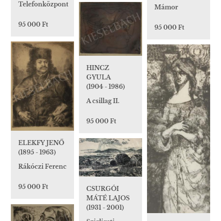
Telefonközpont
Mámor
95 000 Ft
95 000 Ft
HINCZ
GYULA
(1904 - 1986)
A csillag II.
95 000 Ft
ELEKFY JENŐ
(1895 - 1963)
Rákóczi Ferenc
95 000 Ft
CSURGÓI
MÁTÉ LAJOS
(1931 - 2001)