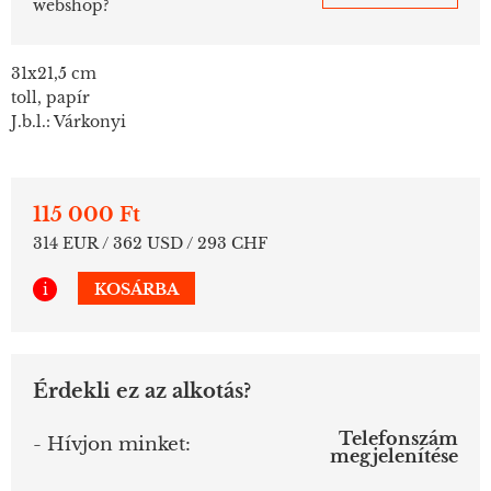
webshop?
31x21,5 cm
toll, papír
J.b.l.: Várkonyi
115 000 Ft
314 EUR / 362 USD / 293 CHF
i
KOSÁRBA
Érdekli ez az alkotás?
Telefonszám
- Hívjon minket:
megjelenítése