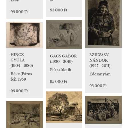
1954
95 000 Ft
95 000 Ft
HINCZ
SZILVÁSY
GACS GÁBOR
GYULA
NÁNDOR
(1930 - 2019)
(1904 - 1986)
(1927 - 2011)
Fiú születik
Béke (Páros
Édesanyám
fej), 1959
95 000 Ft
95 000 Ft
95 000 Ft