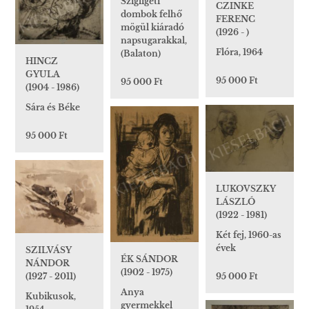
Szigligeti
CZINKE
dombok felhő
FERENC
mögül kiáradó
(1926 - )
napsugarakkal,
Flóra, 1964
(Balaton)
HINCZ
GYULA
95 000 Ft
95 000 Ft
(1904 - 1986)
Sára és Béke
95 000 Ft
LUKOVSZKY
LÁSZLÓ
(1922 - 1981)
Két fej, 1960-as
évek
SZILVÁSY
ÉK SÁNDOR
NÁNDOR
(1902 - 1975)
95 000 Ft
(1927 - 2011)
Anya
Kubikusok,
gyermekkel