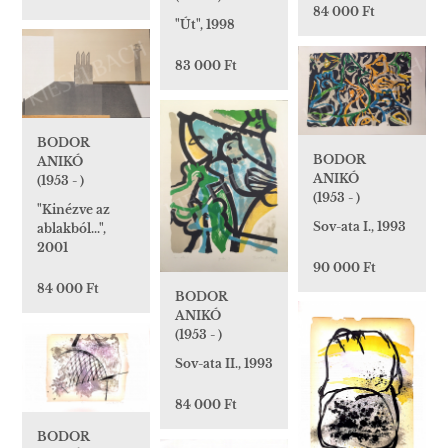
84 000 Ft
"Út", 1998
83 000 Ft
BODOR
BODOR
ANIKÓ
ANIKÓ
(1953 - )
(1953 - )
"Kinézve az
Sov-ata I., 1993
ablakból...",
2001
90 000 Ft
84 000 Ft
BODOR
ANIKÓ
(1953 - )
Sov-ata II., 1993
84 000 Ft
BODOR