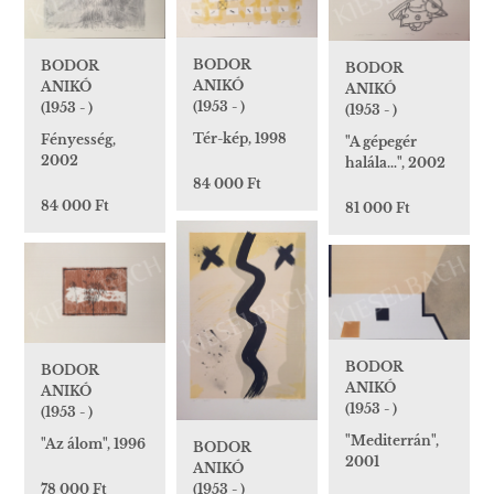
BODOR
BODOR
BODOR
ANIKÓ
ANIKÓ
ANIKÓ
(1953 - )
(1953 - )
(1953 - )
Tér-kép, 1998
Fényesség,
"A gépegér
2002
halála…", 2002
84 000 Ft
84 000 Ft
81 000 Ft
BODOR
BODOR
ANIKÓ
ANIKÓ
(1953 - )
(1953 - )
"Mediterrán",
"Az álom", 1996
BODOR
2001
ANIKÓ
78 000 Ft
(1953 - )