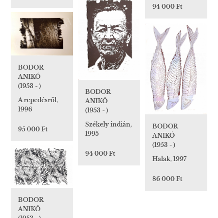
94 000 Ft
BODOR
ANIKÓ
(1953 - )
BODOR
A repedésről,
ANIKÓ
1996
(1953 - )
Székely indián,
BODOR
95 000 Ft
1995
ANIKÓ
(1953 - )
94 000 Ft
Halak, 1997
86 000 Ft
BODOR
ANIKÓ