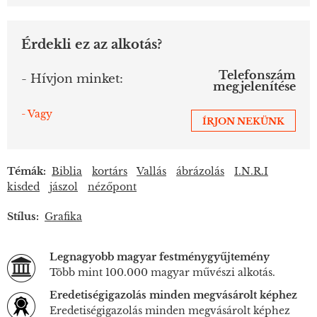
Érdekli ez az alkotás?
Telefonszám
- Hívjon minket:
megjelenítése
- Vagy
ÍRJON NEKÜNK
Témák:
Biblia
kortárs
Vallás
ábrázolás
I.N.R.I
kisded
jászol
nézőpont
Stílus:
Grafika
Legnagyobb magyar festménygyűjtemény
Több mint 100.000 magyar művészi alkotás.
Eredetiségigazolás minden megvásárolt képhez
Eredetiségigazolás minden megvásárolt képhez