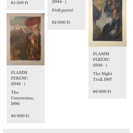
(1944 - )
85 500 Ft
Férfi portré
82 000 Ft
FLAMM
FERENC
(1946 - )
FLAMM
The Night
FERENC
Trail, 1997
(1946 - )
86 000 Ft
The
Conversion,
1996
86 000 Ft