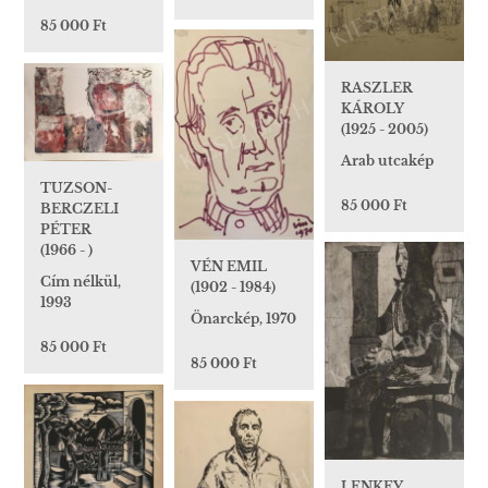
85 000 Ft
RASZLER
KÁROLY
(1925 - 2005)
Arab utcakép
TUZSON-
85 000 Ft
BERCZELI
PÉTER
(1966 - )
VÉN EMIL
Cím nélkül,
(1902 - 1984)
1993
Önarckép, 1970
85 000 Ft
85 000 Ft
LENKEY