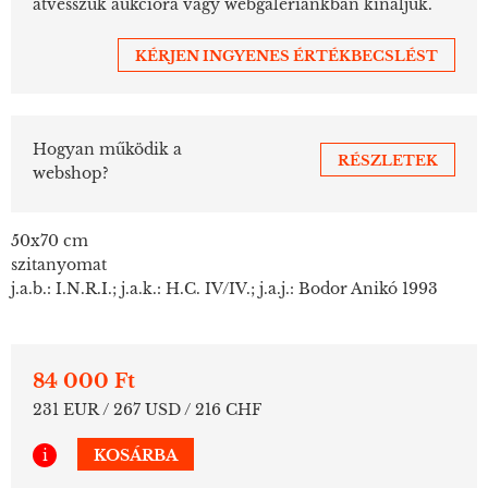
átvesszük aukcióra vagy webgalériánkban kínáljuk.
KÉRJEN INGYENES ÉRTÉKBECSLÉST
Hogyan működik a
RÉSZLETEK
webshop?
50x70 cm
szitanyomat
j.a.b.: I.N.R.I.; j.a.k.: H.C. IV/IV.; j.a.j.: Bodor Anikó 1993
84 000 Ft
231 EUR / 267 USD / 216 CHF
i
KOSÁRBA