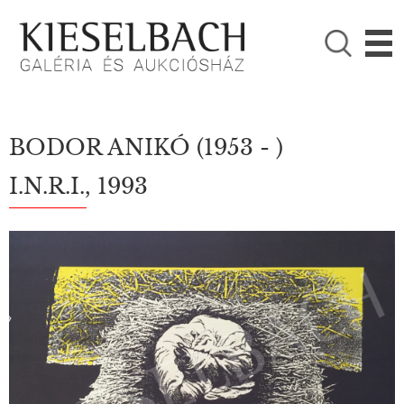
KÉRJÜK VÁLASSZON!

Festmények
Fotográfia
BODOR ANIKÓ
(1953 - )
I.N.R.I., 1993