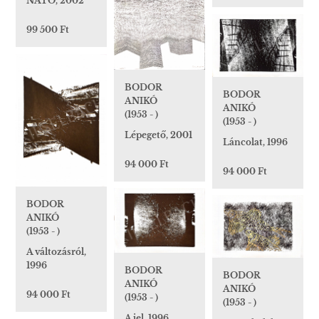
NATO, 2002
99 500 Ft
BODOR
BODOR
ANIKÓ
ANIKÓ
(1953 - )
(1953 - )
Lépegető, 2001
Láncolat, 1996
94 000 Ft
94 000 Ft
BODOR
ANIKÓ
(1953 - )
A változásról,
1996
BODOR
BODOR
ANIKÓ
ANIKÓ
94 000 Ft
(1953 - )
(1953 - )
A jel, 1996