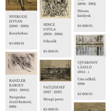
(1894 - 1981)
Három
királyok
NYERGESI
ISTVÁN
HINCZ
85 000 Ft
(1900 - 1989)
GYULA
Konyhában
(1904 - 1986)
Fékezők
85 000 Ft
85 000 Ft
UJVÁROSSY
LÁSZLÓ
(1955 - )
Cím nélkül,
RASZLER
1996
KÁROLY
VATI JÓZSEF
(1925 - 2005)
(1927 - 2017)
85 000 Ft
Nyugtalan
Mozgó posta
őszül Radnóti,
1986
85 000 Ft