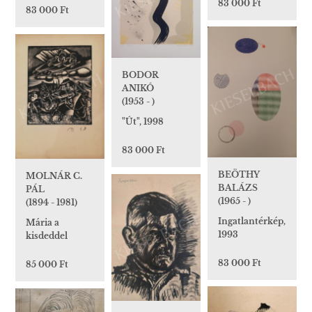
83 000 Ft
83 000 Ft
BODOR
ANIKÓ
(1953 - )
"Út", 1998
83 000 Ft
BEÖTHY
MOLNÁR C.
BALÁZS
PÁL
(1965 - )
(1894 - 1981)
Ingatlantérkép,
Mária a
1993
kisdeddel
83 000 Ft
85 000 Ft