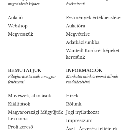
megvásárolt képhez
értékesíteni!
Aukció
Festmények értékbecslése
Webshop
Aukcióra
Megvesszük
Megvételre
Adatbázisunkba
Wanted! Konkrét képeket
keresünk
BEMUTATJUK
INFORMÁCIÓK
Világhírűvé tesszük a magyar
Munkatársaink örömmel állnak
festészetet!
rendelkezésére!
Művészek, alkotások
Hírek
Kiállítások
Rólunk
Magyarországi Műgyűjtők
Jogi nyilatkozat
Lexikona
Impresszum
Profi kereső
Ászf - Árverési feltételek