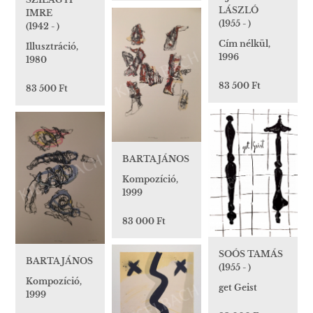
LÁSZLÓ
IMRE
(1955 - )
(1942 - )
Cím nélkül,
Illusztráció,
1996
1980
83 500 Ft
83 500 Ft
BARTA JÁNOS
Kompozíció,
1999
83 000 Ft
SOÓS TAMÁS
BARTA JÁNOS
(1955 - )
Kompozíció,
get Geist
1999