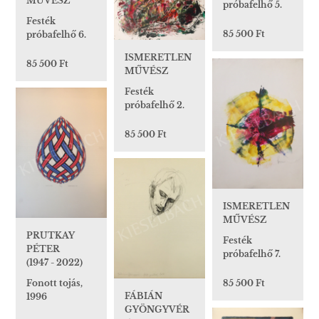
MŰVÉSZ
próbafelhő 5.
Festék
85 500 Ft
próbafelhő 6.
ISMERETLEN
85 500 Ft
MŰVÉSZ
Festék
próbafelhő 2.
85 500 Ft
ISMERETLEN
MŰVÉSZ
PRUTKAY
Festék
PÉTER
próbafelhő 7.
(1947 - 2022)
Fonott tojás,
85 500 Ft
FÁBIÁN
1996
GYÖNGYVÉR