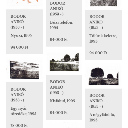
BODOR
ANIKÓ
(1953 - )
BODOR
BODOR
ANIKÓ
ANIKÓ
Búzatelefon,
(1953 - )
(1953 - )
1995
Nyuxi, 1995
Tőlünk keletre,
94 000 Ft
1995
94 000 Ft
94 000 Ft
BODOR
ANIKÓ
BODOR
(1953 - )
ANIKÓ
BODOR
(1953 - )
Kisfalud, 1995
ANIKÓ
(1953 - )
Egy nyár
94 000 Ft
töredéke, 1995
A négylábú fa,
1995
78 000 Ft