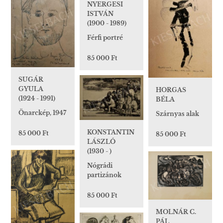
NYERGESI
ISTVÁN
(1900 - 1989)
Férfi portré
85 000 Ft
SUGÁR
GYULA
HORGAS
(1924 - 1991)
BÉLA
Önarckép, 1947
Szárnyas alak
KONSTANTIN
85 000 Ft
85 000 Ft
LÁSZLÓ
(1930 - )
Nógrádi
partizánok
85 000 Ft
MOLNÁR C.
PÁL