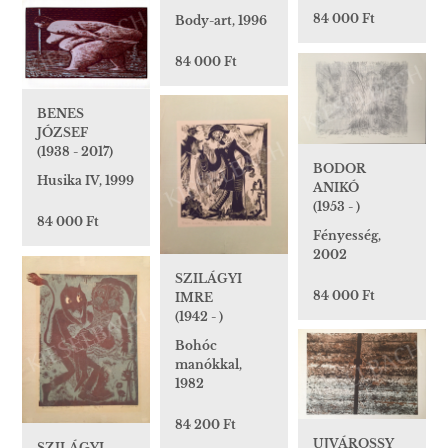
84 000 Ft
Body-art, 1996
84 000 Ft
BENES
JÓZSEF
(1938 - 2017)
BODOR
Husika IV, 1999
ANIKÓ
(1953 - )
84 000 Ft
Fényesség,
2002
SZILÁGYI
84 000 Ft
IMRE
(1942 - )
Bohóc
manókkal,
1982
84 200 Ft
UJVÁROSSY
SZILÁGYI