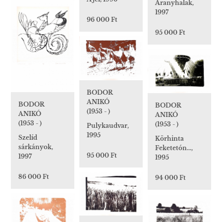
Aranyhalak,
1997
96 000 Ft
95 000 Ft
BODOR
ANIKÓ
BODOR
BODOR
(1953 - )
ANIKÓ
ANIKÓ
(1953 - )
(1953 - )
Pulykaudvar,
1995
Szelíd
Körhinta
sárkányok,
Feketetón…,
95 000 Ft
1997
1995
86 000 Ft
94 000 Ft