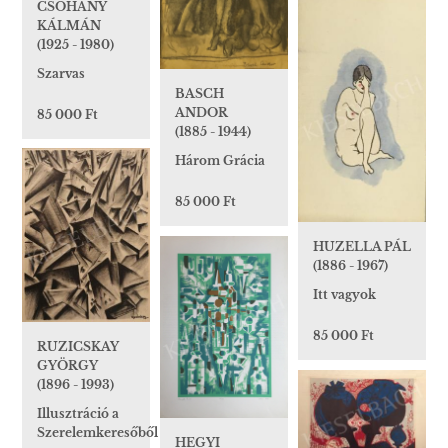
CSOHÁNY
KÁLMÁN
(1925 - 1980)
Szarvas
BASCH
ANDOR
85 000 Ft
(1885 - 1944)
Három Grácia
85 000 Ft
HUZELLA PÁL
(1886 - 1967)
Itt vagyok
85 000 Ft
RUZICSKAY
GYÖRGY
(1896 - 1993)
Illusztráció a
Szerelemkeresőből
HEGYI