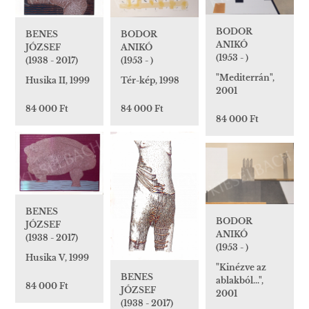
BODOR
BENES
BODOR
ANIKÓ
JÓZSEF
ANIKÓ
(1953 - )
(1938 - 2017)
(1953 - )
"Mediterrán",
Husika II, 1999
Tér-kép, 1998
2001
84 000 Ft
84 000 Ft
84 000 Ft
BENES
BODOR
JÓZSEF
ANIKÓ
(1938 - 2017)
(1953 - )
Husika V, 1999
"Kinézve az
BENES
ablakból...",
84 000 Ft
JÓZSEF
2001
(1938 - 2017)