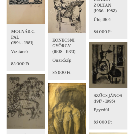
ZOLTÁN
(1936 - 1983)
Ülő, 1964
MOLNÁR C.
85 000 Ft
PÁL
KONECSNI
(1894 - 1981)
GYÖRGY
(1908 - 1970)
Vizitáció
Önarckép
85 000 Ft
85 000 Ft
SZŰCS JÁNOS
(1917 - 1995)
Egyedül
85 000 Ft