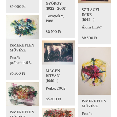
GYÖRGY
85 000 Ft
(1922 - 2001)
SZILÁGYI
IMRE
Tornyok 2,
(1942 - )
1988
Álom I., 1977
82 700 Ft
82 500 Ft
ISMERETLEN
MŰVÉSZ
Festék
próbafelhő 3.
MAGÉN
85 500 Ft
ISTVÁN
(1950 - )
Pejkó, 2002
85 500 Ft
ISMERETLEN
MŰVÉSZ
ISMERETLEN
Festék