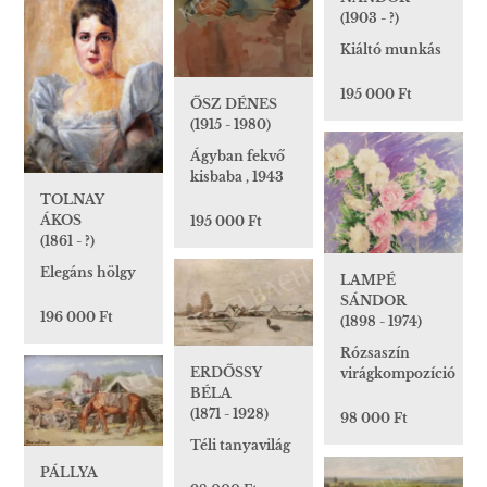
(1903 - ?)
Kiáltó munkás
195 000 Ft
ŐSZ DÉNES
(1915 - 1980)
Ágyban fekvő
kisbaba , 1943
TOLNAY
ÁKOS
195 000 Ft
(1861 - ?)
Elegáns hölgy
LAMPÉ
SÁNDOR
196 000 Ft
(1898 - 1974)
Rózsaszín
ERDŐSSY
virágkompozíció
BÉLA
(1871 - 1928)
98 000 Ft
Téli tanyavilág
PÁLLYA