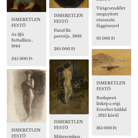
Virágcsendélet
megnyitott
ISMERETLEN
ISMERETLEN
rózsaszín
FESTŐ
FESTŐ
függönnyel
Fiatal fiú
Az ifjú
portréja , 1909
95 000 Ft
futballista ,
1944
285 000 Ft
345 000 Ft
ISMERETLEN
FESTŐ
Budapesti
látkép a régi-
Erzsébet híddal
, 1925 körül
ISMERETLEN
FESTŐ
165 000 Ft
ISMERETLEN
FESTŐ
Műteremben ,