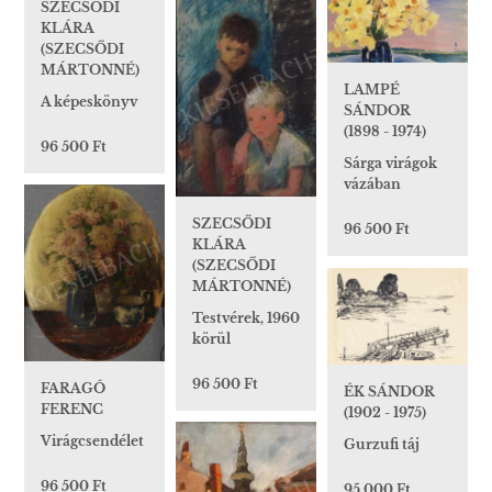
SZECSŐDI
KLÁRA
(SZECSŐDI
MÁRTONNÉ)
LAMPÉ
A képeskönyv
SÁNDOR
(1898 - 1974)
96 500 Ft
Sárga virágok
vázában
SZECSŐDI
96 500 Ft
KLÁRA
(SZECSŐDI
MÁRTONNÉ)
Testvérek, 1960
körül
96 500 Ft
FARAGÓ
ÉK SÁNDOR
FERENC
(1902 - 1975)
Virágcsendélet
Gurzufi táj
96 500 Ft
95 000 Ft