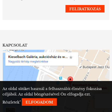
KAPCSOLAT
Az oldal sütiket használ a felhasználói élmény fokozása
céljából. Az oldal böngészésével Ön elfogadja ezt.
Részletek
"
ELFOGADOM