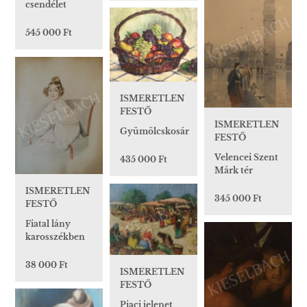
csendélet
545 000 Ft
ISMERETLEN
FESTŐ
ISMERETLEN
Gyümölcskosár
FESTŐ
Velencei Szent
435 000 Ft
Márk tér
ISMERETLEN
345 000 Ft
FESTŐ
Fiatal lány
karosszékben
38 000 Ft
ISMERETLEN
FESTŐ
Piaci jelenet