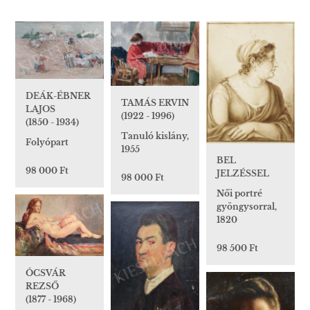
DEÁK-ÉBNER
TAMÁS ERVIN
LAJOS
(1922 - 1996)
(1850 - 1934)
Tanuló kislány,
Folyópart
1955
BEL
98 000 Ft
JELZÉSSEL
98 000 Ft
Női portré
gyöngysorral,
1820
98 500 Ft
ÓCSVÁR
REZSŐ
(1877 - 1968)