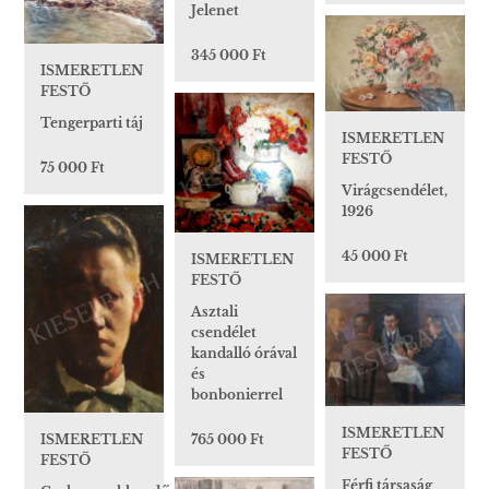
Jelenet
345 000 Ft
ISMERETLEN
FESTŐ
Tengerparti táj
ISMERETLEN
FESTŐ
75 000 Ft
Virágcsendélet,
1926
45 000 Ft
ISMERETLEN
FESTŐ
Asztali
csendélet
kandalló órával
és
bonbonierrel
ISMERETLEN
765 000 Ft
ISMERETLEN
FESTŐ
FESTŐ
Férfi társaság