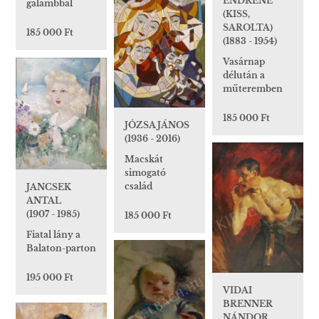
ENDRÉNÉ
galambbal
(KISS,
SAROLTA)
185 000 Ft
(1883 - 1954)
Vasárnap
délután a
műteremben
185 000 Ft
JÓZSA JÁNOS
(1936 - 2016)
Macskát
simogató
család
JANCSEK
ANTAL
(1907 - 1985)
185 000 Ft
Fiatal lány a
Balaton-parton
195 000 Ft
VIDAI
BRENNER
NÁNDOR