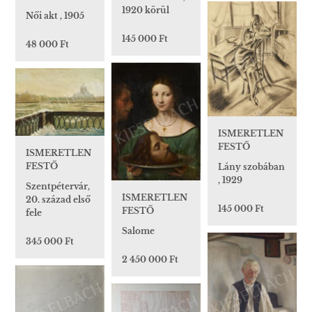
1920 körül
Női akt , 1905
145 000 Ft
48 000 Ft
ISMERETLEN
FESTŐ
ISMERETLEN
FESTŐ
Lány szobában
, 1929
Szentpétervár,
ISMERETLEN
20. század első
145 000 Ft
FESTŐ
fele
Salome
345 000 Ft
2 450 000 Ft