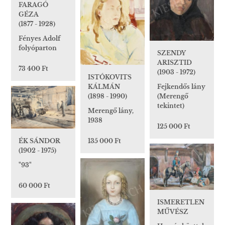
FARAGÓ
GÉZA
(1877 - 1928)
Fényes Adolf
folyóparton
SZENDY
ARISZTID
73 400 Ft
(1903 - 1972)
ISTÓKOVITS
KÁLMÁN
Fejkendős lány
(1898 - 1990)
(Merengő
tekintet)
Merengő lány,
1938
125 000 Ft
135 000 Ft
ÉK SÁNDOR
(1902 - 1975)
"93"
60 000 Ft
ISMERETLEN
MŰVÉSZ