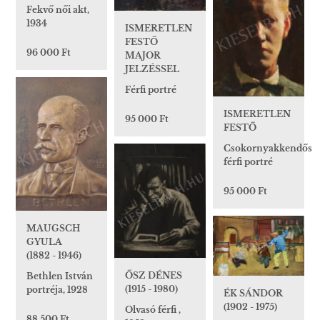
Fekvő női akt,
1934
ISMERETLEN
FESTŐ
96 000 Ft
MAJOR
JELZÉSSEL
Férfi portré
ISMERETLEN
95 000 Ft
FESTŐ
Csokornyakkendős
férfi portré
95 000 Ft
MAUGSCH
GYULA
(1882 - 1946)
ŐSZ DÉNES
Bethlen István
(1915 - 1980)
portréja, 1928
ÉK SÁNDOR
(1902 - 1975)
Olvasó férfi ,
88 500 Ft