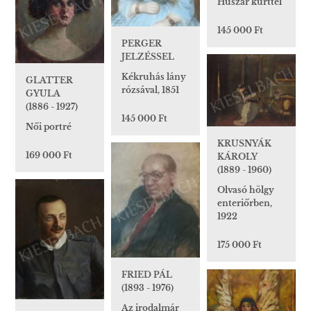
Huszár kürttel
145 000 Ft
PERGER
JELZÉSSEL
Kékruhás lány
GLATTER
rózsával, 1851
GYULA
(1886 - 1927)
145 000 Ft
Női portré
KRUSNYÁK
169 000 Ft
KÁROLY
(1889 - 1960)
Olvasó hölgy
enteriőrben,
1922
175 000 Ft
FRIED PÁL
(1893 - 1976)
Az irodalmár