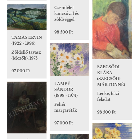
Csendélet
kancsóval és
zöldséggel
98 500 Ft
TAMÁS ERVIN
(1922 - 1996)
Zöldellő tavasz
(Mezők), 1975
SZECSŐDI
97 000 Ft
KLÁRA
(SZECSŐDI
LAMPÉ
MÁRTONNÉ)
SÁNDOR
Lecke, házi
(1898 - 1974)
feladat
Fehér
margaréták
98 500 Ft
97 000 Ft