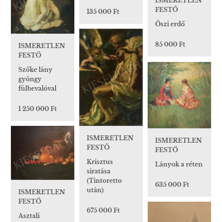
ISMERETLEN
FESTŐ
135 000 Ft
Őszi erdő
85 000 Ft
ISMERETLEN
FESTŐ
Szőke lány
gyöngy
fülbevalóval
1 250 000 Ft
ISMERETLEN
ISMERETLEN
FESTŐ
FESTŐ
Krisztus
Lányok a réten
siratása
(Tintoretto
635 000 Ft
után)
ISMERETLEN
FESTŐ
675 000 Ft
Asztali