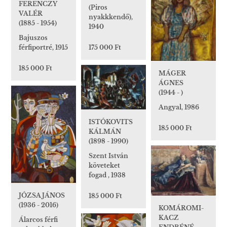
FERENCZY
(Piros
VALÉR
nyakkkendő),
(1885 - 1954)
1940
Bajuszos
férfiportré, 1915
175 000 Ft
185 000 Ft
MÁGER
ÁGNES
(1944 - )
Angyal, 1986
ISTÓKOVITS
185 000 Ft
KÁLMÁN
(1898 - 1990)
Szent István
követeket
fogad , 1938
JÓZSA JÁNOS
185 000 Ft
(1936 - 2016)
KOMÁROMI-
KACZ
Álarcos férfi