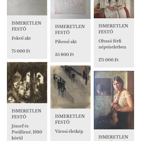
ISMERETLEN
ISMERETLEN
ISMERETLEN
FESTŐ
FESTŐ
FESTŐ
Fekvő akt
Olvasó férfi
Pihenő akt
népviseletben
75 000 Ft
35 800 Ft
175 000 Ft
ISMERETLEN
ISMERETLEN
FESTŐ
FESTŐ
József és
Városi életkép
Putifárné, 1930
ISMERETLEN
körül