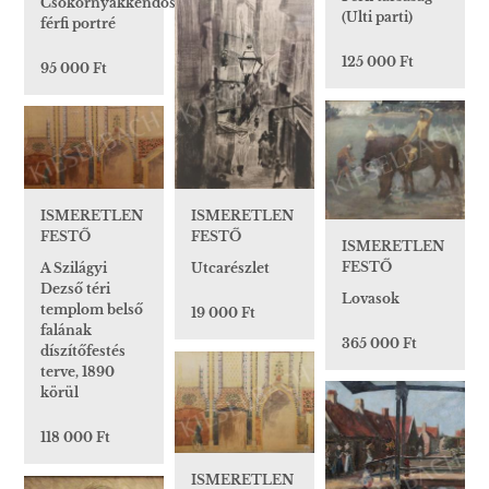
Csokornyakkendős
(Ulti parti)
férfi portré
125 000 Ft
95 000 Ft
ISMERETLEN
ISMERETLEN
FESTŐ
FESTŐ
ISMERETLEN
FESTŐ
A Szilágyi
Utcarészlet
Dezső téri
Lovasok
templom belső
19 000 Ft
falának
365 000 Ft
díszítőfestés
terve, 1890
körül
118 000 Ft
ISMERETLEN