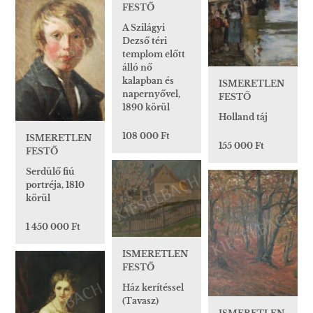
FESTŐ
A Szilágyi
Dezső téri
templom előtt
álló nő
kalapban és
ISMERETLEN
napernyővel,
FESTŐ
1890 körül
Holland táj
108 000 Ft
ISMERETLEN
155 000 Ft
FESTŐ
Serdülő fiú
portréja, 1810
körül
1 450 000 Ft
ISMERETLEN
FESTŐ
Ház kerítéssel
(Tavasz)