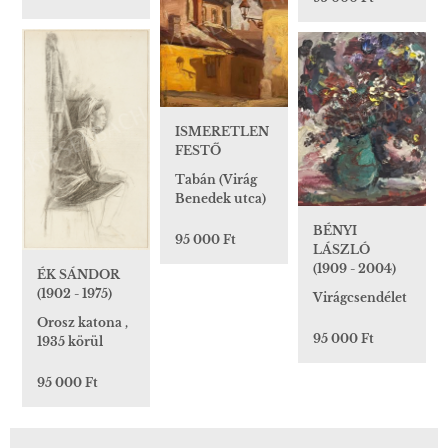
ISMERETLEN
FESTŐ
Tabán (Virág
Benedek utca)
BÉNYI
95 000 Ft
LÁSZLÓ
(1909 - 2004)
ÉK SÁNDOR
(1902 - 1975)
Virágcsendélet
Orosz katona ,
95 000 Ft
1935 körül
95 000 Ft