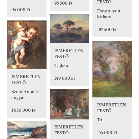
FESTŐ
95 500 Ft
95 000 Ft
Fonott hajú
kislány
197 500 Ft
ISMERETLEN
FESTŐ
Tájkép
ISMERETLEN
149 000 Ft
FESTŐ
Szent Antal és
angyal
ISMERETLEN
1 650 000 Ft
FESTŐ
Táj
ISMERETLEN
155 000 Ft
FESTŐ