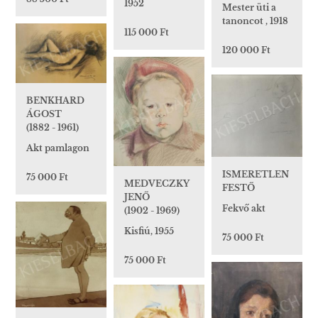
1952
Mester üti a
tanoncot , 1918
115 000 Ft
120 000 Ft
BENKHARD
ÁGOST
(1882 - 1961)
Akt pamlagon
ISMERETLEN
75 000 Ft
MEDVECZKY
FESTŐ
JENŐ
Fekvő akt
(1902 - 1969)
Kisfiú, 1955
75 000 Ft
75 000 Ft