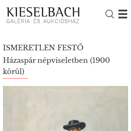
KÉRJÜK VÁLASSZON!

Festmények
Fotográfia
ISMERETLEN FESTŐ
Házaspár népviseletben (1900
körül)