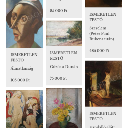
85 000 Ft
ISMERETLEN
FESTŐ
Szerelem
(Peter Paul
Rubens után)
485 000 Ft
ISMERETLEN
ISMERETLEN
FESTŐ
FESTŐ
Gőzös a Dunán
Álmatlanság
75 000 Ft
105 000 Ft
ISMERETLEN
FESTŐ
Kandalló előtt