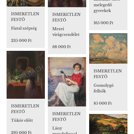
melegedő
gyerekek
ISMERETLEN
ISMERETLEN
FESTŐ
FESTŐ
165 000 Ft
Fiatal szépség
Mezei
virágcsendélet
235 000 Ft
68 000 Ft
ISMERETLEN
FESTŐ
Gomolygó
felhők
85 000 Ft
ISMERETLEN
FESTŐ
ISMERETLEN
FESTŐ
Tükör előtt
Lány
295 000 Ft
mandolinnal