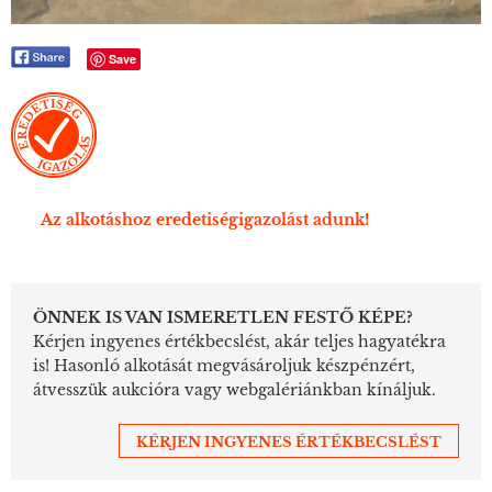
Save
Az alkotáshoz eredetiségigazolást adunk!
ÖNNEK IS VAN ISMERETLEN FESTŐ KÉPE?
Kérjen ingyenes értékbecslést, akár teljes hagyatékra
is! Hasonló alkotását megvásároljuk készpénzért,
átvesszük aukcióra vagy webgalériánkban kínáljuk.
KÉRJEN INGYENES ÉRTÉKBECSLÉST