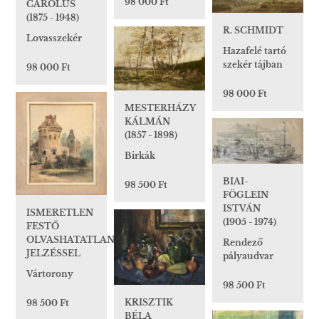
98 000 Ft
CAROLUS
(1875 - 1948)
R. SCHMIDT
Lovasszekér
Hazafelé tartó
szekér tájban
98 000 Ft
98 000 Ft
MESTERHÁZY
KÁLMÁN
(1857 - 1898)
Birkák
BIAI-
98 500 Ft
FÖGLEIN
ISTVÁN
ISMERETLEN
(1905 - 1974)
FESTŐ
OLVASHATATLAN
Rendező
JELZÉSSEL
pályaudvar
Vártorony
98 500 Ft
KRISZTIK
98 500 Ft
BÉLA