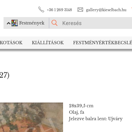
+36 1 269 3148
gallery@kieselbach.hu
Festmények
KÉRJÜK VÁLASSZON!
LKOTÁSOK
KIÁLLÍTÁSOK
FESTMÉNYÉRTÉKBECSLÉ
Festmények
Fotográfia
27)
28x39,5 cm
Olaj, fa
Jelezve balra lent: Ujváry