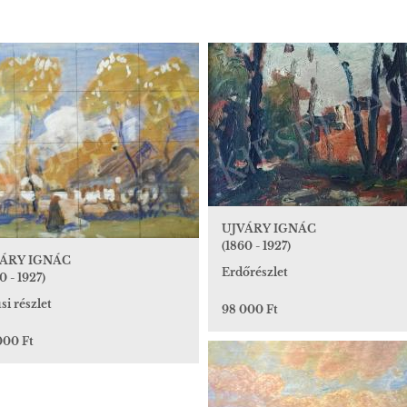
UJVÁRY IGNÁC
(1860 - 1927)
ÁRY IGNÁC
Erdőrészlet
0 - 1927)
si részlet
98 000 Ft
000 Ft