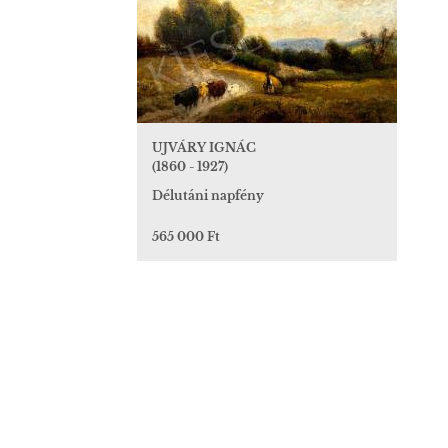
UJVÁRY IGNÁC
(1860 - 1927)
Délutáni napfény
565 000 Ft