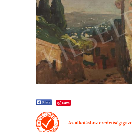
Save
Az alkotáshoz eredetiségigazo