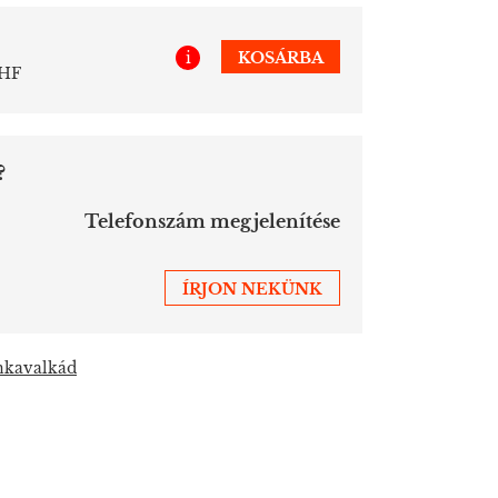
i
KOSÁRBA
CHF
?
Telefonszám megjelenítése
ÍRJON NEKÜNK
nkavalkád