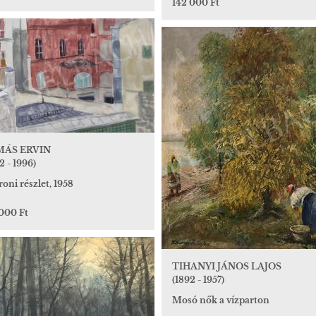
142 000 Ft
MÁS ERVIN
2 - 1996)
oni részlet, 1958
 000 Ft
TIHANYI JÁNOS LAJOS
(1892 - 1957)
Mosó nők a vízparton