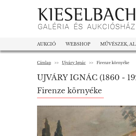
AUKCIÓ
WEBSHOP
MŰVÉSZEK, A
Címlap
>>
Ujváry Ignác
>>
Firenze környéke
UJVÁRY IGNÁC
(1860 - 19
Firenze környéke