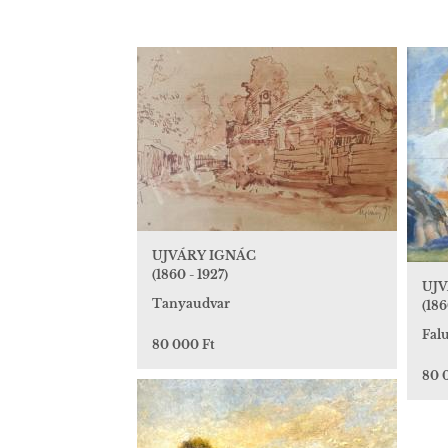
UJVÁRY IGNÁC
(1860 - 1927)
UJV
Tanyaudvar
(186
Falu
80 000 Ft
80 