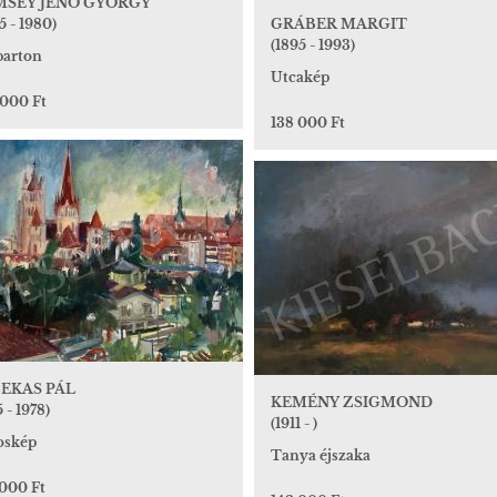
MSEY JENŐ GYÖRGY
5 - 1980)
GRÁBER MARGIT
(1895 - 1993)
parton
Utcakép
 000 Ft
138 000 Ft
EKAS PÁL
KEMÉNY ZSIGMOND
5 - 1978)
(1911 - )
oskép
Tanya éjszaka
 000 Ft