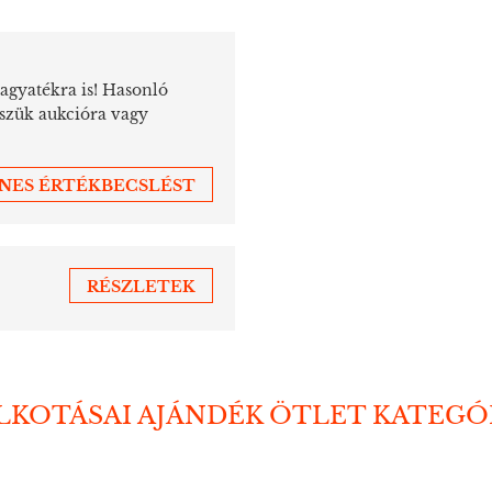
hagyatékra is! Hasonló
sszük aukcióra vagy
ENES ÉRTÉKBECSLÉST
RÉSZLETEK
ALKOTÁSAI AJÁNDÉK ÖTLET KATEG