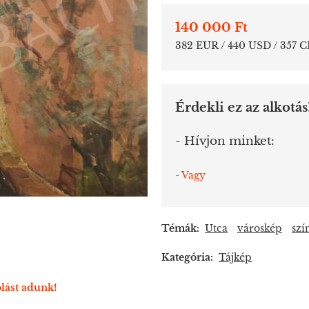
140 000 Ft
382 EUR / 440 USD / 357 
Érdekli ez az alkotás
- Hívjon minket:
- Vagy
Témák:
Utca
városkép
szí
Kategória:
Tájkép
lást adunk!