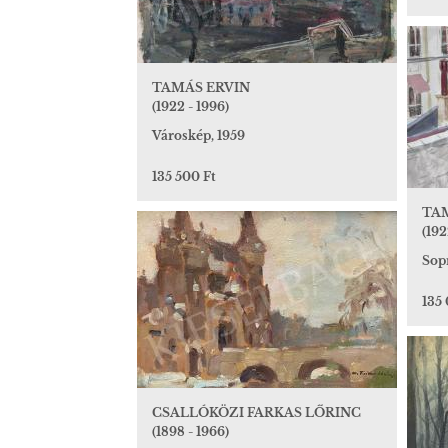
TAMÁS ERVIN
(1922 - 1996)
Városkép, 1959
135 500 Ft
TA
(192
Sopr
135
CSALLÓKÖZI FARKAS LŐRINC
(1898 - 1966)