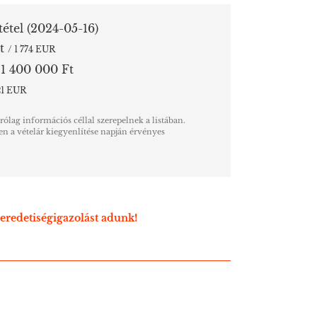
 tétel
(2024-05-16)
Ft
/ 1 774 EUR
 1 400 000 Ft
821 EUR
árólag információs céllal szerepelnek a listában.
n a vételár kiegyenlítése napján érvényes
eredetiségigazolást adunk!