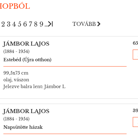
HOPBÓL
2
3
4
5
6
7
8
9
…
TOVÁBB
65
JÁMBOR LAJOS
(1884 - 1954)
Estebéd (Újra otthon)
99,5x75 cm
olaj, vászon
Jelezve balra lent: Jámbor L
39
JÁMBOR LAJOS
(1884 - 1954)
Napsütötte házak