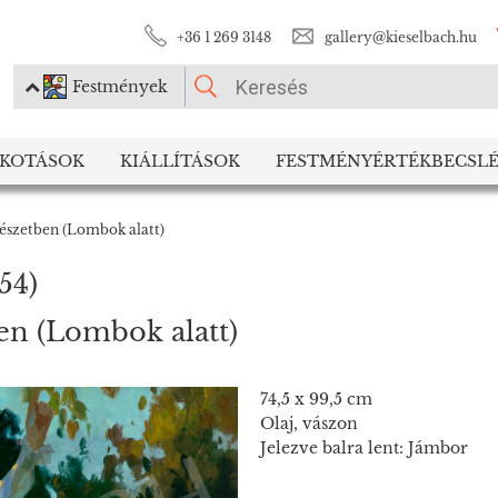
+36 1 269 3148
gallery@kieselbach.hu
Festmények
KÉRJÜK VÁLASSZON!
LKOTÁSOK
KIÁLLÍTÁSOK
FESTMÉNYÉRTÉKBECSLÉ
Festmények
Fotográfia
mészetben (Lombok alatt)
54)
ben (Lombok alatt)
74,5 x 99,5 cm
Olaj, vászon
Jelezve balra lent: Jámbor