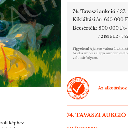
74. Tavaszi aukció
/ 37.
Kikiáltási ár
:
650 000 
Becsérték
:
800 000 Ft-
/ 2 183 EUR - 3 
Figyelem!
A jelzett valuta árak kiz
Az elszámolás alapja minden esetbe
valutaárfolyam.
Az alkotáshoz 
74. TAVASZI AUKCIÓ
rolt képhez