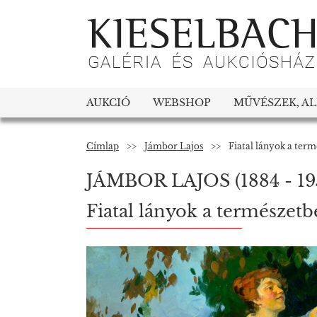
AUKCIÓ
WEBSHOP
MŰVÉSZEK, A
Címlap
>>
Jámbor Lajos
>>
Fiatal lányok a ter
JÁMBOR LAJOS
(1884 - 19
Fiatal lányok a természet