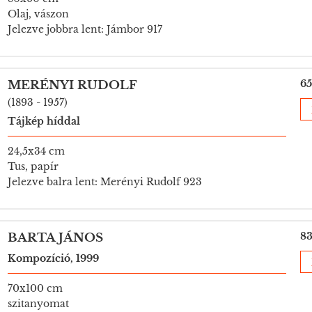
Olaj, vászon
Jelezve jobbra lent: Jámbor 917
65
MERÉNYI RUDOLF
(1893 - 1957)
Tájkép híddal
24,5x34 cm
Tus, papír
Jelezve balra lent: Merényi Rudolf 923
83
BARTA JÁNOS
Kompozíció, 1999
70x100 cm
szitanyomat