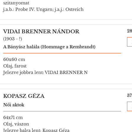
szitanyomat
j.a.b.: Probe IV. Ungarn; j.a.j.: Ostreich
28
VIDAI BRENNER NÁNDOR
(1903 - ?)
A Bányász halála (Hommage a Rembrandt)
60x60 cm
Olaj, farost
Jelezve jobbra lent: VIDAI BRENNER N
37
KOPASZ GÉZA
Női aktok
64x71 cm
Olaj, vászon
Jelezve balra lent: Kopasz Géza