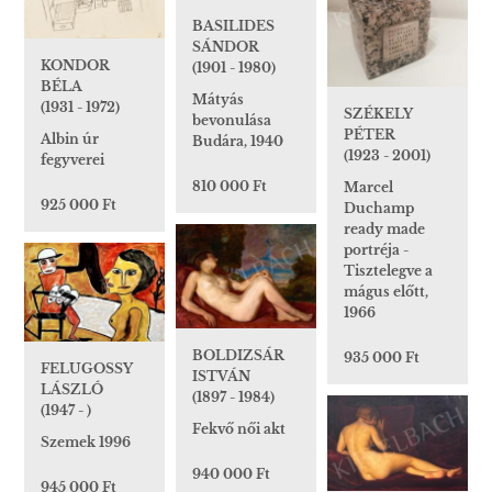
BASILIDES
SÁNDOR
KONDOR
(1901 - 1980)
BÉLA
Mátyás
(1931 - 1972)
SZÉKELY
bevonulása
PÉTER
Albin úr
Budára, 1940
(1923 - 2001)
fegyverei
810 000 Ft
Marcel
925 000 Ft
Duchamp
ready made
portréja -
Tisztelegve a
mágus előtt,
1966
BOLDIZSÁR
935 000 Ft
FELUGOSSY
ISTVÁN
LÁSZLÓ
(1897 - 1984)
(1947 - )
Fekvő női akt
Szemek 1996
940 000 Ft
945 000 Ft