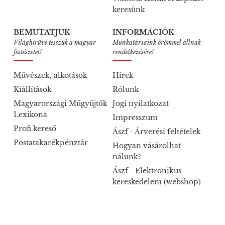
keresünk
BEMUTATJUK
INFORMÁCIÓK
Világhírűvé tesszük a magyar
Munkatársaink örömmel állnak
festészetet!
rendelkezésére!
Művészek, alkotások
Hírek
Kiállítások
Rólunk
Magyarországi Műgyűjtők
Jogi nyilatkozat
Lexikona
Impresszum
Profi kereső
Ászf - Árverési feltételek
Postatakarékpénztár
Hogyan vásárolhat
nálunk?
Ászf - Elektronikus
kereskedelem (webshop)