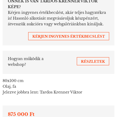
ÖNNEK IS VAN TARDOS KRENNER VIKTOR
KÉPE?
Kérjen ingyenes értékbecslést, akár teljes hagyatékra
is! Hasonló alkotását megvásároljuk készpénzért,
átvesszük aukcióra vagy webgalériánkban kínáljuk.
KÉRJEN INGYENES ÉRTÉKBECSLÉST
Hogyan működik a
RÉSZLETEK
webshop?
80x100 cm
Olaj, fa
Jelezve jobbra lent: Tardos Krenner Viktor
875 000 Ft