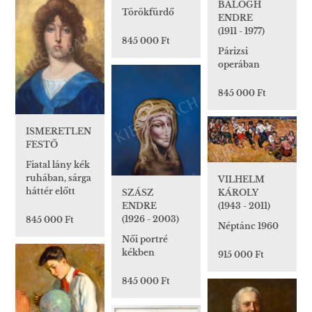
BALOGH
Törökfürdő
ENDRE
(1911 - 1977)
845 000 Ft
Párizsi
operában
845 000 Ft
ISMERETLEN
FESTŐ
Fiatal lány kék
ruhában, sárga
VILHELM
háttér előtt
SZÁSZ
KÁROLY
ENDRE
(1943 - 2011)
(1926 - 2003)
845 000 Ft
Néptánc 1960
Női portré
kékben
915 000 Ft
845 000 Ft