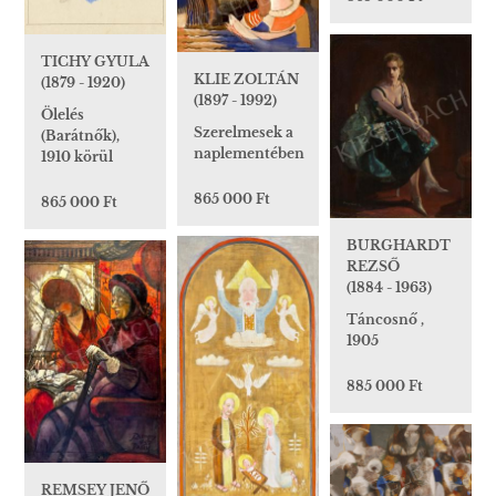
TICHY GYULA
KLIE ZOLTÁN
(1879 - 1920)
(1897 - 1992)
Ölelés
Szerelmesek a
(Barátnők),
naplementében
1910 körül
865 000 Ft
865 000 Ft
BURGHARDT
REZSŐ
(1884 - 1963)
Táncosnő ,
1905
885 000 Ft
REMSEY JENŐ