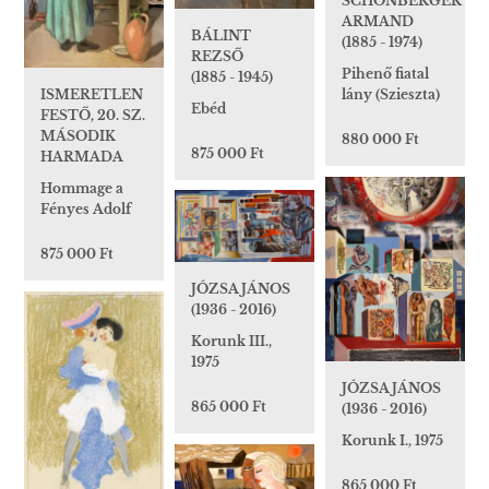
SCHÖNBERGER
ARMAND
BÁLINT
(1885 - 1974)
REZSŐ
Pihenő fiatal
(1885 - 1945)
lány (Szieszta)
ISMERETLEN
Ebéd
FESTŐ, 20. SZ.
MÁSODIK
880 000 Ft
875 000 Ft
HARMADA
Hommage a
Fényes Adolf
875 000 Ft
JÓZSA JÁNOS
(1936 - 2016)
Korunk III.,
1975
JÓZSA JÁNOS
865 000 Ft
(1936 - 2016)
Korunk I., 1975
865 000 Ft