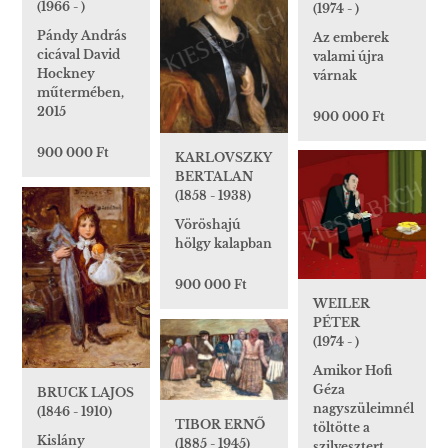
(1966 - )
(1974 - )
Pándy András
Az emberek
cicával David
valami újra
Hockney
várnak
műtermében,
2015
900 000 Ft
900 000 Ft
KARLOVSZKY
BERTALAN
(1858 - 1938)
Vöröshajú
hölgy kalapban
900 000 Ft
WEILER
PÉTER
(1974 - )
Amikor Hofi
Géza
BRUCK LAJOS
nagyszüleimnél
(1846 - 1910)
TIBOR ERNŐ
töltötte a
Kislány
(1885 - 1945)
szilvesztert