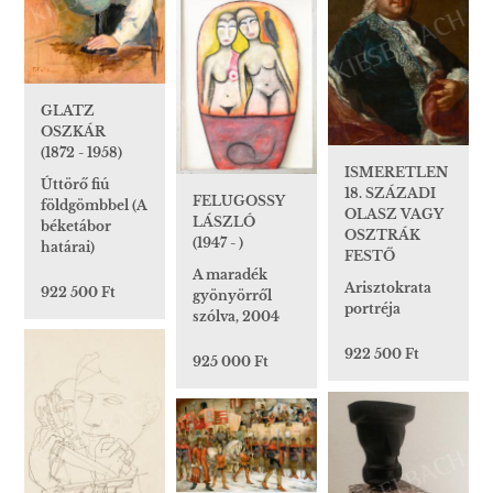
GLATZ
OSZKÁR
(1872 - 1958)
ISMERETLEN
Úttörő fiú
18. SZÁZADI
FELUGOSSY
földgömbbel (A
OLASZ VAGY
LÁSZLÓ
béketábor
OSZTRÁK
(1947 - )
határai)
FESTŐ
A maradék
Arisztokrata
922 500 Ft
gyönyörről
portréja
szólva, 2004
922 500 Ft
925 000 Ft