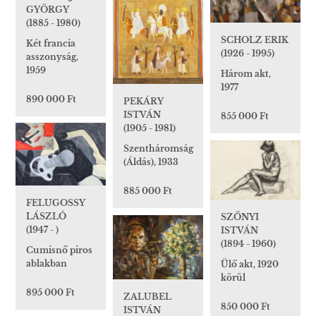
GYÖRGY
(1885 - 1980)
SCHOLZ ERIK
Két francia
(1926 - 1995)
asszonyság,
1959
Három akt,
1977
890 000 Ft
PEKÁRY
ISTVÁN
855 000 Ft
(1905 - 1981)
Szentháromság
(Áldás), 1933
885 000 Ft
FELUGOSSY
LÁSZLÓ
SZŐNYI
(1947 - )
ISTVÁN
(1894 - 1960)
Cumisnő piros
ablakban
Ülő akt, 1920
körül
895 000 Ft
ZALUBEL
850 000 Ft
ISTVÁN