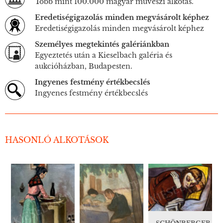
Több mint 100.000 magyar művészi alkotás.
Eredetiségigazolás minden megvásárolt képhez
Eredetiségigazolás minden megvásárolt képhez
Személyes megtekintés galériánkban
Egyeztetés után a Kieselbach galéria és
aukcióházban, Budapesten.
Ingyenes festmény értékbecslés
Ingyenes festmény értékbecslés
HASONLÓ ALKOTÁSOK