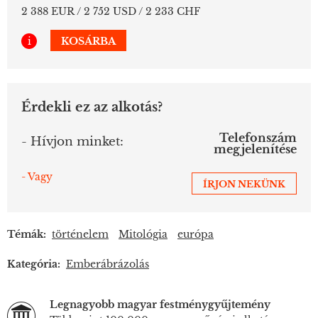
2 388 EUR / 2 752 USD / 2 233 CHF
i
KOSÁRBA
Érdekli ez az alkotás?
Telefonszám
- Hívjon minket:
megjelenítése
- Vagy
ÍRJON NEKÜNK
Témák:
történelem
Mitológia
európa
Kategória:
Emberábrázolás
Legnagyobb magyar festménygyűjtemény