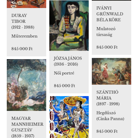
IVÁNYI
GRÜNWALD
DURAY
BÉLA KÖRE
TIBOR
(1912 - 1988)
Mulatozó
társaság
Műteremben
845 000 Ft
845 000 Ft
JÓZSA JÁNOS
(1936 - 2016)
Női portré
845 000 Ft
SZÁNTHÓ
MÁRIA
(1897 - 1998)
Hegdűszó
MAGYAR
(Cinka Panna)
MANNHEIMER
GUSZTÁV
845 000 Ft
(1859 - 1937)