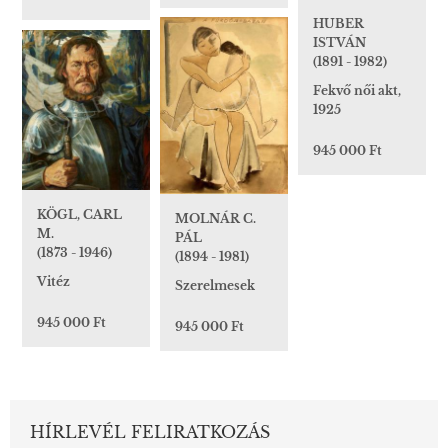
HUBER
ISTVÁN
(1891 - 1982)
Fekvő női akt,
1925
945 000 Ft
KÖGL, CARL
MOLNÁR C.
M.
PÁL
(1873 - 1946)
(1894 - 1981)
Vitéz
Szerelmesek
945 000 Ft
945 000 Ft
HÍRLEVÉL FELIRATKOZÁS