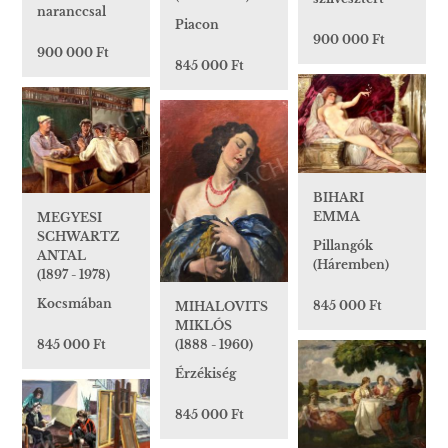
naranccsal
Piacon
900 000 Ft
900 000 Ft
845 000 Ft
BIHARI
EMMA
MEGYESI
SCHWARTZ
Pillangók
ANTAL
(Háremben)
(1897 - 1978)
Kocsmában
845 000 Ft
MIHALOVITS
MIKLÓS
845 000 Ft
(1888 - 1960)
Érzékiség
845 000 Ft