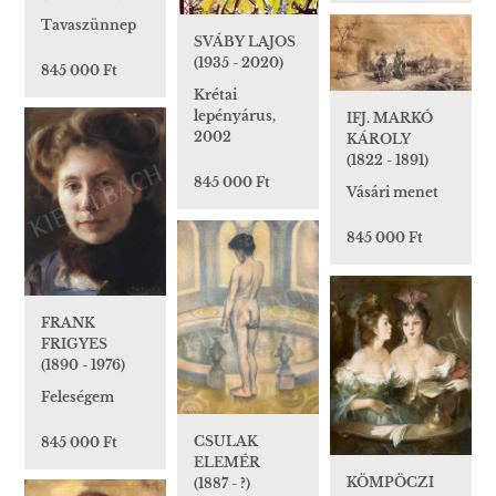
Tavaszünnep
SVÁBY LAJOS
(1935 - 2020)
845 000 Ft
Krétai
lepényárus,
IFJ. MARKÓ
2002
KÁROLY
(1822 - 1891)
845 000 Ft
Vásári menet
845 000 Ft
FRANK
FRIGYES
(1890 - 1976)
Feleségem
CSULAK
845 000 Ft
ELEMÉR
KÖMPÖCZI
(1887 - ?)