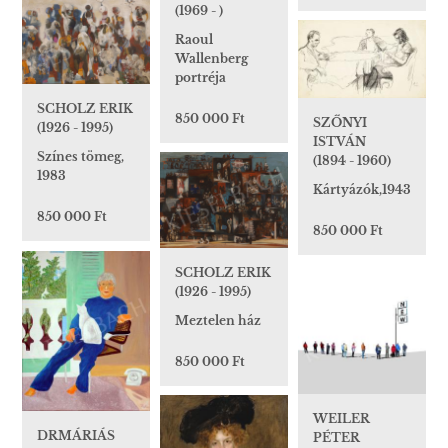
(1969 - )
Raoul
Wallenberg
portréja
SCHOLZ ERIK
850 000 Ft
SZŐNYI
(1926 - 1995)
ISTVÁN
Színes tömeg,
(1894 - 1960)
1983
Kártyázók,1943
850 000 Ft
850 000 Ft
SCHOLZ ERIK
(1926 - 1995)
Meztelen ház
850 000 Ft
WEILER
DRMÁRIÁS
PÉTER