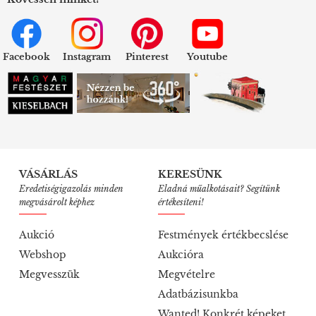
Facebook
Instagram
Pinterest
Youtube
VÁSÁRLÁS
KERESÜNK
Eredetiségigazolás minden
Eladná műalkotásait? Segítünk
megvásárolt képhez
értékesíteni!
Aukció
Festmények értékbecslése
Webshop
Aukcióra
Megvesszük
Megvételre
Adatbázisunkba
Wanted! Konkrét képeket