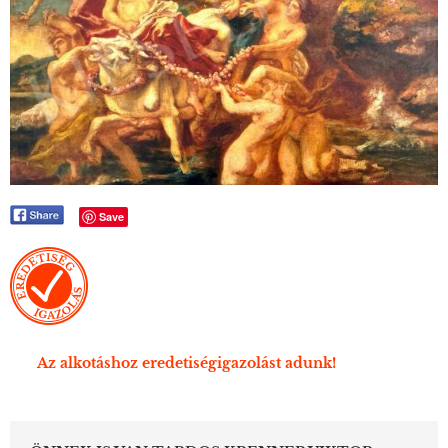
Save
Az alkotáshoz eredetiségigazolást adunk!