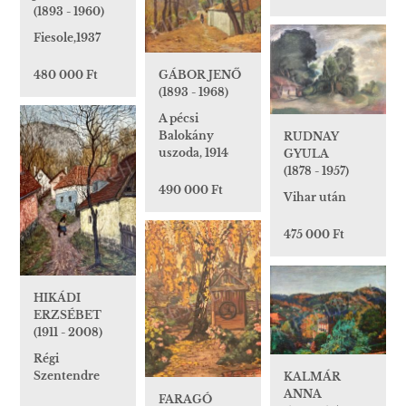
(1893 - 1960)
Fiesole,1937
GÁBOR JENŐ
480 000 Ft
(1893 - 1968)
A pécsi
Balokány
RUDNAY
uszoda, 1914
GYULA
(1878 - 1957)
490 000 Ft
Vihar után
475 000 Ft
HIKÁDI
ERZSÉBET
(1911 - 2008)
Régi
Szentendre
KALMÁR
ANNA
FARAGÓ