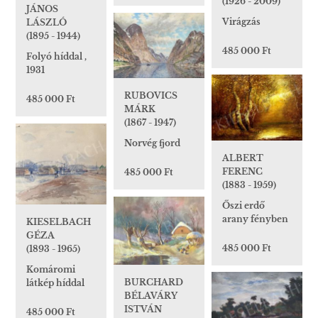
(1926 - 2009)
JÁNOS
Virágzás
LÁSZLÓ
(1895 - 1944)
485 000 Ft
Folyó híddal ,
1931
RUBOVICS
485 000 Ft
MÁRK
(1867 - 1947)
Norvég fjord
ALBERT
FERENC
485 000 Ft
(1883 - 1959)
Őszi erdő
arany fényben
KIESELBACH
GÉZA
485 000 Ft
(1893 - 1965)
Komáromi
BURCHARD
látkép híddal
BÉLAVÁRY
ISTVÁN
485 000 Ft