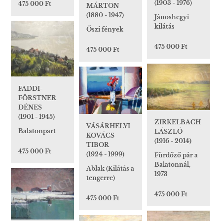
(1903 - 1976)
475 000 Ft
MÁRTON
(1880 - 1947)
Jánoshegyi
kilátás
Őszi fények
475 000 Ft
475 000 Ft
FADDI-
FÖRSTNER
DÉNES
(1901 - 1945)
ZIRKELBACH
VÁSÁRHELYI
Balatonpart
LÁSZLÓ
KOVÁCS
(1916 - 2014)
TIBOR
475 000 Ft
(1924 - 1999)
Fürdőző pár a
Balatonnál,
Ablak (Kilátás a
1973
tengerre)
475 000 Ft
475 000 Ft