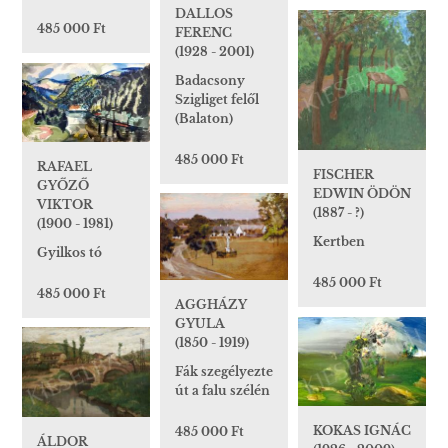
DALLOS
485 000 Ft
FERENC
(1928 - 2001)
Badacsony
Szigliget felől
(Balaton)
485 000 Ft
RAFAEL
FISCHER
GYŐZŐ
EDWIN ÖDÖN
VIKTOR
(1887 - ?)
(1900 - 1981)
Kertben
Gyilkos tó
485 000 Ft
485 000 Ft
AGGHÁZY
GYULA
(1850 - 1919)
Fák szegélyezte
út a falu szélén
KOKAS IGNÁC
485 000 Ft
ÁLDOR