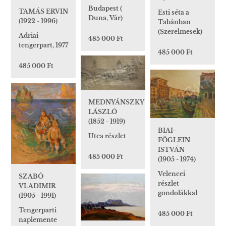
Budapest (
TAMÁS ERVIN
Esti séta a
Duna, Vár)
(1922 - 1996)
Tabánban
(Szerelmesek)
Adriai
485 000 Ft
tengerpart, 1977
485 000 Ft
485 000 Ft
MEDNYÁNSZKY
LÁSZLÓ
(1852 - 1919)
BIAI-
Utca részlet
FÖGLEIN
ISTVÁN
485 000 Ft
(1905 - 1974)
Velencei
SZABÓ
részlet
VLADIMIR
gondolákkal
(1905 - 1991)
Tengerparti
485 000 Ft
naplemente