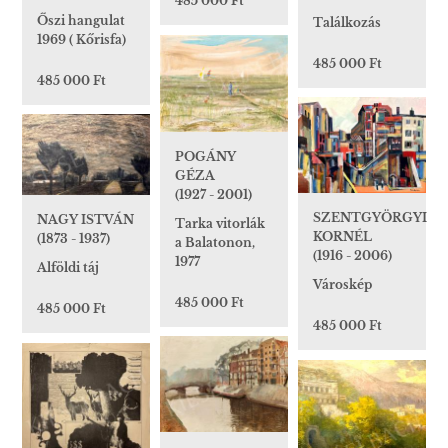
485 000 Ft
Őszi hangulat
Találkozás
1969 ( Kőrisfa)
485 000 Ft
485 000 Ft
POGÁNY
GÉZA
(1927 - 2001)
SZENTGYÖRGYI
NAGY ISTVÁN
Tarka vitorlák
KORNÉL
(1873 - 1937)
a Balatonon,
(1916 - 2006)
1977
Alföldi táj
Városkép
485 000 Ft
485 000 Ft
485 000 Ft