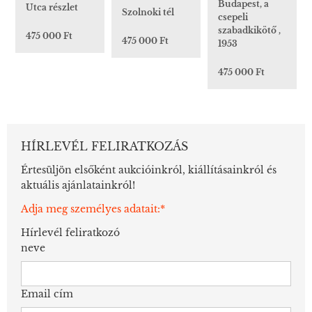
Budapest, a
Utca részlet
Szolnoki tél
csepeli
szabadkikötő ,
475 000 Ft
475 000 Ft
1953
475 000 Ft
HÍRLEVÉL FELIRATKOZÁS
Értesüljön elsőként aukcióinkról, kiállításainkról és
aktuális ajánlatainkról!
Adja meg személyes adatait:*
Hírlevél feliratkozó
neve
Email cím