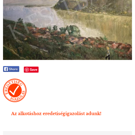
Save
Az alkotáshoz eredetiségigazolást adunk!