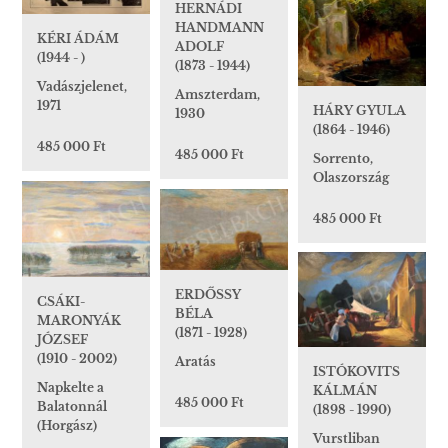
HERNÁDI
HANDMANN
KÉRI ÁDÁM
ADOLF
(1944 - )
(1873 - 1944)
Vadászjelenet,
Amszterdam,
1971
HÁRY GYULA
1930
(1864 - 1946)
485 000 Ft
485 000 Ft
Sorrento,
Olaszország
485 000 Ft
ERDŐSSY
CSÁKI-
BÉLA
MARONYÁK
(1871 - 1928)
JÓZSEF
(1910 - 2002)
Aratás
ISTÓKOVITS
Napkelte a
KÁLMÁN
485 000 Ft
Balatonnál
(1898 - 1990)
(Horgász)
Vurstliban