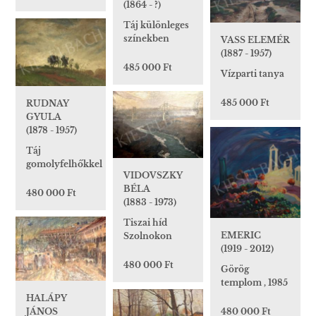
(1864 - ?)
Táj különleges
színekben
VASS ELEMÉR
(1887 - 1957)
485 000 Ft
Vízparti tanya
485 000 Ft
RUDNAY
GYULA
(1878 - 1957)
Táj
gomolyfelhőkkel
VIDOVSZKY
BÉLA
480 000 Ft
(1883 - 1973)
Tiszai híd
EMERIC
Szolnokon
(1919 - 2012)
480 000 Ft
Görög
templom , 1985
HALÁPY
JÁNOS
480 000 Ft