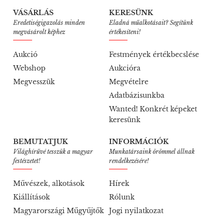
VÁSÁRLÁS
KERESÜNK
Eredetiségigazolás minden
Eladná műalkotásait? Segítünk
megvásárolt képhez
értékesíteni!
Aukció
Festmények értékbecslése
Webshop
Aukcióra
Megvesszük
Megvételre
Adatbázisunkba
Wanted! Konkrét képeket
keresünk
BEMUTATJUK
INFORMÁCIÓK
Világhírűvé tesszük a magyar
Munkatársaink örömmel állnak
festészetet!
rendelkezésére!
Művészek, alkotások
Hírek
Kiállítások
Rólunk
Magyarországi Műgyűjtők
Jogi nyilatkozat