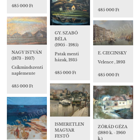
485 000 Ft
485 000 Ft
GY. SZABÓ
BÉLA
(1905 - 1985)
NAGY ISTVÁN
E. CIECINSKY
Patak menti
(1873 - 1937)
házak, 1935
Velence , 1893
Csíkmindszenti
485 000 Ft
naplemente
485 000 Ft
485 000 Ft
ISMERETLEN
ZÓRÁD GÉZA
MAGYAR
(1880 k. - 1960
FESTŐ
k.)