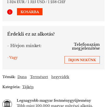
1 324 EUR / 1 525 USD / 1 238 CHF
i
KOSÁRBA
Érdekli ez az alkotás?
Telefonszám
- Hívjon minket:
megjelenítése
- Vagy
ÍRJON NEKÜNK
Témák:
Duna
Természet
hegyvidék
Kategória:
Tájkép
Legnagyobb magyar festménygyűjtemény
Több mint 100.000 magyar művészi alkotás.