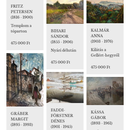
FRITZ
PETERSEN
(1816 - 1900)
Templom a
KALMÁR
BIHARI
tóparton
ANNA
SÁNDOR
(1903 - 1976)
(1855 - 1906)
475 000 Ft
Kilátás a
Nyári délután
Gellért-hegyről
475 000 Ft
475 000 Ft
FADDI-
KÁSSA
GRÁBER
FÖRSTNER
GÁBOR
MARGIT
DÉNES
(1893 - 1961)
(1895 - 1993)
(1901 - 1945)