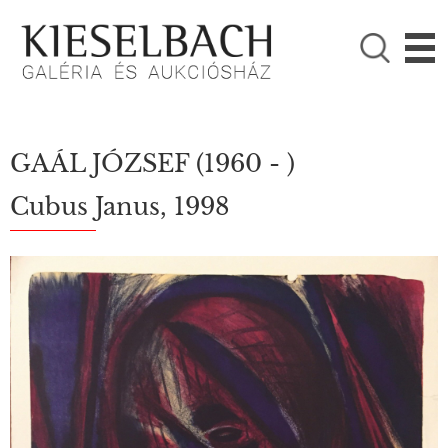
KÉRJÜK VÁLASSZON!

Festmények
Fotográfia
GAÁL JÓZSEF
(1960 - )
Cubus Janus, 1998