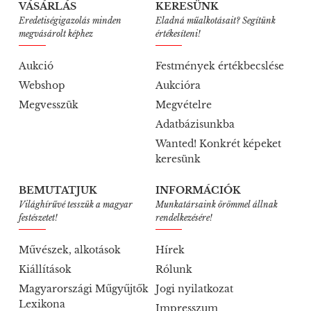
VÁSÁRLÁS
KERESÜNK
Eredetiségigazolás minden
Eladná műalkotásait? Segítünk
megvásárolt képhez
értékesíteni!
Aukció
Festmények értékbecslése
Webshop
Aukcióra
Megvesszük
Megvételre
Adatbázisunkba
Wanted! Konkrét képeket
keresünk
BEMUTATJUK
INFORMÁCIÓK
Világhírűvé tesszük a magyar
Munkatársaink örömmel állnak
festészetet!
rendelkezésére!
Művészek, alkotások
Hírek
Kiállítások
Rólunk
Magyarországi Műgyűjtők
Jogi nyilatkozat
Lexikona
Impresszum