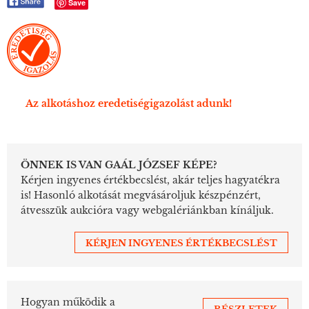
Save
Az alkotáshoz eredetiségigazolást adunk!
ÖNNEK IS VAN GAÁL JÓZSEF KÉPE?
Kérjen ingyenes értékbecslést, akár teljes hagyatékra
is! Hasonló alkotását megvásároljuk készpénzért,
átvesszük aukcióra vagy webgalériánkban kínáljuk.
KÉRJEN INGYENES ÉRTÉKBECSLÉST
Hogyan működik a