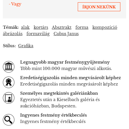
- Vagy
ÍRJON NEKÜNK
Témák:
alak
kortárs
Absztrakt
forma
kompozíció
ábrázolás
formavilág
Cubus Janus
Stílus:
Grafika
Legnagyobb magyar festménygyűjtemény
Több mint 100.000 magyar művészi alkotás.
Eredetiségigazolás minden megvásárolt képhez
Eredetiségigazolás minden megvásárolt képhez
Személyes megtekintés galériánkban
Egyeztetés után a Kieselbach galéria és
aukcióházban, Budapesten.
Ingyenes festmény értékbecslés
Ingyenes festmény értékbecslés