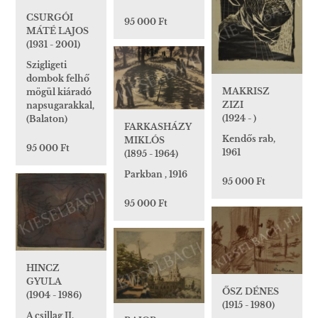
CSURGÓI
95 000 Ft
MÁTÉ LAJOS
(1931 - 2001)
Szigligeti
dombok felhő
MAKRISZ
mögül kiáradó
ZIZI
napsugarakkal,
(1924 - )
(Balaton)
FARKASHÁZY
Kendős rab,
MIKLÓS
95 000 Ft
1961
(1895 - 1964)
Parkban , 1916
95 000 Ft
95 000 Ft
HINCZ
GYULA
ŐSZ DÉNES
(1904 - 1986)
(1915 - 1980)
A csillag II.