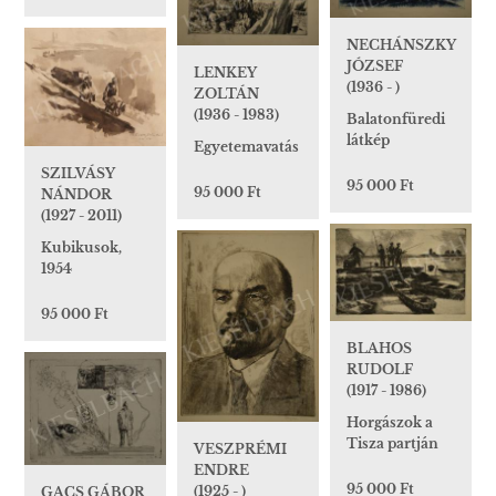
NECHÁNSZKY
JÓZSEF
LENKEY
(1936 - )
ZOLTÁN
(1936 - 1983)
Balatonfüredi
látkép
Egyetemavatás
SZILVÁSY
95 000 Ft
95 000 Ft
NÁNDOR
(1927 - 2011)
Kubikusok,
1954
95 000 Ft
BLAHOS
RUDOLF
(1917 - 1986)
Horgászok a
Tisza partján
VESZPRÉMI
ENDRE
95 000 Ft
(1925 - )
GACS GÁBOR