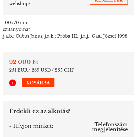
RÉSZLETEK
webshop?
100x70 cm
szitanyomat
j.a.b.: Cubus Janus; j.a.k.: Próba III.; j.a.j.: Gaál József 1998
92 000 Ft
251 EUR / 289 USD / 235 CHF
i
KOSÁRBA
Érdekli ez az alkotás?
Telefonszám
- Hívjon minket:
megjelenítése