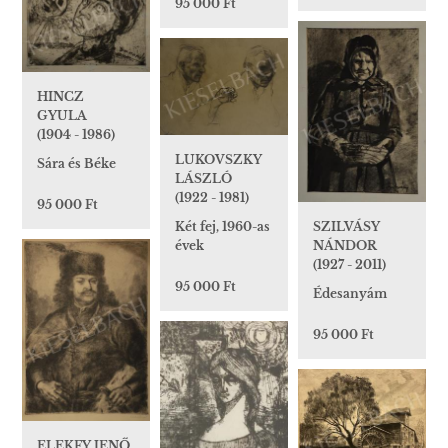
95 000 Ft
HINCZ
GYULA
(1904 - 1986)
LUKOVSZKY
Sára és Béke
LÁSZLÓ
(1922 - 1981)
95 000 Ft
SZILVÁSY
Két fej, 1960-as
NÁNDOR
évek
(1927 - 2011)
95 000 Ft
Édesanyám
95 000 Ft
ELEKFY JENŐ