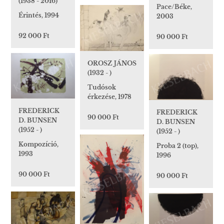
(1938 - 2016)
Pace/Béke,
Érintés, 1994
2003
92 000 Ft
90 000 Ft
OROSZ JÁNOS
(1932 - )
Tudósok
érkezése, 1978
FREDERICK
FREDERICK
90 000 Ft
D. BUNSEN
D. BUNSEN
(1952 - )
(1952 - )
Kompozíció,
Proba 2 (top),
1993
1996
90 000 Ft
90 000 Ft