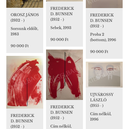
FREDERICK
D. BUNSEN
OROSZ JÁNOS
FREDERICK
(1952 - )
(1932 - )
D. BUNSEN
(1952 - )
Sebek, 1993
Sorsunk eldőlt,
1983
Proba 2
90 000 Ft
(bottom), 1996
90 000 Ft
90 000 Ft
UJVÁROSSY
LÁSZLÓ
(1955 - )
FREDERICK
D. BUNSEN
Cím nélkül,
FREDERICK
(1952 - )
1996
D. BUNSEN
Cím nélkül,
(1952 - )