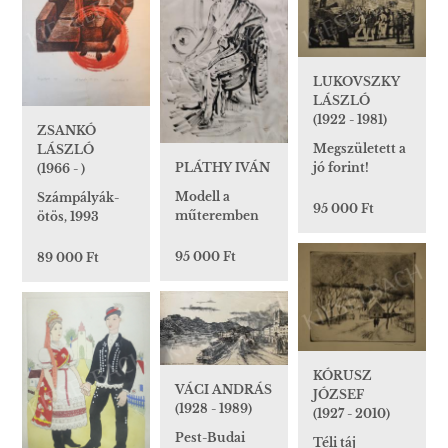
LUKOVSZKY
LÁSZLÓ
(1922 - 1981)
ZSANKÓ
Megszületett a
LÁSZLÓ
PLÁTHY IVÁN
jó forint!
(1966 - )
Modell a
Számpályák-
95 000 Ft
műteremben
ötös, 1993
95 000 Ft
89 000 Ft
KÓRUSZ
VÁCI ANDRÁS
JÓZSEF
(1928 - 1989)
(1927 - 2010)
Pest-Budai
Téli táj