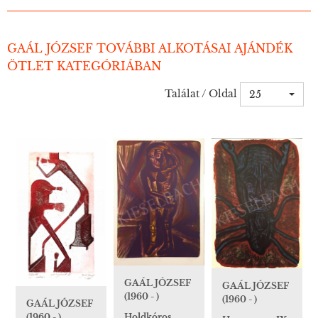
GAÁL JÓZSEF TOVÁBBI ALKOTÁSAI AJÁNDÉK
ÖTLET KATEGÓRIÁBAN
Találat / Oldal
25
GAÁL JÓZSEF
GAÁL JÓZSEF
(1960 - )
(1960 - )
GAÁL JÓZSEF
Holdkóros,
(1960 - )