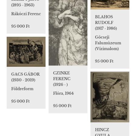
(1895 - 1963)
Rákóczi Ferenc
BLAHOS
RUDOLF
95 000 Ft
(1917 - 1986)
Göcseji
Falumúzeum
(Vízimalom)
95 000 Ft
CZINKE
GACS GÁBOR
FERENC
(1930 - 2019)
(1926 - )
Földreform
Flóra, 1964
95 000 Ft
95 000 Ft
HINCZ
GYULA