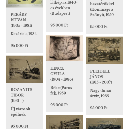
látkép az 1840-
hazatérőkkel
es években
(Hommage a
(Budapest)
PEKÁRY
Szőnyi), 1959
ISTVÁN
95 000 Ft
(1905 - 1981)
95 000 Ft
Kazáriak, 1934
95 000 Ft
HINCZ
PLEIDELL
GYULA
JÁNOS
(1904 - 1986)
(1915 - 2007)
Béke (Páros
ROZANITS
Nagy dunai
fej), 1959
TIBOR
árvíz, 1965
(1931 - )
95 000 Ft
95 000 Ft
Új városok
épülnek
95 000 Ft