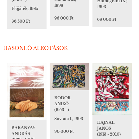
Homogram IX.;
1998
1993
Előjáték, 1985
96 000 Ft
68 000 Ft
36 500 Ft
HASONLÓ ALKOTÁSOK
BODOR
ANIKÓ
(1953 - )
Sov-ata I., 1993
HAJNAL
BARANYAY
JÁNOS
90 000 Ft
ANDRÁS
(1913 - 2010)