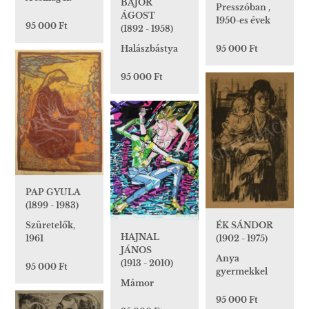
BAJOR
Presszóban ,
ÁGOST
1950-es évek
95 000 Ft
(1892 - 1958)
Halászbástya
95 000 Ft
95 000 Ft
PAP GYULA
(1899 - 1983)
Szüretelők,
ÉK SÁNDOR
HAJNAL
1961
(1902 - 1975)
JÁNOS
Anya
(1913 - 2010)
95 000 Ft
gyermekkel
Mámor
95 000 Ft