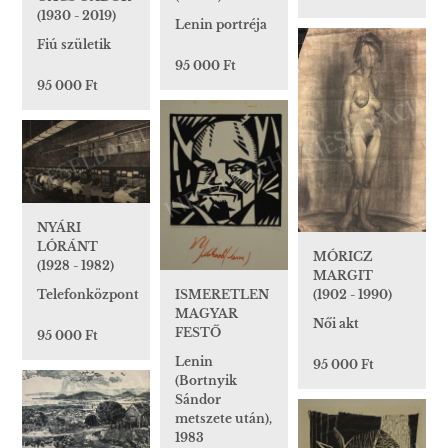
(1930 - 2019)
Lenin portréja
Fiú születik
95 000 Ft
95 000 Ft
NYÁRI
LÓRÁNT
MÓRICZ
(1928 - 1982)
MARGIT
ISMERETLEN
Telefonközpont
(1902 - 1990)
MAGYAR
Női akt
FESTŐ
95 000 Ft
Lenin
95 000 Ft
(Bortnyik
Sándor
metszete után),
1983