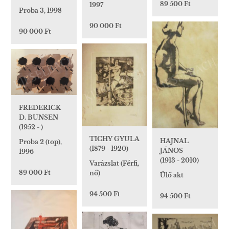
89 500 Ft
1997
Proba 3, 1998
90 000 Ft
90 000 Ft
FREDERICK
D. BUNSEN
(1952 - )
TICHY GYULA
HAJNAL
Proba 2 (top),
(1879 - 1920)
JÁNOS
1996
(1913 - 2010)
Varázslat (Férfi,
89 000 Ft
nő)
Ülő akt
94 500 Ft
94 500 Ft