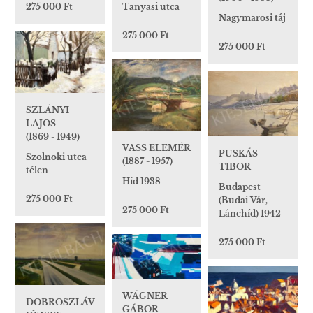
275 000 Ft
Tanyasi utca
Nagymarosi táj
275 000 Ft
275 000 Ft
SZLÁNYI
LAJOS
(1869 - 1949)
VASS ELEMÉR
PUSKÁS
Szolnoki utca
(1887 - 1957)
TIBOR
télen
Híd 1938
Budapest
275 000 Ft
(Budai Vár,
275 000 Ft
Lánchíd) 1942
275 000 Ft
WÁGNER
DOBROSZLÁV
GÁBOR