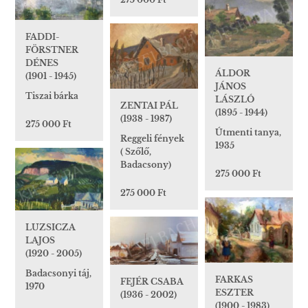
FADDI-
FÖRSTNER
DÉNES
ÁLDOR
(1901 - 1945)
JÁNOS
Tiszai bárka
LÁSZLÓ
ZENTAI PÁL
(1895 - 1944)
(1938 - 1987)
275 000 Ft
Útmenti tanya,
Reggeli fények
1935
( Szőlő,
Badacsony)
275 000 Ft
275 000 Ft
LUZSICZA
LAJOS
(1920 - 2005)
Badacsonyi táj,
FARKAS
FEJÉR CSABA
1970
ESZTER
(1936 - 2002)
(1900 - 1983)