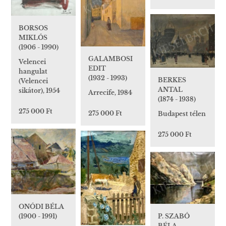
BORSOS
MIKLÓS
(1906 - 1990)
GALAMBOSI
Velencei
EDIT
hangulat
(1932 - 1993)
BERKES
(Velencei
ANTAL
sikátor), 1954
Arrecife, 1984
(1874 - 1938)
275 000 Ft
275 000 Ft
Budapest télen
275 000 Ft
ONÓDI BÉLA
P. SZABÓ
(1900 - 1991)
BÉLA