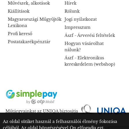
Művészek, alkotások
Hírek
Kiállítások
Rólunk
Magyarországi Műgyűjtők
Jogi nyilatkozat
Lexikona
Impresszum
Profi kereső
Ászf - Árverési feltételek
Postatakarékpénztár
Hogyan vásárolhat
nálunk?
Ászf - Elektronikus
kereskedelem (webshop)
Műtárgyainkat az UNIQA biztosítja
Az oldal sütiket használ a felhasználói élmény fokozása
céljából. Az oldal böngészésével Ön elfogadja ezt.