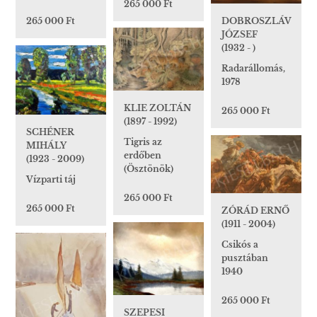
265 000 Ft
265 000 Ft
DOBROSZLÁV
JÓZSEF
(1932 - )
Radarállomás,
1978
KLIE ZOLTÁN
265 000 Ft
(1897 - 1992)
SCHÉNER
Tigris az
MIHÁLY
erdőben
(1923 - 2009)
(Ösztönök)
Vízparti táj
265 000 Ft
265 000 Ft
ZÓRÁD ERNŐ
(1911 - 2004)
Csikós a
pusztában
1940
265 000 Ft
SZEPESI