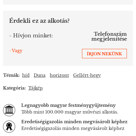
Érdekli ez az alkotás?
Telefonszám
- Hívjon minket:
megjelenítése
- Vagy
ÍRJON NEKÜNK
Témák:
híd
Duna
horizont
Gellért-hegy
Kategória:
Tájkép
Legnagyobb magyar festménygyűjtemény
Több mint 100.000 magyar művészi alkotás.
Eredetiségigazolás minden megvásárolt képhez
Eredetiségigazolás minden megvásárolt képhez