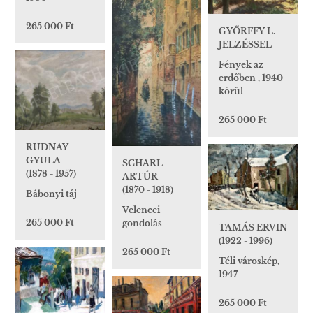
265 000 Ft
GYŐRFFY L.
JELZÉSSEL
Fények az
erdőben , 1940
körül
265 000 Ft
RUDNAY
GYULA
SCHARL
(1878 - 1957)
ARTÚR
(1870 - 1918)
Bábonyi táj
Velencei
265 000 Ft
gondolás
TAMÁS ERVIN
(1922 - 1996)
265 000 Ft
Téli városkép,
1947
265 000 Ft