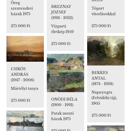
Öreg
BREZNAY
Tópart
szentendrei
JÓZSEF
vitorlásokkal
házak 1975
(1916 - 2012)
275 000 Ft
275 000 Ft
Vízparti
életkép 1959
275 000 Ft
CSIKÓS
BERKES
ANDRÁS
ANTAL
(1947 - 2006)
(1874 - 1938)
Mártélyi tanya
Napnyugta
(Felvidéki táj),
ONÓDI BÉLA
275 000 Ft
1905
(1900 - 1991)
Patak menti
275 000 Ft
házak 1975
275 000 Ft