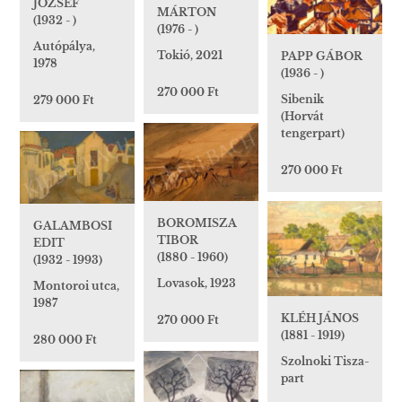
JÓZSEF
MÁRTON
(1932 - )
(1976 - )
Autópálya,
Tokió, 2021
PAPP GÁBOR
1978
(1936 - )
270 000 Ft
Sibenik
279 000 Ft
(Horvát
tengerpart)
270 000 Ft
BOROMISZA
GALAMBOSI
TIBOR
EDIT
(1880 - 1960)
(1932 - 1993)
Lovasok, 1923
Montoroi utca,
1987
KLÉH JÁNOS
270 000 Ft
(1881 - 1919)
280 000 Ft
Szolnoki Tisza-
part