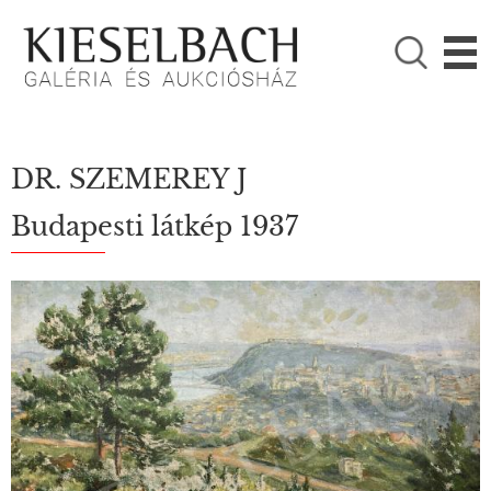
KÉRJÜK VÁLASSZON!

Festmények
Fotográfia
DR. SZEMEREY J
Budapesti látkép 1937