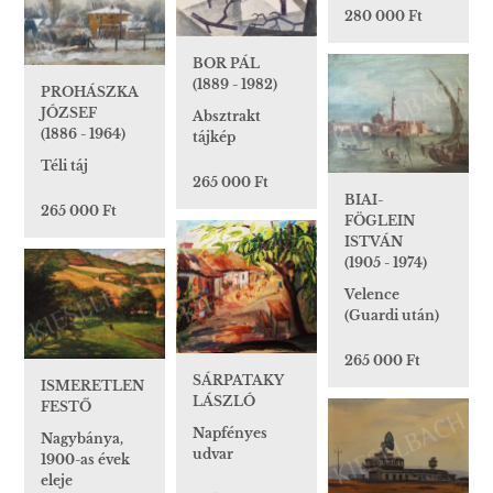
280 000 Ft
BOR PÁL
(1889 - 1982)
PROHÁSZKA
JÓZSEF
Absztrakt
(1886 - 1964)
tájkép
Téli táj
265 000 Ft
BIAI-
265 000 Ft
FÖGLEIN
ISTVÁN
(1905 - 1974)
Velence
(Guardi után)
265 000 Ft
SÁRPATAKY
ISMERETLEN
LÁSZLÓ
FESTŐ
Napfényes
Nagybánya,
udvar
1900-as évek
eleje