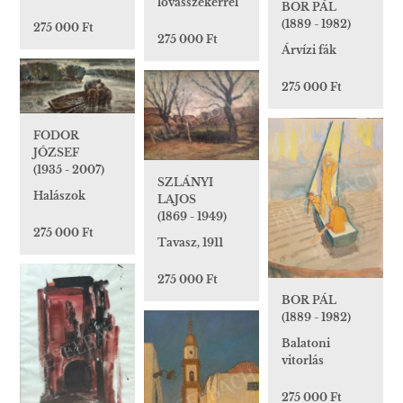
lovasszekérrel
BOR PÁL
(1889 - 1982)
275 000 Ft
275 000 Ft
Árvízi fák
275 000 Ft
FODOR
JÓZSEF
(1935 - 2007)
SZLÁNYI
Halászok
LAJOS
(1869 - 1949)
275 000 Ft
Tavasz, 1911
275 000 Ft
BOR PÁL
(1889 - 1982)
Balatoni
vitorlás
275 000 Ft