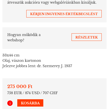
átvesszük aukcióra vagy webgalériánkban kínáljuk.
KÉRJEN INGYENES ÉRTÉKBECSLÉST
Hogyan működik a
RÉSZLETEK
webshop?
33x44 cm
Olaj, vászon kartonon
Jelezve jobbra lent: dr. Szemerey J. 1937
275 000 Ft
758 EUR / 874 USD / 707 CHF
i
KOSÁRBA