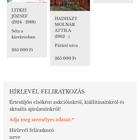
LITKEI
JÓZSEF
HADHÁZY
(1924 - 1988)
MOLNÁR
ATTILA
Séta a
(1962 - )
kisvárosban
Párizsi utca
265 000 Ft
265 000 Ft
HÍRLEVÉL FELIRATKOZÁS
Értesüljön elsőként aukcióinkról, kiállításainkról és
aktuális ajánlatainkról!
Adja meg személyes adatait:*
Hírlevél feliratkozó
neve