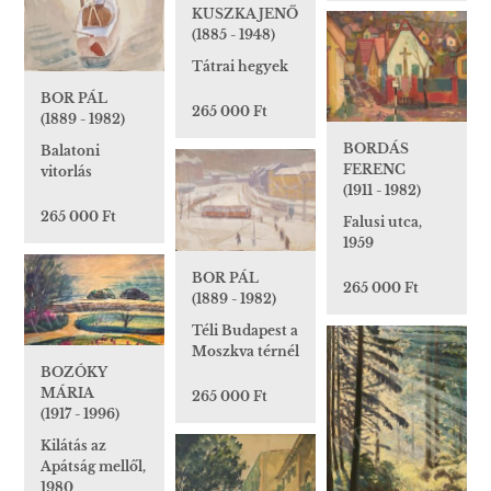
KUSZKA JENŐ
(1885 - 1948)
Tátrai hegyek
BOR PÁL
265 000 Ft
(1889 - 1982)
BORDÁS
Balatoni
FERENC
vitorlás
(1911 - 1982)
265 000 Ft
Falusi utca,
1959
BOR PÁL
265 000 Ft
(1889 - 1982)
Téli Budapest a
Moszkva térnél
BOZÓKY
MÁRIA
265 000 Ft
(1917 - 1996)
Kilátás az
Apátság mellől,
1980