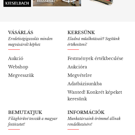
VÁSÁRLÁS
KERESÜNK
Eredetiségigazolás minden
Eladná műalkotásait? Segítünk
megvásárolt képhez
értékesíteni!
Aukció
Festmények értékbecslése
Webshop
Aukcióra
Megvesszük
Megvételre
Adatbázisunkba
Wanted! Konkrét képeket
keresünk
BEMUTATJUK
INFORMÁCIÓK
Világhírűvé tesszük a magyar
Munkatársaink örömmel állnak
festészetet!
rendelkezésére!