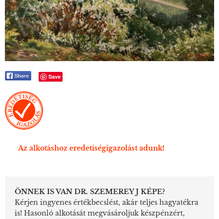
Save
Az alkotáshoz eredetiségigazolást adunk!
ÖNNEK IS VAN DR. SZEMEREY J KÉPE?
Kérjen ingyenes értékbecslést, akár teljes hagyatékra
is! Hasonló alkotását megvásároljuk készpénzért,