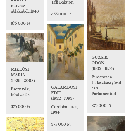
Kilátás a
Téli Balaton
művész
ablakából, 1948
355 000 Ft
375 000 Ft
GUZSIK
ÖDÖN
(1902 - 1954)
MIKLÓSI
MÁRIA
Budapest a
(1929 - 2008)
Halászbástyával
GALAMBOSI
és a
Esernyők,
EDIT
Parlamenttel
hóolvadás
(1932 - 1993)
375 000 Ft
375 000 Ft
Cordobai utca,
1984
375 000 Ft