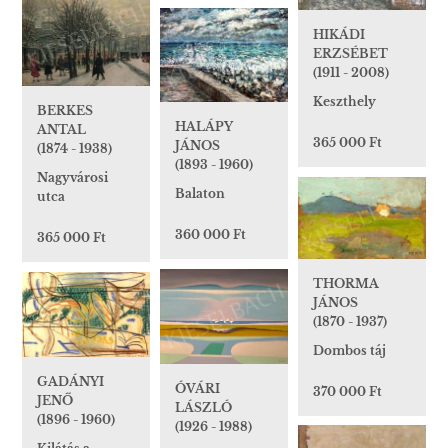
HIKÁDI
ERZSÉBET
(1911 - 2008)
Keszthely
BERKES
HALÁPY
ANTAL
365 000 Ft
JÁNOS
(1874 - 1938)
(1893 - 1960)
Nagyvárosi
Balaton
utca
360 000 Ft
365 000 Ft
THORMA
JÁNOS
(1870 - 1937)
Dombos táj
GADÁNYI
ÓVÁRI
370 000 Ft
JENŐ
LÁSZLÓ
(1896 - 1960)
(1926 - 1988)