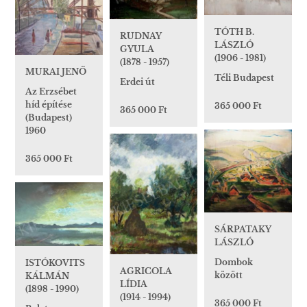
TÓTH B.
RUDNAY
LÁSZLÓ
GYULA
(1906 - 1981)
(1878 - 1957)
MURAI JENŐ
Téli Budapest
Erdei út
Az Erzsébet
híd építése
365 000 Ft
365 000 Ft
(Budapest)
1960
365 000 Ft
SÁRPATAKY
LÁSZLÓ
Dombok
ISTÓKOVITS
AGRICOLA
között
KÁLMÁN
LÍDIA
(1898 - 1990)
(1914 - 1994)
365 000 Ft