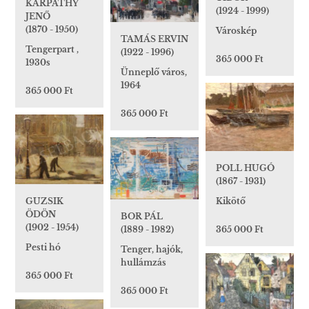
KÁRPÁTHY
(1924 - 1999)
JENŐ
(1870 - 1950)
Városkép
TAMÁS ERVIN
Tengerpart ,
(1922 - 1996)
365 000 Ft
1930s
Ünneplő város,
1964
365 000 Ft
365 000 Ft
POLL HUGÓ
(1867 - 1931)
GUZSIK
Kikötő
ÖDÖN
BOR PÁL
(1902 - 1954)
(1889 - 1982)
365 000 Ft
Pesti hó
Tenger, hajók,
hullámzás
365 000 Ft
365 000 Ft