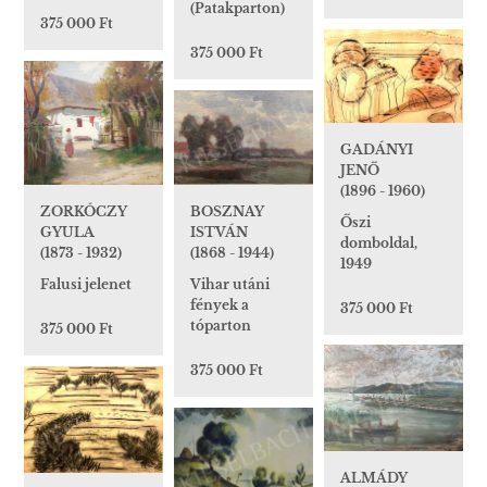
(Patakparton)
375 000 Ft
375 000 Ft
GADÁNYI
JENŐ
(1896 - 1960)
BOSZNAY
ZORKÓCZY
Őszi
ISTVÁN
GYULA
domboldal,
(1868 - 1944)
(1873 - 1932)
1949
Vihar utáni
Falusi jelenet
fények a
375 000 Ft
tóparton
375 000 Ft
375 000 Ft
ALMÁDY