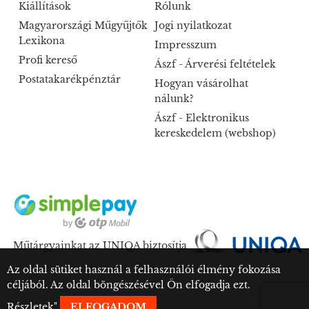
Kiállítások
Rólunk
Magyarországi Műgyűjtők
Jogi nyilatkozat
Lexikona
Impresszum
Profi kereső
Ászf - Árverési feltételek
Postatakarékpénztár
Hogyan vásárolhat
nálunk?
Ászf - Elektronikus
kereskedelem (webshop)
Műtárgyainkat az UNIQA biztosítja
Az oldal sütiket használ a felhasználói élmény fokozása
céljából. Az oldal böngészésével Ön elfogadja ezt.
Részletek
"
ELFOGADOM