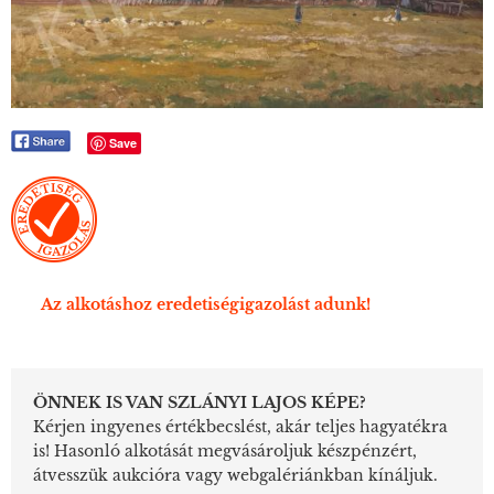
Save
Az alkotáshoz eredetiségigazolást adunk!
ÖNNEK IS VAN SZLÁNYI LAJOS KÉPE?
Kérjen ingyenes értékbecslést, akár teljes hagyatékra
is! Hasonló alkotását megvásároljuk készpénzért,
átvesszük aukcióra vagy webgalériánkban kínáljuk.