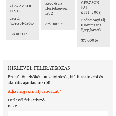
GERZSON
Késő ősz a
21. SZÁZADI
PÁL
Hortobágyon,
FESTŐ
(1931 - 2008)
1982
Téli táj
Badacsonyi táj
(korcsolyázók)
375 000 Ft
(Hommage a
Egry József)
375 000 Ft
375 000 Ft
HÍRLEVÉL FELIRATKOZÁS
Értesüljön elsőként aukcióinkról, kiállításainkról és
aktuális ajánlatainkról!
Adja meg személyes adatait:*
Hírlevél feliratkozó
neve