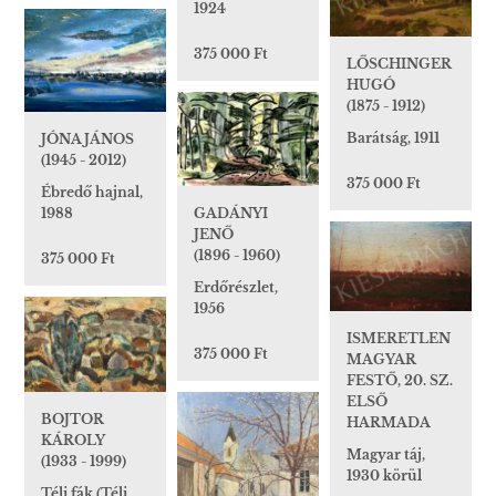
1924
375 000 Ft
LŐSCHINGER
HUGÓ
(1875 - 1912)
Barátság, 1911
JÓNA JÁNOS
(1945 - 2012)
375 000 Ft
Ébredő hajnal,
1988
GADÁNYI
JENŐ
(1896 - 1960)
375 000 Ft
Erdőrészlet,
1956
ISMERETLEN
375 000 Ft
MAGYAR
FESTŐ, 20. SZ.
ELSŐ
BOJTOR
HARMADA
KÁROLY
Magyar táj,
(1933 - 1999)
1930 körül
Téli fák (Téli