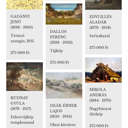
GADÁNYI
EDVI ILLÉS
JENŐ
ALADÁR
(1896 - 1960)
(1870 - 1958)
DALLOS
Tavaszi
Szénakazal
FERENC
zsongás, 1951
(1928 - 2001)
375 000 Ft
Tájkép
375 000 Ft
375 000 Ft
MIKOLA
ANDRÁS
RUDNAY
(1884 - 1970)
GYULA
DEÁK-ÉBNER
Nagybányai
(1878 - 1957)
LAJOS
életkép
(1850 - 1934)
Falusi tájkép
templommal
Olasz kisváros
375 000 Ft