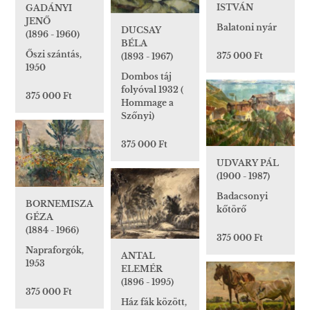
ISTVÁN
GADÁNYI
JENŐ
Balatoni nyár
DUCSAY
(1896 - 1960)
BÉLA
Őszi szántás,
375 000 Ft
(1893 - 1967)
1950
Dombos táj
folyóval 1932 (
375 000 Ft
Hommage a
Szőnyi)
375 000 Ft
UDVARY PÁL
(1900 - 1987)
Badacsonyi
BORNEMISZA
kőtörő
GÉZA
(1884 - 1966)
375 000 Ft
Napraforgók,
ANTAL
1953
ELEMÉR
(1896 - 1995)
375 000 Ft
Ház fák között,