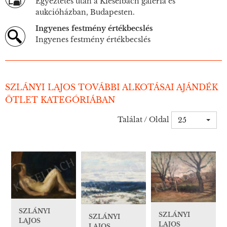
Egyeztetés után a Kieselbach galéria és
aukcióházban, Budapesten.
Ingyenes festmény értékbecslés
Ingyenes festmény értékbecslés
SZLÁNYI LAJOS TOVÁBBI ALKOTÁSAI AJÁNDÉK
ÖTLET KATEGÓRIÁBAN
Találat / Oldal
25
SZLÁNYI
SZLÁNYI
SZLÁNYI
LAJOS
LAJOS
LAJOS