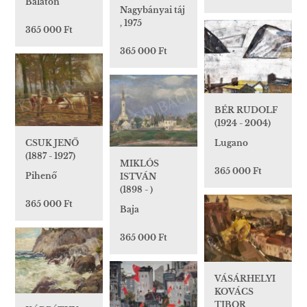
Balaton
Nagybányai táj
, 1975
365 000 Ft
365 000 Ft
BÉR RUDOLF
(1924 - 2004)
CSUK JENŐ
Lugano
(1887 - 1927)
MIKLÓS
365 000 Ft
Pihenő
ISTVÁN
(1898 - )
365 000 Ft
Baja
365 000 Ft
VÁSÁRHELYI
KOVÁCS
TIBOR