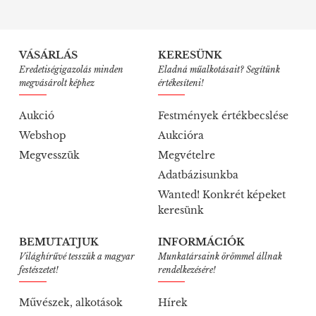
VÁSÁRLÁS
KERESÜNK
Eredetiségigazolás minden
Eladná műalkotásait? Segítünk
megvásárolt képhez
értékesíteni!
Aukció
Festmények értékbecslése
Webshop
Aukcióra
Megvesszük
Megvételre
Adatbázisunkba
Wanted! Konkrét képeket
keresünk
BEMUTATJUK
INFORMÁCIÓK
Világhírűvé tesszük a magyar
Munkatársaink örömmel állnak
festészetet!
rendelkezésére!
Művészek, alkotások
Hírek