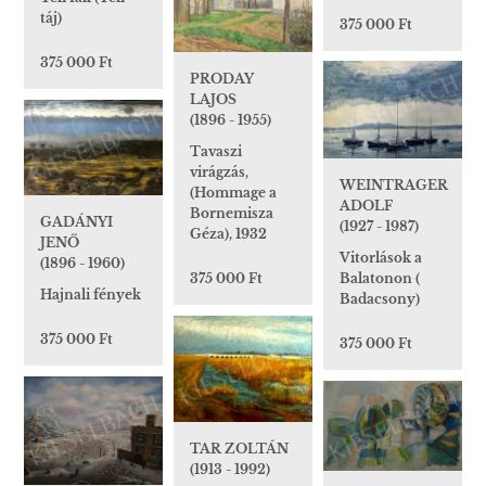
táj)
375 000 Ft
375 000 Ft
PRODAY
LAJOS
(1896 - 1955)
Tavaszi
virágzás,
WEINTRAGER
(Hommage a
ADOLF
Bornemisza
GADÁNYI
(1927 - 1987)
Géza), 1932
JENŐ
Vitorlások a
(1896 - 1960)
Balatonon (
375 000 Ft
Hajnali fények
Badacsony)
375 000 Ft
375 000 Ft
TAR ZOLTÁN
(1913 - 1992)