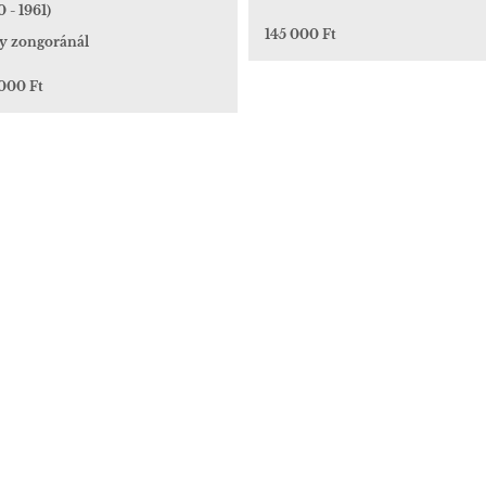
0 - 1961)
145 000 Ft
y zongoránál
 000 Ft