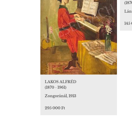
(187
Lán
145
LAKOS ALFRÉD
(1870 - 1961)
Zongoránál, 1913
295 000 Ft