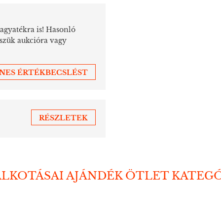
hagyatékra is! Hasonló
sszük aukcióra vagy
ENES ÉRTÉKBECSLÉST
RÉSZLETEK
ALKOTÁSAI AJÁNDÉK ÖTLET KATEG