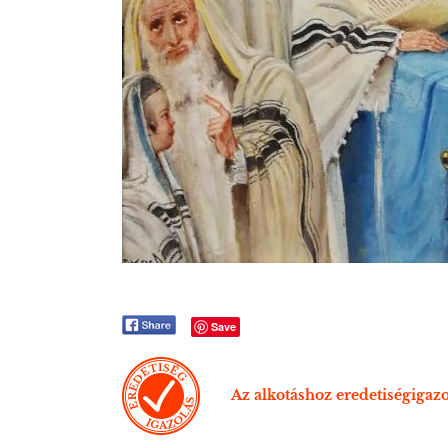
Save
Az alkotáshoz eredetiségigazo