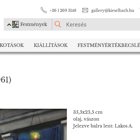
+36 1 269 3148
gallery@kieselbach.hu
Festmények
KÉRJÜK VÁLASSZON!
LKOTÁSOK
KIÁLLÍTÁSOK
FESTMÉNYÉRTÉKBECSLÉ
Festmények
Fotográfia
961)
35,5x25,5 cm
olaj, vászon
Jelezve balra lent: Lakos A.