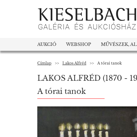
AUKCIÓ
WEBSHOP
MŰVÉSZEK, A
Címlap
>>
Lakos Alfréd
>>
A tórai tanok
LAKOS ALFRÉD
(1870 - 1
A tórai tanok