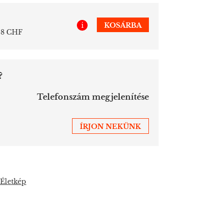
i
KOSÁRBA
658 CHF
?
Telefonszám megjelenítése
ÍRJON NEKÜNK
Életkép