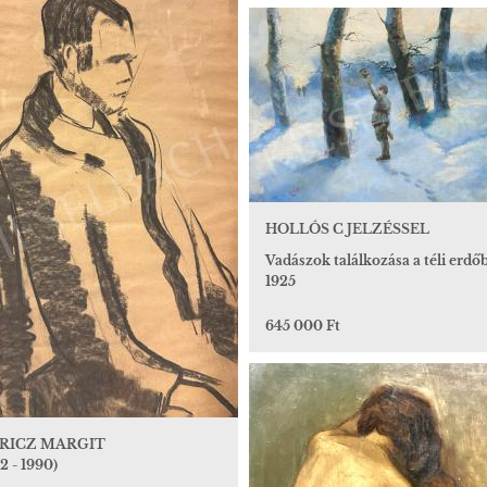
HOLLÓS C JELZÉSSEL
Vadászok találkozása a téli erdőb
1925
645 000 Ft
RICZ MARGIT
2 - 1990)