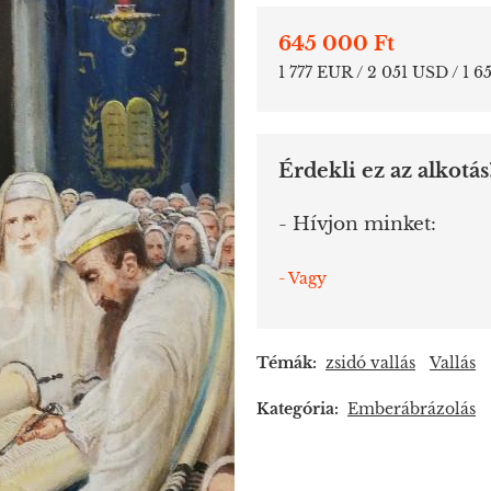
645 000 Ft
1 777 EUR / 2 051 USD / 1 
Érdekli ez az alkotás
- Hívjon minket:
- Vagy
Témák:
zsidó vallás
Vallás
Kategória:
Emberábrázolás