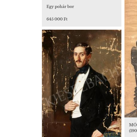
Egy pohár bor
645 000 Ft
MÓ
(190