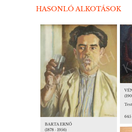
HASONLÓ ALKOTÁSOK
VÉ
(190
Test
645
BARTA ERNŐ
(1878 - 1956)